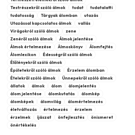
Testrészekről szóló álmok
tudat
tudatalatti
tudatosság
Tárgyak álomban
utazás
Utazással kapcsolatos álmok
vallás
Virágokról szóló álmok
zene
Zenéről szóló álmok
Álmok jelentése
Álmok értelmezése
Álmoskönyv
Álomfejtés
Álomlexikon
Édességről szóló álmok
Élőlényekről szóló álmok
Épületekről szóló álmok
Érzelem álomban
Ételekről szóló álmok
Ünnepekről szóló álmok
állatok
álmok
álom
álomjelentés
álom jelentése
álomkutatás
álomkép
álomképek
álomvilág
álomértelmezés
életváltozás
értelmezés
érzelem
érzelmek
íjászat
önfejlesztés
önismeret
önértékelés