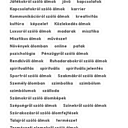
Játékokról szóló álmok
jövő
kapcsolatok
Kapcsolatokról szóló álmok
karrier
Kommunikációról szóló álmok
kreativitás
kultúra
képzelet
Közlekedés álmok
Luxusról szóló álmok
madarak
misztika
Misztikus álmok
művészet
Növények álomban
online
patak
pszichológia
Pénzügyről szóló álmok
Rendkívüli álmok
Ruhadarabokról szóló álmok
spiritualitás
spirituális
spirituális jelentés
Sportról szóló álmok
Szakmákról szóló álmok
Személy álomban
szimbolika
szimbólum
szimbólumok
szálloda
Számokról szóló álomképek
Szépségről szóló álmok
Színekről szóló álmok
Szórakozásról szóló álomfejtések
Talajról szóló álmok
természet
Természeti elemekről szóló álmok