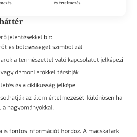
lmezés.
és értelmezés.
 háttér
ő jelentésekkel bír:
erőt és bölcsességet szimbolizál
i farok a természettel való kapcsolatot jelképezi
 vagy démoni erőkkel társítják
ületés és a ciklikusság jelképe
yásolhatják az álom értelmezését, különösen ha
el a hagyományokkal.
 is fontos információt hordoz. A macskafark