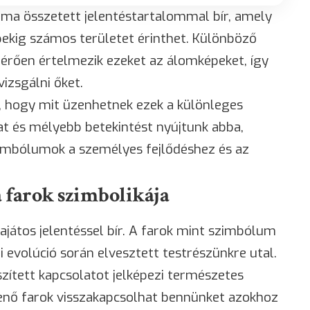
ma összetett jelentéstartalommal bír, amely
pekig számos területet érinthet. Különböző
ltérően értelmezik ezeket az álomképeket, így
izsgálni őket.
, hogy mit üzenhetnek ezek a különleges
t és mélyebb betekintést nyújtunk abba,
imbólumok a személyes fejlődéshez és az
 a farok szimbolikája
játos jelentéssel bír. A farok mint szimbólum
 evolúció során elvesztett testrészünkre utal.
zített kapcsolatot jelképezi természetes
enő farok visszakapcsolhat bennünket azokhoz