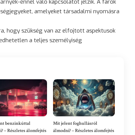
árnyék-énnel való kapcsolatot jelzik. A farok
iségjegyeket, amelyeket társadalmi nyomásra
ra, hogy szükség van az elfojtott aspektusok
edhetetlen a teljes személyiség
ent benzinkúttal
Mit jelent foghullásról
? – Részletes álomfejtés
álmodni? – Részletes álomfejtés