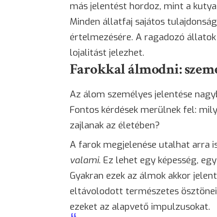
más jelentést hordoz, mint a kutya
Minden állatfaj sajátos tulajdonsá
értelmezésére. A ragadozó állatok 
lojalitást jelezhet.
Farokkal álmodni: szemé
Az álom személyes jelentése nagyb
Fontos kérdések merülnek fel: mil
zajlanak az életében?
A farok megjelenése utalhat arra i
valami
. Ez lehet egy képesség, egy
Gyakran ezek az álmok akkor jelen
eltávolodott természetes ösztönei
ezeket az alapvető impulzusokat.