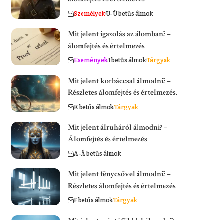
Személyek
U-Ü betűs álmok
Mit jelent igazolás az álomban? –
álomfejtés és értelmezés
Események
I betűs álmok
Tárgyak
Mit jelent korbáccsal álmodni? –
Részletes álomfejtés és értelmezés.
K betűs álmok
Tárgyak
Mit jelent álruháról álmodni? –
Álomfejtés és értelmezés
A-Á betűs álmok
Mit jelent fénycsővel álmodni? –
Részletes álomfejtés és értelmezés
F betűs álmok
Tárgyak