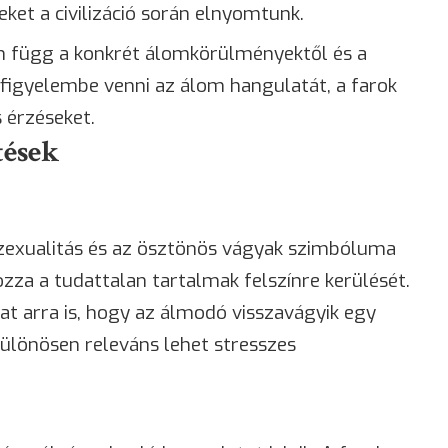
ket a civilizáció során elnyomtunk.
 függ a konkrét álomkörülményektől és a
 figyelembe venni az álom hangulatát, a farok
 érzéseket.
tések
 szexualitás és az ösztönös vágyak szimbóluma
zza a tudattalan tartalmak felszínre kerülését.
t arra is, hogy az álmodó visszavágyik egy
különösen releváns lehet stresszes