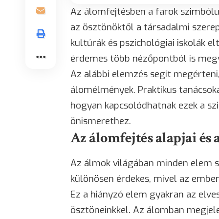
Az álomfejtésben a farok szimbólu
az ösztönöktől a társadalmi szere
kultúrák és pszichológiai iskolák e
érdemes több nézőpontból is megv
Az alábbi elemzés segít megérteni
álomélmények. Praktikus tanácsoka
hogyan kapcsolódhatnak ezek a sz
önismerethez.
Az álomfejtés alapjai és
Az álmok világában minden elem sa
különösen érdekes, mivel az emberi
Ez a hiányzó elem gyakran az elves
ösztöneinkkel. Az álomban megjel