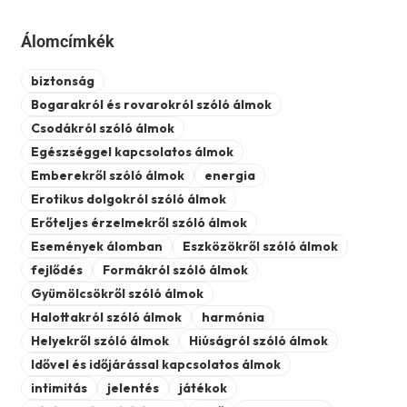
Álomcímkék
biztonság
Bogarakról és rovarokról szóló álmok
Csodákról szóló álmok
Egészséggel kapcsolatos álmok
Emberekről szóló álmok
energia
Erotikus dolgokról szóló álmok
Erőteljes érzelmekről szóló álmok
Események álomban
Eszközökről szóló álmok
fejlődés
Formákról szóló álmok
Gyümölcsökről szóló álmok
Halottakról szóló álmok
harmónia
Helyekről szóló álmok
Hiúságról szóló álmok
Idővel és időjárással kapcsolatos álmok
intimitás
jelentés
játékok