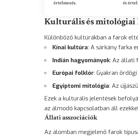
értelmezés.
és érte
Kulturális és mitológiai
Különböző kultúrákban a farok eltér
Kínai kultúra
: A sárkány farka 
Indián hagyományok
: Az állat
Európai folklór
: Gyakran ördögi
Egyiptomi mitológia
: Az újjász
Ezek a kulturális jelentések befol
az álmodó kapcsolatban áll ezekk
Állati asszociációk
Az álomban megjelenő farok típusa