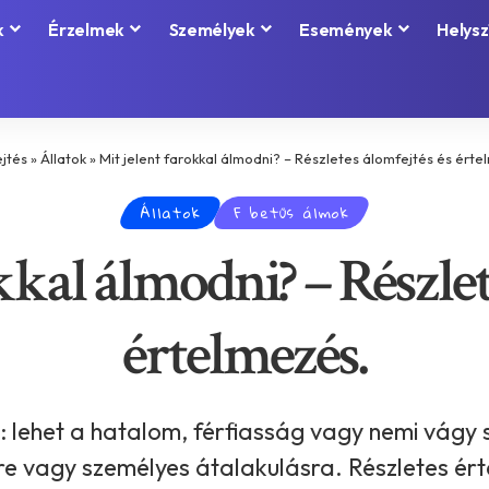
k
Érzelmek
Személyek
Események
Helysz
jtés
»
Állatok
»
Mit jelent farokkal álmodni? – Részletes álomfejtés és érte
Állatok
F betűs álmok
kkal álmodni? – Részlet
értelmezés.
 lehet a hatalom, férfiasság vagy nemi vágy 
re vagy személyes átalakulásra. Részletes ér