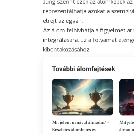
Jung szerint ezek az álomképek az 
reprezentálhatja azokat a személy
elrejt az egyén.
Az álom felhívhatja a figyelmet ar
integrálására. Ez a folyamat eleng
kibontakozásához.
További álomfejtések
Mit jelent urnával álmodni? –
Mit jel
Részletes álomfejtés és
álmodni