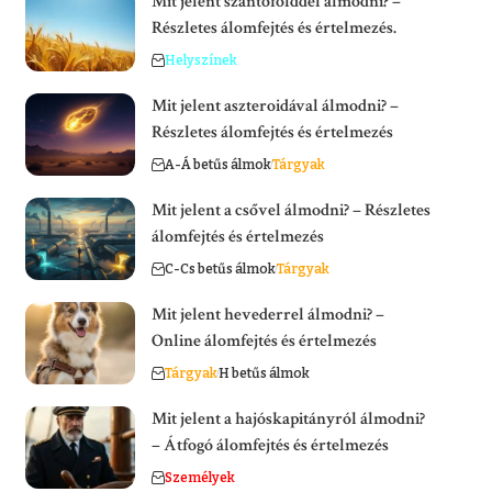
Mit jelent szántófölddel álmodni? –
Részletes álomfejtés és értelmezés.
Helyszínek
Mit jelent aszteroidával álmodni? –
Részletes álomfejtés és értelmezés
A-Á betűs álmok
Tárgyak
Mit jelent a csővel álmodni? – Részletes
álomfejtés és értelmezés
C-Cs betűs álmok
Tárgyak
Mit jelent hevederrel álmodni? –
Online álomfejtés és értelmezés
Tárgyak
H betűs álmok
Mit jelent a hajóskapitányról álmodni?
– Átfogó álomfejtés és értelmezés
Személyek