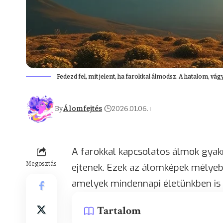
Fedezd fel, mit jelent, ha farokkal álmodsz. A hatalom, v
By
Álomfejtés
2026.01.06.
A farokkal kapcsolatos álmok gyak
Megosztás
ejtenek. Ezek az álomképek mélyeb
amelyek mindennapi életünkben is
Tartalom