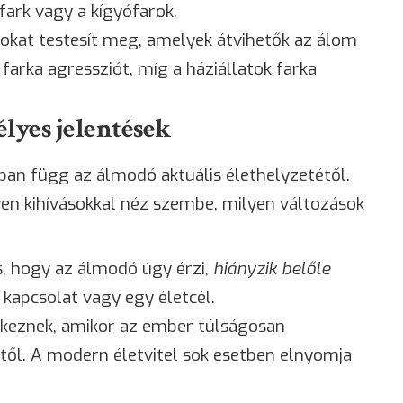
fark vagy a kígyófarok.
gokat testesít meg, amelyek átvihetők az álom
farka agressziót, míg a háziállatok farka
lyes jelentések
an függ az álmodó aktuális élethelyzetétől.
yen kihívásokkal néz szembe, milyen változások
s, hogy az álmodó úgy érzi,
hiányzik belőle
 kapcsolat vagy egy életcél.
tkeznek, amikor az ember túlságosan
től. A modern életvitel sok esetben elnyomja