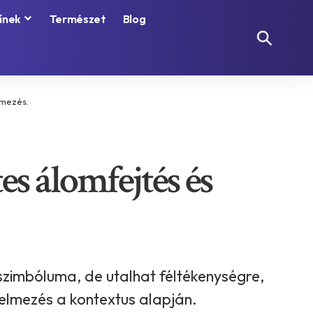
ínek
Természet
Blog
lmezés.
es álomfejtés és
szimbóluma, de utalhat féltékenységre,
telmezés a kontextus alapján.