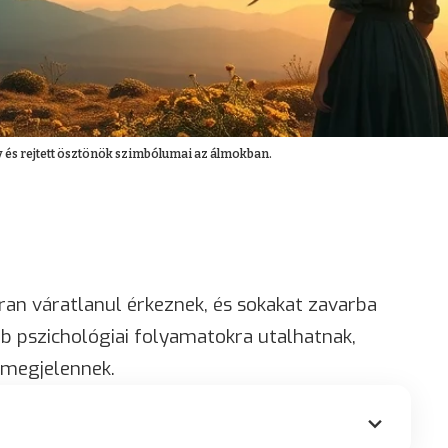
ágy és rejtett ösztönök szimbólumai az álmokban.
ran váratlanul érkeznek, és sokakat zavarba
b pszichológiai folyamatokra utalhatnak,
 megjelennek.