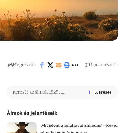
Megosztás
17 perc olvasás
Keresés
Álmok és jelentéseik
Mit jelent útonállóval álmodni? – Rövid
álomfejtés és értelmezés