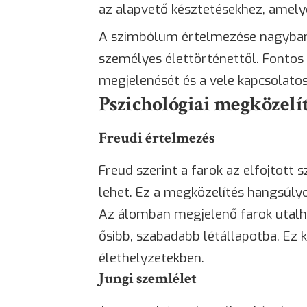
az alapvető késztetésekhez, amelye
A szimbólum értelmezése nagyban
személyes élettörténettől. Fontos
megjelenését és a vele kapcsolatos
Pszichológiai megközelí
Freudi értelmezés
Freud szerint a farok az elfojtott
lehet. Ez a megközelítés hangsúlyo
Az álomban megjelenő farok utalha
ősibb, szabadabb létállapotba. Ez 
élethelyzetekben.
Jungi szemlélet