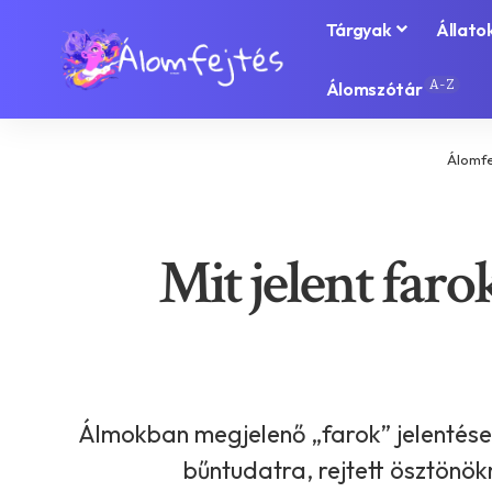
Tárgyak
Állato
A-Z
Álomszótár
Álomfe
Mit jelent faro
Álmokban megjelenő „farok” jelentése:
bűntudatra, rejtett ösztönök