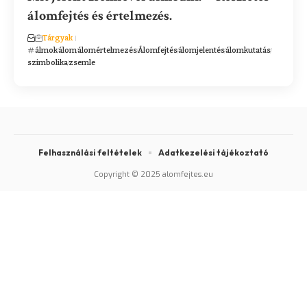
álomfejtés és értelmezés.
Tárgyak
álmok
álom
álomértelmezés
Álomfejtés
álomjelentés
álomkutatás
szimbolika
zsemle
Felhasználási feltételek
Adatkezelési tájékoztató
Copyright © 2025 alomfejtes.eu