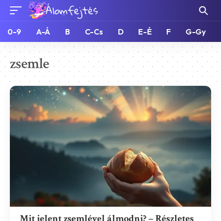
0-9
A-Á
B
C-Cs
D
E-É
F
G-Gy
zsemle
Mit jelent zsemlével álmodni? – Részletes