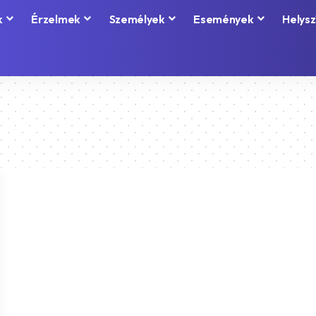
k
Érzelmek
Személyek
Események
Helysz