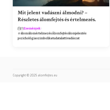
Mit jelent vadászni álmodni? –
Részletes álomfejtés és értelmezés.
Események
álom
álomértelmezés
Álomfejtés
álomjelentés
pszichológia
szimbolika
tudatalatti
vadászat
Copyright © 2025 alomfejtes.eu