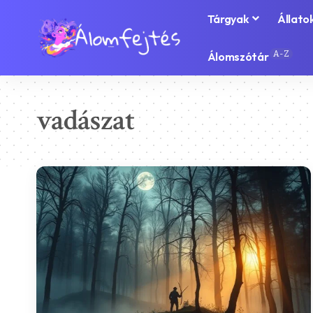
Tárgyak
Állato
A-Z
Álomszótár
vadászat