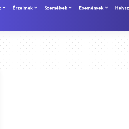
k
Érzelmek
Személyek
Események
Helysz