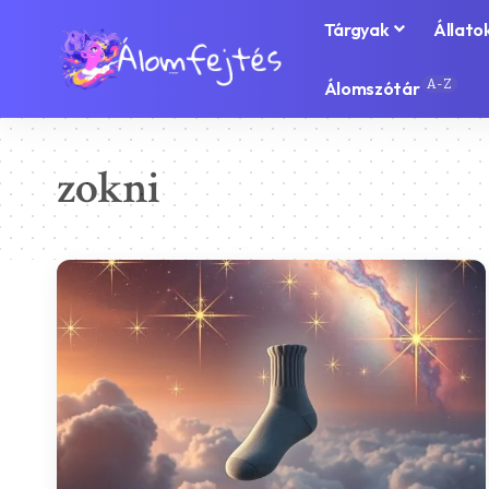
Tárgyak
Állato
A-Z
Álomszótár
zokni