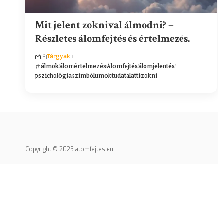
Mit jelent zoknival álmodni? –
Részletes álomfejtés és értelmezés.
Tárgyak
álmok
álomértelmezés
Álomfejtés
álomjelentés
pszichológia
szimbólumok
tudatalatti
zokni
Copyright © 2025 alomfejtes.eu