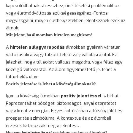
kapcsolódhatnak stresszhez, önértékelési problémákhoz
vagy életmódváltozás szükségességéhez. Fontos
megvizsgálni, milyen élethelyzetekben jelentkeznek ezek az
álmok.
Mit jelent, ha álmomban hirtelen meghízom?
A
hirtelen súlygyarapodás
álmokban gyakran váratlan
változásokra vagy túlzott felelősségvállalásra utal. Ez
jelezheti, hogy túl sokat vállalsz magadra, vagy félsz egy
közelgő változástól. Az álom figyelmeztető jel lehet a
túlterhelés ellen.
Pozitív jelentése is lehet a kövérség álmoknak?
Igen, a kövérség álmokban
pozitív jelentéssel
is bírhat.
Reprezentálhat bőséget, biztonságot, anyai szeretetet
vagy kreatív energiát. Egyes kultúrákban a túlsúly jólét és
prosperitás szimbóluma. A kontextus és az álombeli
érzések határozzák meg a jelentést.
Hogyan befolyásolja a társadalom ezeket az álmokat?