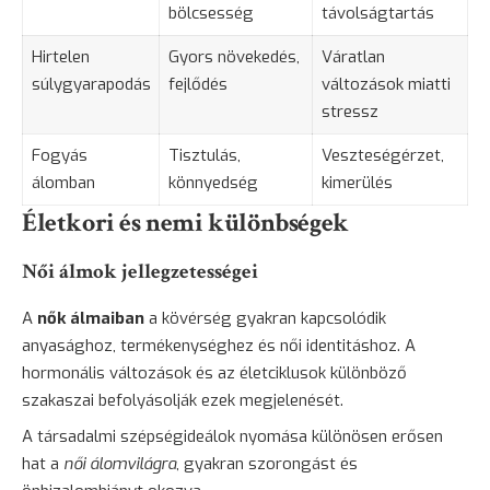
bölcsesség
távolságtartás
Hirtelen
Gyors növekedés,
Váratlan
súlygyarapodás
fejlődés
változások miatti
stressz
Fogyás
Tisztulás,
Veszteségérzet,
álomban
könnyedség
kimerülés
Életkori és nemi különbségek
Női álmok jellegzetességei
A
nők álmaiban
a kövérség gyakran kapcsolódik
anyasághoz, termékenységhez és női identitáshoz. A
hormonális változások és az életciklusok különböző
szakaszai befolyásolják ezek megjelenését.
A társadalmi szépségideálok nyomása különösen erősen
hat a
női álomvilágra
, gyakran szorongást és