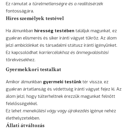
Ez rámutat a
türelmetlenségre és a realitásérzék
fontosságára.
Híres személyek testével
Ha álmunkban
híresség testében
találjuk magunkat, ez
gyakran elismerés és siker iránti vágyat tükröz. Az álom
jelzi ambícióinkat és társadalmi státusz iránti igényünket.
Ez kapcsolódhat
karriercélokhoz és önmegvalósítási
törekvésekhez.
Gyermekkori testalkat
Amikor álmunkban
gyermeki testünk
tér vissza, ez
gyakran ártatlanság és védettség iránti vágyat fejez ki. Az
álom jelzi, hogy túlterheltnek érezzük magunkat felnőtt
felelősségekkel.
Ez lehet
menekülési vágy vagy újrakezdés
igénye nehéz
élethelyzetekben.
Állati átváltozás