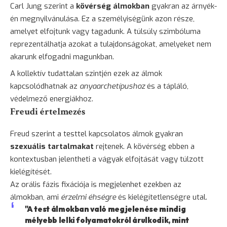
Carl Jung szerint a
kövérség álmokban
gyakran az árnyék-
én megnyilvánulása. Ez a személyiségünk azon része,
amelyet elfojtunk vagy tagadunk. A túlsúly szimbóluma
reprezentálhatja azokat a tulajdonságokat, amelyeket nem
akarunk elfogadni magunkban.
A kollektív tudattalan szintjén ezek az álmok
kapcsolódhatnak az
anyaarchetípushoz
és a tápláló,
védelmező energiákhoz.
Freudi értelmezés
Freud szerint a testtel kapcsolatos álmok gyakran
szexuális tartalmakat
rejtenek. A kövérség ebben a
kontextusban jelentheti a vágyak elfojtását vagy túlzott
kielégítését.
Az orális fázis fixációja is megjelenhet ezekben az
álmokban, ami
érzelmi éhségre
és kielégítetlenségre utal.
"A test álmokban való megjelenése mindig
mélyebb lelki folyamatokról árulkodik, mint