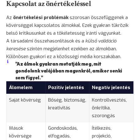
Kapcsolat az önértékeléssel
Az
önértékelési problémák
szorosan összefüggenek a
kövérséggel kapcsolatos álmokkal. Ezek gyakran tükrözik
belső kritikusunkat és a tökéletesség iránti vágyunkat.
A társadalmi összehasonlítások és a
külső validáció
keresése
szintén megjelenhet ezekben az álmokban.
Különösen gyakori ez a közösségi média korszakában.
"Az álmok gyakran mutatják meg, mit
gondolunk valójában magunkról, amikor senki
sem figyel."
Álomelem
Pozitív jelentés
Negatív jelentés
Saját kövérség
Bőség, biztonság,
Kontrollvesztés,
kreativitás
önkritika,
szorongás
Mások
Gondoskodás,
Ítélkezés,
kövérsége
elfogadás,
projekció,