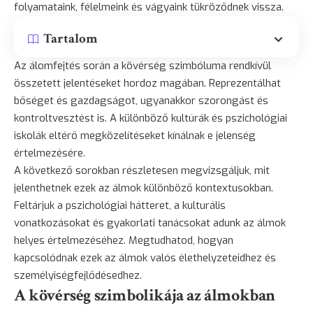
folyamataink, félelmeink és vágyaink tükröződnek vissza.
Tartalom
Az álomfejtés során a kövérség szimbóluma rendkívül
összetett jelentéseket hordoz magában. Reprezentálhat
bőséget és gazdagságot, ugyanakkor szorongást és
kontroltvesztést is. A különböző kultúrák és pszichológiai
iskolák eltérő megközelítéseket kínálnak e jelenség
értelmezésére.
A következő sorokban részletesen megvizsgáljuk, mit
jelenthetnek ezek az álmok különböző kontextusokban.
Feltárjuk a pszichológiai hátteret, a kulturális
vonatkozásokat és gyakorlati tanácsokat adunk az álmok
helyes értelmezéséhez. Megtudhatod, hogyan
kapcsolódnak ezek az álmok valós élethelyzeteidhez és
személyiségfejlődésedhez.
A kövérség szimbolikája az álmokban