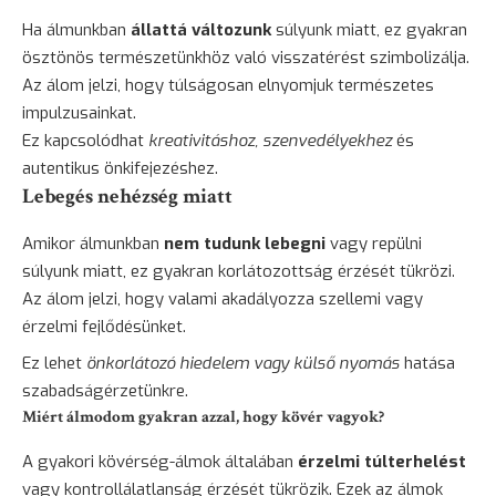
Ha álmunkban
állattá változunk
súlyunk miatt, ez gyakran
ösztönös természetünkhöz való visszatérést szimbolizálja.
Az álom jelzi, hogy túlságosan elnyomjuk természetes
impulzusainkat.
Ez kapcsolódhat
kreativitáshoz, szenvedélyekhez
és
autentikus önkifejezéshez.
Lebegés nehézség miatt
Amikor álmunkban
nem tudunk lebegni
vagy repülni
súlyunk miatt, ez gyakran korlátozottság érzését tükrözi.
Az álom jelzi, hogy valami akadályozza szellemi vagy
érzelmi fejlődésünket.
Ez lehet
önkorlátozó hiedelem vagy külső nyomás
hatása
szabadságérzetünkre.
Miért álmodom gyakran azzal, hogy kövér vagyok?
A gyakori kövérség-álmok általában
érzelmi túlterhelést
vagy kontrollálatlanság érzését tükrözik. Ezek az álmok