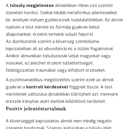
A
túlsúly megjelenése
álmainkban ritkán szó szerinti
üzenetet hordoz. Sokkal inkább metaforikus jelentésekkel
bír, amelyek mélyen gyökereznek tudatalattinkban. Az álmok
nyelvén a test mérete és formája gyakran belső
állapotainkat, érzelmi terheink súlyát fejezi ki.
Az álomkutatók szerint a kövérség szimbóluma
kapcsolatban áll az
abundancia
és a
túlzás
fogalmával.
Amikor álmunkban túlsúlyosnak látjuk magunkat vagy
másokat, ez jelezhet érzelmi túltelítettséget,
feldolgozatlan traumákat vagy elfojtott érzéseket.
A pszichoanalitikus megközelítés szerint ezek az álmok
gyakran a
kontroll kérdésével
függnek össze. A test
méretének változása álmainkban tükrözheti azt, mennyire
érezzük irányítás alatt életünk különböző területeit.
Pozitív jelentéstartalmak
A kövérséggel kapcsolatos álmok nem mindig negatív
üzenetet hordoznak. Számos kultúrában a túlsúly
jólét,