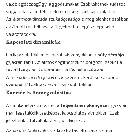
valós egészségügyi aggodalmakat. Ezek lehetnek tudatos
vagy tudattalan félelmek betegségekkel kapcsolatban.
Az
életmódváltozás szükségessége
is megjelenhet ezekben
az álmokban, felhívva a figyelmet az egészségesebb
választásokra.
Kapcsolati dinamikák
Párkapcsolatokban és baráti viszonyokban a
súly témája
gyakran tabu. Az álmok segíthetnek feldolgozni ezeket a
feszültségeket és kommunikációs nehézségeket.
A
társadalmi elfogadás
és a szeretet kérdése központi
szerepet játszik ezekben a kapcsolatokban.
Karriér és önmegvalósítás
A munkahelyi stressz és a
teljesítménykényszer
gyakran
manifesztálódik testképpel kapcsolatos álmokban. Ezek
jelezhetik a túlvállalást vagy a kiégést.
Az
alkotói blokádok
és a kreativitás elfojtása szintén