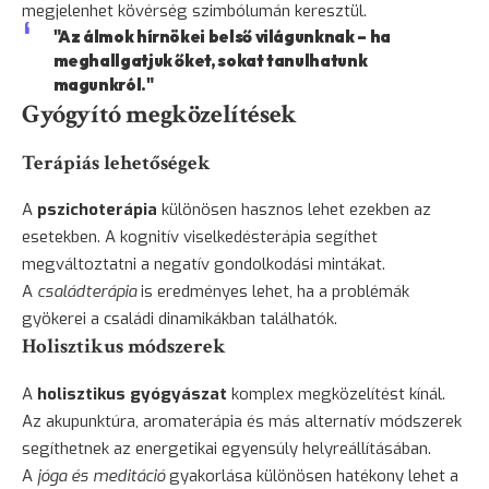
megjelenhet kövérség szimbólumán keresztül.
"Az álmok hírnökei belső világunknak – ha
meghallgatjuk őket, sokat tanulhatunk
magunkról."
Gyógyító megközelítések
Terápiás lehetőségek
A
pszichoterápia
különösen hasznos lehet ezekben az
esetekben. A kognitív viselkedésterápia segíthet
megváltoztatni a negatív gondolkodási mintákat.
A
családterápia
is eredményes lehet, ha a problémák
gyökerei a családi dinamikákban találhatók.
Holisztikus módszerek
A
holisztikus gyógyászat
komplex megközelítést kínál.
Az akupunktúra, aromaterápia és más alternatív módszerek
segíthetnek az energetikai egyensúly helyreállításában.
A
jóga és meditáció
gyakorlása különösen hatékony lehet a