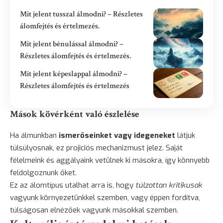
Mit jelent tusszal álmodni? – Részletes
álomfejtés és értelmezés.
Mit jelent bénulással álmodni? –
Részletes álomfejtés és értelmezés.
Mit jelent képeslappal álmodni? –
Részletes álomfejtés és értelmezés
Mások kövérként való észlelése
Ha álmunkban
ismerőseinket vagy idegeneket
látjuk
túlsúlyosnak, ez projiciós mechanizmust jelez. Saját
félelmeink és aggályaink vetülnek ki másokra, így könnyebb
feldolgoznunk őket.
Ez az álomtípus utalhat arra is, hogy
túlzottan kritikusak
vagyunk környezetünkkel szemben, vagy éppen fordítva,
túlságosan elnézőek vagyunk másokkal szemben.