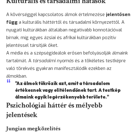
Kulturális és társadalmi hatások
A kövérséggel kapcsolatos álmok értelmezése
jelentősen
függ
a kulturális háttértől és társadalmi környezettől. A
nyugati kultúrákban általában negatívabb konnotációval
bírnak, míg egyes ázsiai és afrikai kultúrákban pozitív
jelentéssel társítják őket.
A média és a szépségideálok erősen befolyásolják álmaink
tartalmát. A
társadalmi nyomás
és a tökéletes testképre
való törekvés gyakran manifesztálódik ezekben az
álmokban.
"Az álmok tükrözik azt, amit a társadalom
értékesnek vagy elítélendőnek tart. A testkép
álmaink egyik legérzékenyebb területe."
Pszichológiai háttér és mélyebb
jelentések
Jungian megközelítés