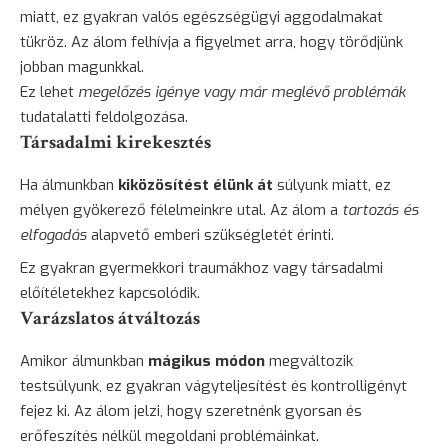
miatt, ez gyakran valós egészségügyi aggodalmakat
tükröz. Az álom felhívja a figyelmet arra, hogy törődjünk
jobban magunkkal.
Ez lehet
megelőzés igénye vagy már meglévő problémák
tudatalatti feldolgozása.
Társadalmi kirekesztés
Ha álmunkban
kiközösítést élünk át
súlyunk miatt, ez
mélyen gyökerező félelmeinkre utal. Az álom a
tartozás és
elfogadás
alapvető emberi szükségletét érinti.
Ez gyakran gyermekkori traumákhoz vagy társadalmi
előítéletekhez kapcsolódik.
Varázslatos átváltozás
Amikor álmunkban
mágikus módon
megváltozik
testsúlyunk, ez gyakran vágyteljesítést és kontrolligényt
fejez ki. Az álom jelzi, hogy szeretnénk gyorsan és
erőfeszítés nélkül megoldani problémáinkat.