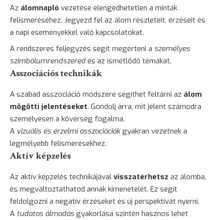
Az
álomnapló
vezetése elengedhetetlen a minták
felismeréséhez. Jegyezd fel az álom részleteit, érzéseit és
a napi eseményekkel való kapcsolatokat.
A rendszeres feljegyzés segít megérteni a
személyes
szimbólumrendszered
és az ismétlődő témákat.
Asszociációs technikák
A szabad asszociáció módszere segíthet feltárni az
álom
mögötti jelentéseket
. Gondolj arra, mit jelent számodra
személyesen a kövérség fogalma.
A
vizuális és érzelmi asszociációk
gyakran vezetnek a
legmélyebb felismerésekhez.
Aktív képzelés
Az aktív képzelés technikájával
visszatérhetsz
az álomba,
és megváltoztathatod annak kimenetelét. Ez segít
feldolgozni a negatív érzéseket és új perspektívát nyerni.
A
tudatos álmodás
gyakorlása szintén hasznos lehet