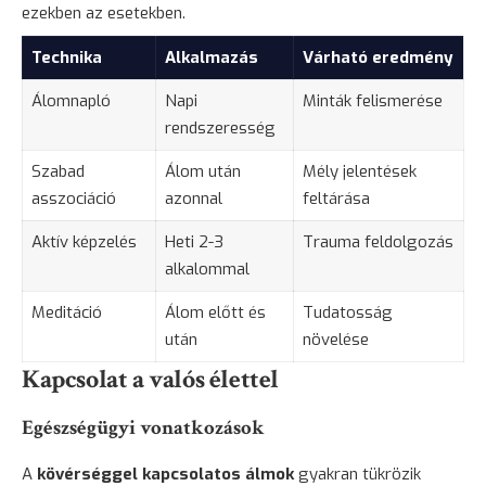
ezekben az esetekben.
Technika
Alkalmazás
Várható eredmény
Álomnapló
Napi
Minták felismerése
rendszeresség
Szabad
Álom után
Mély jelentések
asszociáció
azonnal
feltárása
Aktív képzelés
Heti 2-3
Trauma feldolgozás
alkalommal
Meditáció
Álom előtt és
Tudatosság
után
növelése
Kapcsolat a valós élettel
Egészségügyi vonatkozások
A
kövérséggel kapcsolatos álmok
gyakran tükrözik