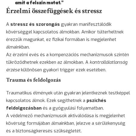
amit a felszín mutat."
Érzelmi összefüggések és stressz
A
stressz és szorongás
gyakran manifesztálódik
kövérséggel kapcsolatos álmokban. Amikor túlterheltnek
érezzük magunkat, ez fizikai formában is megjelenhet
álmainkban.
Az érzelmi evés és a kompenzációs mechanizmusok szintén
tükröződhetnek ezekben az álmokban. A
kontrollálatlanság
érzése
különösen gyakori trigger ezek esetében.
Trauma és feldolgozás
Traumatikus élmények után gyakran jelentkeznek testképpel
kapcsolatos álmok. Ezek segíthetnek a
pszichés
feldolgozásban
és a gyógyulási folyamatban.
A védelmező mechanizmusok aktiválódása is megjelenhet
kövérség formájában álmainkban, jelezve a sérülékenység
és a biztonságkeresés szükségletét.