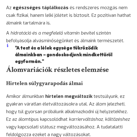
Az
egészséges táplálkozás
és rendszeres mozgás nem
csak fizikai, hanem lelki jólétet is biztosít. Ez pozitívan hathat
álmaink tartalmára is.
A
hidratáció és a megfelelő vitamin bevitel
szintén
befolyásolja alvásminőségünket és álmaink természetét.
"A test és a lélek egysége tükröződik
álmainkban – gondoskodjunk mindkettőről
egyformán."
Álomvariációk részletes elemzése
Hirtelen súlygyarapodás álmai
Amikor álmunkban
hirtelen megváltozik
testsúlyunk, ez
gyakran váratlan életváltozásokra utal. Az álom jelezheti,
hogy túl gyorsan próbálunk alkalmazkodni új helyzetekhez.
Ez az álomtípus kapcsolódhat
karrierváltáshoz, költözéshez
vagy kapcsolati státusz megváltozásához. A tudatalatti
feldolgozza ezeket a nagy változásokat.