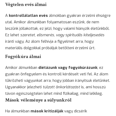
Végtelen evés álmai
A
kontrollálatlan evés
álmokban gyakran érzelmi éhségre
utal. Amikor álmunkban folyamatosan eszünk, de nem
leszünk jóllakottak, ez jelzi, hogy valami hiányzik életünkből.
Ez lehet
szeretet, elismerés, vagy spirituális kiteljesedés
iránti vágy. Az álom felhívja a figyelmet arra, hogy
materiális dolgokkal próbáljuk betölteni érzelmi űrt.
Fogyókúra álmai
Amikor álmunkban
diétázunk vagy fogyókúrázunk
, ez
gyakran önfegyelem és kontroll kérdéseit veti fel. Az álom
tükrözheti vágyunkat arra, hogy jobban irányítsuk életünket.
Ugyanakkor jelezheti
túlzott önkorlátozást
is, ami hosszú
távon egészségtelen lehet mind fizikailag, mind lelkileg.
Mások véleménye a súlyunkról
Ha álmunkban
mások kritizálják
vagy dicsérik