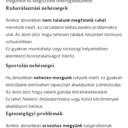
magunkat
és dolgozzunk önelfogadásunkon.
Ruhaválasztási nehézségek
Amikor álmunkban
nem találunk megfelelő ruhát
méretünk miatt, ez társadalmi beilleszkedési problémákra
utal. Az álom jelzi, hogy nehezen találjuk helyünket bizonyos
szituációkban.
Ez gyakran
munkahelyi vagy társasági helyzetekben
jelentkező bizonytalanságot tükröz.
Sportolás nehézségei
Ha álmunkban
nehezen mozgunk
súlyunk miatt, ez gyakran
életcéljaink elérésében tapasztalt akadályokat szimbolizálja.
Az álom jelzi, hogy valami gátolja előrehaladásunkat.
Ez lehet
félelem, önbizalomhiány vagy külső körülmények
akadályozó hatása.
Egészségügyi problémák
Amikor álmunkban
orvoshoz megyünk
súlyproblémák