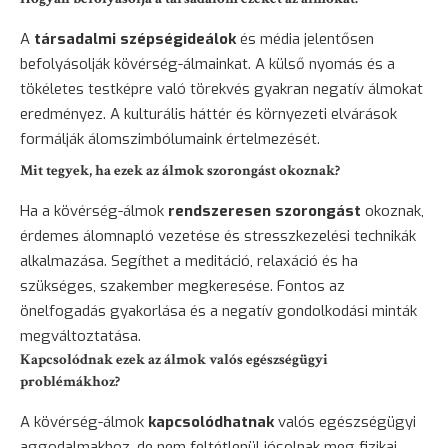
A
társadalmi szépségideálok
és média jelentősen
befolyásolják kövérség-álmainkat. A külső nyomás és a
tökéletes testképre való törekvés gyakran negatív álmokat
eredményez. A kulturális háttér és környezeti elvárások
formálják álomszimbólumaink értelmezését.
Mit tegyek, ha ezek az álmok szorongást okoznak?
Ha a kövérség-álmok
rendszeresen szorongást
okoznak,
érdemes álomnapló vezetése és stresszkezelési technikák
alkalmazása. Segíthet a meditáció, relaxáció és ha
szükséges, szakember megkeresése. Fontos az
önelfogadás gyakorlása és a negatív gondolkodási minták
megváltoztatása.
Kapcsolódnak ezek az álmok valós egészségügyi
problémákhoz?
A kövérség-álmok
kapcsolódhatnak
valós egészségügyi
aggodalmakhoz, de nem feltétlenül jósolnak meg fizikai