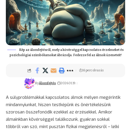
Kép az álomfejtésről, mely a kövérséggel kapcsolatos érzelmeket és
pszichológiai szimbólumokat ábrázolja. Fedezze fel az álmok üzeneteit!
16 perc olvasás
By
Álomfejtés
2026.01.19.
A súlyproblémákkal kapcsolatos álmok mélyen megérintik
mindannyiunkat, hiszen testképünk és önértékelésünk
szorosan összefonódik ezekkel az érzésekkel. Amikor
álmainkban kövérséggel találkozunk, gyakran sokkal
többről van szó, mint pusztán fizikai megjelenésről – lelki