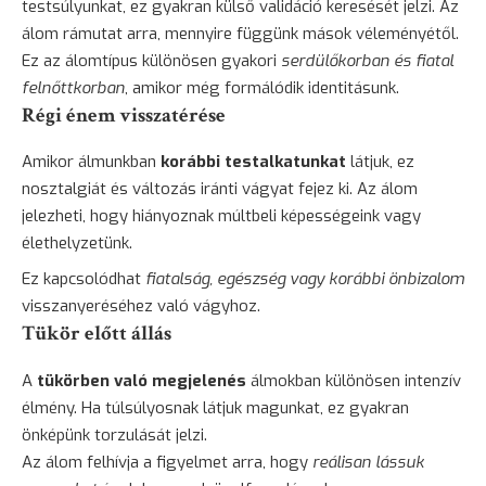
testsúlyunkat, ez gyakran külső validáció keresését jelzi. Az
álom rámutat arra, mennyire függünk mások véleményétől.
Ez az álomtípus különösen gyakori
serdülőkorban és fiatal
felnőttkorban
, amikor még formálódik identitásunk.
Régi énem visszatérése
Amikor álmunkban
korábbi testalkatunkat
látjuk, ez
nosztalgiát és változás iránti vágyat fejez ki. Az álom
jelezheti, hogy hiányoznak múltbeli képességeink vagy
élethelyzetünk.
Ez kapcsolódhat
fiatalság, egészség vagy korábbi önbizalom
visszanyeréséhez való vágyhoz.
Tükör előtt állás
A
tükörben való megjelenés
álmokban különösen intenzív
élmény. Ha túlsúlyosnak látjuk magunkat, ez gyakran
önképünk torzulását jelzi.
Az álom felhívja a figyelmet arra, hogy
reálisan lássuk