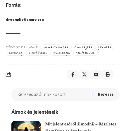
Forrás:
dreamdictionary.org
álmok
álomértelmezés
Álomfejtés
jelentés
Álom címkék:
kövérség
önértékelés
pszichológia
szimbólumok
Keresés
Álmok és jelentéseik
Mit jelent esőről álmodni? – Részletes