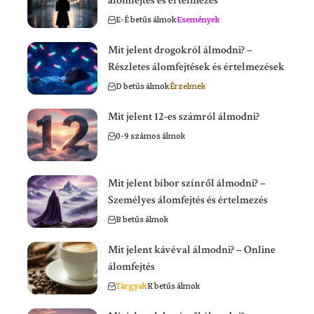
álomfejtés és értelmezés
E-É betűs álmok
Események
Mit jelent drogokról álmodni? –
Részletes álomfejtések és értelmezések
D betűs álmok
Érzelmek
Mit jelent 12-es számról álmodni?
0-9 számos álmok
Mit jelent bíbor színről álmodni? –
Személyes álomfejtés és értelmezés
B betűs álmok
Mit jelent kávéval álmodni? – Online
álomfejtés
Tárgyak
K betűs álmok