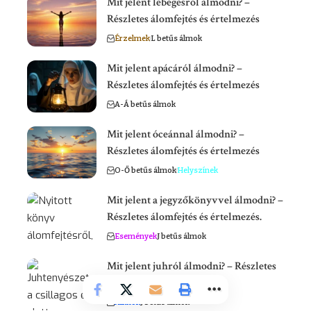
Mit jelent lebegésről álmodni? –
Részletes álomfejtés és értelmezés
Érzelmek
L betűs álmok
Mit jelent apácáról álmodni? –
Részletes álomfejtés és értelmezés
A-Á betűs álmok
Mit jelent óceánnal álmodni? –
Részletes álomfejtés és értelmezés
O-Ő betűs álmok
Helyszínek
Mit jelent a jegyzőkönyvvel álmodni? –
Részletes álomfejtés és értelmezés.
Események
J betűs álmok
Mit jelent juhról álmodni? – Részletes
álomfejtés és értelmezés.
Állatok
J betűs álmok