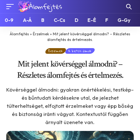
0-9
A-Á
B
C-Cs
D
E-É
F
G-Gy
Álomfejtés
»
Érzelmek
»
Mit jelent kövérséggel álmodni? – Részletes
álomfejtés és értelmezés.
Érzelmek
K betűs álmok
Mit jelent kövérséggel álmodni? –
Részletes álomfejtés és értelmezés.
Kövérséggel álmodni: gyakran önértékelési, testkép-
és bűntudati kérdésekre utal, de jelezhet
túlterheltséget, elfojtott érzelmeket vagy épp bőség
és biztonság iránti vágyat. Kontextustól függően
árnyalt üzenete van.