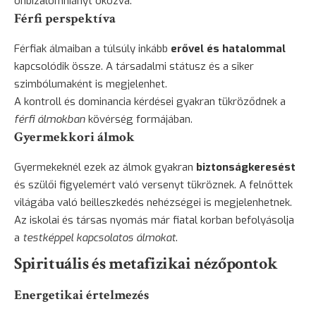
önbizalomhiányt okozva.
Férfi perspektíva
Férfiak álmaiban a túlsúly inkább
erővel és hatalommal
kapcsolódik össze. A társadalmi státusz és a siker
szimbólumaként is megjelenhet.
A kontroll és dominancia kérdései gyakran tükröződnek a
férfi álmokban
kövérség formájában.
Gyermekkori álmok
Gyermekeknél ezek az álmok gyakran
biztonságkeresést
és szülői figyelemért való versenyt tükröznek. A felnőttek
világába való beilleszkedés nehézségei is megjelenhetnek.
Az iskolai és társas nyomás már fiatal korban befolyásolja
a
testképpel kapcsolatos álmokat
.
Spirituális és metafizikai nézőpontok
Energetikai értelmezés