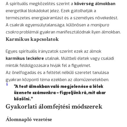
A spirituális megközelítés szerint a
kövérség álmokban
energetikai blokádokat jelez. Ezek gátolhatják a
természetes energiaáramlást és a személyes növekedést.
A csakrák egyensúlytalansága, különösen a
manipura
csakra
problémái gyakran manifesztálódnak ilyen álmokban.
Karmikus kapcsolatok
Egyes spirituális irányzatok szerint ezek az álmok
karmikus leckékre
utalnak. Múltbeli életek vagy családi
minták feldolgozására hívják fel a figyelmet.
Az önelfogadás és a feltétel nélküli szeretet tanulása
gyakran központi téma ezekben az
álomüzenetekben
.
"A test álmokban való megjelenése a lélek
üzenete számunkra – figyeljünk rá, mit akar
közölni."
Gyakorlati álomfejtési módszerek
Álomnapló vezetése