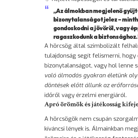
„Az álmokban megjelenő gyűjt
bizonytalanságot jelez – minth
gondoskodni a jövőről, vagy é
ragaszkodunk a biztonsághoz.
A hörcsög által szimbolizált felha
tulajdonság segít felismerni, hogy
bizonytalanságot, vagy hol lenne 
való álmodás gyakran életünk olya
döntések előtt állunk az erőforrá
időről vagy érzelmi energiáról.
Apró örömök és játékosság kifej
A hörcsögök nem csupán szorgalma
kíváncsi lények is. Álmainkban me