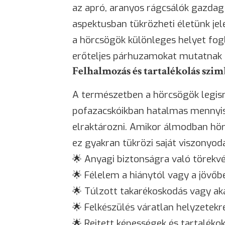
az apró, aranyos rágcsálók gazdag
aspektusban tükrözheti életünk je
a hörcsögök különleges helyet fogl
erőteljes párhuzamokat mutatnak e
Felhalmozás és tartalékolás sz
A természetben a hörcsögök legism
pofazacskóikban hatalmas mennyis
elraktározni. Amikor álmodban hör
ez gyakran tükrözi saját viszonyod
🌟 Anyagi biztonságra való törekvé
🌟
Félelem
a hiánytól vagy a jövőb
🌟 Túlzott takarékoskodás vagy ak
🌟 Felkészülés váratlan helyzetekr
🌟 Rejtett képességek és tartalékok