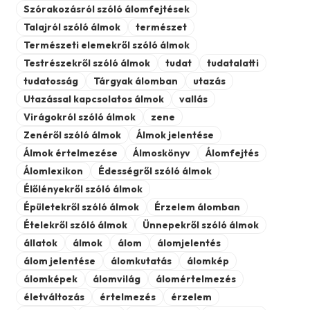
Szórakozásról szóló álomfejtések
Talajról szóló álmok
természet
Természeti elemekről szóló álmok
Testrészekről szóló álmok
tudat
tudatalatti
tudatosság
Tárgyak álomban
utazás
Utazással kapcsolatos álmok
vallás
Virágokról szóló álmok
zene
Zenéről szóló álmok
Álmok jelentése
Álmok értelmezése
Álmoskönyv
Álomfejtés
Álomlexikon
Édességről szóló álmok
Élőlényekről szóló álmok
Épületekről szóló álmok
Érzelem álomban
Ételekről szóló álmok
Ünnepekről szóló álmok
állatok
álmok
álom
álomjelentés
álom jelentése
álomkutatás
álomkép
álomképek
álomvilág
álomértelmezés
életváltozás
értelmezés
érzelem