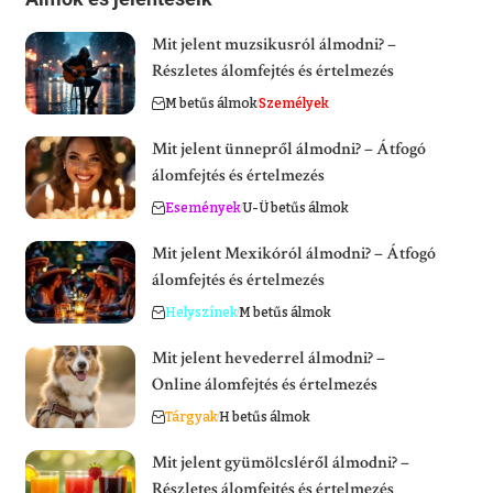
Mit jelent muzsikusról álmodni? –
Részletes álomfejtés és értelmezés
M betűs álmok
Személyek
Mit jelent ünnepről álmodni? – Átfogó
álomfejtés és értelmezés
Események
U-Ü betűs álmok
Mit jelent Mexikóról álmodni? – Átfogó
álomfejtés és értelmezés
Helyszínek
M betűs álmok
Mit jelent hevederrel álmodni? –
Online álomfejtés és értelmezés
Tárgyak
H betűs álmok
Mit jelent gyümölcsléről álmodni? –
Részletes álomfejtés és értelmezés