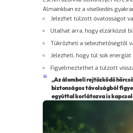
Álmainkban ez a viselkedés gyakra
Jelezhet túlzott óvatosságot v
Utalhat arra, hogy elzárkózol b
Tükrözheti a sebezhetőségtől v
Jelezheti, hogy túl sok energiá
Figyelmeztethet a túlzott viss
„Az álombeli rejtőzködő hörcsö
biztonságos távolságból figyel
egyúttal korlátozva is kapcso