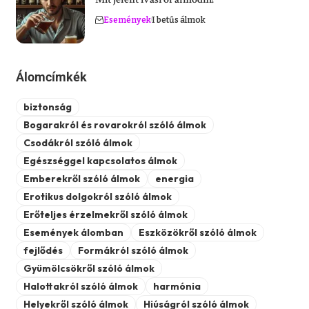
Események
I betűs álmok
Álomcímkék
biztonság
Bogarakról és rovarokról szóló álmok
Csodákról szóló álmok
Egészséggel kapcsolatos álmok
Emberekről szóló álmok
energia
Erotikus dolgokról szóló álmok
Erőteljes érzelmekről szóló álmok
Események álomban
Eszközökről szóló álmok
fejlődés
Formákról szóló álmok
Gyümölcsökről szóló álmok
Halottakról szóló álmok
harmónia
Helyekről szóló álmok
Hiúságról szóló álmok