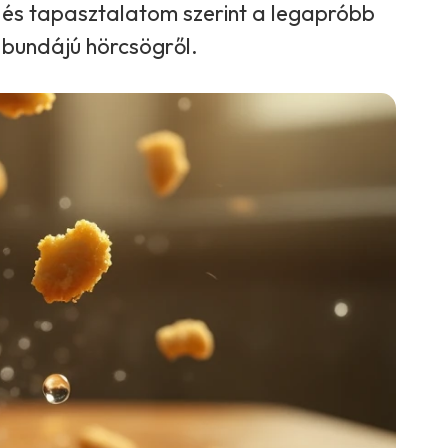
 és tapasztalatom szerint a legapróbb
a bundájú hörcsögről.