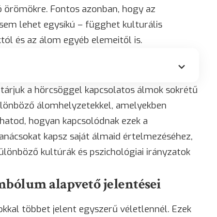
ó örömökre. Fontos azonban, hogy az
m lehet egysíkú – függhet kulturális
tól és az álom egyéb elemeitől is.
tárjuk a hörcsöggel kapcsolatos álmok sokrétű
különböző álomhelyzetekkel, amelyekben
hatod, hogyan kapcsolódnak ezek a
tanácsokat kapsz saját álmaid értelmezéséhez,
ülönböző kultúrák és pszichológiai irányzatok
mbólum alapvető jelentései
kkal többet jelent egyszerű véletlennél. Ezek