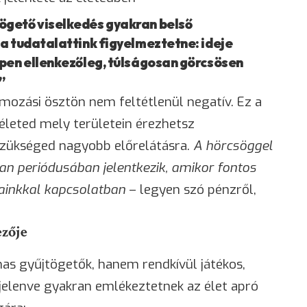
ögető viselkedés gyakran belső
a tudatalattink figyelmeztetne: ideje
ppen ellenkezőleg, túlságosan görcsösen
”
lmozási ösztön nem feltétlenül negatív. Ez a
 életed mely területein érezhetsz
szükséged nagyobb előrelátásra.
A hörcsöggel
n periódusában jelentkezik, amikor fontos
sainkkal kapcsolatban
– legyen szó pénzről,
ezője
s gyűjtögetők, hanem rendkívül játékos,
gjelenve gyakran emlékeztetnek az élet apró