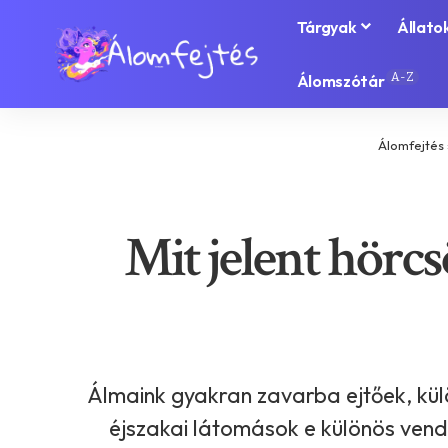
Tárgyak
Állato
A-Z
Álomszótár
Álomfejtés
Mit jelent hörcs
Álmaink gyakran zavarba ejtőek, kül
éjszakai látomások e különös vend