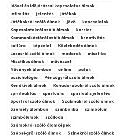
Idővel és időjárással kapcsolatos álmok
intimitás
jelentés
játékok
Játékokról szóló álmok
jövő
kapcsolatok
Kapcsolatokról szóló álmok
karrier
Kommunikációról szóló álmok
kreativitás
kultúra
képzelet
Közlekedés álmok
Luxusról szóló álmok
madarak
misztika
Misztikus álmok
művészet
Növények álomban
online
patak
pszichológia
Pénzügyről szóló álmok
Rendkívüli álmok
Ruhadarabokról szóló álmok
spiritualitás
spirituális
spirituális jelentés
Sportról szóló álmok
Szakmákról szóló álmok
Személy álomban
szimbolika
szimbólum
szimbólumok
szálloda
Számokról szóló álomképek
Szépségről szóló álmok
Színekről szóló álmok