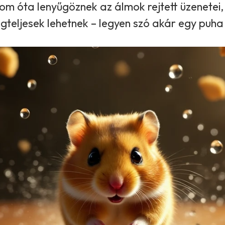
m óta lenyűgöznek az álmok rejtett üzenetei,
ségteljesek lehetnek – legyen szó akár egy puh