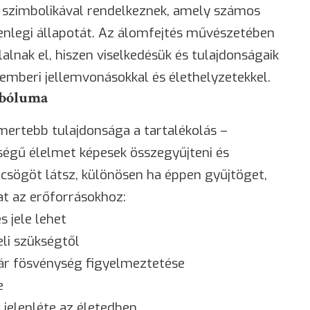
 szimbolikával rendelkeznek, amely számos
lenlegi állapotát. Az álomfejtés művészetében
alnak el, hiszen viselkedésük és tulajdonságaik
mberi jellemvonásokkal és élethelyzetekkel.
imbóluma
ertebb tulajdonsága a tartalékolás –
égű élelmet képesek összegyűjteni és
csögöt látsz, különösen ha éppen gyűjtöget,
at az erőforrásokhoz:
s jele lehet
eli szükségtől
ár fösvénység figyelmeztetése
e
 jelenléte az életedben