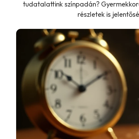
tudatalattink színpadán? Gyermekkoro
részletek is jelentő