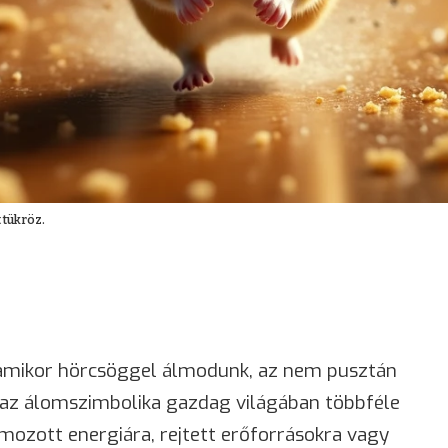
 tükröz.
amikor hörcsöggel álmodunk, az nem pusztán
g az álomszimbolika gazdag világában többféle
lmozott energiára, rejtett erőforrásokra vagy