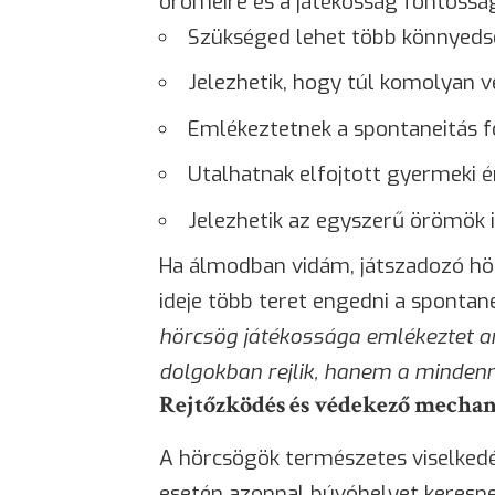
örömeire és a játékosság fontossá
Szükséged lehet több könnyed
Jelezhetik, hogy túl komolyan v
Emlékeztetnek a spontaneitás 
Utalhatnak elfojtott gyermeki 
Jelezhetik az egyszerű örömök i
Ha álmodban vidám, játszadozó hö
ideje több teret engedni a spontan
hörcsög játékossága emlékeztet a
dolgokban rejlik, hanem a mindenn
Rejtőzködés és védekező mecha
A hörcsögök természetes viselkedé
esetén azonnal búvóhelyet keresne