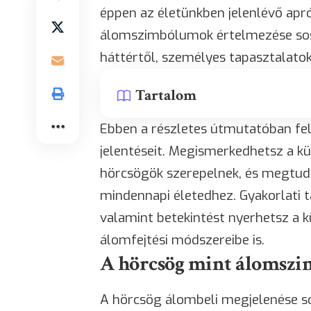
éppen az életünkben jelenlévő apr
álomszimbólumok értelmezése sose
háttértől, személyes tapasztalatok
Tartalom
Ebben a részletes útmutatóban fel
jelentéseit. Megismerkedhetsz a 
hörcsögök szerepelnek, és megtud
mindennapi életedhez. Gyakorlati 
valamint betekintést nyerhetsz a k
álomfejtési módszereibe is.
A hörcsög mint álomszi
A hörcsög álombeli megjelenése so