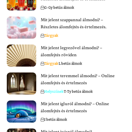
G-Gy betűs álmok
Mit jelent szappannal álmodni? –
Részletes álomfejtés és értelmezés.
Tárgyak
Mit jelent legyezővel álmodni? –
álomfejtés röviden
Tárgyak
L betűs álmok
Mit jelent teremmel álmodni? – Online
álomfejtés és értelmezés
Helyszínek
T-Ty betűs álmok
Mit jelent igluról álmodni? – Online
álomfejtés és értelmezés
I betűs álmok
Mit jelent ivásról álmodni?