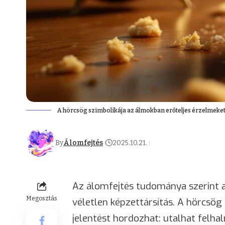
A hörcsög szimbolikája az álmokban erőteljes érzelmeket
By
Álomfejtés
2025.10.21.
Az álomfejtés tudománya szerint 
Megosztás
véletlen képzettársítás. A hörcsö
jelentést hordozhat: utalhat felha