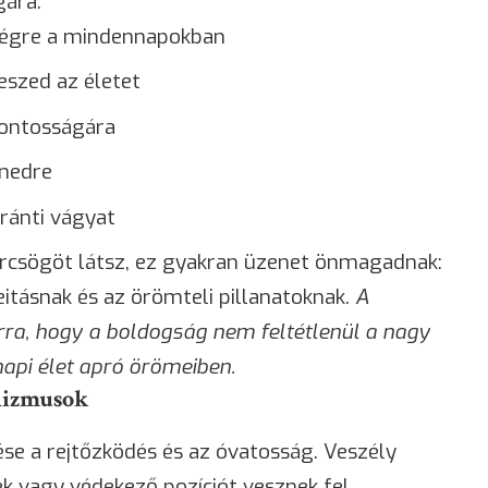
gára:
ségre a mindennapokban
eszed az életet
fontosságára
énedre
ránti vágyat
rcsögöt látsz, ez gyakran üzenet önmagadnak:
eitásnak és az örömteli pillanatoknak.
A
rra, hogy a
boldogság
nem feltétlenül a nagy
api élet apró örömeiben.
nizmusok
se a rejtőzködés és az óvatosság. Veszély
k vagy védekező pozíciót vesznek fel.