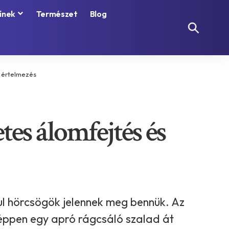
ínek
Természet
Blog
s értelmezés
tes álomfejtés és
ul hörcsögök jelennek meg bennük. Az
 éppen egy apró rágcsáló szalad át