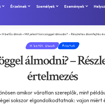
k
Érzelmek
Személyek
Események
Helysz
»
H betűs álmok
»
Mit jelent hörcsöggel álmodni? – Részletes álomfejtés é
H betűs álmok
Állatok
öggel álmodni? – Részle
értelmezés
önösen amikor váratlan szereplők, mint példá
égei sokszor elgondolkodtatnak: vajon miért