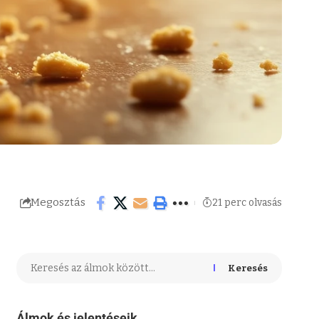
Megosztás
21 perc olvasás
Keresés
Álmok és jelentéseik