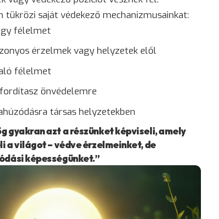
n tükrözi saját védekező mechanizmusainkat:
agy félelmet
izonyos érzelmek vagy helyzetek elől
aló félelmet
t fordítasz önvédelemre
zahúzódásra társas helyzetekben
g gyakran azt a részünket képviseli, amely
i a világot – védve érzelmeinket, de
lódási képességünket.”