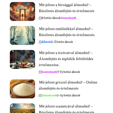
Mit jelent a bírsággal álmodni? –
Részletes álomfejtés és értelmezés
B betűs álmok
Események
Mit jelent emlősökkel álmodni? –
Részletes álomfejtés és értelmezés.
Állatok
E-É betűs álmok
Mit jelent a tízóraival álmodni? –
Álomfejtés és táplálék feltöltődés
értelmezése.
Események
T-Ty betűs álmok
Mit jelent grízzel álmodni? – Online
álomfejtés és értelmezés
Természet
G-Gy betűs álmok
Mit jelent szamócával álmodni? –
Részletes álomfejtés és értelmezés.