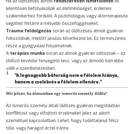
Ha az üldözéses álmok
rendszeresen ismétlődnek
és
jelentősen befolyásolják az életminőséget, érdemes
szakemberhez fordulni. A pszichológus vagy álomterapeuta
segíthet feltárni a mélyebb összefüggéseket.
Trauma feldolgozás
során az üldözéses álmok gyakran
fokozódnak, mielőtt javulás következne be. Ez természetes
része a gyógyulási folyamatnak.
A
terápiás munka
során az álmok gyakran változnak – az
üldöző kevésbé fenyegető lesz, vagy az álmodó bátrabbá
válik a szembenézésben.
"A legnagyobb bátorság nem a félelem hiánya,
hanem a cselekvés a félelem ellenére."
Mit jelent, ha álmomban egy ismerős személy üldöz?
Az ismerős személy általi üldözés gyakran megoldatlan
konfliktust vagy elfojtott érzelmeket jelez az adott
személlyel kapcsolatban. Lehet, hogy tudattalanul félsz
tőle, vagy haragot érzel iránta.