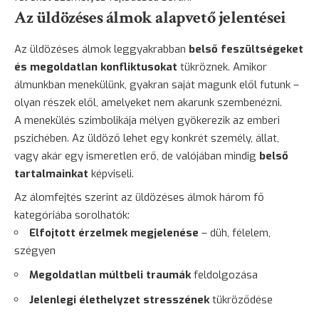
Az üldözéses álmok alapvető jelentései
Az üldözéses álmok leggyakrabban
belső feszültségeket
és megoldatlan konfliktusokat
tükröznek. Amikor
álmunkban menekülünk, gyakran saját magunk elől futunk –
olyan részek elől, amelyeket nem akarunk szembenézni.
A menekülés szimbolikája mélyen gyökerezik az emberi
pszichében. Az üldöző lehet egy konkrét személy, állat,
vagy akár egy ismeretlen erő, de valójában mindig
belső
tartalmainkat
képviseli.
Az álomfejtés szerint az üldözéses álmok három fő
kategóriába sorolhatók:
Elfojtott érzelmek megjelenése
– düh, félelem,
szégyen
Megoldatlan múltbeli traumák
feldolgozása
Jelenlegi élethelyzet stresszének
tükröződése