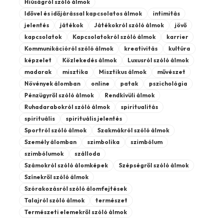
Hiúságról szóló álmok
Idővel és időjárással kapcsolatos álmok
intimitás
jelentés
játékok
Játékokról szóló álmok
jövő
kapcsolatok
Kapcsolatokról szóló álmok
karrier
Kommunikációról szóló álmok
kreativitás
kultúra
képzelet
Közlekedés álmok
Luxusról szóló álmok
madarak
misztika
Misztikus álmok
művészet
Növények álomban
online
patak
pszichológia
Pénzügyről szóló álmok
Rendkívüli álmok
Ruhadarabokról szóló álmok
spiritualitás
spirituális
spirituális jelentés
Sportról szóló álmok
Szakmákról szóló álmok
Személy álomban
szimbolika
szimbólum
szimbólumok
szálloda
Számokról szóló álomképek
Szépségről szóló álmok
Színekről szóló álmok
Szórakozásról szóló álomfejtések
Talajról szóló álmok
természet
Természeti elemekről szóló álmok