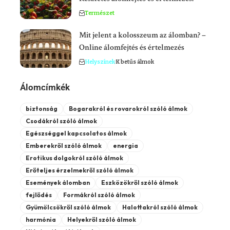
Természet
Mit jelent a kolosszeum az álomban? –
Online álomfejtés és értelmezés
Helyszínek
K betűs álmok
Álomcímkék
biztonság
Bogarakról és rovarokról szóló álmok
Csodákról szóló álmok
Egészséggel kapcsolatos álmok
Emberekről szóló álmok
energia
Erotikus dolgokról szóló álmok
Erőteljes érzelmekről szóló álmok
Események álomban
Eszközökről szóló álmok
fejlődés
Formákról szóló álmok
Gyümölcsökről szóló álmok
Halottakról szóló álmok
harmónia
Helyekről szóló álmok