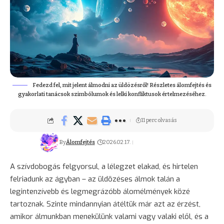
Fedezd fel, mit jelent álmodni az üldözésről! Részletes álomfejtés és
gyakorlati tanácsok szimbólumok és lelki konfliktusok értelmezéséhez.
11 perc olvasás
By
Álomfejtés
2026.02.17.
A szívdobogás felgyorsul, a lélegzet elakad, és hirtelen
felriadunk az ágyban – az üldözéses álmok talán a
legintenzívebb és legmegrázóbb álomélmények közé
tartoznak. Szinte mindannyian átéltük már azt az érzést,
amikor álmunkban menekülünk valami vagy valaki elől, és a