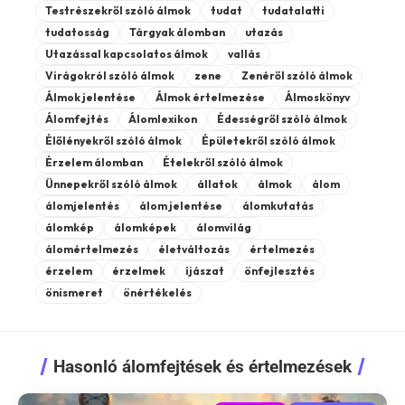
Testrészekről szóló álmok
tudat
tudatalatti
tudatosság
Tárgyak álomban
utazás
Utazással kapcsolatos álmok
vallás
Virágokról szóló álmok
zene
Zenéről szóló álmok
Álmok jelentése
Álmok értelmezése
Álmoskönyv
Álomfejtés
Álomlexikon
Édességről szóló álmok
Élőlényekről szóló álmok
Épületekről szóló álmok
Érzelem álomban
Ételekről szóló álmok
Ünnepekről szóló álmok
állatok
álmok
álom
álomjelentés
álom jelentése
álomkutatás
álomkép
álomképek
álomvilág
álomértelmezés
életváltozás
értelmezés
érzelem
érzelmek
íjászat
önfejlesztés
önismeret
önértékelés
Hasonló álomfejtések és értelmezések