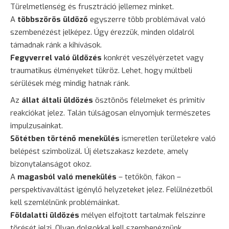
Türelmetlenség és frusztráció jellemez minket.
A
többszörös üldöző
egyszerre több problémával való
szembenézést jelképez. Úgy érezzük, minden oldalról
támadnak ránk a kihívások.
Fegyverrel való üldözés
konkrét veszélyérzetet vagy
traumatikus élményeket tükröz. Lehet, hogy múltbeli
sérülések még mindig hatnak ránk.
Az
állat általi üldözés
ösztönös félelmeket és primitív
reakciókat jelez. Talán túlságosan elnyomjuk természetes
impulzusainkat.
Sötétben történő menekülés
ismeretlen területekre való
belépést szimbolizál. Új életszakasz kezdete, amely
bizonytalanságot okoz.
A
magasból való menekülés
– tetőkön, fákon –
perspektívaváltást igénylő helyzeteket jelez. Felülnézetből
kell szemlélnünk problémáinkat.
Földalatti üldözés
mélyen elfojtott tartalmak felszínre
törését jelzi. Olyan dolgokkal kell szembenéznünk,