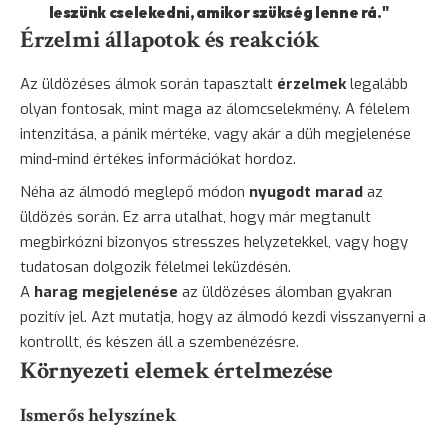
leszünk cselekedni, amikor szükség lenne rá."
Érzelmi állapotok és reakciók
Az üldözéses álmok során tapasztalt
érzelmek
legalább
olyan fontosak, mint maga az álomcselekmény. A félelem
intenzitása, a pánik mértéke, vagy akár a düh megjelenése
mind-mind értékes információkat hordoz.
Néha az álmodó meglepő módon
nyugodt marad
az
üldözés során. Ez arra utalhat, hogy már megtanult
megbirkózni bizonyos stresszes helyzetekkel, vagy hogy
tudatosan dolgozik félelmei leküzdésén.
A
harag megjelenése
az üldözéses álomban gyakran
pozitív jel. Azt mutatja, hogy az álmodó kezdi visszanyerni a
kontrollt, és készen áll a szembenézésre.
Környezeti elemek értelmezése
Ismerős helyszínek