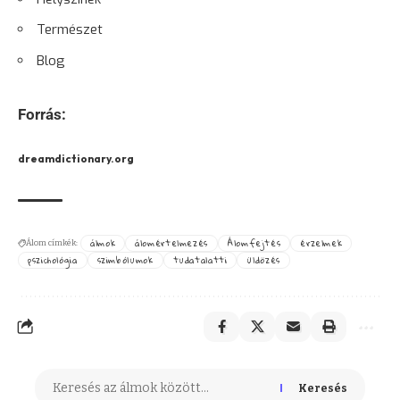
Természet
Blog
Forrás:
dreamdictionary.org
álmok
álomértelmezés
Álomfejtés
érzelmek
Álom címkék:
pszichológia
szimbólumok
tudatalatti
üldözés
Keresés