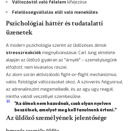
Változástól való félelem
kifejezése
Felelősségvállalás elől való menekülés
Pszichológiai háttér és tudatalatti
üzenetek
A modern pszichológia szerint az üldözéses álmok
stresszreakciók
megnyilvánulásai. Carl Jung elmélete
alapján az üldöző gyakran az "árnyék" – személyiségünk
elfojtott, nem kívánatos részei.
Az álom során aktivizálódó fight-or-flight mechanizmus
valós fiziológiai változásokat okoz. A szívverés felgyorsul,
az adrenalinszint megemelkedik, és az agy úgy reagál,
mintha valódi veszéllyel szembesülne.
"Az álmok nem hazudnak, csak olyan nyelven
beszélnek, amelyet meg kell tanulnunk érteni."
Az üldöző személyének jelentősége
Ismerős személy üldöz