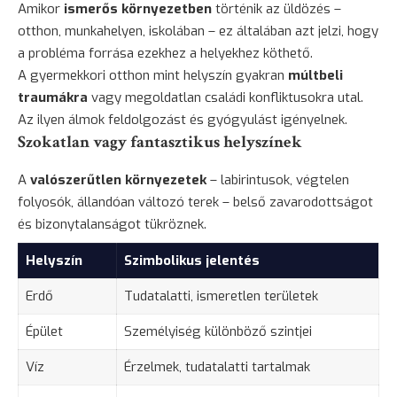
Amikor
ismerős környezetben
történik az üldözés –
otthon, munkahelyen, iskolában – ez általában azt jelzi, hogy
a probléma forrása ezekhez a helyekhez köthető.
A gyermekkori otthon mint helyszín gyakran
múltbeli
traumákra
vagy megoldatlan családi konfliktusokra utal.
Az ilyen álmok feldolgozást és gyógyulást igényelnek.
Szokatlan vagy fantasztikus helyszínek
A
valószerűtlen környezetek
– labirintusok, végtelen
folyosók, állandóan változó terek – belső zavarodottságot
és bizonytalanságot tükröznek.
Helyszín
Szimbolikus jelentés
Erdő
Tudatalatti, ismeretlen területek
Épület
Személyiség különböző szintjei
Víz
Érzelmek, tudatalatti tartalmak