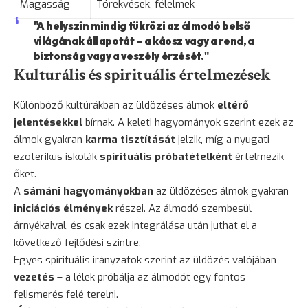
Magasság
Törekvések, félelmek
"A helyszín mindig tükrözi az álmodó belső
világának állapotát – a káosz vagy a rend, a
biztonság vagy a veszély érzését."
Kulturális és spirituális értelmezések
Különböző kultúrákban az üldözéses álmok
eltérő
jelentésekkel
bírnak. A keleti hagyományok szerint ezek az
álmok gyakran
karma tisztítását
jelzik, míg a nyugati
ezoterikus iskolák
spirituális próbatételként
értelmezik
őket.
A
sámáni hagyományokban
az üldözéses álmok gyakran
iniciációs élmények
részei. Az álmodó szembesül
árnyékaival, és csak ezek integrálása után juthat el a
következő fejlődési szintre.
Egyes spirituális irányzatok szerint az üldözés valójában
vezetés
– a lélek próbálja az álmodót egy fontos
felismerés felé terelni.