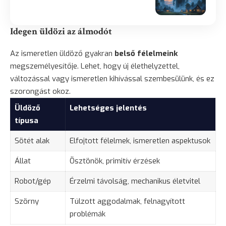
Idegen üldözi az álmodót
Az ismeretlen üldöző gyakran
belső félelmeink
megszemélyesítője. Lehet, hogy új élethelyzettel,
változással vagy ismeretlen kihívással szembesülünk, és ez
szorongást okoz.
Üldöző
Lehetséges jelentés
típusa
Sötét alak
Elfojtott félelmek, ismeretlen aspektusok
Állat
Ösztönök, primitív érzések
Robot/gép
Érzelmi távolság, mechanikus életvitel
Szörny
Túlzott aggodalmak, felnagyított
problémák