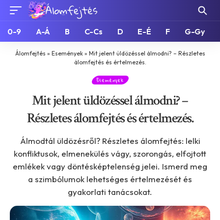
0-9
A-Á
B
C-Cs
D
E-É
F
G-Gy
Álomfejtés
»
Események
»
Mit jelent üldözéssel álmodni? – Részletes
álomfejtés és értelmezés.
Események
Mit jelent üldözéssel álmodni? –
Részletes álomfejtés és értelmezés.
Álmodtál üldözésről? Részletes álomfejtés: lelki
konfliktusok, elmenekülés vágy, szorongás, elfojtott
emlékek vagy döntésképtelenség jelei. Ismerd meg
a szimbólumok lehetséges értelmezését és
gyakorlati tanácsokat.