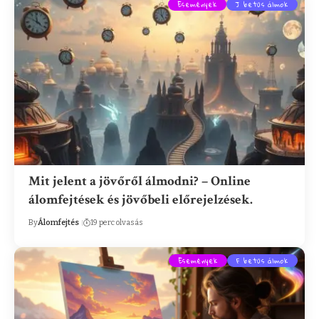
Események
J betűs álmok
Mit jelent a jövőről álmodni? – Online
álomfejtések és jövőbeli előrejelzések.
By
Álomfejtés
19 perc olvasás
Események
F betűs álmok