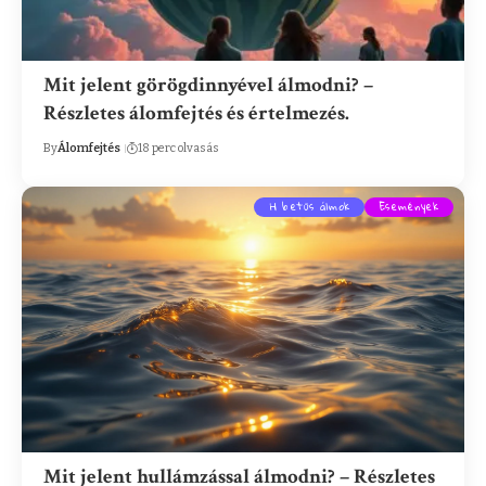
Mit jelent görögdinnyével álmodni? –
Részletes álomfejtés és értelmezés.
By
Álomfejtés
18 perc olvasás
H betűs álmok
Események
Mit jelent hullámzással álmodni? – Részletes