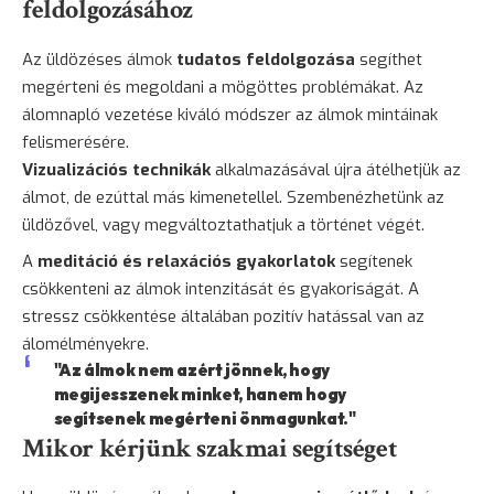
feldolgozásához
Az üldözéses álmok
tudatos feldolgozása
segíthet
megérteni és megoldani a mögöttes problémákat. Az
álomnapló vezetése kiváló módszer az álmok mintáinak
felismerésére.
Vizualizációs technikák
alkalmazásával újra átélhetjük az
álmot, de ezúttal más kimenetellel. Szembenézhetünk az
üldözővel, vagy megváltoztathatjuk a történet végét.
A
meditáció és relaxációs gyakorlatok
segítenek
csökkenteni az álmok intenzitását és gyakoriságát. A
stressz csökkentése általában pozitív hatással van az
álomélményekre.
"Az álmok nem azért jönnek, hogy
megijesszenek minket, hanem hogy
segítsenek megérteni önmagunkat."
Mikor kérjünk szakmai segítséget