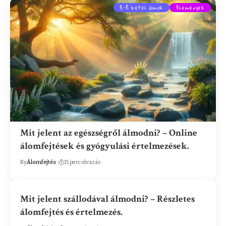
E-É betűs álmok
Események
Mit jelent az egészségről álmodni? – Online
álomfejtések és gyógyulási értelmezések.
By
Álomfejtés
15 perc olvasás
Mit jelent szállodával álmodni? – Részletes
álomfejtés és értelmezés.