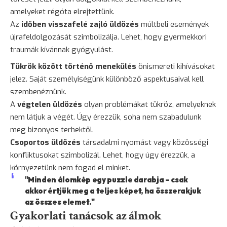
amelyeket régóta elrejtettünk.
Az
időben visszafelé zajló üldözés
múltbeli események
újrafeldolgozását szimbolizálja. Lehet, hogy gyermekkori
traumák kívánnak gyógyulást.
Tükrök között történő menekülés
önismereti kihívásokat
jelez. Saját személyiségünk különböző aspektusaival kell
szembenéznünk.
A
végtelen üldözés
olyan problémákat tükröz, amelyeknek
nem látjuk a végét. Úgy érezzük, soha nem szabadulunk
meg bizonyos terhektől.
Csoportos üldözés
társadalmi nyomást vagy közösségi
konfliktusokat szimbolizál. Lehet, hogy úgy érezzük, a
környezetünk nem fogad el minket.
"Minden álomkép egy puzzle darabja – csak
akkor értjük meg a teljes képet, ha összerakjuk
az összes elemet."
Gyakorlati tanácsok az álmok