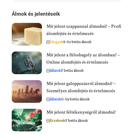
Álmok és jelentéseik
Mit jelent szappannal álmodni? – Profi
álomfejtés és értelmezés
Tárgyak
S-Sz betűs álmok
Mit jelent a fülesbagoly az álomban? –
Online álomfejtés és értelmezés
Állatok
F betűs álmok
Mit jelent galoppozásról álmodni? –
Személyes álomfejtés és értelmezés
Állatok
G-Gy betűs álmok
Mit jelent féltékenységről álmodni?
Érzelmek
F betűs álmok