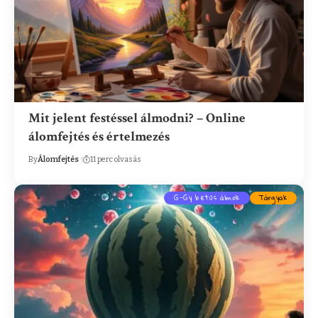
Mit jelent festéssel álmodni? – Online
álomfejtés és értelmezés
By
Álomfejtés
11 perc olvasás
G-Gy betűs álmok
Tárgyak