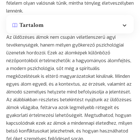
félelem olyan valósnak tűnik, mintha tényleg életveszélyben
lennénk.
Tartalom
Az üldözéses álmok nem csupán véletlenszerű agyi
tevékenységek, hanem mélyen gyökerező pszichológiai
üzenetek hordozói. Ezek az álomképek különböző
nézőpontokból értelmezhetők: a hagyományos álomfejtés,
a modern pszichológia, sőt még a spirituális
megközelítések is eltérő magyarázatokat kínálnak. Minden
egyes álom egyedi, és a kontextus, az érzések, valamint az
álmodó személyes helyzete mind befolyásolja a jelentését.
Az alábbiakban részletes betekintést nyújtunk az üldözéses
álmok világába, feltárva azok legmélyebb rétegeit és
gyakorlati értelmezési lehetőségeit. Megtudhatod, hogyan
kapcsolódnak ezek az álmok a mindennapi életedhez, milyen
belső konfliktusokat jelezhetnek, és hogyan használhatod
fel őket személyes fejlődésed során.