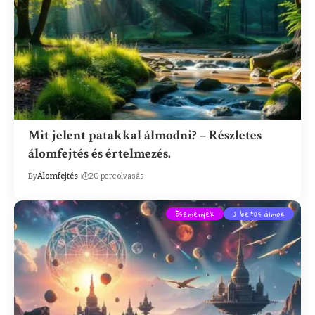
Mit jelent patakkal álmodni? – Részletes
álomfejtés és értelmezés.
By
Álomfejtés
20 perc olvasás
Események
J betűs álmok