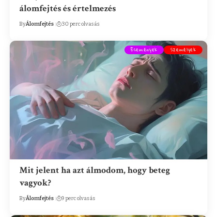
álomfejtés és értelmezés
By
Álomfejtés
30 perc olvasás
Események
Személyek
Mit jelent ha azt álmodom, hogy beteg
vagyok?
By
Álomfejtés
9 perc olvasás