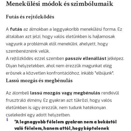
Menekülési módok és szimbólumaik
Futás és rejtőzködés
A
futás
az álmokban a leggyakoribb menekülési forma. Ez
általában azt jelzi, hogy valós életünkben is hajlamosak
vagyunk a problémák elől menekülni, ahelyett, hogy
szembenéznénk velük.
A rejtőzködés ezzel szemben
passzív ellenállást
jelképez.
Olyan helyzetekben, ahol nem érezzük magunkat elég
erősnek a közvetlen konfrontációhoz, inkább "elbújunk".
Lassú mozgás és megbénulás
Az álombeli
lassú mozgás vagy megbénulás
rendkívül
frusztráló élmény. Ez gyakran azt tükrözi, hogy valós
életünkben is úgy érezzük, nem tudunk hatékonyan
cselekedni egy adott helyzetben.
"A legnagyobb félelem gyakran nem a bukástól
való félelem, hanem attól, hogy képtelenek