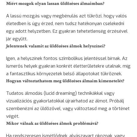
Miért mozgok olyan lassan üldözéses álmaimban?
A lassú mozgás vagy megbénulás azt tükrözi, hogy valós
életedben is úgy érzed, nem tudsz hatékonyan cselekedni
egy adott helyzetben. Ez gyakran tehetetlenség érzésével
jár együtt.
Jelentenek valamit az üldözéses álmok helyszínei?
Igen, a helyszínek fontos szimbolikus jelentéssel bírnak. Az
ismerős helyek gyakran konkrét életterületekre utalnak, míg
a fantasztikus környezetek belső állapotokat tükröznek.
Hogyan változtathatom meg üldözéses álmaim kimenetelét?
Tudatos álmodás (lucid dreaming) technikákkal vagy
vizualizációs gyakorlatokkal újraírhatod az álmot. Próbálj
szembenézni az üldözővel, vagy változtasd meg a történet
végét.
Mikor válnak az üldözéses álmok problémává?
Ha rendszeresen ismétlődnek, alvászavart okoznak, vagy