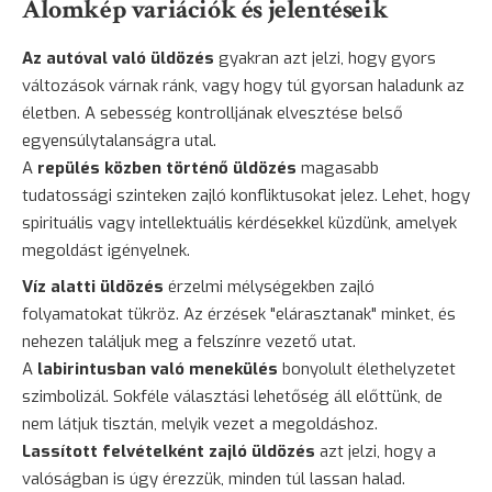
Álomkép variációk és jelentéseik
Az autóval való üldözés
gyakran azt jelzi, hogy gyors
változások várnak ránk, vagy hogy túl gyorsan haladunk az
életben. A sebesség kontrolljának elvesztése belső
egyensúlytalanságra utal.
A
repülés közben történő üldözés
magasabb
tudatossági szinteken zajló konfliktusokat jelez. Lehet, hogy
spirituális vagy intellektuális kérdésekkel küzdünk, amelyek
megoldást igényelnek.
Víz alatti üldözés
érzelmi mélységekben zajló
folyamatokat tükröz. Az érzések "elárasztanak" minket, és
nehezen találjuk meg a felszínre vezető utat.
A
labirintusban való menekülés
bonyolult élethelyzetet
szimbolizál. Sokféle választási lehetőség áll előttünk, de
nem látjuk tisztán, melyik vezet a megoldáshoz.
Lassított felvételként zajló üldözés
azt jelzi, hogy a
valóságban is úgy érezzük, minden túl lassan halad.