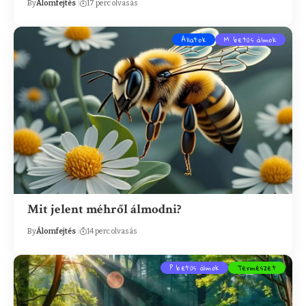
By
Álomfejtés
17 perc olvasás
Állatok
M betűs álmok
Mit jelent méhről álmodni?
By
Álomfejtés
14 perc olvasás
P betűs álmok
Természet