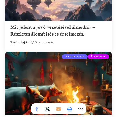
Mit jelent a jövő vezetésével álmodni? –
Részletes álomfejtés és értelmezés.
By
Álomfejtés
20 perc olvasás
D betűs álmok
Események