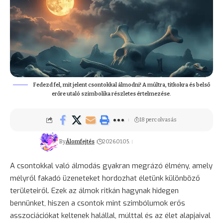
Fedezd fel, mit jelent csontokkal álmodni! A múltra, titkokra és belső
erőre utaló szimbolika részletes értelmezése.
18 perc olvasás
By
Álomfejtés
2026.01.05.
A csontokkal való álmodás gyakran megrázó élmény, amely
mélyről fakadó üzeneteket hordozhat életünk különböző
területeiről. Ezek az álmok ritkán hagynak hidegen
bennünket, hiszen a csontok mint szimbólumok erős
asszociációkat keltenek halállal, múlttal és az élet alapjaival