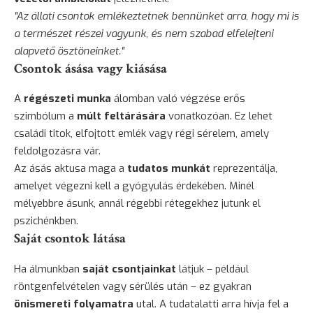
"Az állati csontok emlékeztetnek bennünket arra, hogy mi is
a természet részei vagyunk, és nem szabad elfelejteni
alapvető ösztöneinket."
Csontok ásása vagy kiásása
A
régészeti munka
álomban való végzése erős
szimbólum a
múlt feltárására
vonatkozóan. Ez lehet
családi titok, elfojtott emlék vagy régi sérelem, amely
feldolgozásra vár.
Az ásás aktusa maga a
tudatos munkát
reprezentálja,
amelyet végezni kell a gyógyulás érdekében. Minél
mélyebbre ásunk, annál régebbi rétegekhez jutunk el
pszichénkben.
Saját csontok látása
Ha álmunkban
saját csontjainkat
látjuk – például
röntgenfelvételen vagy sérülés után – ez gyakran
önismereti folyamatra
utal. A tudatalatti arra hívja fel a