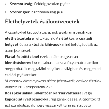
Szomorúság
: Feldolgozatlan gyász
Szorongás
: Identitásválság jelei
Élethelyzetek és álomüzenetek
A csontokkal kapcsolatos álmok gyakran
specifikus
élethelyzetekre
reflektálnak. Az
életkor
, a
családi
helyzet
és az
aktuális kihívások
mind befolyásolják az
álom jelentését.
Fiatal felnőtteknél
ezek az álmok gyakran
identitáskeresésre
utalnak – arra a folyamatra, amikor
megpróbálják megtalálni helyüket a világban és megérteni
családi gyökereiket.
"A csontok álma gyakran akkor jelentkezik, amikor életünk
alapjait kell újragondolnunk."
Középkorúaknál
jellemzően
karrierváltással
vagy
kapcsolati változásokkal
függenek össze. A csontok itt
azt szimbolizálják, hogy vissza kell térni az alapvető