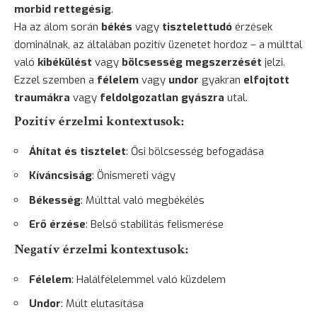
morbid rettegésig
.
Ha az álom során
békés
vagy
tisztelettudó
érzések
dominálnak, az általában pozitív üzenetet hordoz – a múlttal
való
kibékülést
vagy
bölcsesség megszerzését
jelzi.
Ezzel szemben a
félelem
vagy
undor
gyakran
elfojtott
traumákra
vagy
feldolgozatlan gyászra
utal.
Pozitív érzelmi kontextusok:
Áhítat és tisztelet
: Ősi bölcsesség befogadása
Kíváncsiság
: Önismereti vágy
Békesség
: Múlttal való megbékélés
Erő érzése
: Belső stabilitás felismerése
Negatív érzelmi kontextusok:
Félelem
: Halálfélelemmel való küzdelem
Undor
: Múlt elutasítása