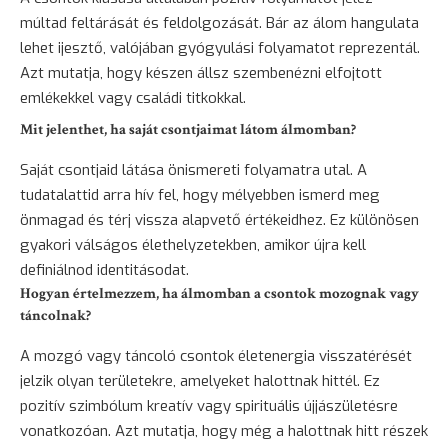
múltad feltárását és feldolgozását. Bár az álom hangulata
lehet ijesztő, valójában gyógyulási folyamatot reprezentál.
Azt mutatja, hogy készen állsz szembenézni elfojtott
emlékekkel vagy családi titkokkal.
Mit jelenthet, ha saját csontjaimat látom álmomban?
Saját csontjaid látása önismereti folyamatra utal. A
tudatalattid arra hív fel, hogy mélyebben ismerd meg
önmagad és térj vissza alapvető értékeidhez. Ez különösen
gyakori válságos élethelyzetekben, amikor újra kell
definiálnod identitásodat.
Hogyan értelmezzem, ha álmomban a csontok mozognak vagy
táncolnak?
A mozgó vagy táncoló csontok életenergia visszatérését
jelzik olyan területekre, amelyeket halottnak hittél. Ez
pozitív szimbólum kreatív vagy spirituális újjászületésre
vonatkozóan. Azt mutatja, hogy még a halottnak hitt részek