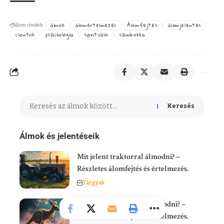
álmok
álomértelmezés
Álomfejtés
álomjelentés
Álom címkék:
csontok
pszichológia
spirituális
szimbolika
Keresés
Álmok és jelentéseik
Mit jelent traktorral álmodni? –
Részletes álomfejtés és értelmezés.
Tárgyak
Mit jelent kenguruval álmodni? –
Részletes álomfejtés és értelmezés.