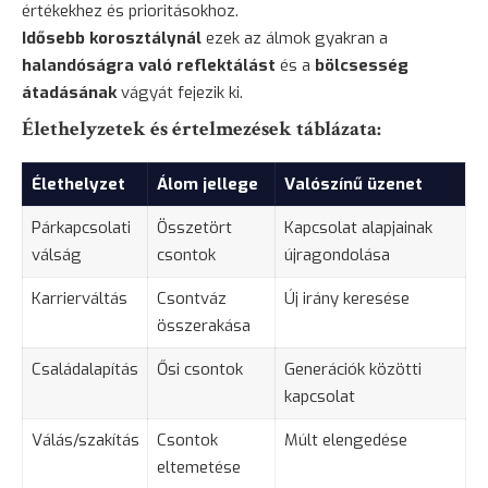
értékekhez és prioritásokhoz.
Idősebb korosztálynál
ezek az álmok gyakran a
halandóságra való reflektálást
és a
bölcsesség
átadásának
vágyát fejezik ki.
Élethelyzetek és értelmezések táblázata:
Élethelyzet
Álom jellege
Valószínű üzenet
Párkapcsolati
Összetört
Kapcsolat alapjainak
válság
csontok
újragondolása
Karrierváltás
Csontváz
Új irány keresése
összerakása
Családalapítás
Ősi csontok
Generációk közötti
kapcsolat
Válás/szakítás
Csontok
Múlt elengedése
eltemetése