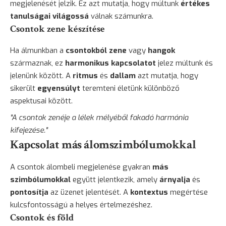
megjelenését jelzik. Ez azt mutatja, hogy múltunk
értékes
tanulságai
világossá
válnak számunkra.
Csontok zene készítése
Ha álmunkban a
csontokból zene
vagy
hangok
származnak, ez
harmonikus kapcsolatot
jelez múltunk és
jelenünk között. A
ritmus
és
dallam
azt mutatja, hogy
sikerült
egyensúlyt
teremteni életünk különböző
aspektusai között.
"A csontok zenéje a lélek mélyéből fakadó harmónia
kifejezése."
Kapcsolat más álomszimbólumokkal
A csontok álombeli megjelenése gyakran
más
szimbólumokkal
együtt jelentkezik, amely
árnyalja
és
pontosítja
az üzenet jelentését. A
kontextus
megértése
kulcsfontosságú a helyes értelmezéshez.
Csontok és föld