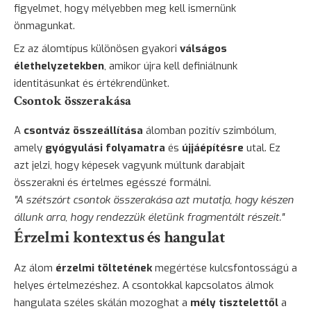
figyelmet, hogy mélyebben meg kell ismernünk
önmagunkat.
Ez az álomtípus különösen gyakori
válságos
élethelyzetekben
, amikor újra kell definiálnunk
identitásunkat és értékrendünket.
Csontok összerakása
A
csontváz összeállítása
álomban pozitív szimbólum,
amely
gyógyulási folyamatra
és
újjáépítésre
utal. Ez
azt jelzi, hogy képesek vagyunk múltunk darabjait
összerakni és értelmes egésszé formálni.
"A szétszórt csontok összerakása azt mutatja, hogy készen
állunk arra, hogy rendezzük életünk fragmentált részeit."
Érzelmi kontextus és hangulat
Az álom
érzelmi töltetének
megértése kulcsfontosságú a
helyes értelmezéshez. A csontokkal kapcsolatos álmok
hangulata széles skálán mozoghat a
mély tisztelettől
a