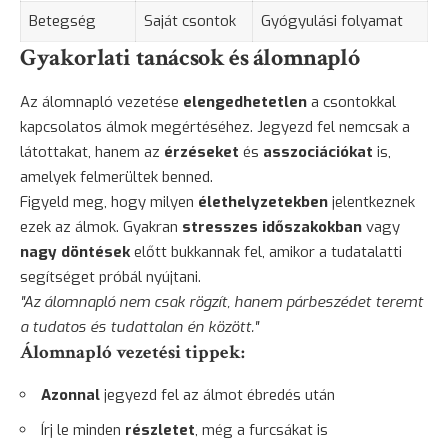
Betegség
Saját csontok
Gyógyulási folyamat
Gyakorlati tanácsok és álomnapló
Az álomnapló vezetése
elengedhetetlen
a csontokkal
kapcsolatos álmok megértéséhez. Jegyezd fel nemcsak a
látottakat, hanem az
érzéseket
és
asszociációkat
is,
amelyek felmerültek benned.
Figyeld meg, hogy milyen
élethelyzetekben
jelentkeznek
ezek az álmok. Gyakran
stresszes időszakokban
vagy
nagy döntések
előtt bukkannak fel, amikor a tudatalatti
segítséget próbál nyújtani.
"Az álomnapló nem csak rögzít, hanem párbeszédet teremt
a tudatos és tudattalan én között."
Álomnapló vezetési tippek:
Azonnal
jegyezd fel az álmot ébredés után
Írj le minden
részletet
, még a furcsákat is