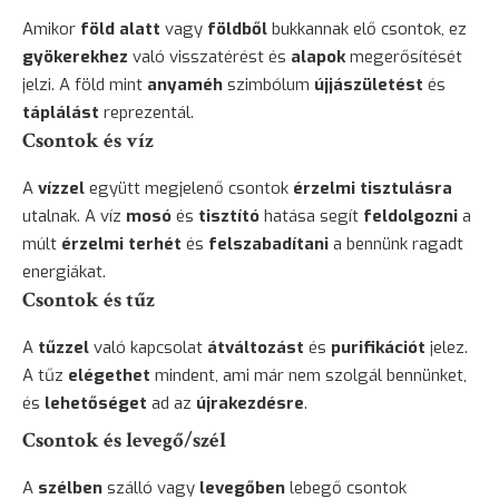
Amikor
föld alatt
vagy
földből
bukkannak elő csontok, ez
gyökerekhez
való visszatérést és
alapok
megerősítését
jelzi. A föld mint
anyaméh
szimbólum
újjászületést
és
táplálást
reprezentál.
Csontok és víz
A
vízzel
együtt megjelenő csontok
érzelmi tisztulásra
utalnak. A víz
mosó
és
tisztító
hatása segít
feldolgozni
a
múlt
érzelmi terhét
és
felszabadítani
a bennünk ragadt
energiákat.
Csontok és tűz
A
tűzzel
való kapcsolat
átváltozást
és
purifikációt
jelez.
A tűz
elégethet
mindent, ami már nem szolgál bennünket,
és
lehetőséget
ad az
újrakezdésre
.
Csontok és levegő/szél
A
szélben
szálló vagy
levegőben
lebegő csontok