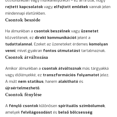
otthonunkban vagy munkahelyünkön – ez arra utal, hogy
rejtett kapcsolatok
vagy
elfojtott emlékek
vannak jelen
mindennapi életünkben.
Csontok beszéde
Ha álmunkban a
csontok beszélnek
vagy
üzenetet
közvetítenek, ez
direkt kommunikációt
jelent a
tudattalannal
. Ezeket az üzeneteket érdemes
komolyan
venni
, mivel gyakran
fontos útmutatást
tartalmaznak.
Csontok átváltozása
Amikor álmunkban a
csontok átváltoznak
más tárgyakká
vagy élőlényekké, ez
transzformációs folyamatot
jelez.
A múlt
nem statikus
, hanem
alakítható
és
újraértelmezhető
.
Csontok fénylése
A
fénylő csontok
különösen
spirituális szimbólumok
,
amelyek
felvilágosodást
és
belső bölcsesség