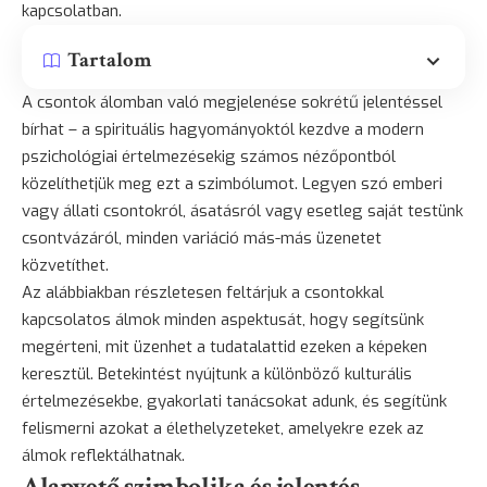
kapcsolatban.
Tartalom
A csontok álomban való megjelenése sokrétű jelentéssel
bírhat – a spirituális hagyományoktól kezdve a modern
pszichológiai értelmezésekig számos nézőpontból
közelíthetjük meg ezt a szimbólumot. Legyen szó emberi
vagy állati csontokról, ásatásról vagy esetleg saját testünk
csontvázáról, minden variáció más-más üzenetet
közvetíthet.
Az alábbiakban részletesen feltárjuk a csontokkal
kapcsolatos álmok minden aspektusát, hogy segítsünk
megérteni, mit üzenhet a tudatalattid ezeken a képeken
keresztül. Betekintést nyújtunk a különböző kulturális
értelmezésekbe, gyakorlati tanácsokat adunk, és segítünk
felismerni azokat a élethelyzeteket, amelyekre ezek az
álmok reflektálhatnak.
Alapvető szimbolika és jelentés