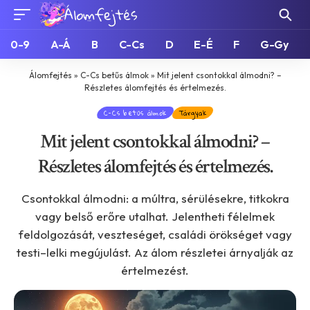
0-9
A-Á
B
C-Cs
D
E-É
F
G-Gy
Álomfejtés
»
C-Cs betűs álmok
»
Mit jelent csontokkal álmodni? –
Részletes álomfejtés és értelmezés.
C-Cs betűs álmok
Tárgyak
Mit jelent csontokkal álmodni? –
Részletes álomfejtés és értelmezés.
Csontokkal álmodni: a múltra, sérülésekre, titkokra
vagy belső erőre utalhat. Jelentheti félelmek
feldolgozását, veszteséget, családi örökséget vagy
testi–lelki megújulást. Az álom részletei árnyalják az
értelmezést.