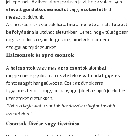
jelképeznek. Az ilyen álom gyakran jelzi, hogy valamilyen
elavult gondolkodásmódtól
vagy
szokástól
kell
megszabadulnunk.
A dinoszaurusz csontok
hatalmas mérete
a múlt
túlzott
befolyására
is utalhat életünkben. Lehet, hogy túlságosan
ragaszkodunk olyan dolgokhoz, amelyek már nem
szolgálják fejlődésünket.
Halcsontok és apró csontok
A
halcsontok
vagy más
apró csontok
álombeli
megjelenése gyakran a
részletekre való odafigyelés
fontosságát hangsúlyozza. Ezek az álmok arra
figyelmeztetnek, hogy ne hanyagoljuk el az apró jeleket és
üzeneteket életünkben.
"Néha a legkisebb csontok hordozzák a legfontosabb
üzeneteket."
Csontok főzése vagy tisztítása