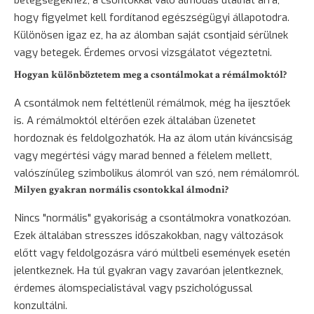
hogy figyelmet kell fordítanod egészségügyi állapotodra.
Különösen igaz ez, ha az álomban saját csontjaid sérülnek
vagy betegek. Érdemes orvosi vizsgálatot végeztetni.
Hogyan különböztetem meg a csontálmokat a rémálmoktól?
A csontálmok nem feltétlenül rémálmok, még ha ijesztőek
is. A rémálmoktól eltérően ezek általában üzenetet
hordoznak és feldolgozhatók. Ha az álom után kíváncsiság
vagy megértési vágy marad benned a félelem mellett,
valószínűleg szimbolikus álomról van szó, nem rémálomról.
Milyen gyakran normális csontokkal álmodni?
Nincs "normális" gyakoriság a csontálmokra vonatkozóan.
Ezek általában stresszes időszakokban, nagy változások
előtt vagy feldolgozásra váró múltbeli események esetén
jelentkeznek. Ha túl gyakran vagy zavaróan jelentkeznek,
érdemes álomspecialistával vagy pszichológussal
konzultálni.