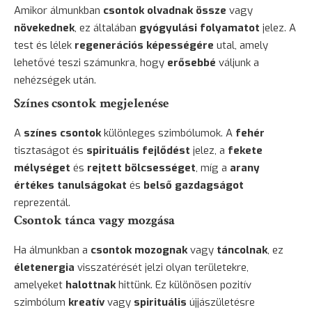
Amikor álmunkban
csontok olvadnak össze
vagy
növekednek
, ez általában
gyógyulási folyamatot
jelez. A
test és lélek
regenerációs képességére
utal, amely
lehetővé teszi számunkra, hogy
erősebbé
váljunk a
nehézségek után.
Színes csontok megjelenése
A
színes csontok
különleges szimbólumok. A
fehér
tisztaságot és
spirituális fejlődést
jelez, a
fekete
mélységet
és
rejtett bölcsességet
, míg a
arany
értékes tanulságokat
és
belső gazdagságot
reprezentál.
Csontok tánca vagy mozgása
Ha álmunkban a
csontok mozognak
vagy
táncolnak
, ez
életenergia
visszatérését jelzi olyan területekre,
amelyeket
halottnak
hittünk. Ez különösen pozitív
szimbólum
kreatív
vagy
spirituális
újjászületésre