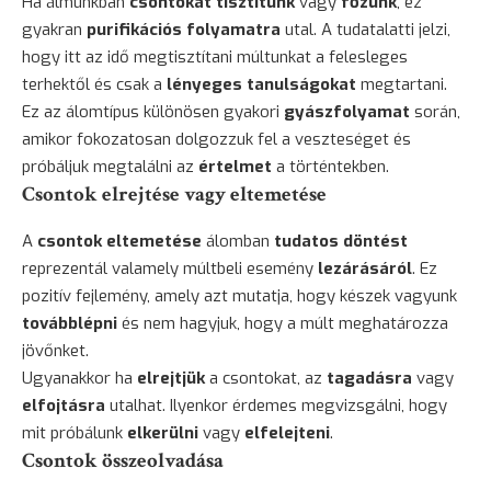
Ha álmunkban
csontokat tisztítunk
vagy
főzünk
, ez
gyakran
purifikációs folyamatra
utal. A tudatalatti jelzi,
hogy itt az idő megtisztítani múltunkat a felesleges
terhektől és csak a
lényeges tanulságokat
megtartani.
Ez az álomtípus különösen gyakori
gyászfolyamat
során,
amikor fokozatosan dolgozzuk fel a veszteséget és
próbáljuk megtalálni az
értelmet
a történtekben.
Csontok elrejtése vagy eltemetése
A
csontok eltemetése
álomban
tudatos döntést
reprezentál valamely múltbeli esemény
lezárásáról
. Ez
pozitív fejlemény, amely azt mutatja, hogy készek vagyunk
továbblépni
és nem hagyjuk, hogy a múlt meghatározza
jövőnket.
Ugyanakkor ha
elrejtjük
a csontokat, az
tagadásra
vagy
elfojtásra
utalhat. Ilyenkor érdemes megvizsgálni, hogy
mit próbálunk
elkerülni
vagy
elfelejteni
.
Csontok összeolvadása