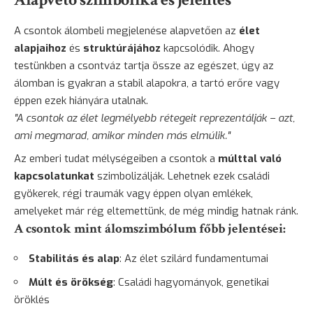
A csontok álombeli megjelenése alapvetően az
élet
alapjaihoz
és
struktúrájához
kapcsolódik. Ahogy
testünkben a csontváz tartja össze az egészet, úgy az
álomban is gyakran a stabil alapokra, a tartó erőre vagy
éppen ezek hiányára utalnak.
"A csontok az élet legmélyebb rétegeit reprezentálják – azt,
ami megmarad, amikor minden más elmúlik."
Az emberi tudat mélységeiben a csontok a
múlttal való
kapcsolatunkat
szimbolizálják. Lehetnek ezek családi
gyökerek, régi traumák vagy éppen olyan emlékek,
amelyeket már rég eltemettünk, de még mindig hatnak ránk.
A csontok mint álomszimbólum főbb jelentései:
Stabilitás és alap
: Az élet szilárd fundamentumai
Múlt és örökség
: Családi hagyományok, genetikai
öröklés