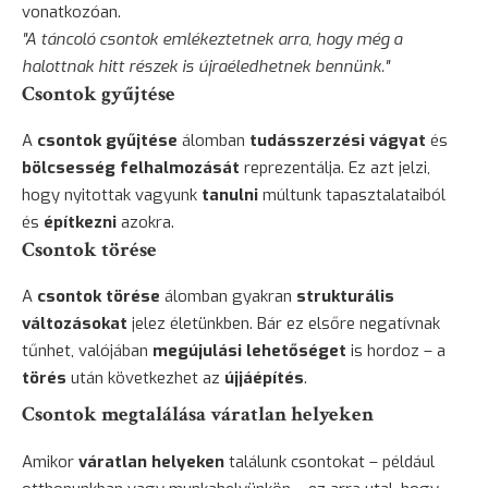
vonatkozóan.
"A táncoló csontok emlékeztetnek arra, hogy még a
halottnak hitt részek is újraéledhetnek bennünk."
Csontok gyűjtése
A
csontok gyűjtése
álomban
tudásszerzési vágyat
és
bölcsesség felhalmozását
reprezentálja. Ez azt jelzi,
hogy nyitottak vagyunk
tanulni
múltunk tapasztalataiból
és
építkezni
azokra.
Csontok törése
A
csontok törése
álomban gyakran
strukturális
változásokat
jelez életünkben. Bár ez elsőre negatívnak
tűnhet, valójában
megújulási lehetőséget
is hordoz – a
törés
után következhet az
újjáépítés
.
Csontok megtalálása váratlan helyeken
Amikor
váratlan helyeken
találunk csontokat – például