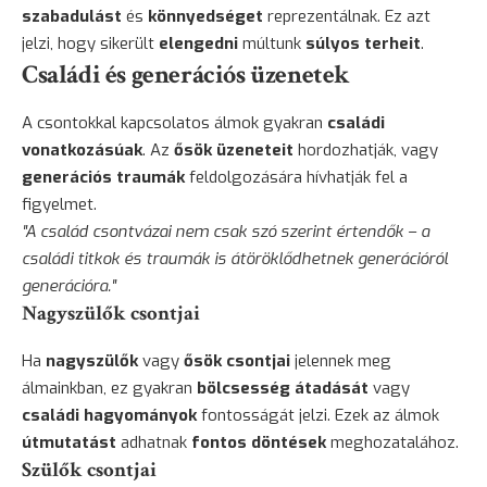
szabadulást
és
könnyedséget
reprezentálnak. Ez azt
jelzi, hogy sikerült
elengedni
múltunk
súlyos terheit
.
Családi és generációs üzenetek
A csontokkal kapcsolatos álmok gyakran
családi
vonatkozásúak
. Az
ősök üzeneteit
hordozhatják, vagy
generációs traumák
feldolgozására hívhatják fel a
figyelmet.
"A család csontvázai nem csak szó szerint értendők – a
családi titkok és traumák is átöröklődhetnek generációról
generációra."
Nagyszülők csontjai
Ha
nagyszülők
vagy
ősök csontjai
jelennek meg
álmainkban, ez gyakran
bölcsesség átadását
vagy
családi hagyományok
fontosságát jelzi. Ezek az álmok
útmutatást
adhatnak
fontos döntések
meghozatalához.
Szülők csontjai