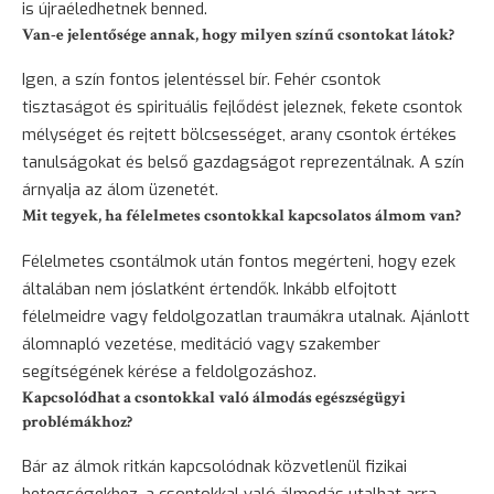
is újraéledhetnek benned.
Van-e jelentősége annak, hogy milyen színű csontokat látok?
Igen, a szín fontos jelentéssel bír. Fehér csontok
tisztaságot és spirituális fejlődést jeleznek, fekete csontok
mélységet és rejtett bölcsességet, arany csontok értékes
tanulságokat és belső gazdagságot reprezentálnak. A szín
árnyalja az álom üzenetét.
Mit tegyek, ha félelmetes csontokkal kapcsolatos álmom van?
Félelmetes csontálmok után fontos megérteni, hogy ezek
általában nem jóslatként értendők. Inkább elfojtott
félelmeidre vagy feldolgozatlan traumákra utalnak. Ajánlott
álomnapló vezetése, meditáció vagy szakember
segítségének kérése a feldolgozáshoz.
Kapcsolódhat a csontokkal való álmodás egészségügyi
problémákhoz?
Bár az álmok ritkán kapcsolódnak közvetlenül fizikai
betegségekhez, a csontokkal való álmodás utalhat arra,