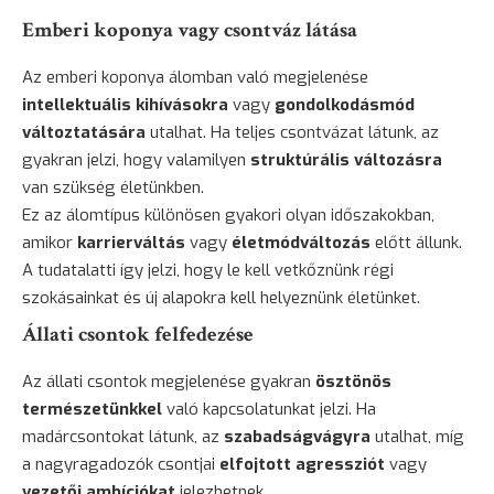
Emberi koponya vagy csontváz látása
Az emberi koponya álomban való megjelenése
intellektuális kihívásokra
vagy
gondolkodásmód
változtatására
utalhat. Ha teljes csontvázat látunk, az
gyakran jelzi, hogy valamilyen
struktúrális változásra
van szükség életünkben.
Ez az álomtípus különösen gyakori olyan időszakokban,
amikor
karrierváltás
vagy
életmódváltozás
előtt állunk.
A tudatalatti így jelzi, hogy le kell vetkőznünk régi
szokásainkat és új alapokra kell helyeznünk életünket.
Állati csontok felfedezése
Az állati csontok megjelenése gyakran
ösztönös
természetünkkel
való kapcsolatunkat jelzi. Ha
madárcsontokat látunk, az
szabadságvágyra
utalhat, míg
a nagyragadozók csontjai
elfojtott agressziót
vagy
vezetői ambíciókat
jelezhetnek.