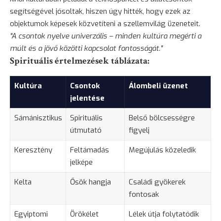
segítségével jósoltak, hiszen úgy hitték, hogy ezek az
objektumok képesek közvetíteni a szellemvilág üzeneteit.
"A csontok nyelve univerzális – minden kultúra megérti a
múlt és a jövő közötti kapcsolat fontosságát."
Spirituális értelmezések táblázata:
Kultúra
Csontok
Álombeli üzenet
jelentése
Sámánisztikus
Spirituális
Belső bölcsességre
útmutató
figyelj
Keresztény
Feltámadás
Megújulás közeledik
jelképe
Kelta
Ősök hangja
Családi gyökerek
fontosak
Egyiptomi
Örökélet
Lélek útja folytatódik