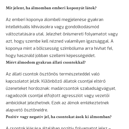
Mit jelent, ha álmomban emberi koponyát látok?
Az emberi koponya álombeli megjelenése gyakran
intellektuális kihívásokra vagy gondolkodásmód
változtatására utal. Jelezhet önismereti folyamatot vagy
azt, hogy szembe kell nézned valamilyen igazsággal. A
koponya mint a bölcsesség szimbóluma arra hívhat fel,
hogy használd jobban szellemi képességeidet.
Miért álmodom gyakran állati csontokkal?
Az állati csontok ösztönös természeteddel való
kapcsolatot jelzik. Különböző állatok csontjai eltérő
üzeneteket hordoznak: madárcsontok szabadságvágyat,
ragadozók csontjai elfojtott agressziót vagy vezetői
ambíciókat jelezhetnek. Ezek az álmok emlékeztetnek
alapvető ösztöneidre.
Pozitív vagy negatív jel, ha csontokat ások ki álmomban?
A csontok kiásása általában pozitív folyamatot jelez –