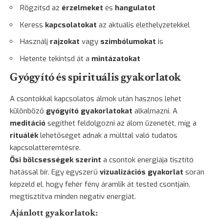
Rögzítsd az
érzelmeket
és
hangulatot
Keress
kapcsolatokat
az aktuális élethelyzetekkel
Használj
rajzokat
vagy
szimbólumokat
is
Hetente tekintsd át a
mintázatokat
Gyógyító és spirituális gyakorlatok
A csontokkal kapcsolatos álmok után hasznos lehet
különböző
gyógyító gyakorlatokat
alkalmazni. A
meditáció
segíthet feldolgozni az álom üzenetét, míg a
rituálék
lehetőséget adnak a múlttal való tudatos
kapcsolatteremtésre.
Ősi bölcsességek szerint
a csontok energiája tisztító
hatással bír. Egy egyszerű
vizualizációs gyakorlat
során
képzeld el, hogy fehér fény áramlik át tested csontjain,
megtisztítva minden negatív energiát.
Ajánlott gyakorlatok: