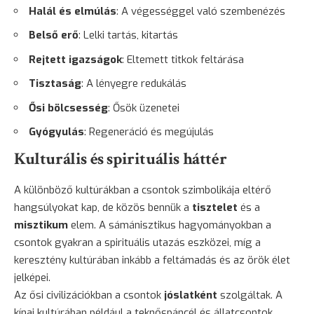
Halál és elmúlás
: A végességgel való szembenézés
Belső erő
: Lelki tartás, kitartás
Rejtett igazságok
: Eltemett titkok feltárása
Tisztaság
: A lényegre redukálás
Ősi bölcsesség
: Ősök üzenetei
Gyógyulás
: Regeneráció és megújulás
Kulturális és spirituális háttér
A különböző kultúrákban a csontok szimbolikája eltérő
hangsúlyokat kap, de közös bennük a
tisztelet
és a
misztikum
elem. A sámánisztikus hagyományokban a
csontok gyakran a spirituális utazás eszközei, míg a
keresztény kultúrában inkább a feltámadás és az örök élet
jelképei.
Az ősi civilizációkban a csontok
jóslatként
szolgáltak. A
kínai kultúrában például a teknőspáncél és állatcsontok