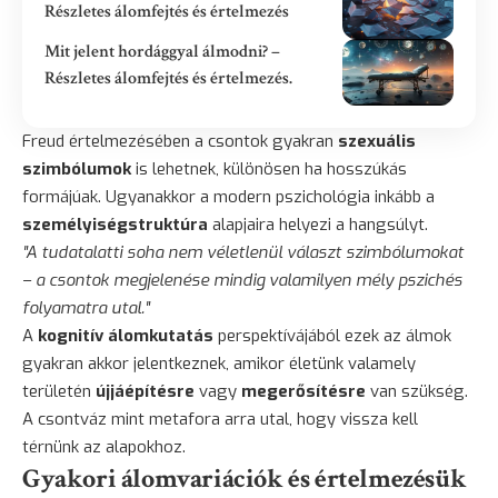
Részletes álomfejtés és értelmezés
Mit jelent hordággyal álmodni? –
Részletes álomfejtés és értelmezés.
Freud értelmezésében a csontok gyakran
szexuális
szimbólumok
is lehetnek, különösen ha hosszúkás
formájúak. Ugyanakkor a modern pszichológia inkább a
személyiségstruktúra
alapjaira helyezi a hangsúlyt.
"A tudatalatti soha nem véletlenül választ szimbólumokat
– a csontok megjelenése mindig valamilyen mély pszichés
folyamatra utal."
A
kognitív álomkutatás
perspektívájából ezek az álmok
gyakran akkor jelentkeznek, amikor életünk valamely
területén
újjáépítésre
vagy
megerősítésre
van szükség.
A csontváz mint metafora arra utal, hogy vissza kell
térnünk az alapokhoz.
Gyakori álomvariációk és értelmezésük