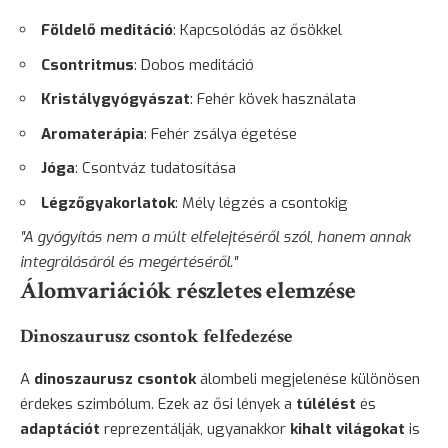
Földelő meditáció
: Kapcsolódás az ősökkel
Csontritmus
: Dobos meditáció
Kristálygyógyászat
: Fehér kövek használata
Aromaterápia
: Fehér zsálya égetése
Jóga
: Csontváz tudatosítása
Légzőgyakorlatok
: Mély légzés a csontokig
"A gyógyítás nem a múlt elfelejtéséről szól, hanem annak
integrálásáról és megértéséről."
Álomvariációk részletes elemzése
Dinoszaurusz csontok felfedezése
A
dinoszaurusz csontok
álombeli megjelenése különösen
érdekes szimbólum. Ezek az ősi lények a
túlélést
és
adaptációt
reprezentálják, ugyanakkor
kihalt világokat
is