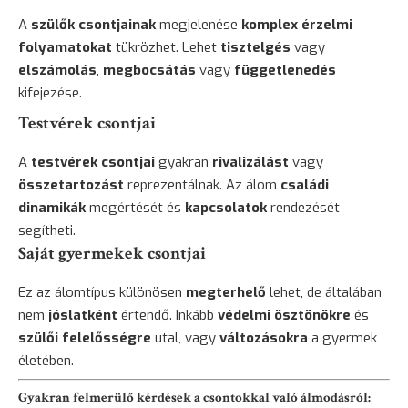
A
szülők csontjainak
megjelenése
komplex érzelmi
folyamatokat
tükrözhet. Lehet
tisztelgés
vagy
elszámolás
,
megbocsátás
vagy
függetlenedés
kifejezése.
Testvérek csontjai
A
testvérek csontjai
gyakran
rivalizálást
vagy
összetartozást
reprezentálnak. Az álom
családi
dinamikák
megértését és
kapcsolatok
rendezését
segítheti.
Saját gyermekek csontjai
Ez az álomtípus különösen
megterhelő
lehet, de általában
nem
jóslatként
értendő. Inkább
védelmi ösztönökre
és
szülői felelősségre
utal, vagy
változásokra
a gyermek
életében.
Gyakran felmerülő kérdések a csontokkal való álmodásról: