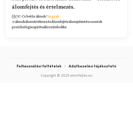
álomfejtés és értelmezés.
C-Cs betűs álmok
Tárgyak
álmok
álomértelmezés
Álomfejtés
álomjelentés
csontok
pszichológia
spirituális
szimbolika
Felhasználási feltételek
Adatkezelési tájékoztató
Copyright © 2025 alomfejtes.eu