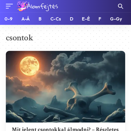
0-9
A-Á
B
C-Cs
D
E-É
F
G-Gy
csontok
Mit jelent csontokkal álmodni? – Részletes