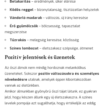
Betakarítás
– eredmények, siker elérése
Ködös reggel
– bizonytalanság, tisztázatlan helyzetek
Vándorló madarak
– változás, új irány keresése
Érő gyümölcsök
– bölcsesség, tapasztalat
megszerzése
Tűzrakás
– melegség keresése, közösség
Színes lombozat
– életszakasz szépsége, átmenet
Pozitív jelentések és üzenetek
Az őszi álmok nem mindig hordoznak melankólikus
üzeneteket. Sokszor
pozitív változásokra és személyes
növekedésre
utalnak, amelyek éppen kibontakozóban
vannak az életünkben.
Amikor álmunkban gyönyörű őszi tájat látunk, ez gyakran
jelzi, hogy készen állunk egy új életszakaszra. A színes
levelek pompája azt sugallhatja, hogy értékeljük az eddig