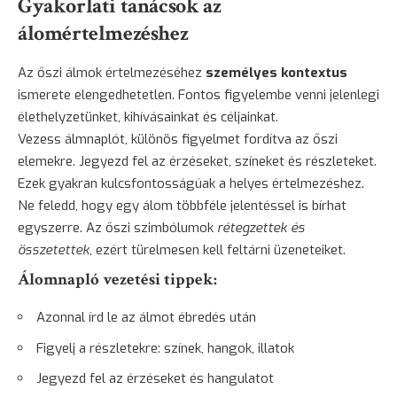
Gyakorlati tanácsok az
álomértelmezéshez
Az őszi álmok értelmezéséhez
személyes kontextus
ismerete elengedhetetlen. Fontos figyelembe venni jelenlegi
élethelyzetünket, kihívásainkat és céljainkat.
Vezess álmnaplót, különös figyelmet fordítva az őszi
elemekre. Jegyezd fel az érzéseket, színeket és részleteket.
Ezek gyakran kulcsfontosságúak a helyes értelmezéshez.
Ne feledd, hogy egy álom többféle jelentéssel is bírhat
egyszerre. Az őszi szimbólumok
rétegzettek és
összetettek
, ezért türelmesen kell feltárni üzeneteiket.
Álomnapló vezetési tippek:
Azonnal írd le az álmot ébredés után
Figyelj a részletekre: színek, hangok, illatok
Jegyezd fel az érzéseket és hangulatot