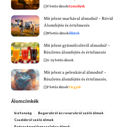
V betűs álmok
Személyek
Mit jelent marhával álmodni? – Rövid
Álomfejtés és értelmezés
M betűs álmok
Állatok
Mit jelent gyümölcsléről álmodni? –
Részletes álomfejtés és értelmezés
G-Gy betűs álmok
Mit jelent a pelenkával álmodni? –
Részletes álomfejtés és értelmezés.
P betűs álmok
Tárgyak
Álomcímkék
biztonság
Bogarakról és rovarokról szóló álmok
Csodákról szóló álmok
Egészséggel kapcsolatos álmok