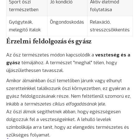
Sport őszi
Jó kondíció
Aktív életmód
természetben
folytatása
Gyógyteák,
Öngondoskodás
Relaxáció,
melegítő italok
stresszcsökkentés
Érzelmi feldolgozás és gyász
Az ősz természetes módon kapcsolódik a
veszteség és a
gyász
témájához. A természet "meghal" télen, hogy
újjászülethessen tavasszal.
Amikor álmainkban őszi temetőben járunk vagy elhunyt
szeretteinkkel találkozunk őszi környezetben, ez gyakran a
gyász feldolgozásának része. Nem feltétlenül szomorú ez,
inkább a
természetes ciklus elfogadásának
jele.
Az őszi álmok segíthetnek abban, hogy egészségesen
dolgozzuk fel a veszteségeinket. A lehulló levelek
szimbolikája arra tanít, hogy az elengedés természetes és
szükséges folyamat.