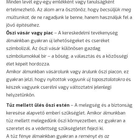
Minden levél egy-egy emlékként vagy tanulságként
értelmezhető. Az álom arra ösztönöz, hogy
becsüljük meg
múltunkat
, de ne ragadjunk le benne, hanem használjuk fel a
jövő építéséhez.
Őszi vásár vagy piac
– A kereskedelmi tevékenység
álmainkban gyakran új lehetőségeket és cseréket
szimbolizál. Az őszi vásár különösen gazdag
szimbólumokkal bír – a bőség, a választás és a közösségi
élet képeit hordozza.
Amikor álmunkban vásárolunk vagy árulunk őszi piacon, ez
gyakran jelzi, hogy
nyitottak vagyunk új tapasztalatokra
és
készek vagyunk cserélni vagy változtatni jelenlegi
helyzetünkön.
Tűz mellett ülés őszi estén
– A melegség és a biztonság
keresése alapvető emberi szükséglet. Amikor álmunkban
tűz mellett melegedünk őszi környezetben, ez gyakran a
szeretet és a védettség szükségletét fejezi ki.
A tűz fénye álmainkban gyakran a
reményt és az