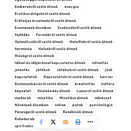
Emberekről szóló álmok
energia
Erotikus dolgokról szóló álmok
Erőteljes érzelmekről szóló álmok
Események álomban
Eszközökről szóló álmok
fejlődés
Formákról szóló álmok
Gyümölcsökről szóló álmok
Halottakról szóló álmok
harmónia
Helyekről szóló álmok
Hiúságról szóló álmok
Idővel és időjárással kapcsolatos álmok
intimitás
jelentés
játékok
Játékokról szóló álmok
jövő
kapcsolatok
Kapcsolatokról szóló álmok
karrier
Kommunikációról szóló álmok
kreativitás
kultúra
képzelet
Közlekedés álmok
Luxusról szóló álmok
madarak
misztika
Misztikus álmok
művészet
Növények álomban
online
patak
pszichológia
Pénzügyről szóló álmok
Rendkívüli álmok
Ruhadarabokról szóló álmok
spiritualitás
spirituális
spirituális jelentés