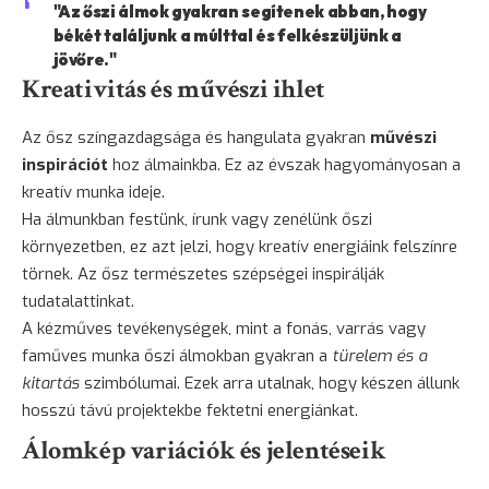
"Az őszi álmok gyakran segítenek abban, hogy
békét találjunk a múlttal és felkészüljünk a
jövőre."
Kreativitás és művészi ihlet
Az ősz színgazdagsága és hangulata gyakran
művészi
inspirációt
hoz álmainkba. Ez az évszak hagyományosan a
kreatív munka ideje.
Ha álmunkban festünk, írunk vagy zenélünk őszi
környezetben, ez azt jelzi, hogy kreatív energiáink felszínre
törnek. Az ősz természetes szépségei inspirálják
tudatalattinkat.
A kézműves tevékenységek, mint a fonás, varrás vagy
faműves munka őszi álmokban gyakran a
türelem és a
kitartás
szimbólumai. Ezek arra utalnak, hogy készen állunk
hosszú távú projektekbe fektetni energiánkat.
Álomkép variációk és jelentéseik