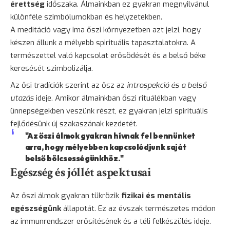
érettség
időszaka. Álmainkban ez gyakran megnyilvánul
különféle szimbólumokban és helyzetekben.
A meditáció vagy ima őszi környezetben azt jelzi, hogy
készen állunk a mélyebb spirituális tapasztalatokra. A
természettel való kapcsolat erősödését és a belső béke
keresését szimbolizálja.
Az ősi tradíciók szerint az ősz az
introspekció és a belső
utazás
ideje. Amikor álmainkban őszi rituálékban vagy
ünnepségekben veszünk részt, ez gyakran jelzi spirituális
fejlődésünk új szakaszának kezdetét.
"Az őszi álmok gyakran hívnak fel bennünket
arra, hogy mélyebben kapcsolódjunk saját
belső bölcsességünkhöz."
Egészség és jóllét aspektusai
Az őszi álmok gyakran tükrözik
fizikai és mentális
egészségünk
állapotát. Ez az évszak természetes módon
az immunrendszer erősítésének és a téli felkészülés ideje.