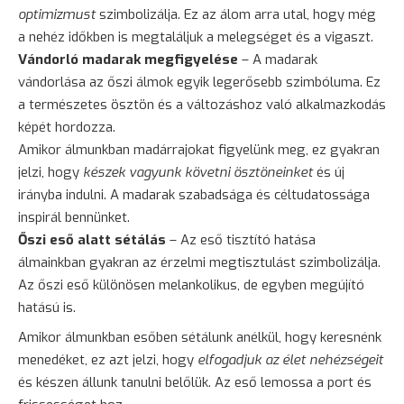
optimizmust
szimbolizálja. Ez az álom arra utal, hogy még
a nehéz időkben is megtaláljuk a melegséget és a vigaszt.
Vándorló madarak megfigyelése
– A madarak
vándorlása az őszi álmok egyik legerősebb szimbóluma. Ez
a természetes ösztön és a változáshoz való alkalmazkodás
képét hordozza.
Amikor álmunkban madárrajokat figyelünk meg, ez gyakran
jelzi, hogy
készek vagyunk követni ösztöneinket
és új
irányba indulni. A madarak szabadsága és céltudatossága
inspirál bennünket.
Őszi eső alatt sétálás
– Az eső tisztító hatása
álmainkban gyakran az érzelmi megtisztulást szimbolizálja.
Az őszi eső különösen melankolikus, de egyben megújító
hatású is.
Amikor álmunkban esőben sétálunk anélkül, hogy keresnénk
menedéket, ez azt jelzi, hogy
elfogadjuk az élet nehézségeit
és készen állunk tanulni belőlük. Az eső lemossa a port és