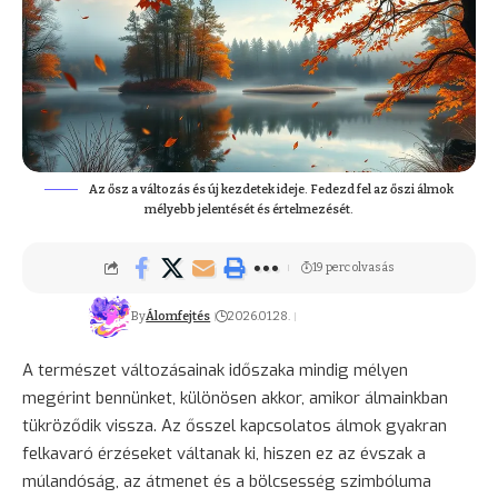
Az ősz a változás és új kezdetek ideje. Fedezd fel az őszi álmok
mélyebb jelentését és értelmezését.
19 perc olvasás
By
Álomfejtés
2026.01.28.
A természet változásainak időszaka mindig mélyen
megérint bennünket, különösen akkor, amikor álmainkban
tükröződik vissza. Az ősszel kapcsolatos álmok gyakran
felkavaró érzéseket váltanak ki, hiszen ez az évszak a
múlandóság, az átmenet és a bölcsesség szimbóluma