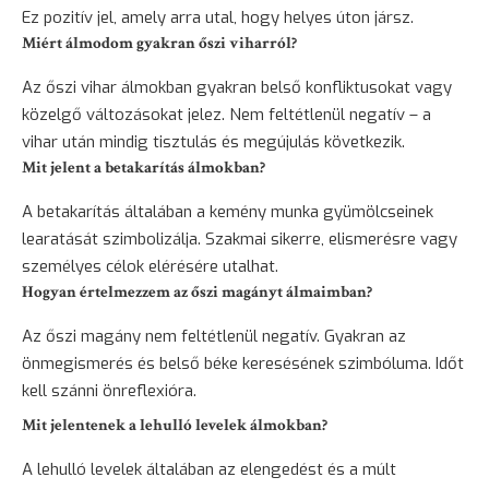
Ez pozitív jel, amely arra utal, hogy helyes úton jársz.
Miért álmodom gyakran őszi viharról?
Az őszi vihar álmokban gyakran belső konfliktusokat vagy
közelgő változásokat jelez. Nem feltétlenül negatív – a
vihar után mindig tisztulás és megújulás következik.
Mit jelent a betakarítás álmokban?
A betakarítás általában a kemény munka gyümölcseinek
learatását szimbolizálja. Szakmai sikerre, elismerésre vagy
személyes célok elérésére utalhat.
Hogyan értelmezzem az őszi magányt álmaimban?
Az őszi magány nem feltétlenül negatív. Gyakran az
önmegismerés és belső béke keresésének szimbóluma. Időt
kell szánni önreflexióra.
Mit jelentenek a lehulló levelek álmokban?
A lehulló levelek általában az elengedést és a múlt