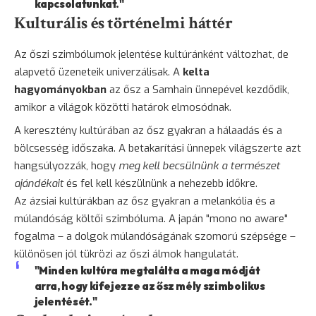
kapcsolatunkat."
Kulturális és történelmi háttér
Az őszi szimbólumok jelentése kultúránként változhat, de
alapvető üzeneteik univerzálisak. A
kelta
hagyományokban
az ősz a Samhain ünnepével kezdődik,
amikor a világok közötti határok elmosódnak.
A keresztény kultúrában az ősz gyakran a hálaadás és a
bölcsesség időszaka. A betakarítási ünnepek világszerte azt
hangsúlyozzák, hogy
meg kell becsülnünk a természet
ajándékait
és fel kell készülnünk a nehezebb időkre.
Az ázsiai kultúrákban az ősz gyakran a melankólia és a
múlandóság költői szimbóluma. A japán "mono no aware"
fogalma – a dolgok múlandóságának szomorú szépsége –
különösen jól tükrözi az őszi álmok hangulatát.
"Minden kultúra megtalálta a maga módját
arra, hogy kifejezze az ősz mély szimbolikus
jelentését."