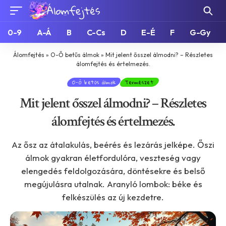
0-9
A-Á
B
C-Cs
D
E-É
F
G-Gy
Álomfejtés
»
O-Ő betűs álmok
»
Mit jelent ősszel álmodni? – Részletes
álomfejtés és értelmezés.
O-Ő betűs álmok
Természet
Mit jelent ősszel álmodni? – Részletes
álomfejtés és értelmezés.
Az ősz az átalakulás, beérés és lezárás jelképe. Őszi
álmok gyakran életfordulóra, veszteség vagy
elengedés feldolgozására, döntésekre és belső
megújulásra utalnak. Aranyló lombok: béke és
felkészülés az új kezdetre.