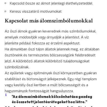
Kapcsold össze az álmot jelenlegi élethelyzeteddel
Keress visszatérő motívumokat
Kapcsolat más álomszimbólumokkal
Az őszi álmok gyakran keverednek más szimbólumokkal,
amelyek
módosítják vagy árnyalják
a jelentést. A víz
jelenléte például fokozza az érzelmi aspektust.
Ha álmunkban őszi tájon állatok jelennek meg, ez általában
ösztöneink és természetes bölcsességünk felébredését
jelzi. A különböző állatok különböző tulajdonságokat
szimbolizálnak.
Az épületek vagy építmények őszi környezetben gyakran
stabilitást és biztonságot jelképeznek. Egy régi templom
vagy kastély őszi kertben a múlt bölcsességét és a
hagyományok fontosságát hangsúlyozza.
"Az álomszimbólumok kölcsönhatása gazdag
és összetett jelentésrétegeket hoz létre."