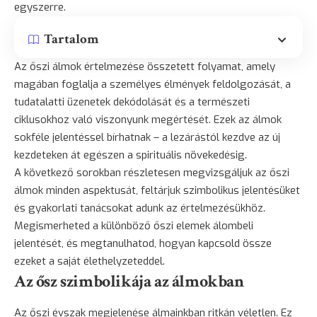
egyszerre.
Tartalom
Az őszi álmok értelmezése összetett folyamat, amely
magában foglalja a személyes élmények feldolgozását, a
tudatalatti üzenetek dekódolását és a természeti
ciklusokhoz való viszonyunk megértését. Ezek az álmok
sokféle jelentéssel bírhatnak – a lezárástól kezdve az új
kezdeteken át egészen a spirituális növekedésig.
A következő sorokban részletesen megvizsgáljuk az őszi
álmok minden aspektusát, feltárjuk szimbolikus jelentésüket
és gyakorlati tanácsokat adunk az értelmezésükhöz.
Megismerheted a különböző őszi elemek álombeli
jelentését, és megtanulhatod, hogyan kapcsold össze
ezeket a saját élethelyzeteddel.
Az ősz szimbolikája az álmokban
Az őszi évszak megjelenése álmainkban ritkán véletlen. Ez