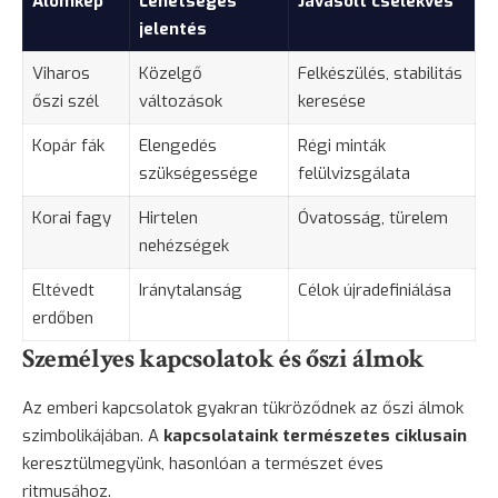
Álomkép
Lehetséges
Javasolt cselekvés
jelentés
Viharos
Közelgő
Felkészülés, stabilitás
őszi szél
változások
keresése
Kopár fák
Elengedés
Régi minták
szükségessége
felülvizsgálata
Korai fagy
Hirtelen
Óvatosság, türelem
nehézségek
Eltévedt
Iránytalanság
Célok újradefiniálása
erdőben
Személyes kapcsolatok és őszi álmok
Az emberi kapcsolatok gyakran tükröződnek az őszi álmok
szimbolikájában. A
kapcsolataink természetes ciklusain
keresztülmegyünk, hasonlóan a természet éves
ritmusához.