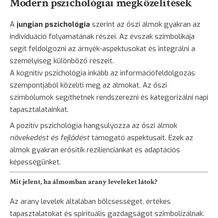
Modern pszichológiai megközelítések
A
jungian pszichológia
szerint az őszi álmok gyakran az
individuáció folyamatának részei. Az évszak szimbolikája
segít feldolgozni az árnyék-aspektusokat és integrálni a
személyiség különböző részeit.
A kognitív pszichológia inkább az információfeldolgozás
szempontjából közelíti meg az álmokat. Az őszi
szimbólumok segíthetnek rendszerezni és kategorizálni napi
tapasztalatainkat.
A pozitív pszichológia hangsúlyozza az őszi álmok
növekedést és fejlődést
támogató aspektusait. Ezek az
álmok gyakran erősítik rezilienciánkat és adaptációs
képességünket.
Mit jelent, ha álmomban arany leveleket látok?
Az arany levelek általában bölcsességet, értékes
tapasztalatokat és spirituális gazdagságot szimbolizálnak.