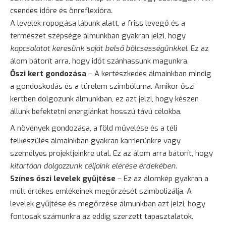
csendes időre és önreflexióra.
A levelek ropogása lábunk alatt, a friss levegő és a
természet szépsége álmunkban gyakran jelzi, hogy
kapcsolatot keresünk saját belső bölcsességünkkel
. Ez az
álom bátorít arra, hogy időt szánhassunk magunkra.
Őszi kert gondozása
– A kertészkedés álmainkban mindig
a gondoskodás és a türelem szimbóluma. Amikor őszi
kertben dolgozunk álmunkban, ez azt jelzi, hogy készen
állunk befektetni energiánkat hosszú távú célokba.
A növények gondozása, a föld művelése és a téli
felkészülés álmainkban gyakran karrierünkre vagy
személyes projektjeinkre utal. Ez az álom arra bátorít, hogy
kitartóan dolgozzunk céljaink elérése érdekében
.
Színes őszi levelek gyűjtése
– Ez az álomkép gyakran a
múlt értékes emlékeinek megőrzését szimbolizálja. A
levelek gyűjtése és megőrzése álmunkban azt jelzi, hogy
fontosak számunkra az eddig szerzett tapasztalatok.