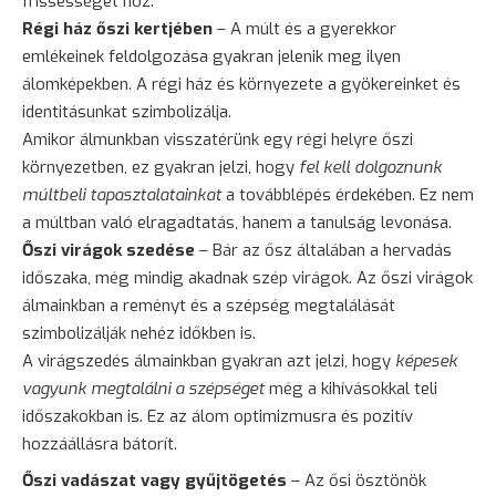
frissességet hoz.
Régi ház őszi kertjében
– A múlt és a gyerekkor
emlékeinek feldolgozása gyakran jelenik meg ilyen
álomképekben. A régi ház és környezete a gyökereinket és
identitásunkat szimbolizálja.
Amikor álmunkban visszatérünk egy régi helyre őszi
környezetben, ez gyakran jelzi, hogy
fel kell dolgoznunk
múltbeli tapasztalatainkat
a továbblépés érdekében. Ez nem
a múltban való elragadtatás, hanem a tanulság levonása.
Őszi virágok szedése
– Bár az ősz általában a hervadás
időszaka, még mindig akadnak szép virágok. Az őszi virágok
álmainkban a reményt és a szépség megtalálását
szimbolizálják nehéz időkben is.
A virágszedés álmainkban gyakran azt jelzi, hogy
képesek
vagyunk megtalálni a szépséget
még a kihívásokkal teli
időszakokban is. Ez az álom optimizmusra és pozitív
hozzáállásra bátorít.
Őszi vadászat vagy gyűjtögetés
– Az ősi ösztönök