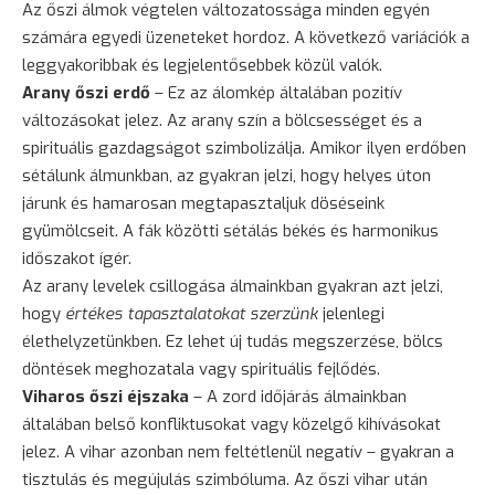
Az őszi álmok végtelen változatossága minden egyén
számára egyedi üzeneteket hordoz. A következő variációk a
leggyakoribbak és legjelentősebbek közül valók.
Arany őszi erdő
– Ez az álomkép általában pozitív
változásokat jelez. Az arany szín a bölcsességet és a
spirituális gazdagságot szimbolizálja. Amikor ilyen erdőben
sétálunk álmunkban, az gyakran jelzi, hogy helyes úton
járunk és hamarosan megtapasztaljuk döséseink
gyümölcseit. A fák közötti sétálás békés és harmonikus
időszakot ígér.
Az arany levelek csillogása álmainkban gyakran azt jelzi,
hogy
értékes tapasztalatokat szerzünk
jelenlegi
élethelyzetünkben. Ez lehet új tudás megszerzése, bölcs
döntések meghozatala vagy spirituális fejlődés.
Viharos őszi éjszaka
– A zord időjárás álmainkban
általában belső konfliktusokat vagy közelgő kihívásokat
jelez. A vihar azonban nem feltétlenül negatív – gyakran a
tisztulás és megújulás szimbóluma. Az őszi vihar után