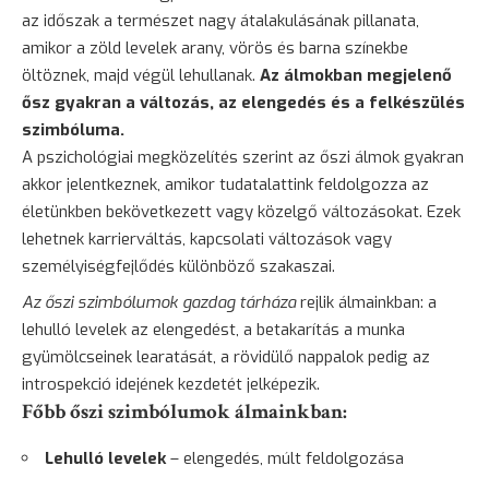
az időszak a természet nagy átalakulásának pillanata,
amikor a zöld levelek arany, vörös és barna színekbe
öltöznek, majd végül lehullanak.
Az álmokban megjelenő
ősz gyakran a változás, az elengedés és a felkészülés
szimbóluma.
A pszichológiai megközelítés szerint az őszi álmok gyakran
akkor jelentkeznek, amikor tudatalattink feldolgozza az
életünkben bekövetkezett vagy közelgő változásokat. Ezek
lehetnek karrierváltás, kapcsolati változások vagy
személyiségfejlődés különböző szakaszai.
Az őszi szimbólumok gazdag tárháza
rejlik álmainkban: a
lehulló levelek az elengedést, a betakarítás a munka
gyümölcseinek learatását, a rövidülő nappalok pedig az
introspekció idejének kezdetét jelképezik.
Főbb őszi szimbólumok álmainkban:
Lehulló levelek
– elengedés, múlt feldolgozása