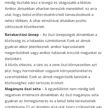
mindig tisztább lesz a levegő és világosabb a kilátás.
Amikor álmunkban viharban keresünk menedéket, ez arra
utal, hogy
belső erőforrásainkra
kell támaszkodnunk a
nehéz időkben. A vihar elmúltával általában pozitív
változások következnek.
Betakarítási ünnep
– Az őszi ünnepségek álmainkban a
közösség és a hálaadás szimbólumai. Ezek az álmok
gyakran akkor jelentkeznek, amikor kapcsolataink
megerősödnek vagy amikor hálásnak érezzük magunkat az
életünkért.
A közös étkezés, a tánc és a zene őszi környezetben azt
jelzi, hogy
harmóniában vagyunk környezetünkkel
és
szeretteinkkel. Ezek az álmok megerősítik bennünk a
közösséghez való tartozás érzését.
Magányos őszi séta
– A egyedüllétet nem mindig kell
negatívan értelmezni álmainkban. Az őszi magányos séta
gyakran az önmegismerés és a belső béke keresésének
szimbóluma. Ez az álomkép arra utal, hogy szükségünk van