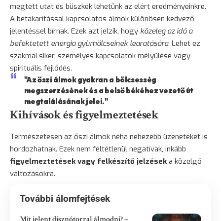
megtett utat és büszkék lehetünk az elért eredményeinkre.
A betakarítással kapcsolatos álmok különösen kedvező
jelentéssel bírnak. Ezek azt jelzik, hogy
közeleg az idő a
befektetett energia gyümölcseinek learatására
. Lehet ez
szakmai siker, személyes kapcsolatok mélyülése vagy
spirituális fejlődés.
"Az őszi álmok gyakran a bölcsesség
megszerzésének és a belső békéhez vezető út
megtalálásának jelei."
Kihívások és figyelmeztetések
Természetesen az őszi álmok néha nehezebb üzeneteket is
hordozhatnak. Ezek nem feltétlenül negatívak, inkább
figyelmeztetések vagy felkészítő jelzések
a közelgő
változásokra.
További álomfejtések
Mit jelent disznótorral álmodni? –