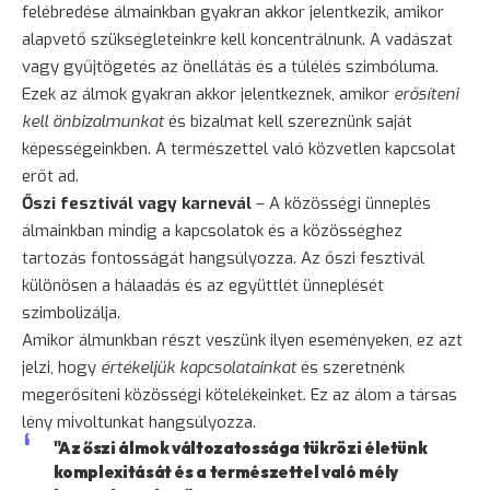
felébredése álmainkban gyakran akkor jelentkezik, amikor
alapvető szükségleteinkre kell koncentrálnunk. A vadászat
vagy gyűjtögetés az önellátás és a túlélés szimbóluma.
Ezek az álmok gyakran akkor jelentkeznek, amikor
erősíteni
kell önbizalmunkat
és bizalmat kell szereznünk saját
képességeinkben. A természettel való közvetlen kapcsolat
erőt ad.
Őszi fesztivál vagy karnevál
– A közösségi ünneplés
álmainkban mindig a kapcsolatok és a közösséghez
tartozás fontosságát hangsúlyozza. Az őszi fesztivál
különösen a hálaadás és az együttlét ünneplését
szimbolizálja.
Amikor álmunkban részt veszünk ilyen eseményeken, ez azt
jelzi, hogy
értékeljük kapcsolatainkat
és szeretnénk
megerősíteni közösségi kötelékeinket. Ez az álom a társas
lény mivoltunkat hangsúlyozza.
"Az őszi álmok változatossága tükrözi életünk
komplexitását és a természettel való mély