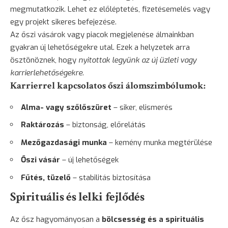
megmutatkozik. Lehet ez előléptetés, fizetésemelés vagy
egy projekt sikeres befejezése.
Az őszi vásárok vagy piacok megjelenése álmainkban
gyakran új lehetőségekre utal. Ezek a helyzetek arra
ösztönöznek, hogy
nyitottak legyünk az új üzleti vagy
karrierlehetőségekre
.
Karrierrel kapcsolatos őszi álomszimbólumok:
Alma- vagy szőlőszüret
– siker, elismerés
Raktározás
– biztonság, előrelátás
Mezőgazdasági munka
– kemény munka megtérülése
Őszi vásár
– új lehetőségek
Fűtés, tüzelő
– stabilitás biztosítása
Spirituális és lelki fejlődés
Az ősz hagyományosan a
bölcsesség és a spirituális