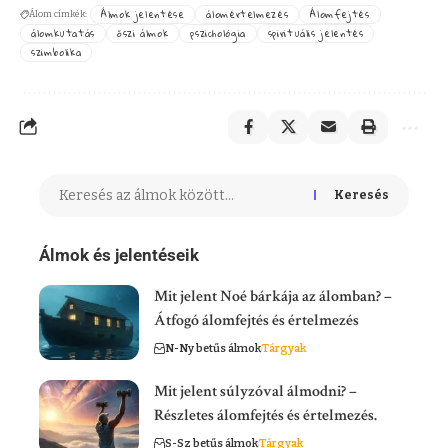
Álmok jelentése
álomértelmezés
Álomfejtés
Álom címkék:
álomkutatás
őszi álmok
pszichológia
spirituális jelentés
szimbolika
Keresés
Álmok és jelentéseik
Mit jelent Noé bárkája az álomban? –
Átfogó álomfejtés és értelmezés
N-Ny betűs álmok
Tárgyak
Mit jelent súlyzóval álmodni? –
Részletes álomfejtés és értelmezés.
S-Sz betűs álmok
Tárgyak