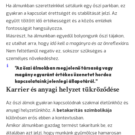
Ha álmunkban szeretteinkkel sétálunk egy őszi parkban, ez
gyakran a kapcsolat érettségét és stabilitását jelzi. Az
együtt töltött idő értékességét és a közös emlékek
fontosságát hangsúlyozza.
Másrészt, ha álmunkban egyedül bolyongunk őszi tájakon,
ez utalhat arra, hogy
idő kell a magányra és az önreflexióra
.
Nem feltétlenül negatív ez, sokszor szükséges a
személyes növekedéshez.
"Az őszi álmokban megjelenő társaság vagy
magány egyaránt értékes üzenetet hordoz
kapcsolataink jelenlegi állapotáról."
Karrier és anyagi helyzet tükröződése
Az őszi álmok gyakran kapcsolódnak szakmai életünkhöz és
anyagi helyzetünkhöz. A
betakarítás szimbolikája
különösen erős ebben a kontextusban.
Amikor álmunkban gazdag termést takarítunk be, ez
általában azt jelzi, hogy munkánk gyümölcse hamarosan