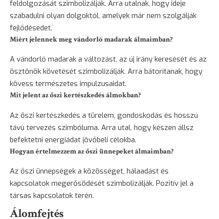
feldolgozását szimbolizálják. Arra utalnak, hogy ideje
szabadulni olyan dolgoktól, amelyek már nem szolgálják
fejlődésedet.
Miért jelennek meg vándorló madarak álmaimban?
A vándorló madarak a változást, az új irány keresését és az
ösztönök követését szimbolizálják. Arra bátorítanak, hogy
kövess természetes impulzusaidat.
Mit jelent az őszi kertészkedés álmokban?
Az őszi kertészkedés a türelem, gondoskodás és hosszú
távú tervezés szimbóluma. Arra utal, hogy készen állsz
befektetni energiádat jövőbeli célokba.
Hogyan értelmezzem az őszi ünnepeket álmaimban?
Az őszi ünnepségek a közösséget, hálaadást és
kapcsolatok megerősödését szimbolizálják. Pozitív jel a
társas kapcsolatok terén.
Álomfejtés