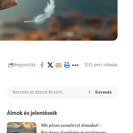
Megosztás
21 perc olvasás
Keresés
Álmok és jelentéseik
Mit jelent zsemlével álmodni? –
Részletes álomfejtés és értelmezés.