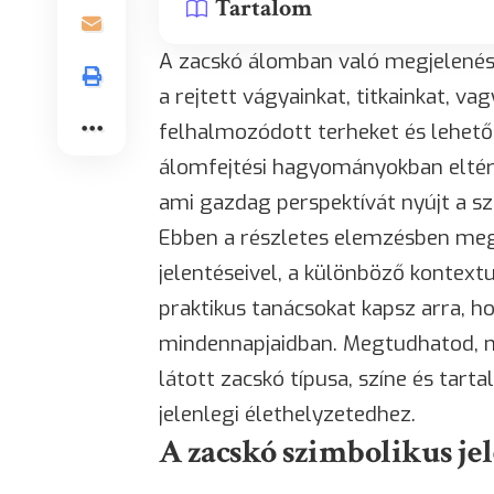
Tartalom
A zacskó álomban való megjelenése 
a rejtett vágyainkat, titkainkat, v
felhalmozódott terheket és lehető
álomfejtési hagyományokban eltér
ami gazdag perspektívát nyújt a s
Ebben a részletes elemzésben meg
jelentéseivel, a különböző kontext
praktikus tanácsokat kapsz arra, 
mindennapjaidban. Megtudhatod, 
látott zacskó típusa, színe és tar
jelenlegi élethelyzetedhez.
A zacskó szimbolikus jel