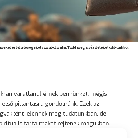
lmeket és lehetőségeket szimbolizálja. Tudd meg a részleteket cikkünkből.
kran váratlanul érnek bennünket, mégis
első pillantásra gondolnánk. Ezek az
gyakként jelennek meg tudatunkban, de
spirituális tartalmakat rejtenek magukban.