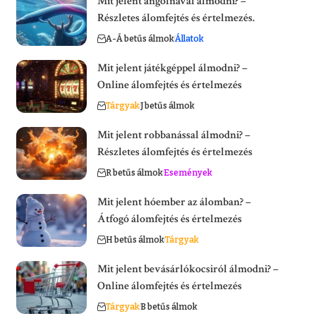
Mit jelent angolnával álmodni? –
Részletes álomfejtés és értelmezés.
A-Á betűs álmok
Állatok
Mit jelent játékgéppel álmodni? –
Online álomfejtés és értelmezés
Tárgyak
J betűs álmok
Mit jelent robbanással álmodni? –
Részletes álomfejtés és értelmezés
R betűs álmok
Események
Mit jelent hóember az álomban? –
Átfogó álomfejtés és értelmezés
H betűs álmok
Tárgyak
Mit jelent bevásárlókocsiról álmodni? –
Online álomfejtés és értelmezés
Tárgyak
B betűs álmok