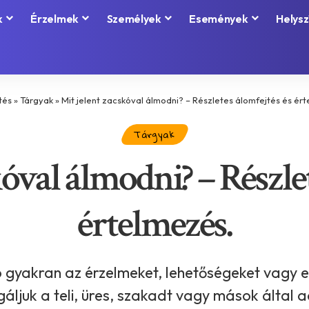
k
Érzelmek
Személyek
Események
Helysz
tés
»
Tárgyak
»
Mit jelent zacskóval álmodni? – Részletes álomfejtés és ér
Tárgyak
óval álmodni? – Részle
értelmezés.
 gyakran az érzelmeket, lehetőségeket vagy el
ljuk a teli, üres, szakadt vagy mások által a