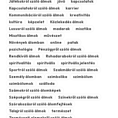
Játékokról szóló álmok
jövő
kapcsolatok
Kapcsolatokról szóló álmok
karrier
Kommunikációról szóló álmok
kreativitás
kultúra
képzelet
Közlekedés álmok
Luxusról szóló álmok
madarak
misztika
Misztikus álmok
művészet
Növények álomban
online
patak
pszichológia
Pénzügyről szóló álmok
Rendkívüli álmok
Ruhadarabokról szóló álmok
spiritualitás
spirituális
spirituális jelentés
Sportról szóló álmok
Szakmákról szóló álmok
Személy álomban
szimbolika
szimbólum
szimbólumok
szálloda
Számokról szóló álomképek
Szépségről szóló álmok
Színekről szóló álmok
Szórakozásról szóló álomfejtések
Talajról szóló álmok
természet
Természeti elemekről szóló álmok