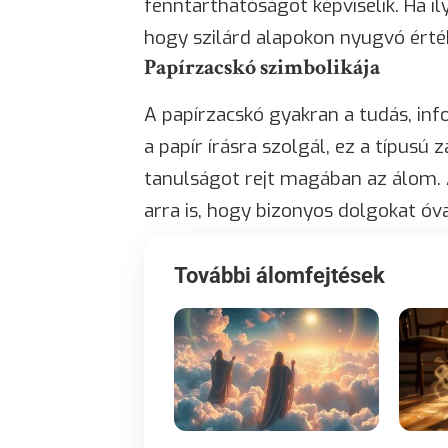
fenntarthatóságot képviselik. Ha il
hogy szilárd alapokon nyugvó érték
Papírzacskó szimbolikája
A papírzacskó gyakran a tudás, i
a papír írásra szolgál, ez a típusú
tanulságot rejt magában az álom.
arra is, hogy bizonyos dolgokat óv
További álomfejtések