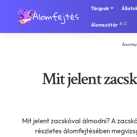
Tárgyak
Állato
A-Z
Álomszótár
Álomfej
Mit jelent zacsk
Mit jelent zacskóval álmodni? A zacskó
részletes álomfejtésében megvizsgá