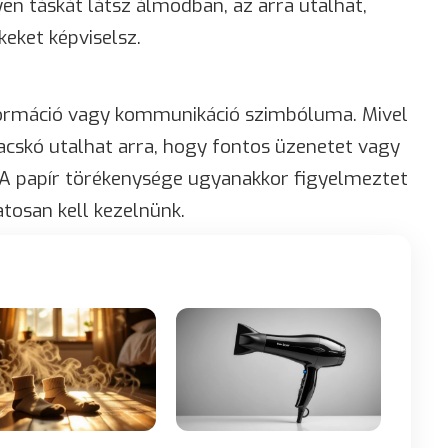
yen táskát látsz álmodban, az arra utalhat,
eket képviselsz.
nformáció vagy kommunikáció szimbóluma. Mivel
 zacskó utalhat arra, hogy fontos üzenetet vagy
 A papír törékenysége ugyanakkor figyelmeztet
atosan kell kezelnünk.