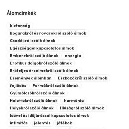
Álomcímkék
biztonság
Bogarakról és rovarokról szóló álmok
Csodákról szóló álmok
Egészséggel kapcsolatos álmok
Emberekről szóló álmok
energia
Erotikus dolgokról szóló álmok
Erőteljes érzelmekről szóló álmok
Események álomban
Eszközökről szóló álmok
fejlődés
Formákról szóló álmok
Gyümölcsökről szóló álmok
Halottakról szóló álmok
harmónia
Helyekről szóló álmok
Hiúságról szóló álmok
Idővel és időjárással kapcsolatos álmok
intimitás
jelentés
játékok