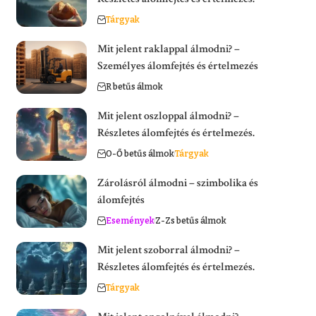
Tárgyak
Mit jelent raklappal álmodni? –
Személyes álomfejtés és értelmezés
R betűs álmok
Mit jelent oszloppal álmodni? –
Részletes álomfejtés és értelmezés.
O-Ő betűs álmok
Tárgyak
Zárolásról álmodni – szimbolika és
álomfejtés
Események
Z-Zs betűs álmok
Mit jelent szoborral álmodni? –
Részletes álomfejtés és értelmezés.
Tárgyak