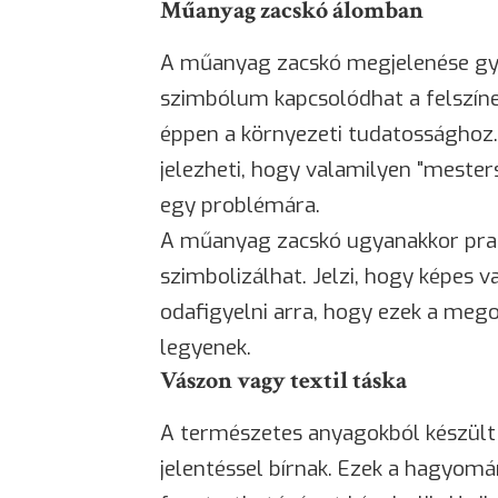
Műanyag zacskó álomban
A műanyag zacskó megjelenése gyak
szimbólum kapcsolódhat a felszín
éppen a környezeti tudatossághoz
jelezheti, hogy valamilyen "meste
egy problémára.
A műanyag zacskó ugyanakkor prak
szimbolizálhat. Jelzi, hogy képes 
odafigyelni arra, hogy ezek a meg
legyenek.
Vászon vagy textil táska
A természetes anyagokból készült 
jelentéssel bírnak. Ezek a hagyomá