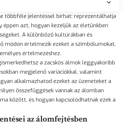
többféle jelentéssel bírhat: reprezentálhatja
agy éppen azt, hogyan kezeljük az életünkben
ségeket. A különböző kultúrákban és
ő módon értelmezik ezeket a szimbólumokat,
zemélyes értelmezéshez.
ismerkedhetsz a zacskós álmok leggyakoribb
usokban megjelenő variációkkal, valamint
hogyan alkalmazhatod ezeket az üzeneteket a
milyen összefüggések vannak az álomban
talma között, és hogyan kapcsolódhatnak ezek a
entései az álomfejtésben