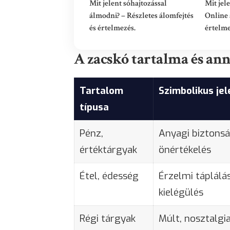
Mit jelent sóhajtozással
Mit jel
álmodni? – Részletes álomfejtés
Online 
és értelmezés.
értelm
A zacskó tartalma és ann
Tartalom
Szimbolikus jel
típusa
Pénz,
Anyagi biztonsá
értéktárgyak
önértékelés
Étel, édesség
Érzelmi táplálás
kielégülés
Régi tárgyak
Múlt, nosztalgi