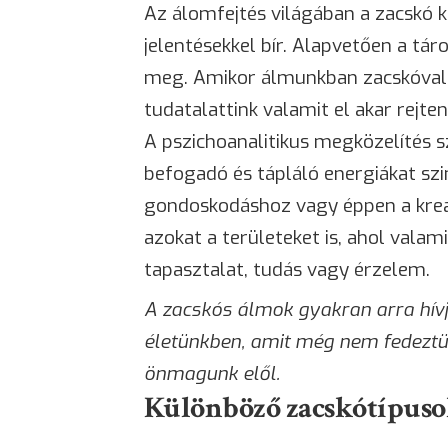
Az álomfejtés világában a zacskó
jelentésekkel bír. Alapvetően a tár
meg. Amikor álmunkban zacskóval t
tudatalattink valamit el akar rejt
A pszichoanalitikus megközelítés sz
befogadó és tápláló energiákat szi
gondoskodáshoz vagy éppen a kreat
azokat a területeket is, ahol valam
tapasztalat, tudás vagy érzelem.
A zacskós álmok gyakran arra hívj
életünkben, amit még nem fedeztün
önmagunk elől.
Különböző zacskótípusok