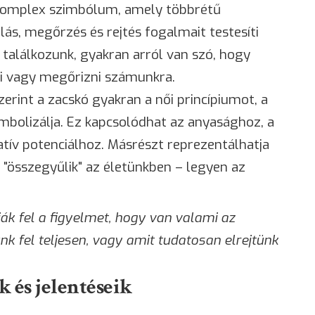
 komplex szimbólum, amely többrétű
olás, megőrzés és rejtés fogalmait testesíti
alálkozunk, gyakran arról van szó, hogy
eni vagy megőrizni számunkra.
erint a zacskó gyakran a női princípiumot, a
mbolizálja. Ez kapcsolódhat az anyasághoz, a
ív potenciálhoz. Másrészt reprezentálhatja
i "összegyűlik" az életünkben – legyen az
ák fel a figyelmet, hogy van valami az
k fel teljesen, vagy amit tudatosan elrejtünk
 és jelentéseik