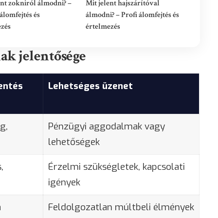
ent zokniról álmodni? –
Mit jelent hajszárítóval
álomfejtés és
álmodni? – Profi álomfejtés és
ezés
értelmezés
ak jelentősége
entés
Lehetséges üzenet
g,
Pénzügyi aggodalmak vagy
lehetőségek
,
Érzelmi szükségletek, kapcsolati
igények
a
Feldolgozatlan múltbeli élmények