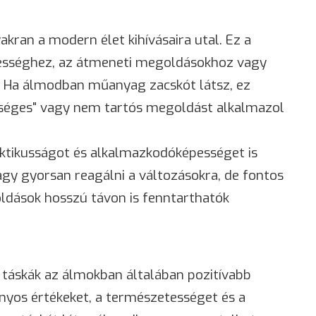
ran a modern élet kihívásaira utal. Ez a
ességhez, az átmeneti megoldásokhoz vagy
. Ha álmodban műanyag zacskót látsz, ez
rséges" vagy nem tartós megoldást alkalmazol
tikusságot és alkalmazkodóképességet is
vagy gyorsan reagálni a változásokra, de fontos
oldások hosszú távon is fenntarthatók
táskák az álmokban általában pozitívabb
nyos értékeket, a természetességet és a