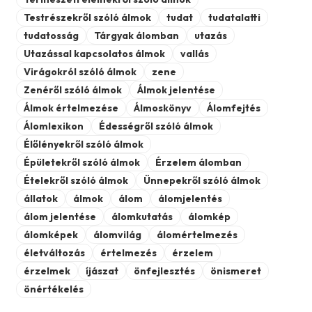
Testrészekről szóló álmok
tudat
tudatalatti
tudatosság
Tárgyak álomban
utazás
Utazással kapcsolatos álmok
vallás
Virágokról szóló álmok
zene
Zenéről szóló álmok
Álmok jelentése
Álmok értelmezése
Álmoskönyv
Álomfejtés
Álomlexikon
Édességről szóló álmok
Élőlényekről szóló álmok
Épületekről szóló álmok
Érzelem álomban
Ételekről szóló álmok
Ünnepekről szóló álmok
állatok
álmok
álom
álomjelentés
álom jelentése
álomkutatás
álomkép
álomképek
álomvilág
álomértelmezés
életváltozás
értelmezés
érzelem
érzelmek
íjászat
önfejlesztés
önismeret
önértékelés