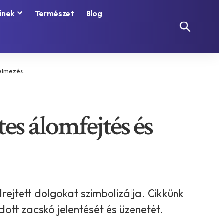
ínek
Természet
Blog
telmezés.
tes álomfejtés és
rejtett dolgokat szimbolizálja. Cikkünk
dott zacskó jelentését és üzenetét.