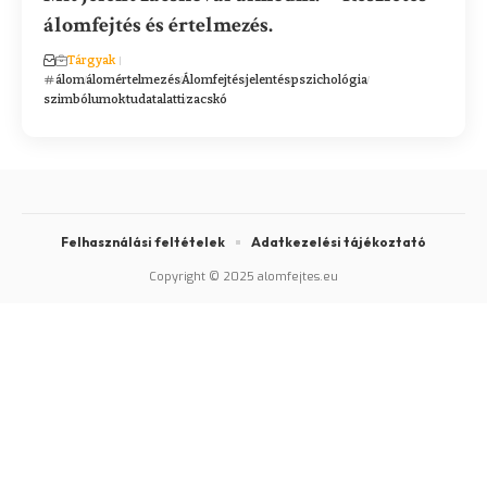
álomfejtés és értelmezés.
Tárgyak
álom
álomértelmezés
Álomfejtés
jelentés
pszichológia
szimbólumok
tudatalatti
zacskó
Felhasználási feltételek
Adatkezelési tájékoztató
Copyright © 2025 alomfejtes.eu