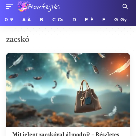
0-9
A-Á
B
C-Cs
D
E-É
F
G-Gy
zacskó
Mit jelent zacskóval álmodni? – Részletes