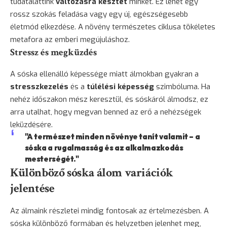
tudatalattink
változásra késztet
minket. Ez lehet egy
rossz szokás feladása vagy egy új, egészségesebb
életmód elkezdése. A növény természetes ciklusa tökéletes
metafora az emberi megújuláshoz.
Stressz és megküzdés
A sóska ellenálló képessége miatt álmokban gyakran a
stresszkezelés
és a
túlélési képesség
szimbóluma. Ha
nehéz időszakon mész keresztül, és sóskáról álmodsz, ez
arra utalhat, hogy megvan benned az erő a nehézségek
leküzdésére.
"A természet minden növénye tanít valamit – a
sóska a rugalmasság és az alkalmazkodás
mesterségét."
Különböző sóska álom variációk
jelentése
Az álmaink részletei mindig fontosak az értelmezésben. A
sóska különböző formában és helyzetben jelenhet meg,