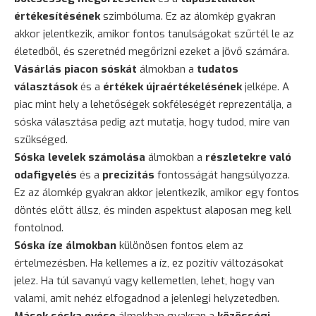
értékesítésének
szimbóluma. Ez az álomkép gyakran
akkor jelentkezik, amikor fontos tanulságokat szűrtél le az
életedből, és szeretnéd megőrizni ezeket a jövő számára.
Vásárlás piacon sóskát
álmokban a
tudatos
választások
és a
értékek újraértékelésének
jelképe. A
piac mint hely a lehetőségek sokféleségét reprezentálja, a
sóska választása pedig azt mutatja, hogy tudod, mire van
szükséged.
Sóska levelek számolása
álmokban a
részletekre való
odafigyelés
és a
precizitás
fontosságát hangsúlyozza.
Ez az álomkép gyakran akkor jelentkezik, amikor egy fontos
döntés előtt állsz, és minden aspektust alaposan meg kell
fontolnod.
Sóska íze álmokban
különösen fontos elem az
értelmezésben. Ha kellemes a íz, ez pozitív változásokat
jelez. Ha túl savanyú vagy kellemetlen, lehet, hogy van
valami, amit nehéz elfogadnod a jelenlegi helyzetedben.