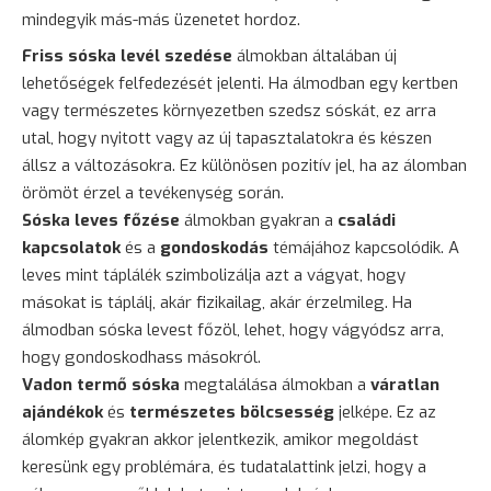
mindegyik más-más üzenetet hordoz.
Friss sóska levél szedése
álmokban általában új
lehetőségek felfedezését jelenti. Ha álmodban egy kertben
vagy természetes környezetben szedsz sóskát, ez arra
utal, hogy nyitott vagy az új tapasztalatokra és készen
állsz a változásokra. Ez különösen pozitív jel, ha az álomban
örömöt érzel a tevékenység során.
Sóska leves főzése
álmokban gyakran a
családi
kapcsolatok
és a
gondoskodás
témájához kapcsolódik. A
leves mint táplálék szimbolizálja azt a vágyat, hogy
másokat is táplálj, akár fizikailag, akár érzelmileg. Ha
álmodban sóska levest főzöl, lehet, hogy vágyódsz arra,
hogy gondoskodhass másokról.
Vadon termő sóska
megtalálása álmokban a
váratlan
ajándékok
és
természetes bölcsesség
jelképe. Ez az
álomkép gyakran akkor jelentkezik, amikor megoldást
keresünk egy problémára, és tudatalattink jelzi, hogy a