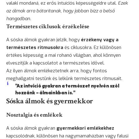
valaki mondaná, ez erős intuíciós képességeidre utal.
Ezek
az álmok arra bátorítanak, hogy jobban bízz a belső
hangodban.
Természetes ciklusok érzékelése
A sóska álmok gyakran jelzik, hogy
érzékeny vagy a
természetes ritmusokra
és ciklusokra. Ez különösen
értékes képesség a mai rohanó világban, ahol könnyen
elveszítjük a kapcsolatot a természetes idővel.
Az ilyen álmok emlékeztetnek arra, hogy fontos
meghallgatni testünk és lelkünk természetes ritmusait.
"Az intuíció gyakran a természet nyelvén szól
hozzánk – álmainkban is."
Sóska álmok és gyermekkor
Nosztalgia és emlékek
A sóska álmok gyakran
gyermekkori emlékekhez
kapcsolódnak, különösen ha nagymamaházban vagy falusi