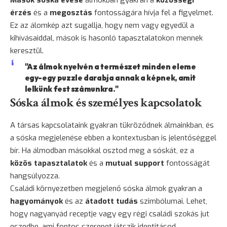
Mások sóska evése
álmokban gyakran a
közösségi
érzés
és a
megosztás
fontosságára hívja fel a figyelmet.
Ez az álomkép azt sugallja, hogy nem vagy egyedül a
kihívásaiddal, mások is hasonló tapasztalatokon mennek
keresztül.
"Az álmok nyelvén a természet minden eleme
egy-egy puzzle darabja annak a képnek, amit
lelkünk fest számunkra."
Sóska álmok és személyes kapcsolatok
A társas kapcsolataink gyakran tükröződnek álmainkban, és
a sóska megjelenése ebben a kontextusban is jelentőséggel
bír. Ha álmodban másokkal osztod meg a sóskát, ez a
közös tapasztalatok
és a
mutual support
fontosságát
hangsúlyozza.
Családi környezetben megjelenő sóska álmok gyakran a
hagyományok
és az
átadott tudás
szimbólumai. Lehet,
hogy nagyanyád receptje vagy egy régi családi szokás jut
eszedbe, ami fontos szerepet játszik identitásod