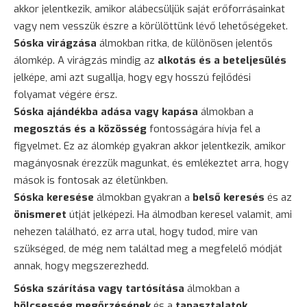
akkor jelentkezik, amikor alábecsüljük saját erőforrásainkat
vagy nem vesszük észre a körülöttünk lévő lehetőségeket.
Sóska virágzása
álmokban ritka, de különösen jelentős
álomkép. A virágzás mindig az
alkotás és a beteljesülés
jelképe, ami azt sugallja, hogy egy hosszú fejlődési
folyamat végére érsz.
Sóska ajándékba adása vagy kapása
álmokban a
megosztás és a közösség
fontosságára hívja fel a
figyelmet. Ez az álomkép gyakran akkor jelentkezik, amikor
magányosnak érezzük magunkat, és emlékeztet arra, hogy
mások is fontosak az életünkben.
Sóska keresése
álmokban gyakran a
belső keresés
és az
önismeret
útját jelképezi. Ha álmodban keresel valamit, ami
nehezen található, ez arra utal, hogy tudod, mire van
szükséged, de még nem találtad meg a megfelelő módját
annak, hogy megszerezhedd.
Sóska szárítása vagy tartósítása
álmokban a
bölcsesség megőrzésének
és a
tapasztalatok