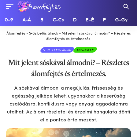
0-9
A-Á
B
C-Cs
D
E-É
F
G-Gy
Álomfejtés
»
S-Sz betűs álmok
»
Mit jelent sóskával álmodni? – Részletes
álomfejtés és értelmezés.
S-Sz betűs álmok
Természet
Mit jelent sóskával álmodni? – Részletes
álomfejtés és értelmezés.
A sóskával álmodni a megújulás, frissesség és
egészség jelképe lehet, ugyanakkor a keserűség
csalódásra, konfliktusra vagy anyagi aggodalomra
utalhat. Az álom részletei és érzelmi hangulata dönti
el a pontos értelmezést.