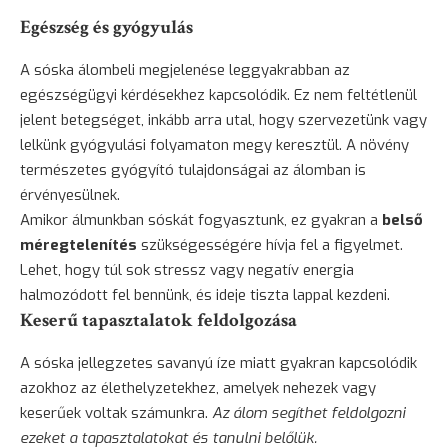
Egészség és gyógyulás
A sóska álombeli megjelenése leggyakrabban az
egészségügyi kérdésekhez kapcsolódik. Ez nem feltétlenül
jelent betegséget, inkább arra utal, hogy szervezetünk vagy
lelkünk gyógyulási folyamaton megy keresztül. A növény
természetes gyógyító tulajdonságai az álomban is
érvényesülnek.
Amikor álmunkban sóskát fogyasztunk, ez gyakran a
belső
méregtelenítés
szükségességére hívja fel a figyelmet.
Lehet, hogy túl sok stressz vagy negatív energia
halmozódott fel bennünk, és ideje tiszta lappal kezdeni.
Keserű tapasztalatok feldolgozása
A sóska jellegzetes savanyú íze miatt gyakran kapcsolódik
azokhoz az élethelyzetekhez, amelyek nehezek vagy
keserűek voltak számunkra.
Az álom segíthet feldolgozni
ezeket a tapasztalatokat és tanulni belőlük.