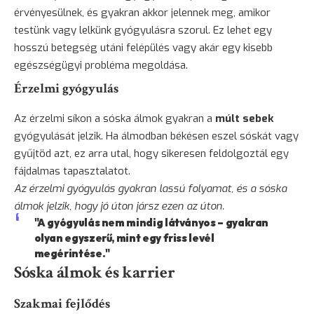
érvényesülnek, és gyakran akkor jelennek meg, amikor
testünk vagy lelkünk gyógyulásra szorul. Ez lehet egy
hosszú betegség utáni felépülés vagy akár egy kisebb
egészségügyi probléma megoldása.
Érzelmi gyógyulás
Az érzelmi síkon a sóska álmok gyakran a
múlt sebek
gyógyulását jelzik. Ha álmodban békésen eszel sóskát vagy
gyűjtöd azt, ez arra utal, hogy sikeresen feldolgoztál egy
fájdalmas tapasztalatot.
Az érzelmi gyógyulás gyakran lassú folyamat, és a sóska
álmok jelzik, hogy jó úton jársz ezen az úton.
"A gyógyulás nem mindig látványos – gyakran
olyan egyszerű, mint egy friss levél
megérintése."
Sóska álmok és karrier
Szakmai fejlődés