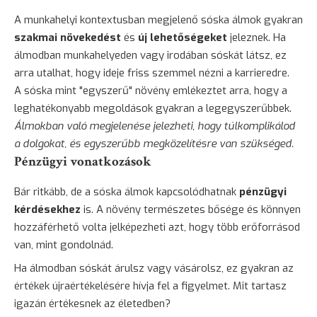
A munkahelyi kontextusban megjelenő sóska álmok gyakran
szakmai növekedést
és
új lehetőségeket
jeleznek. Ha
álmodban munkahelyeden vagy irodában sóskát látsz, ez
arra utalhat, hogy ideje friss szemmel nézni a karrieredre.
A sóska mint "egyszerű" növény emlékeztet arra, hogy a
leghatékonyabb megoldások gyakran a legegyszerűbbek.
Álmokban való megjelenése jelezheti, hogy túlkomplikálod
a dolgokat, és egyszerűbb megközelítésre van szükséged.
Pénzügyi vonatkozások
Bár ritkább, de a sóska álmok kapcsolódhatnak
pénzügyi
kérdésekhez
is. A növény természetes bősége és könnyen
hozzáférhető volta jelképezheti azt, hogy több erőforrásod
van, mint gondolnád.
Ha álmodban sóskát árulsz vagy vásárolsz, ez gyakran az
értékek újraértékelésére hívja fel a figyelmet. Mit tartasz
igazán értékesnek az életedben?