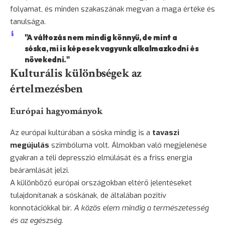
folyamat, és minden szakaszának megvan a maga értéke és
tanulsága.
"A változás nem mindig könnyű, de mint a
sóska, mi is képesek vagyunk alkalmazkodni és
növekedni."
Kulturális különbségek az
értelmezésben
Európai hagyományok
Az európai kultúrában a sóska mindig is a
tavaszi
megújulás
szimbóluma volt. Álmokban való megjelenése
gyakran a téli depresszió elmúlását és a friss energia
beáramlását jelzi.
A különböző európai országokban eltérő jelentéseket
tulajdonítanak a sóskának, de általában pozitív
konnotációkkal bír.
A közös elem mindig a természetesség
és az egészség.