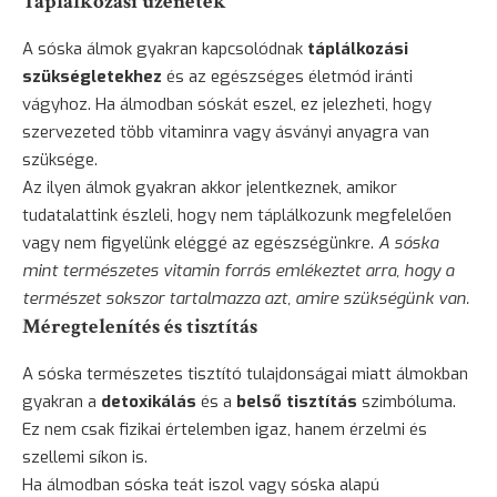
Táplálkozási üzenetek
A sóska álmok gyakran kapcsolódnak
táplálkozási
szükségletekhez
és az egészséges életmód iránti
vágyhoz. Ha álmodban sóskát eszel, ez jelezheti, hogy
szervezeted több vitaminra vagy ásványi anyagra van
szüksége.
Az ilyen álmok gyakran akkor jelentkeznek, amikor
tudatalattink észleli, hogy nem táplálkozunk megfelelően
vagy nem figyelünk eléggé az egészségünkre.
A sóska
mint természetes vitamin forrás emlékeztet arra, hogy a
természet sokszor tartalmazza azt, amire szükségünk van.
Méregtelenítés és tisztítás
A sóska természetes tisztító tulajdonságai miatt álmokban
gyakran a
detoxikálás
és a
belső tisztítás
szimbóluma.
Ez nem csak fizikai értelemben igaz, hanem érzelmi és
szellemi síkon is.
Ha álmodban sóska teát iszol vagy sóska alapú