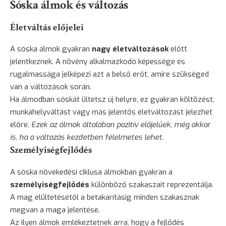
Sóska álmok és változás
Életváltás előjelei
A sóska álmok gyakran
nagy életváltozások
előtt
jelentkeznek. A növény alkalmazkodó képessége és
rugalmassága jelképezi azt a belső erőt, amire szükséged
van a változások során.
Ha álmodban sóskát ültetsz új helyre, ez gyakran költözést,
munkahelyváltást vagy más jelentős életváltozást jelezhet
előre.
Ezek az álmok általában pozitív előjelűek, még akkor
is, ha a változás kezdetben félelmetes lehet.
Személyiségfejlődés
A sóska növekedési ciklusa álmokban gyakran a
személyiségfejlődés
különböző szakaszait reprezentálja.
A mag elültetésétől a betakarításig minden szakasznak
megvan a maga jelentése.
Az ilyen álmok emlékeztetnek arra, hogy a fejlődés