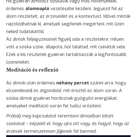
Ha gyakran álmodsz sóskával vagy más növényekkel,
érdemes
álomnapló
vezetésébe kezdeni. Jegyezd fel az
álom részleteit, az érzéseidet és a kontextust. Idővel minták
rajzolódhatnak ki, amelyek segítenek megérteni, mit üzen
neked tudatalattid.
Az álmok feljegyzésénél figyelj oda a részletekre: milyen
volt a sóska színe, állapota, hol találtad, mit csináltál vele.
Ezek a kis részletek gyakran tartalmazzák a legfontosabb
üzeneteket.
Meditáció és reflexió
Az álmok után érdemes
néhány percet
szánni arra, hogy
elcsendesedj és átgondold, mit éreztél az álom során. A
sóska álmok gyakran hordoznak gyógyító energiákat,
amelyeket meditáció során fel tudsz erősíteni.
Próbálj meg kapcsolatot teremteni álmodban látott
sóskával – képzeld el, hogy újra ott vagy, és hagyd, hogy az
érzések természetesen jöjjenek fel benned.