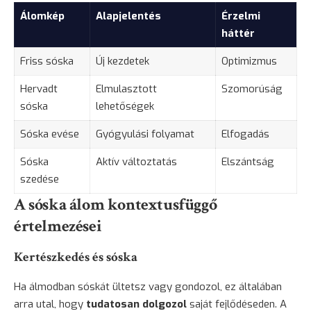
Álomkép
Alapjelentés
Érzelmi
háttér
Friss sóska
Új kezdetek
Optimizmus
Hervadt
Elmulasztott
Szomorúság
sóska
lehetőségek
Sóska evése
Gyógyulási folyamat
Elfogadás
Sóska
Aktív változtatás
Elszántság
szedése
A sóska álom kontextusfüggő
értelmezései
Kertészkedés és sóska
Ha álmodban sóskát ültetsz vagy gondozol, ez általában
arra utal, hogy
tudatosan dolgozol
saját fejlődéseden. A