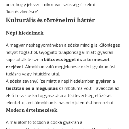
arra, hogy jelezze, mikor van szükség érzelmi
"kertészkedésre".
Kulturális és történelmi háttér
Népi hiedelmek
A magyar néphagyományban a sóska mindig is különleges
helyet foglalt el. Gyógyító tulajdonságai miatt gyakran
kapcsolták össze a
bölcsességgel és a természet
erejével
. Álmokban való megjelenése ezért gyakran ősi
tudásra vagy intuícióra utal.
A sóska savanyú íze miatt a népi hiedelemben gyakran a
tisztítás és a megújulás
szimbóluma volt. Tavasszal az
első friss sóska fogyasztása a téli levertség elűzését
jelentette, ami álmokban is hasonló jelentést hordozhat.
Modern értelmezések
A mai álomfejtésben a sóska gyakran a