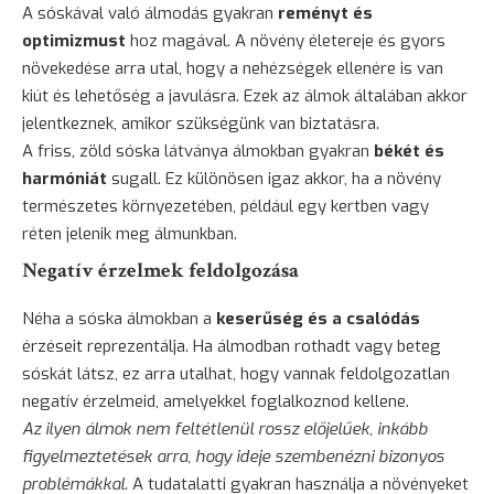
A sóskával való álmodás gyakran
reményt és
optimizmust
hoz magával. A növény életereje és gyors
növekedése arra utal, hogy a nehézségek ellenére is van
kiút és lehetőség a javulásra. Ezek az álmok általában akkor
jelentkeznek, amikor szükségünk van biztatásra.
A friss, zöld sóska látványa álmokban gyakran
békét és
harmóniát
sugall. Ez különösen igaz akkor, ha a növény
természetes környezetében, például egy kertben vagy
réten jelenik meg álmunkban.
Negatív érzelmek feldolgozása
Néha a sóska álmokban a
keserűség és a csalódás
érzéseit reprezentálja. Ha álmodban rothadt vagy beteg
sóskát látsz, ez arra utalhat, hogy vannak feldolgozatlan
negatív érzelmeid, amelyekkel foglalkoznod kellene.
Az ilyen álmok nem feltétlenül rossz előjelűek, inkább
figyelmeztetések arra, hogy ideje szembenézni bizonyos
problémákkal.
A tudatalatti gyakran használja a növényeket