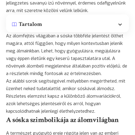
jellegzetes savanyú ízű növénnyel, érdemes odafigyelnünk
arra, mit szeretne közölni velünk lelkünk.
Tartalom
Az álomfejtés világában a sóska többféle jelentést ölthet
magára, attól függően, hogy milyen kontextusban jelenik
meg álmainkban. Lehet, hogy gyógyulásra, megújulásra
vagy éppen életünk egy keserű tapasztalatára utal. A
növények álombeli megjelenése általában pozitív előjelű, de
a részletek mindig fontosak az értelmezésben.
Az alábbi sorok segítségével mélyebben megértheted, mit
üzenhet neked tudatalattid, amikor sóskával álmodsz.
Részletes elemzést kapsz a különböző álomvariációkról,
azok lehetséges jelentéseiről és arról, hogyan
kapcsolódhatnak jelenlegi élethelyzetedhez.
A sóska szimbolikája az álomvilágban
A természet gyógyító ereje régóta jelen van az emberi