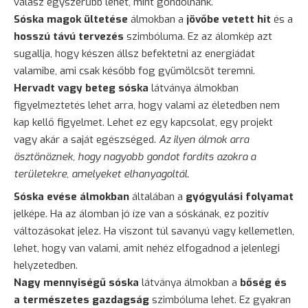
válasz egyszerűbb lehet, mint gondolnánk.
Sóska magok ültetése
álmokban a
jövőbe vetett hit
és a
hosszú távú tervezés
szimbóluma. Ez az álomkép azt
sugallja, hogy készen állsz befektetni az energiádat
valamibe, ami csak később fog gyümölcsöt teremni.
Hervadt vagy beteg sóska
látványa álmokban
figyelmeztetés lehet arra, hogy valami az életedben nem
kap kellő figyelmet. Lehet ez egy kapcsolat, egy projekt
vagy akár a saját egészséged.
Az ilyen álmok arra
ösztönöznek, hogy nagyobb gondot fordíts azokra a
területekre, amelyeket elhanyagoltál.
Sóska evése álmokban
általában a
gyógyulási folyamat
jelképe. Ha az álomban jó íze van a sóskának, ez pozitív
változásokat jelez. Ha viszont túl savanyú vagy kellemetlen,
lehet, hogy van valami, amit nehéz elfogadnod a jelenlegi
helyzetedben.
Nagy mennyiségű sóska
látványa álmokban a
bőség és
a természetes gazdagság
szimbóluma lehet. Ez gyakran