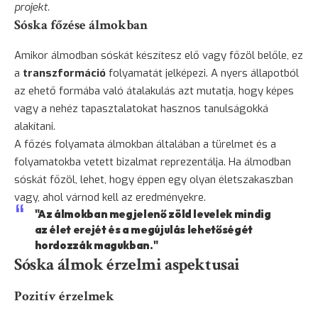
projekt.
Sóska főzése álmokban
Amikor álmodban sóskát készítesz elő vagy főzöl belőle, ez
a
transzformáció
folyamatát jelképezi. A nyers állapotból
az ehető formába való átalakulás azt mutatja, hogy képes
vagy a nehéz tapasztalatokat hasznos tanulságokká
alakítani.
A főzés folyamata álmokban általában a türelmet és a
folyamatokba vetett bizalmat reprezentálja. Ha álmodban
sóskát főzöl, lehet, hogy éppen egy olyan életszakaszban
vagy, ahol várnod kell az eredményekre.
"Az álmokban megjelenő zöld levelek mindig
az élet erejét és a megújulás lehetőségét
hordozzák magukban."
Sóska álmok érzelmi aspektusai
Pozitív érzelmek