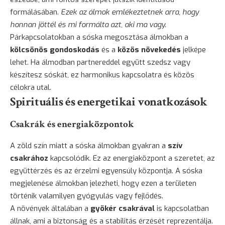
formálásában.
Ezek az álmok emlékeztetnek arra, hogy
honnan jöttél és mi formálta azt, aki ma vagy.
Párkapcsolatokban a sóska megosztása álmokban a
kölcsönös gondoskodás
és a
közös növekedés
jelképe
lehet. Ha álmodban partnereddel együtt szedsz vagy
készítesz sóskát, ez harmonikus kapcsolatra és közös
célokra utal.
Spirituális és energetikai vonatkozások
Csakrák és energiaközpontok
A zöld szín miatt a sóska álmokban gyakran a
szív
csakrához
kapcsolódik. Ez az energiaközpont a szeretet, az
együttérzés és az érzelmi egyensúly központja. A sóska
megjelenése álmokban jelezheti, hogy ezen a területen
történik valamilyen gyógyulás vagy fejlődés.
A növények általában a
gyökér csakrával
is kapcsolatban
állnak, ami a biztonság és a stabilitás érzését reprezentálja.