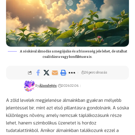
A sóskával álmodás a megújulás és a frissesség jele lehet, de utalhat
csalódásra vagy konfliktusra is.
26 perc olvasás
By
Álomfejtés
2026.02.06.
A zöld levelek megjelenése álmainkban gyakran mélyebb
jelentéssel bír, mint azt első pillantásra gondolnánk. A sóska
különleges növény, amely nemcsak táplálkozásunk része
lehet, hanem szimbolikus üzenetet is hordoz
tudatalattinkból. Amikor álmainkban találkozunk ezzel a