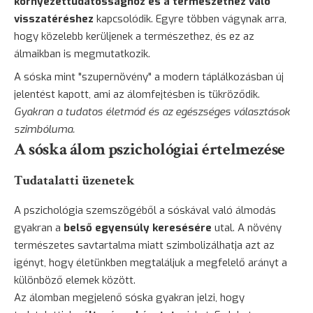
környezettudatossághoz és a természethez való
visszatéréshez
kapcsolódik. Egyre többen vágynak arra,
hogy közelebb kerüljenek a természethez, és ez az
álmaikban is megmutatkozik.
A sóska mint "szupernövény" a modern táplálkozásban új
jelentést kapott, ami az álomfejtésben is tükröződik.
Gyakran a tudatos életmód és az egészséges választások
szimbóluma.
A sóska álom pszichológiai értelmezése
Tudatalatti üzenetek
A pszichológia szemszögéből a sóskával való álmodás
gyakran a
belső egyensúly keresésére
utal. A növény
természetes savtartalma miatt szimbolizálhatja azt az
igényt, hogy életünkben megtaláljuk a megfelelő arányt a
különböző elemek között.
Az álomban megjelenő sóska gyakran jelzi, hogy