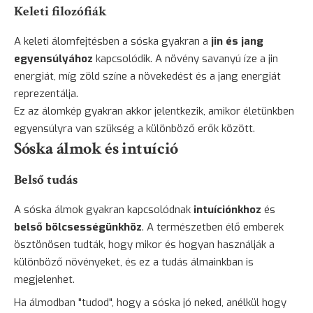
Keleti filozófiák
A keleti álomfejtésben a sóska gyakran a
jin és jang
egyensúlyához
kapcsolódik. A növény savanyú íze a jin
energiát, míg zöld színe a növekedést és a jang energiát
reprezentálja.
Ez az álomkép gyakran akkor jelentkezik, amikor életünkben
egyensúlyra van szükség a különböző erők között.
Sóska álmok és intuíció
Belső tudás
A sóska álmok gyakran kapcsolódnak
intuíciónkhoz
és
belső bölcsességünkhöz
. A természetben élő emberek
ösztönösen tudták, hogy mikor és hogyan használják a
különböző növényeket, és ez a tudás álmainkban is
megjelenhet.
Ha álmodban "tudod", hogy a sóska jó neked, anélkül hogy