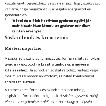
készítményt fogyasztasz, ez gyakran jelzi, hogy szükséged
van arra, hogy megszabadulj a negatív energiáktól és
gondolatoktól.
"A test és a lélek tisztítása gyakran együtt jár –
amit álmainkban látunk, az gyakran mindkét
szinten érvényes."
Sóska álmok és kreativitás
Művészi inspiráció
A sóska zöld színe és természetes formája miatt álmokban
gyakran kapcsolódik a
kreativitáshoz
és a
művészi
kifejezéshez
. Ha álmodban sóskát rajzolsz, festesz vagy
más művészi módon ábrázolosz, ez belső kreativitásod
ébredését jelezheti.
A természetes formák és színek álmokban mindig
inspirációs forrásként szolgálnak.
A sóska egyszerű, mégis
elegáns megjelenése emlékeztet arra, hogy a szépség