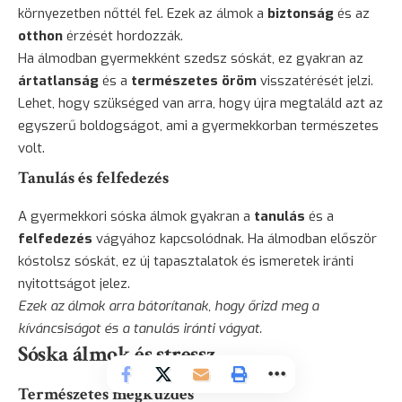
környezetben nőttél fel. Ezek az álmok a
biztonság
és az
otthon
érzését hordozzák.
Ha álmodban gyermekként szedsz sóskát, ez gyakran az
ártatlanság
és a
természetes öröm
visszatérését jelzi.
Lehet, hogy szükséged van arra, hogy újra megtaláld azt az
egyszerű boldogságot, ami a gyermekkorban természetes
volt.
Tanulás és felfedezés
A gyermekkori sóska álmok gyakran a
tanulás
és a
felfedezés
vágyához kapcsolódnak. Ha álmodban először
kóstolsz sóskát, ez új tapasztalatok és ismeretek iránti
nyitottságot jelez.
Ezek az álmok arra bátorítanak, hogy őrizd meg a
kíváncsiságot és a tanulás iránti vágyat.
Sóska álmok és stressz
Természetes megküzdés