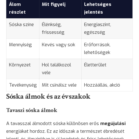
Álom
Mit figyelj
Lehetséges
részlet
jelentés
Sóska színe
Élénkség,
Energiaszint,
frissesség
egészség
Mennyiség
Kevés vagy sok
Erőforrások,
lehetőségek
Környezet
Hol találkozol
Életterület
vele
Tevékenység
Mit csinálsz vele
Hozzáállás, akció
Sóska álmok és az évszakok
Tavaszi sóska álmok
A tavasszal álmodott sóska különösen erős
megújulási
energiákat hordoz. Ez az időszak a természet ébredését