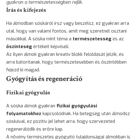
gyakran a természetességben rejlik.
Írás és kifejezés
Ha álmodban sóskáról írsz vagy beszélsz, ez gyakran arra
utal, hogy van valami fontos, amit meg szeretnél osztani
másokkal. A sóska mint téma a
természetesség
és az
őszinteség
értékeit képviseli.
Az ilyen álmok gyakran kreatív blokk feloldását jelzik, és
arra bátorítanak, hogy természetesebben és őszintébben
fejezd ki magad.
Gyógyítás és regeneráció
Fizikai gyógyulás
A sóska álmok gyakran
fizikai gyógyulási
folyamatokhoz
kapcsolódnak. Ha betegség után álmodsz
sóskával, ez pozitív jel lehet arra, hogy szervezeted
regenerálódik és erőre kap.
A növény természetes gyógyító tulajdonságai álmokban is