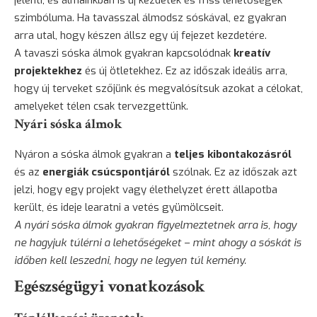
jelenti, és álmainkban is új kezdetek és friss lehetőségek
szimbóluma. Ha tavasszal álmodsz sóskával, ez gyakran
arra utal, hogy készen állsz egy új fejezet kezdetére.
A tavaszi sóska álmok gyakran kapcsolódnak
kreatív
projektekhez
és új ötletekhez. Ez az időszak ideális arra,
hogy új terveket szőjünk és megvalósítsuk azokat a célokat,
amelyeket télen csak tervezgettünk.
Nyári sóska álmok
Nyáron a sóska álmok gyakran a
teljes kibontakozásról
és az
energiák csúcspontjáról
szólnak. Ez az időszak azt
jelzi, hogy egy projekt vagy élethelyzet érett állapotba
került, és ideje learatni a vetés gyümölcseit.
A nyári sóska álmok gyakran figyelmeztetnek arra is, hogy
ne hagyjuk túlérni a lehetőségeket – mint ahogy a sóskát is
időben kell leszedni, hogy ne legyen túl kemény.
Egészségügyi vonatkozások