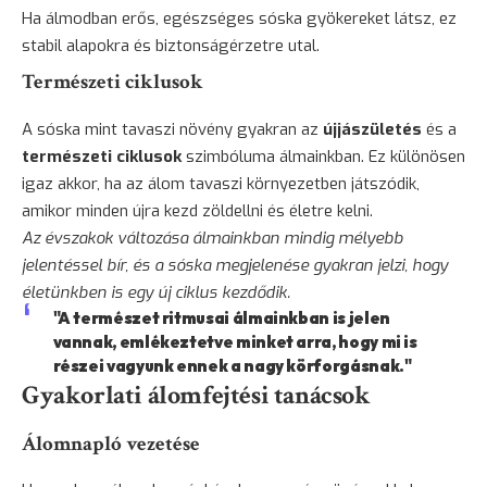
Ha álmodban erős, egészséges sóska gyökereket látsz, ez
stabil alapokra és biztonságérzetre utal.
Természeti ciklusok
A sóska mint tavaszi növény gyakran az
újjászületés
és a
természeti ciklusok
szimbóluma álmainkban. Ez különösen
igaz akkor, ha az álom tavaszi környezetben játszódik,
amikor minden újra kezd zöldellni és életre kelni.
Az évszakok változása álmainkban mindig mélyebb
jelentéssel bír, és a sóska megjelenése gyakran jelzi, hogy
életünkben is egy új ciklus kezdődik.
"A természet ritmusai álmainkban is jelen
vannak, emlékeztetve minket arra, hogy mi is
részei vagyunk ennek a nagy körforgásnak."
Gyakorlati álomfejtési tanácsok
Álomnapló vezetése