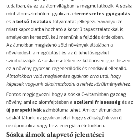
tudatban, és ez az álomvilágban is megmutatkozik. A sóska
mint álomszimbólum gyakran a
természetes gyógyulás
és a
belső tisztulás
folyamatát jelképezi. Savanyú íze
miatt kapcsolatba hozható a keserű tapasztalatokkal is,
amelyeken keresztül kell mennünk a fejlődés érdekében.
Az álmokban megjelenő zöld növények általában a
növekedést, a megújulást és az új lehetőségeket
szimbolizálják. A sóska esetében ez különösen igaz, hiszen
ez a növény gyorsan regenerálódik és rendkívül ellenálló.
Álmainkban való megjelenése gyakran arra utal, hogy
képesek vagyunk alkalmazkodni a nehéz körülményekhez.
Fontos megjegyezni, hogy a sóska C-vitaminban gazdag
növény, ami az álomfejtésben a
szellemi frissesség
és az
új perspektívák
szimbóluma lehet. Amikor álmunkban
sóskát látunk, ez gyakran jelzi, hogy szükségünk van új
nézőpontokra vagy friss energiára életünkben.
Sóska álmok alapvető jelentései