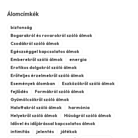
Álomcímkék
biztonság
Bogarakról és rovarokról szóló álmok
Csodákról szóló álmok
Egészséggel kapcsolatos álmok
Emberekről szóló álmok
energia
Erotikus dolgokról szóló álmok
Erőteljes érzelmekről szóló álmok
Események álomban
Eszközökről szóló álmok
fejlődés
Formákról szóló álmok
Gyümölcsökről szóló álmok
Halottakról szóló álmok
harmónia
Helyekről szóló álmok
Hiúságról szóló álmok
Idővel és időjárással kapcsolatos álmok
intimitás
jelentés
játékok