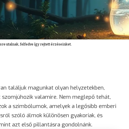
re utalnak, felfedve így rejtett érzéseinket.
an találjuk magunkat olyan helyzetekben,
t szomjúhozik valamire. Nem meglepő tehát,
zok a szimbólumok, amelyek a legősibb emberi
csról szóló álmok különösen gyakoriak, és
mint azt első pillantásra gondolnánk.