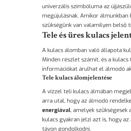
univerzális szimbóluma az újjászüle
megújulásnak. Amikor álmunkban ku
szükségünk van valamilyen belső ti
Tele és üres kulacs jelen
A kulacs álomban való állapota ku
Minden részlet számít, és a kulacs
információkat árulhat el álmodó akt
Tele kulacs álomjelentése
A vízzel teli kulacs álmában megjel
arra utal, hogy az álmodó rendelke
energiával
, amelyek szükségesek a
kulacs gyakran jelzi azt is, hogy 
távon gondolkodni.