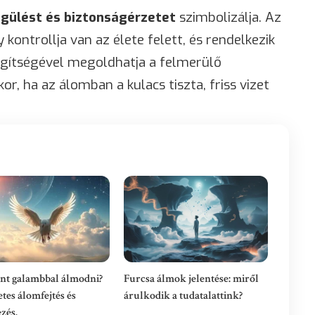
égülést és biztonságérzetet
szimbolizálja. Az
kontrollja van az élete felett, és rendelkezik
egítségével megoldhatja a felmerülő
r, ha az álomban a kulacs tiszta, friss vizet
ent galambbal álmodni?
Furcsa álmok jelentése: miről
etes álomfejtés és
árulkodik a tudatalattink?
zés.