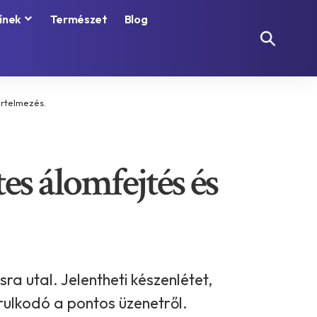
ínek
Természet
Blog
értelmezés.
es álomfejtés és
ra utal. Jelentheti készenlétet,
rulkodó a pontos üzenetről.