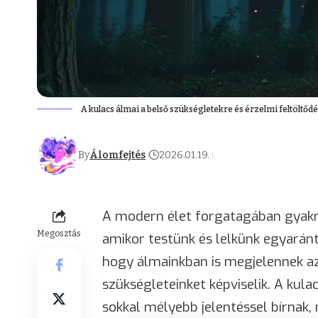
A kulacs álmai a belső szükségletekre és érzelmi feltöltődés
By
Álomfejtés
2026.01.19.
A modern élet forgatagában gyakr
Megosztás
amikor testünk és lelkünk egyarán
hogy álmainkban is megjelennek a
szükségleteinket képviselik. A kula
sokkal mélyebb jelentéssel bírnak, 