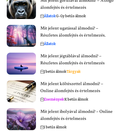
Mit jelent gorillával álmodni? – Átfogó
álomfejtés és értelmezés
Állatok
G-Gy betűs álmok
Mit jelent ugatással álmodni? –
Részletes álomfejtés és értelmezés.
Állatok
Mit jelent jégtáblával álmodni? –
Részletes álomfejtés és értelmezés
J betűs álmok
Tárgyak
Mit jelent költészettel álmodni? –
Online álomfejtés és értelmezés
Események
K betűs álmok
Mit jelent ibolyával álmodni? – Online
álomfejtés és értelmezés
I betűs álmok