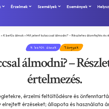
k
Érzelmek
Személyek
Események
Helysz
s
»
K betűs álmok
»
Mit jelent kulaccsal álmodni? – Részletes álomfejtés és 
K betűs álmok
Tárgyak
ccsal álmodni? – Részlet
értelmezés.
gletekre, érzelmi feltöltődésre és önfenntartás
lrejtett érzéseket; állapota és használata á