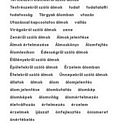
Testrészekről szóló álmok
tudat
tudatalatti
tudatosság
Tárgyak álomban
utazás
Utazással kapcsolatos álmok
vallás
Virágokról szóló álmok
zene
Zenéről szóló álmok
Álmok jelentése
Álmok értelmezése
Álmoskönyv
Álomfejtés
Álomlexikon
Édességről szóló álmok
Élőlényekről szóló álmok
Épületekről szóló álmok
Érzelem álomban
Ételekről szóló álmok
Ünnepekről szóló álmok
állatok
álmok
álom
álomjelentés
álom jelentése
álomkutatás
álomkép
álomképek
álomvilág
álomértelmezés
életváltozás
értelmezés
érzelem
érzelmek
íjászat
önfejlesztés
önismeret
önértékelés