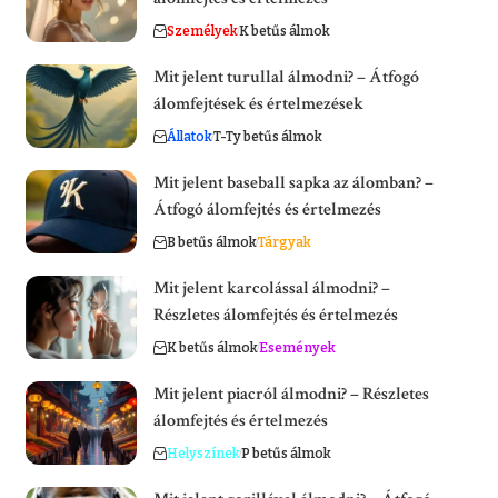
Személyek
K betűs álmok
Mit jelent turullal álmodni? – Átfogó
álomfejtések és értelmezések
Állatok
T-Ty betűs álmok
Mit jelent baseball sapka az álomban? –
Átfogó álomfejtés és értelmezés
B betűs álmok
Tárgyak
Mit jelent karcolással álmodni? –
Részletes álomfejtés és értelmezés
K betűs álmok
Események
Mit jelent piacról álmodni? – Részletes
álomfejtés és értelmezés
Helyszínek
P betűs álmok