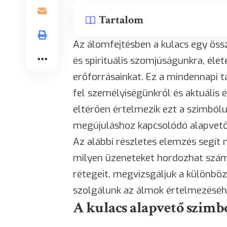
Tartalom
Az álomfejtésben a kulacs egy össz
és spirituális szomjúságunkra, élet
erőforrásainkat. Ez a mindennapi 
fel személyiségünkről és aktuális 
eltérően értelmezik ezt a szimból
megújuláshoz kapcsolódó alapvető
Az alábbi részletes elemzés segít
milyen üzeneteket hordozhat szám
rétegeit, megvizsgáljuk a különböz
szolgálunk az álmok értelmezéséh
A kulacs alapvető szimb