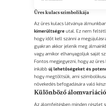
Üres kulacs szimbolikája
Az üres kulacs látványa álmunkba
kimerültségre
utal. Ez nem feltétl
hogy időt kell szánni a megújulásra
gyakran akkor jelenik meg álmaink
vagy amikor elhanyagoljuk saját sz
Fontos megjegyezni, hogy az üres
inkább
új lehetőségeket és potenc
hogy megtöltsük, ami szimbolikusan
növekedés befogadására való készs
Különböző álomvariáció
Az álomfejtésben minden részlet s