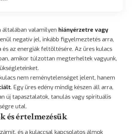
n általában valamilyen
hiányérzetre vagy
enül negatív jel, inkább figyelmeztetés arra,
 és az energiák feltöltésére. Az üres kulacs
ban, amikor túlzottan megterheltek vagyunk,
ükségleteinket.
 kulacs nem reménytelenséget jelent, hanem
iált
. Egy üres edény mindig készen áll arra,
 új tapasztalatok, tanulás vagy spirituális
égre utal.
k és értelmezésük
zámít, és a kulaccsal kapcsolatos álmok