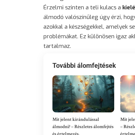
Érzelmi szinten a teli kulacs a
kiel
álmodó valószínűleg úgy érzi, hogy 
azokkal a készségekkel, amelyek s
problémákat. Ez különösen igaz akko
tartalmaz.
További álomfejtések
Mit jelent kirándulással
Mit jel
álmodni? – Részletes álomfejtés
– Részl
és értelmezés.
értelme