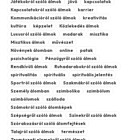
Játékokról szóló álmok
jövő
kapcsolatok
Kapcsolatokról szóló álmok
karrier
Kommunikációról szóló álmok
kreativitás
kultúra
képzelet
Közlekedés álmok
Luxusról szóló álmok
madarak
misztika
Misztikus álmok
művészet
Növények álomban
online
patak
pszichológia
Pénzügyről szóló álmok
Rendkívüli álmok
Ruhadarabokról szóló álmok
spiritualitás
spirituális
spirituális jelentés
Sportról szóló álmok
Szakmákról szóló álmok
Személy álomban
szimbolika
szimbólum
szimbólumok
szálloda
Számokról szóló álomképek
Szépségről szóló álmok
Színekről szóló álmok
Szórakozásról szóló álomfejtések
Talajról szóló álmok
természet
Természeti elemekről szóló álmok