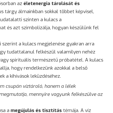
ősorban az
életenergia tárolását és
kus tárgy álmainkban sokkal többet képvisel,
udatalatti szinten a kulacs a
at és azt szimbolizálja, hogyan készülünk fel
 szerint a kulacs megjelenése gyakran arra
gy tudattalanul felkészül valamilyen nehéz
 vagy spirituális természetű próbatétel. A kulacs
llja, hogy rendelkezünk azokkal a belső
ek a kihívások leküzdéséhez.
m csupán víztároló, hanem a lélek
megmutatja, mennyire vagyunk felkészülve az
usa a
megújulás és tisztítás
témája. A víz