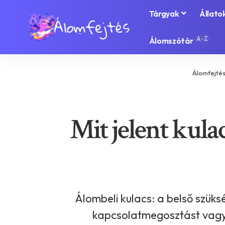
Tárgyak
Állato
A-Z
Álomszótár
Álomfejté
Mit jelent kula
Álombeli kulacs: a belső szüksé
kapcsolatmegosztást vagy e