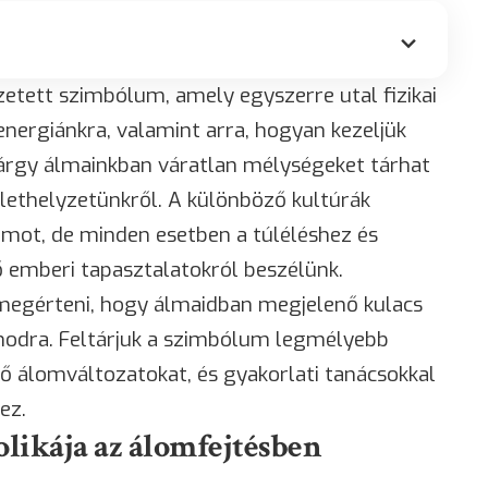
etett szimbólum, amely egyszerre utal fizikai
energiánkra, valamint arra, hogyan kezeljük
tárgy álmainkban váratlan mélységeket tárhat
élethelyzetünkről. A különböző kultúrák
umot, de minden esetben a túléléshez és
 emberi tapasztalatokról beszélünk.
 megérteni, hogy álmaidban megjelenő kulacs
odra. Feltárjuk a szimbólum legmélyebb
ő álomváltozatokat, és gyakorlati tanácsokkal
ez.
olikája az álomfejtésben