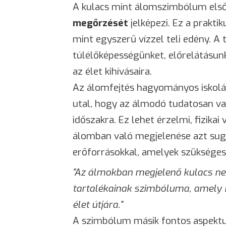
A kulacs mint álomszimbólum els
megőrzését
jelképezi. Ez a prakti
mint egyszerű vízzel teli edény. A t
túlélőképességünket, előrelátásunk
az élet kihívásaira.
Az álomfejtés hagyományos iskolái
utal, hogy az álmodó tudatosan va
időszakra. Ez lehet érzelmi, fizikai
álomban való megjelenése azt suga
erőforrásokkal, amelyek szükséges
"Az álmokban megjelenő kulacs ne
tartalékainak szimbóluma, amely 
élet útjára."
A szimbólum másik fontos aspekt