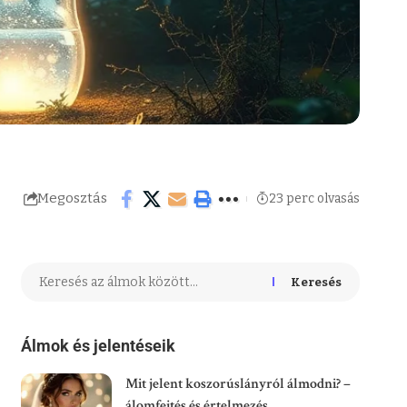
Megosztás
23 perc olvasás
Keresés
Álmok és jelentéseik
Mit jelent koszorúslányról álmodni? –
álomfejtés és értelmezés