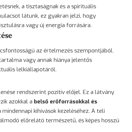
tésnek, a tisztaságnak és a spirituális
lacsot látunk, ez gyakran jelzi, hogy
sztulásra vagy új energia forrására.
tése
lcsfontosságú az értelmezés szempontjából.
 tartalma vagy annak hiánya jelentős
uális lelkiállapotáról.
enése rendszerint pozitív előjel. Ez a látvány
zik azokkal a
belső erőforrásokkal és
 mindennapi kihívások kezeléséhez. A teli
az álmodó előrelátó természetű, és képes hosszú