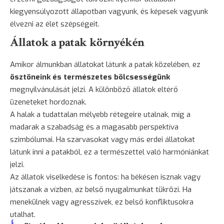
kiegyensúlyozott állapotban vagyunk, és képesek vagyunk
élvezni az élet szépségeit.
Állatok a patak környékén
Amikor álmunkban állatokat látunk a patak közelében, ez
ösztöneink és természetes bölcsességünk
megnyilvánulását jelzi. A különböző állatok eltérő
üzeneteket hordoznak.
A halak a tudattalan mélyebb rétegeire utalnak, míg a
madarak a szabadság és a magasabb perspektíva
szimbólumai. Ha szarvasokat vagy más erdei állatokat
látunk inni a patakból, ez a természettel való harmóniánkat
jelzi.
Az állatok viselkedése is fontos: ha békésen isznak vagy
játszanak a vízben, az belső nyugalmunkat tükrözi. Ha
menekülnek vagy agresszívek, ez belső konfliktusokra
utalhat.