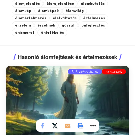
álomjelentés
álom jelentése
álomkutatás
álomkép
álomképek
álomvilág
álomértelmezés
életváltozás
értelmezés
érzelem
érzelmek
íjászat
önfejlesztés
önismeret
önértékelés
Hasonló álomfejtések és értelmezések
A-Á betűs álmok
Személyek