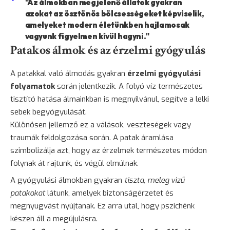
"Az álmokban megjelenő állatok gyakran
azokat az ösztönös bölcsességeket képviselik,
amelyeket modern életünkben hajlamosak
vagyunk figyelmen kívül hagyni."
Patakos álmok és az érzelmi gyógyulás
A patakkal való álmodás gyakran
érzelmi gyógyulási
folyamatok
során jelentkezik. A folyó víz természetes
tisztító hatása álmainkban is megnyilvánul, segítve a lelki
sebek begyógyulását.
Különösen jellemző ez a válások, veszteségek vagy
traumák feldolgozása során. A patak áramlása
szimbolizálja azt, hogy az érzelmek természetes módon
folynak át rajtunk, és végül elmúlnak.
A gyógyulási álmokban gyakran
tiszta, meleg vizű
patakokat
látunk, amelyek biztonságérzetet és
megnyugvást nyújtanak. Ez arra utal, hogy pszichénk
készen áll a megújulásra.