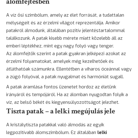
álomfejtésben
A víz ősi szimbólum, amely az élet forrását, a tudattalan
mélységeit és az érzelmi világot reprezentálja. Amikor
patakról álmodunk, általában pozitív jelentéstartalommal
találkozunk. A patak kisebb mérete miatt közelebb áll az
emberi léptékhez, mint egy nagy folyó vagy tenger.
Az álomfejtők szerint a patak gyakran jelképezi azokat az
érzelmi folyamatokat, amelyek még kezelhetőek és
átláthatóak számunkra. Ellentétben a viharos óceánnal vagy
a zúgó folyóval, a patak nyugalmat és harmóniát sugall.
A patak áramlása fontos üzenetet hordoz az életünk
irányáról és tempójáról. Ha az álomban nyugodtan folyik a
víz, az belső békét és kiegyensúlyozottságot jelezhet.
Tiszta patak – a lelki megújulás jele
A kristálytiszta patakkal való álmodás az egyik
legpozitívabb álomszimbólum. Ez általában
lelki