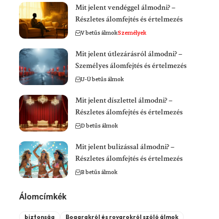
Mit jelent vendéggel álmodni? –
Részletes álomfejtés és értelmezés
V betűs álmok
Személyek
Mit jelent útlezárásról álmodni? –
Személyes álomfejtés és értelmezés
U-Ü betűs álmok
Mit jelent díszlettel álmodni? –
Részletes álomfejtés és értelmezés
D betűs álmok
Mit jelent bulizással álmodni? –
Részletes álomfejtés és értelmezés
B betűs álmok
Álomcímkék
biztonság
Bogarakról és rovarokról szóló álmok