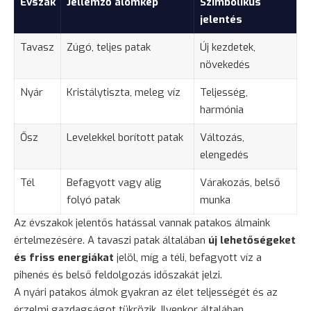
Évszak
Jellemző álomkép
Szimbolikus
jelentés
Tavasz
Zúgó, teljes patak
Új kezdetek,
növekedés
Nyár
Kristálytiszta, meleg víz
Teljesség,
harmónia
Ősz
Levelekkel borított patak
Változás,
elengedés
Tél
Befagyott vagy alig
Várakozás, belső
folyó patak
munka
Az évszakok jelentős hatással vannak patakos álmaink
értelmezésére. A tavaszi patak általában
új lehetőségeket
és friss energiákat
jelöl, míg a téli, befagyott víz a
pihenés és belső feldolgozás időszakát jelzi.
A nyári patakos álmok gyakran az élet teljességét és az
érzelmi gazdagságot tükrözik. Ilyenkor általában