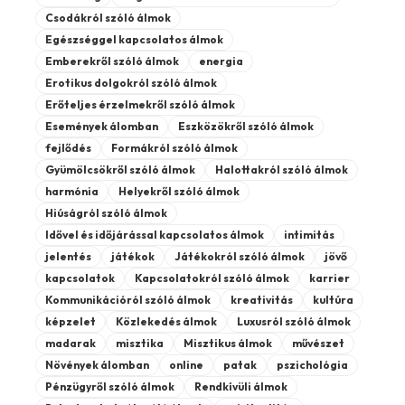
Csodákról szóló álmok
Egészséggel kapcsolatos álmok
Emberekről szóló álmok
energia
Erotikus dolgokról szóló álmok
Erőteljes érzelmekről szóló álmok
Események álomban
Eszközökről szóló álmok
fejlődés
Formákról szóló álmok
Gyümölcsökről szóló álmok
Halottakról szóló álmok
harmónia
Helyekről szóló álmok
Hiúságról szóló álmok
Idővel és időjárással kapcsolatos álmok
intimitás
jelentés
játékok
Játékokról szóló álmok
jövő
kapcsolatok
Kapcsolatokról szóló álmok
karrier
Kommunikációról szóló álmok
kreativitás
kultúra
képzelet
Közlekedés álmok
Luxusról szóló álmok
madarak
misztika
Misztikus álmok
művészet
Növények álomban
online
patak
pszichológia
Pénzügyről szóló álmok
Rendkívüli álmok