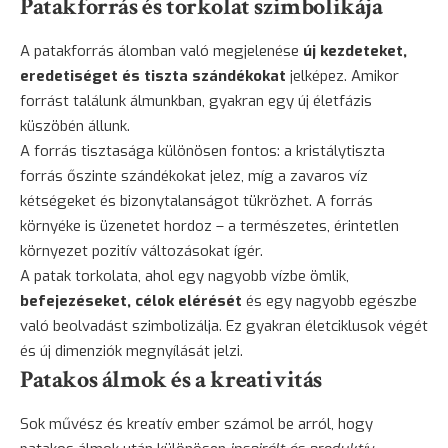
Patakforrás és torkolat szimbolikája
A patakforrás álomban való megjelenése
új kezdeteket,
eredetiséget és tiszta szándékokat
jelképez. Amikor
forrást találunk álmunkban, gyakran egy új életfázis
küszöbén állunk.
A forrás tisztasága különösen fontos: a kristálytiszta
forrás őszinte szándékokat jelez, míg a zavaros víz
kétségeket és bizonytalanságot tükrözhet. A forrás
környéke is üzenetet hordoz – a természetes, érintetlen
környezet pozitív változásokat ígér.
A patak torkolata, ahol egy nagyobb vízbe ömlik,
befejezéseket, célok elérését
és egy nagyobb egészbe
való beolvadást szimbolizálja. Ez gyakran életciklusok végét
és új dimenziók megnyílását jelzi.
Patakos álmok és a kreativitás
Sok művész és kreatív ember számol be arról, hogy