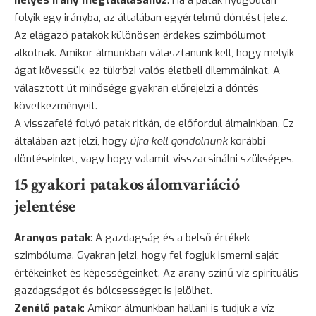
folyik egy irányba, az általában egyértelmű döntést jelez.
Az elágazó patakok különösen érdekes szimbólumot
alkotnak. Amikor álmunkban választanunk kell, hogy melyik
ágat kövessük, ez tükrözi valós életbeli dilemmáinkat. A
választott út minősége gyakran előrejelzi a döntés
következményeit.
A visszafelé folyó patak ritkán, de előfordul álmainkban. Ez
általában azt jelzi, hogy
újra kell gondolnunk
korábbi
döntéseinket, vagy hogy valamit visszacsinálni szükséges.
15 gyakori patakos álomvariáció
jelentése
Aranyos patak
: A gazdagság és a belső értékek
szimbóluma. Gyakran jelzi, hogy fel fogjuk ismerni saját
értékeinket és képességeinket. Az arany színű víz spirituális
gazdagságot és bölcsességet is jelölhet.
Zenélő patak
: Amikor álmunkban hallani is tudjuk a víz