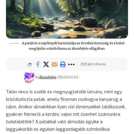
A patak és a napfények harmóniája az érzelmi tisztaság és a belső
megújulás szimbóluma az álomfejtés világában.
18 perc olvasás
By
Álomfejtés
2026.01.30.
Talán nincs is szebb és megnyugtatóbb látvány, mint egy
kristálytiszta patak, amely finoman csobogva kanyarog a
tájon. Amikor álmainkban ilyen vízi élményekkel találkozunk,
gyakran felmerül a kérdés: vajon mit üzenhet számunkra
tudatalattink? A patakkal való álmodás egyike a
leggyakoribb és egyben leggazdagabb szimbolikus