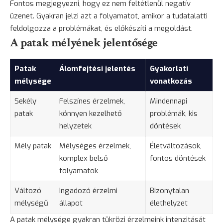
Fontos megjegyezni, hogy ez nem feltétlenül negatív
üzenet. Gyakran jelzi azt a folyamatot, amikor a tudatalatti
feldolgozza a problémákat, és előkészíti a megoldást.
A patak mélyének jelentősége
Patak
Álomfejtési jelentés
Gyakorlati
mélysége
vonatkozás
Sekély
Felszínes érzelmek,
Mindennapi
patak
könnyen kezelhető
problémák, kis
helyzetek
döntések
Mély patak
Mélységes érzelmek,
Életváltozások,
komplex belső
fontos döntések
folyamatok
Változó
Ingadozó érzelmi
Bizonytalan
mélységű
állapot
élethelyzet
A patak mélysége gyakran tükrözi érzelmeink intenzitását