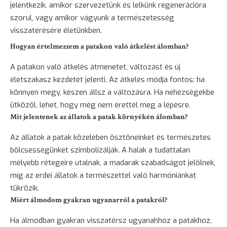
jelentkezik, amikor szervezetünk és lelkünk regenerációra
szorul, vagy amikor vágyunk a természetesség
visszatérésére életünkben.
Hogyan értelmezzem a patakon való átkelést álomban?
A patakon való átkelés átmenetet, változást és új
életszakasz kezdetét jelenti. Az átkelés módja fontos: ha
könnyen megy, készen állsz a változásra. Ha nehézségekbe
ütközöl, lehet, hogy még nem érettél meg a lépésre.
Mit jelentenek az állatok a patak környékén álomban?
Az állatok a patak közelében ösztöneinket és természetes
bölcsességünket szimbolizálják. A halak a tudattalan
mélyebb rétegeire utalnak, a madarak szabadságot jelölnek,
míg az erdei állatok a természettel való harmóniánkat
tükrözik.
Miért álmodom gyakran ugyanarról a patakról?
Ha álmodban gyakran visszatérsz ugyanahhoz a patakhoz,