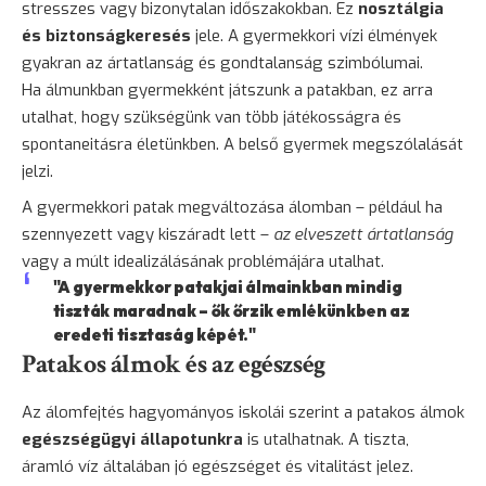
stresszes vagy bizonytalan időszakokban. Ez
nosztálgia
és biztonságkeresés
jele. A gyermekkori vízi élmények
gyakran az ártatlanság és gondtalanság szimbólumai.
Ha álmunkban gyermekként játszunk a patakban, ez arra
utalhat, hogy szükségünk van több játékosságra és
spontaneitásra életünkben. A belső gyermek megszólalását
jelzi.
A gyermekkori patak megváltozása álomban – például ha
szennyezett vagy kiszáradt lett –
az elveszett ártatlanság
vagy a múlt idealizálásának problémájára utalhat.
"A gyermekkor patakjai álmainkban mindig
tiszták maradnak – ők őrzik emlékünkben az
eredeti tisztaság képét."
Patakos álmok és az egészség
Az álomfejtés hagyományos iskolái szerint a patakos álmok
egészségügyi állapotunkra
is utalhatnak. A tiszta,
áramló víz általában jó egészséget és vitalitást jelez.