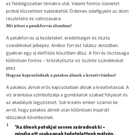
ez feldolgozatlan témákra utal. Valami fontos üzenetet
próbál közvetíteni tudatalattid. Érdemes odafigyelni az álom
részleteire és változásaira.
Mit jelent a patakforrás álomban?
A patakforrás új kezdeteket, eredetiséget és tiszta
szándékokat jelképez. Amikor forrást találsz álmodban,
gyakran egy új életfázis küszöbén állsz. A forrás tisztasága
különösen fontos – kristálytiszta víz őszinte szándékokat
jelez.
Hogyan kapcsolódnak a patakos álmok a kreativitáshoz?
A patakos álmok erős kapcsolatban állnak a kreativitással. A
víz áramlása szimbolizálja a gondolatok szabad folyását és
az akadályok legyőzését. Sok kreatív ember számol be
arról, hogy patakos álmok után különösen inspirált
időszakok következnek.
"Az álmok patakjai sosem száradnak ki –
mindig ott csobognak tudatalattunk mélyén,