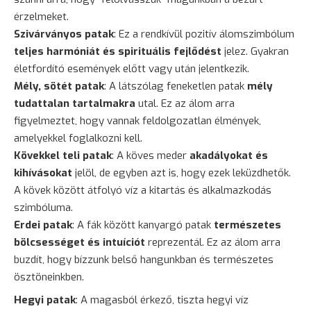
érzelmeket.
Szivárványos patak
: Ez a rendkívül pozitív álomszimbólum
teljes harmóniát és spirituális fejlődést
jelez. Gyakran
életfordító események előtt vagy után jelentkezik.
Mély, sötét patak
: A látszólag feneketlen patak
mély
tudattalan tartalmakra
utal. Ez az álom arra
figyelmeztet, hogy vannak feldolgozatlan élmények,
amelyekkel foglalkozni kell.
Kövekkel teli patak
: A köves meder
akadályokat és
kihívásokat
jelöl, de egyben azt is, hogy ezek leküzdhetők.
A kövek között átfolyó víz a kitartás és alkalmazkodás
szimbóluma.
Erdei patak
: A fák között kanyargó patak
természetes
bölcsességet és intuíciót
reprezentál. Ez az álom arra
buzdít, hogy bízzunk belső hangunkban és természetes
ösztöneinkben.
Hegyi patak
: A magasból érkező, tiszta hegyi víz