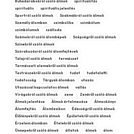
Ruhadarabokról szóló álmok
spiritualitás
spirituális
spirituális jelentés
Sportról szóló álmok
Szakmákról szóló álmok
Személy álomban
szimbolika
szimbólum
szimbólumok
szálloda
Számokról szóló álomképek
Szépségről szóló álmok
Színekről szóló álmok
Szórakozásról szóló álomfejtések
Talajról szóló álmok
természet
Természeti elemekről szóló álmok
Testrészekről szóló álmok
tudat
tudatalatti
tudatosság
Tárgyak álomban
utazás
Utazással kapcsolatos álmok
vallás
Virágokról szóló álmok
zene
Zenéről szóló álmok
Álmok jelentése
Álmok értelmezése
Álmoskönyv
Álomfejtés
Álomlexikon
Édességről szóló álmok
Élőlényekről szóló álmok
Épületekről szóló álmok
Érzelem álomban
Ételekről szóló álmok
Ünnepekről szóló álmok
állatok
álmok
álom