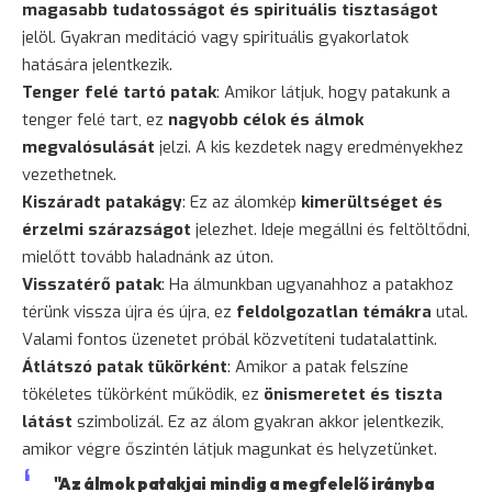
magasabb tudatosságot és spirituális tisztaságot
jelöl. Gyakran meditáció vagy spirituális gyakorlatok
hatására jelentkezik.
Tenger felé tartó patak
: Amikor látjuk, hogy patakunk a
tenger felé tart, ez
nagyobb célok és álmok
megvalósulását
jelzi. A kis kezdetek nagy eredményekhez
vezethetnek.
Kiszáradt patakágy
: Ez az álomkép
kimerültséget és
érzelmi szárazságot
jelezhet. Ideje megállni és feltöltődni,
mielőtt tovább haladnánk az úton.
Visszatérő patak
: Ha álmunkban ugyanahhoz a patakhoz
térünk vissza újra és újra, ez
feldolgozatlan témákra
utal.
Valami fontos üzenetet próbál közvetíteni tudatalattink.
Átlátszó patak tükörként
: Amikor a patak felszíne
tökéletes tükörként működik, ez
önismeretet és tiszta
látást
szimbolizál. Ez az álom gyakran akkor jelentkezik,
amikor végre őszintén látjuk magunkat és helyzetünket.
"Az álmok patakjai mindig a megfelelő irányba