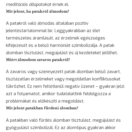
meditációs állapotokat
érnek el.
Mit jelent, ha patakról álmodom?
A patakról való álmodás általában pozitív
jelentéstartalommal bír. Leggyakrabban az élet
természetes áramlását, az érzelmek egészséges
kifejezését és a belső harmóniát szimbolizálja. A patak
álomban tisztulást, megújulást és új kezdeteket jelölhet.
Miért álmodom zavaros patakról?
A zavaros vagy szennyezett patak álomban belső zavart,
tisztázatlan érzelmeket vagy megoldatlan konfliktusokat
tükrözhet. Ez nem feltétlenül negatív üzenet – gyakran jelzi
azt a folyamatot, amikor tudatalattink feldolgozza a
problémákat és előkészíti a megoldást.
Mit jelent patakban fürdeni álomban?
A patakban való fürdés álomban tisztulást, megújulást és
gyógyulást szimbolizál. Ez az álomtípus gyakran akkor