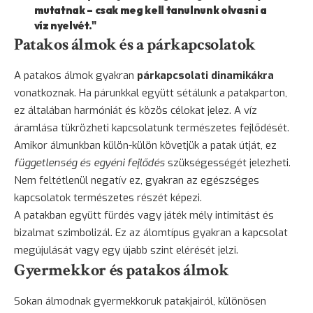
mutatnak – csak meg kell tanulnunk olvasni a
víz nyelvét."
Patakos álmok és a párkapcsolatok
A patakos álmok gyakran
párkapcsolati dinamikákra
vonatkoznak. Ha párunkkal együtt sétálunk a patakparton,
ez általában harmóniát és közös célokat jelez. A víz
áramlása tükrözheti kapcsolatunk természetes fejlődését.
Amikor álmunkban külön-külön követjük a patak útját, ez
függetlenség és egyéni fejlődés
szükségességét jelezheti.
Nem feltétlenül negatív ez, gyakran az egészséges
kapcsolatok természetes részét képezi.
A patakban együtt fürdés vagy játék mély intimitást és
bizalmat szimbolizál. Ez az álomtípus gyakran a kapcsolat
megújulását vagy egy újabb szint elérését jelzi.
Gyermekkor és patakos álmok
Sokan álmodnak gyermekkoruk patakjairól, különösen