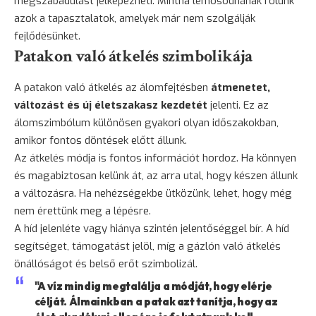
megszabadulást jelképezheti. Mintha lemosódnának rólunk
azok a tapasztalatok, amelyek már nem szolgálják
fejlődésünket.
Patakon való átkelés szimbolikája
A patakon való átkelés az álomfejtésben
átmenetet,
változást és új életszakasz kezdetét
jelenti. Ez az
álomszimbólum különösen gyakori olyan időszakokban,
amikor fontos döntések előtt állunk.
Az átkelés módja is fontos információt hordoz. Ha könnyen
és magabiztosan kelünk át, az arra utal, hogy készen állunk
a változásra. Ha nehézségekbe ütközünk, lehet, hogy még
nem érettünk meg a lépésre.
A híd jelenléte vagy hiánya szintén jelentőséggel bír. A híd
segítséget, támogatást jelöl, míg a gázlón való átkelés
önállóságot és belső erőt szimbolizál.
"A víz mindig megtalálja a módját, hogy elérje
célját. Álmainkban a patak azt tanítja, hogy az