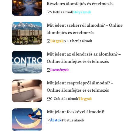
Részletes álomfejtés és értelmezés
V betűs álmok
Helyszínek
Mit jelent szekérről álmodni? – Online
álomfejtés és értelmezés
Tárgyak
S-Sz betűs álmok
Mit jelent az ellenőrzés az álomban? –
Online álomfejtés és értelmezés
Események
Mit jelent csaptelepről álmodni? –
Online álomfejtés és értelmezés
C-Cs betűs álmok
Tárgyak
Mit jelent fecskével álmodni?
Állatok
F betűs álmok