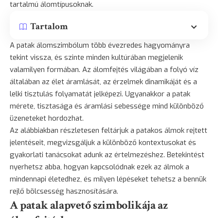
tartalmú álomtípusoknak.
Tartalom
A patak álomszimbólum több évezredes hagyományra
tekint vissza, és szinte minden kultúrában megjelenik
valamilyen formában. Az álomfejtés világában a folyó víz
általában az élet áramlását, az érzelmek dinamikáját és a
lelki tisztulás folyamatát jelképezi. Ugyanakkor a patak
mérete, tisztasága és áramlási sebessége mind különböző
üzeneteket hordozhat.
Az alábbiakban részletesen feltárjuk a patakos álmok rejtett
jelentéseit, megvizsgáljuk a különböző kontextusokat és
gyakorlati tanácsokat adunk az értelmezéshez. Betekintést
nyerhetsz abba, hogyan kapcsolódnak ezek az álmok a
mindennapi életedhez, és milyen lépéseket tehetsz a bennük
rejlő bölcsesség hasznosítására.
A patak alapvető szimbolikája az