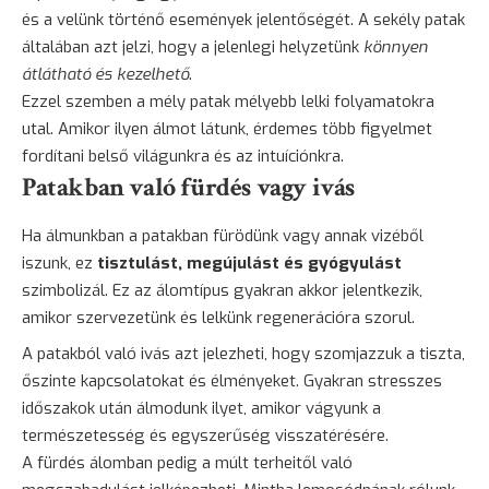
és a velünk történő események jelentőségét. A sekély patak
általában azt jelzi, hogy a jelenlegi helyzetünk
könnyen
átlátható és kezelhető
.
Ezzel szemben a mély patak mélyebb lelki folyamatokra
utal. Amikor ilyen álmot látunk, érdemes több figyelmet
fordítani belső világunkra és az intuíciónkra.
Patakban való fürdés vagy ivás
Ha álmunkban a patakban fürödünk vagy annak vizéből
iszunk, ez
tisztulást, megújulást és gyógyulást
szimbolizál. Ez az álomtípus gyakran akkor jelentkezik,
amikor szervezetünk és lelkünk regenerációra szorul.
A patakból való ivás azt jelezheti, hogy szomjazzuk a tiszta,
őszinte kapcsolatokat és élményeket. Gyakran stresszes
időszakok után álmodunk ilyet, amikor vágyunk a
természetesség és egyszerűség visszatérésére.
A fürdés álomban pedig a múlt terheitől való