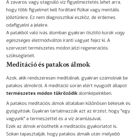
A zavaros vagy stagnáló víz figyelmeztetés lehet arra,
hogy több figyelmet kell fordítani fizikai vagy mentális
jóllétünkre. Ez nem diagnosztikai eszköz, de érdemes
odafigyelni a jelekre.
A patakból való ivás álomban gyakran
tisztító kúrák vagy
egészséges életmódváltás
iránti vágyat fejez ki. A
szervezet természetes módon jelzi regenerációs
szükségleteit.
Meditáció és patakos álmok
Azok, akik rendszeresen meditálnak, gyakran számolnak be
patakos álmokról. A meditáció során elért nyugodt állapot
természetes módon tükröződik
álomképeinkben.
A patakos meditációs álmok általában különösen békések és
gyógyítóak. Gyakran tartalmazzák azt az érzést, hogy "egy
vagyunk" a természettel és a víz áramlásával.
Ezek az álmok erősíthetik a meditációs gyakorlatot is.
Sokan tapasztalják, hogy patakos álmaik után
mélyebb