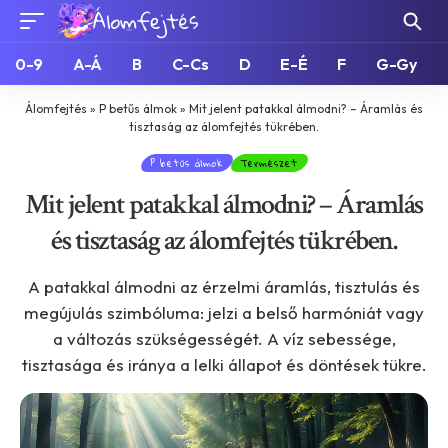
0-9
A-Á
B
C-Cs
D
E-É
F
G-Gy
Álomfejtés
»
P betűs álmok
»
Mit jelent patakkal álmodni? – Áramlás és
tisztaság az álomfejtés tükrében.
P betűs álmok
Természet
Mit jelent patakkal álmodni? – Áramlás
és tisztaság az álomfejtés tükrében.
A patakkal álmodni az érzelmi áramlás, tisztulás és
megújulás szimbóluma: jelzi a belső harmóniát vagy
a változás szükségességét. A víz sebessége,
tisztasága és iránya a lelki állapot és döntések tükre.