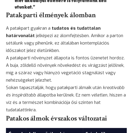
élet akadályai ellenére is folytatnunk kell
utunkat."
Patakparti élmények álomban
A patakpart gyakran a
tudatos és tudattalan
határvonalát
jelképezi az álomfejtésben. Amikor a parton
sétálunk vagy pihenünk, ez általában kontemplációs
időszakot jelez életünkben.
A patakparti növényzet állapota is fontos üzenetet hordoz.
A buja, zöldellő növények növekedést és virágzást jelölnek,
míg a száraz vagy hiányzó vegetáció stagnálást vagy
nehézségeket jelezhet.
Sokan tapasztalják, hogy patakparti álmaik után
kreatívabb
és inspiráltabb
állapotba kerülnek. Ez nem véletlen, hiszen a
víz és a természet kombinációja ősi szinten hat
tudatalattinkra.
Patakos álmok évszakos változatai