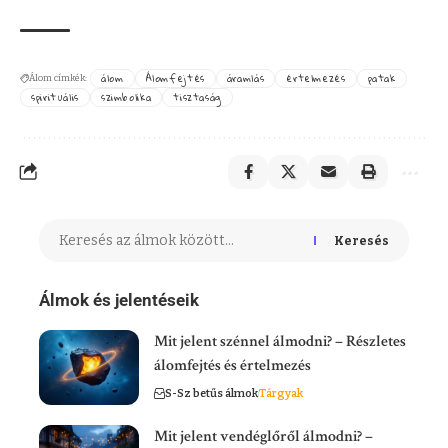
álom
Álomfejtés
áramlás
értelmezés
patak
Álom címkék:
spirituális
szimbolika
tisztaság
Keresés
Álmok és jelentéseik
Mit jelent szénnel álmodni? – Részletes
álomfejtés és értelmezés
S-Sz betűs álmok
Tárgyak
Mit jelent vendéglőről álmodni? –