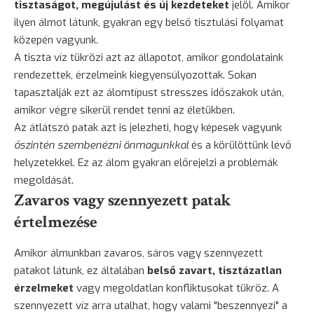
tisztaságot, megújulást és új kezdeteket
jelöl. Amikor
ilyen álmot látunk, gyakran egy belső tisztulási folyamat
közepén vagyunk.
A tiszta víz tükrözi azt az állapotot, amikor gondolataink
rendezettek, érzelmeink kiegyensúlyozottak. Sokan
tapasztalják ezt az álomtípust stresszes időszakok után,
amikor végre sikerül rendet tenni az életükben.
Az átlátszó patak azt is jelezheti, hogy képesek vagyunk
őszintén szembenézni önmagunkkal
és a körülöttünk lévő
helyzetekkel. Ez az álom gyakran előrejelzi a problémák
megoldását.
Zavaros vagy szennyezett patak
értelmezése
Amikor álmunkban zavaros, sáros vagy szennyezett
patakot látunk, ez általában
belső zavart, tisztázatlan
érzelmeket
vagy megoldatlan konfliktusokat tükröz. A
szennyezett víz arra utalhat, hogy valami "beszennyezi" a