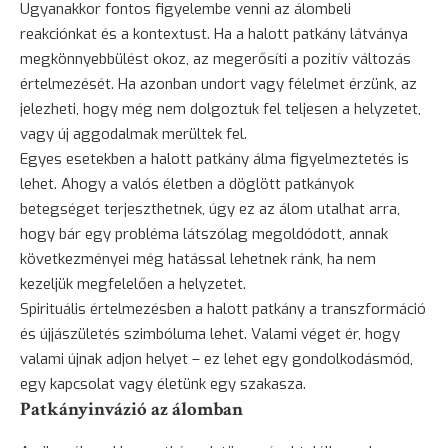
Ugyanakkor fontos figyelembe venni az álombeli
reakciónkat és a kontextust. Ha a halott patkány látványa
megkönnyebbülést okoz, az megerősíti a pozitív változás
értelmezését. Ha azonban undort vagy félelmet érzünk, az
jelezheti, hogy még nem dolgoztuk fel teljesen a helyzetet,
vagy új aggodalmak merültek fel.
Egyes esetekben a halott patkány álma figyelmeztetés is
lehet. Ahogy a valós életben a döglött patkányok
betegséget terjeszthetnek, úgy ez az álom utalhat arra,
hogy bár egy probléma látszólag megoldódott, annak
következményei még hatással lehetnek ránk, ha nem
kezeljük megfelelően a helyzetet.
Spirituális értelmezésben a halott patkány a transzformáció
és újjászületés szimbóluma lehet. Valami véget ér, hogy
valami újnak adjon helyet – ez lehet egy gondolkodásmód,
egy kapcsolat vagy életünk egy szakasza.
Patkányinvázió az álomban