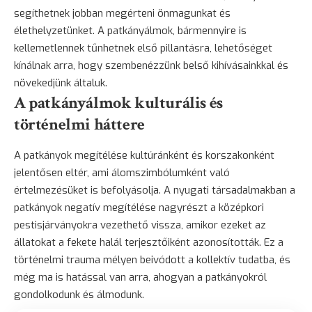
segíthetnek jobban megérteni önmagunkat és
élethelyzetünket. A patkányálmok, bármennyire is
kellemetlennek tűnhetnek első pillantásra, lehetőséget
kínálnak arra, hogy szembenézzünk belső kihívásainkkal és
növekedjünk általuk.
A patkányálmok kulturális és
történelmi háttere
A patkányok megítélése kultúránként és korszakonként
jelentősen eltér, ami álomszimbólumként való
értelmezésüket is befolyásolja. A nyugati társadalmakban a
patkányok negatív megítélése nagyrészt a középkori
pestisjárványokra vezethető vissza, amikor ezeket az
állatokat a fekete halál terjesztőiként azonosították. Ez a
történelmi trauma mélyen beivódott a kollektív tudatba, és
még ma is hatással van arra, ahogyan a patkányokról
gondolkodunk és álmodunk.