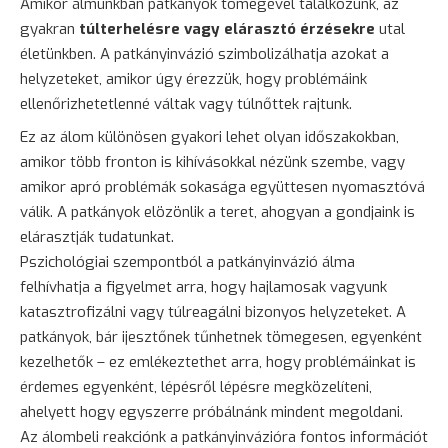
Amikor álmunkban patkányok tömegével találkozunk, az
gyakran
túlterhelésre vagy elárasztó érzésekre
utal
életünkben. A patkányinvázió szimbolizálhatja azokat a
helyzeteket, amikor úgy érezzük, hogy problémáink
ellenőrizhetetlenné váltak vagy túlnőttek rajtunk.
Ez az álom különösen gyakori lehet olyan időszakokban,
amikor több fronton is kihívásokkal nézünk szembe, vagy
amikor apró problémák sokasága együttesen nyomasztóvá
válik. A patkányok elözönlik a teret, ahogyan a gondjaink is
elárasztják tudatunkat.
Pszichológiai szempontból a patkányinvázió álma
felhívhatja a figyelmet arra, hogy hajlamosak vagyunk
katasztrofizálni vagy túlreagálni bizonyos helyzeteket. A
patkányok, bár ijesztőnek tűnhetnek tömegesen, egyenként
kezelhetők – ez emlékeztethet arra, hogy problémáinkat is
érdemes egyenként, lépésről lépésre megközelíteni,
ahelyett hogy egyszerre próbálnánk mindent megoldani.
Az álombeli reakciónk a patkányinvázióra fontos információt