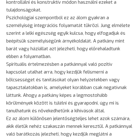
kontrollálni és konstruktív módon használni ezeket a
tulajdonságokat.
Pszichológiai szempontból ez az álom gyakran a
személyiség integrációs folyamatát tükrözi. Jung elmélete
szerint a lelki egészség egyik kulcsa, hogy elfogadjuk és
beépítsük személyiségünk árnyékoldalát. A patkány mint
barát
vagy háziállat azt jelezheti, hogy előrehaladtunk
ebben a folyamatban.
Spirituális értelmezésben a patkánnyal való pozitív
kapcsolat utalhat arra, hogy kezdjük felismerni a
bölcsességet és tanításokat olyan helyzetekben vagy
tapasztalatokban is, amelyeket korábban csak negatívnak
láttunk. Ahogy a patkány képes a legmostohább
körülmények között is túlélni és gyarapodni, úgy mi is
tanulhatunk és növekedhetünk a kihívások által.
Ez az álom különösen jelentőségteljes lehet azok számára,
akik életük nehéz szakaszán mennek keresztül. A patkánnyal
való barátkozás jelezheti, hogy kezdjük meglátni a