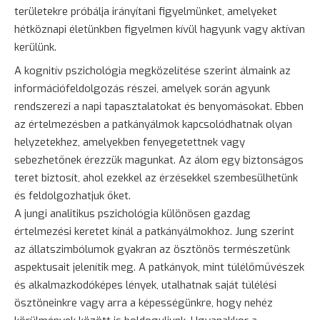
területekre próbálja irányítani figyelmünket, amelyeket
hétköznapi életünkben figyelmen kívül hagyunk vagy aktívan
kerülünk.
A kognitív pszichológia megközelítése szerint álmaink az
információfeldolgozás részei, amelyek során agyunk
rendszerezi a napi tapasztalatokat és benyomásokat. Ebben
az értelmezésben a patkányálmok kapcsolódhatnak olyan
helyzetekhez, amelyekben fenyegetettnek vagy
sebezhetőnek érezzük magunkat. Az álom egy biztonságos
teret biztosít, ahol ezekkel az érzésekkel szembesülhetünk
és feldolgozhatjuk őket.
A jungi analitikus pszichológia különösen gazdag
értelmezési keretet kínál a patkányálmokhoz. Jung szerint
az állatszimbólumok gyakran az ösztönös természetünk
aspektusait jelenítik meg. A patkányok, mint túlélőművészek
és alkalmazkodóképes lények, utalhatnak saját túlélési
ösztöneinkre vagy arra a képességünkre, hogy nehéz