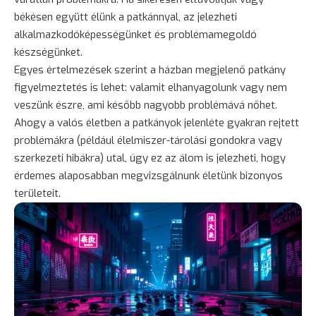
békésen együtt élünk a patkánnyal, az jelezheti
alkalmazkodóképességünket és problémamegoldó
készségünket.
Egyes értelmezések szerint a házban megjelenő patkány
figyelmeztetés is lehet: valamit elhanyagolunk vagy nem
veszünk észre, ami később nagyobb problémává nőhet.
Ahogy a valós életben a patkányok jelenléte gyakran rejtett
problémákra (például élelmiszer-tárolási gondokra vagy
szerkezeti hibákra) utal, úgy ez az álom is jelezheti, hogy
érdemes alaposabban megvizsgálnunk életünk bizonyos
területeit.