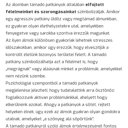
Az álomban támadó patkányok általában
elfojtott
félelmeinket és szorongásainkat
szimbolizálják. Amikor
egy agresszív patkány üldöz vagy megtámad álmunkban,
ez gyakran olyan élethelyzetekre utal, amelyekben
fenyegetve vagy sarokba szorítva érezzük magunkat.
Az ilyen álmok különösen gyakoriak lehetnek stresszes
időszakokban, amikor úgy érezzük, hogy elveszítjük a
kontrollt életünk bizonyos területei felett. A támadó
patkány szimbolizálhatja azt a félelmet is, hogy
„megrágnak” vagy aláásnak minket a problémák, amelyekkel
nem nézünk szembe.
Pszichológiai szempontból a támadó patkányok
megjelenése jelezheti, hogy tudatalattink arra
ösztönöz
:
foglalkozzunk aktívan problémáinkkal, ahelyett hogy
elkerülnénk azokat. Ahogy a patkányok a sötét, rejtett
helyeken élnek, úgy ezek az álmok gyakran olyan gondokra
utalnak, amelyeket „a szőnyeg alá söpörtünk”.
A támadó patkányról szóló álmok értelmezésénél fontos