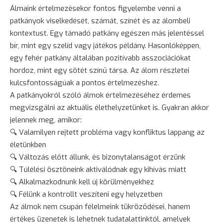
Álmaink értelmezésekor fontos figyelembe venni a
patkányok viselkedését, számát, színét és az álombeli
kontextust. Egy támadó patkány egészen más jelentéssel
bír, mint egy szelíd vagy játékos példány. Hasonlóképpen,
egy fehér patkány általában pozitívabb asszociációkat
hordoz, mint egy sötét színű társa. Az álom részletei
kulcsfontosságúak a pontos értelmezéshez.
A patkányokról szóló álmok értelmezéséhez érdemes
megvizsgálni az aktuális élethelyzetünket is. Gyakran akkor
jelennek meg, amikor:
🔍 Valamilyen rejtett probléma vagy konfliktus lappang az
életünkben
🔍 Változás előtt állunk, és bizonytalanságot érzünk
🔍 Túlélési ösztöneink aktiválódnak egy kihívás miatt
🔍 Alkalmazkodnunk kell új körülményekhez
🔍 Félünk a kontrollt veszíteni egy helyzetben
Az álmok nem csupán félelmeink tükröződései, hanem
értékes üzenetek is lehetnek tudatalattinktól, amelyek