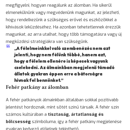
megfigyelni, hogyan reagálunk az álomban. Ha sikerül
elmenekülnünk vagy megvédenünk magunkat, az jelezheti,
hogy rendelkezünk a szükséges erővel és eszközökkel a
kihívások leküzdéséhez. Ha azonban tehetetlennek érezzük
magunkat, az arra utalhat, hogy több támogatásra vagy új
megküzdési stratégiákra van szükségünk.
„A félelmeinkkel való szembenézés nem azt
jelenti, hogy nem félünk többé, hanem azt,
hogy a félelem ellenére is képesek vagyunk
cselekedni. Az álmainkban megjelenő támadó
állatok gyakran éppen erre a bátorságra
hívnak fel bennünket.”
Fehér patkány az álomban
A fehér patkányok álmainkban általában sokkal pozitívabb
jelentést hordoznak, mint sötét színű társaik. A fehér szín
számos kultúrában a
tisztaság, ártatlanság és
bölcsesség
szimbóluma, így a fehér patkány megjelenése
gyakran kedvező előjelnek tekinthető.