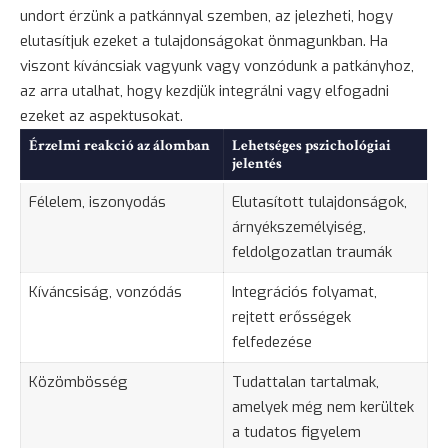
undort érzünk a patkánnyal szemben, az jelezheti, hogy
elutasítjuk ezeket a tulajdonságokat önmagunkban. Ha
viszont kíváncsiak vagyunk vagy vonzódunk a patkányhoz,
az arra utalhat, hogy kezdjük integrálni vagy elfogadni
ezeket az aspektusokat.
Érzelmi reakció az álomban
Lehetséges pszichológiai
jelentés
Félelem, iszonyodás
Elutasított tulajdonságok,
árnyékszemélyiség,
feldolgozatlan traumák
Kíváncsiság, vonzódás
Integrációs folyamat,
rejtett erősségek
felfedezése
Közömbösség
Tudattalan tartalmak,
amelyek még nem kerültek
a tudatos
figyelem