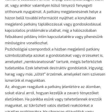
át, vagy amikor valamilyen külső tényező fenyegeti
otthonunk nyugalmát. A patkány megjelenésének helye a
házon belül további információt nyújthat: a
konyhában
megjelenő patkány táplálkozással vagy gondoskodással
kapcsolatos problémákra utalhat, míg a hálószobában
felbukkanó példány intim kapcsolatainkra vagy pihenésünk
minőségére vonatkozhat.
Pszichológiai szempontból a házban megjelenő patkány
szimbolizálhatja azokat a gondolatokat vagy érzéseket is,
amelyeket „nemkívánatosnak” tartunk, mégis beférkőztek
tudatunkba. Ezek lehetnek destruktív gondolatok, irigység,
harag vagy más „sötét” érzelmek, amelyeket nem szívesen
ismerünk el magunkban.
Az, ahogyan reagálunk a patkány jelenlétére az álomban,
sokat elárul arról, hogyan kezeljük a zavaró tényezőket
életünkben. Ha pánikba esünk vagy tehetetlennek érezzük
magunkat, az tükrözheti valós életbeli reakciónkat a
váratlan problémákra. Ha sikeresen eltávolítjuk vagy