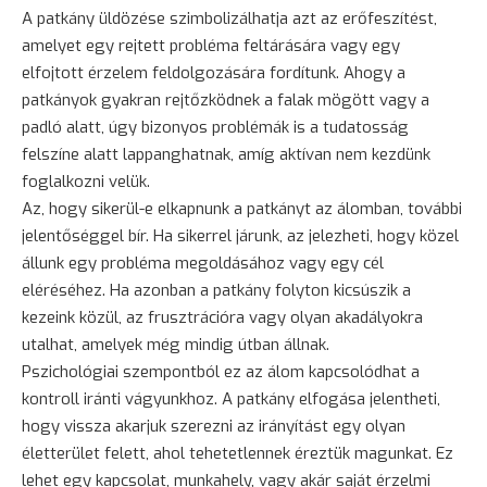
A patkány üldözése szimbolizálhatja azt az erőfeszítést,
amelyet egy rejtett probléma feltárására vagy egy
elfojtott érzelem feldolgozására fordítunk. Ahogy a
patkányok gyakran rejtőzködnek a falak mögött vagy a
padló alatt, úgy bizonyos problémák is a tudatosság
felszíne alatt lappanghatnak, amíg aktívan nem kezdünk
foglalkozni velük.
Az, hogy sikerül-e elkapnunk a patkányt az álomban, további
jelentőséggel bír. Ha sikerrel járunk, az jelezheti, hogy közel
állunk egy probléma megoldásához vagy egy cél
eléréséhez. Ha azonban a patkány folyton kicsúszik a
kezeink közül, az frusztrációra vagy olyan akadályokra
utalhat, amelyek még mindig útban állnak.
Pszichológiai szempontból ez az álom kapcsolódhat a
kontroll iránti vágyunkhoz. A patkány elfogása jelentheti,
hogy vissza akarjuk szerezni az irányítást egy olyan
életterület felett, ahol tehetetlennek éreztük magunkat. Ez
lehet egy kapcsolat, munkahely, vagy akár saját érzelmi