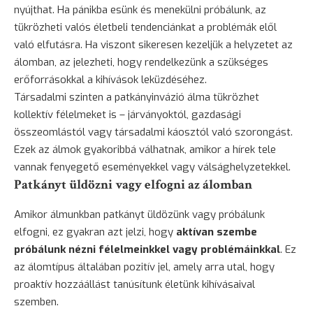
nyújthat. Ha pánikba esünk és menekülni próbálunk, az
tükrözheti valós életbeli tendenciánkat a problémák elől
való elfutásra. Ha viszont sikeresen kezeljük a helyzetet az
álomban, az jelezheti, hogy rendelkezünk a szükséges
erőforrásokkal a kihívások leküzdéséhez.
Társadalmi szinten a patkányinvázió álma tükrözhet
kollektív félelmeket is – járványoktól, gazdasági
összeomlástól vagy társadalmi káosztól való szorongást.
Ezek az álmok gyakoribbá válhatnak, amikor a hírek tele
vannak fenyegető eseményekkel vagy válsághelyzetekkel.
Patkányt üldözni vagy elfogni az álomban
Amikor álmunkban patkányt üldözünk vagy próbálunk
elfogni, ez gyakran azt jelzi, hogy
aktívan szembe
próbálunk nézni félelmeinkkel vagy problémáinkkal
. Ez
az álomtípus általában pozitív jel, amely arra utal, hogy
proaktív hozzáállást tanúsítunk életünk kihívásaival
szemben.