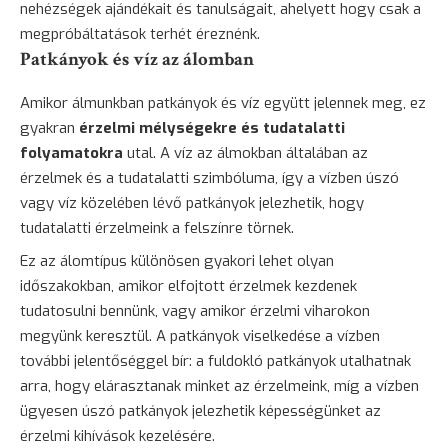
nehézségek ajándékait és tanulságait, ahelyett hogy csak a
megpróbáltatások terhét éreznénk.
Patkányok és víz az álomban
Amikor álmunkban patkányok és víz együtt jelennek meg, ez
gyakran
érzelmi mélységekre és tudatalatti
folyamatokra
utal. A víz az álmokban általában az
érzelmek és a tudatalatti szimbóluma, így a vízben úszó
vagy víz közelében lévő patkányok jelezhetik, hogy
tudatalatti érzelmeink a felszínre törnek.
Ez az álomtípus különösen gyakori lehet olyan
időszakokban, amikor elfojtott érzelmek kezdenek
tudatosulni bennünk, vagy amikor érzelmi viharokon
megyünk keresztül. A patkányok viselkedése a vízben
további jelentőséggel bír: a fuldokló patkányok utalhatnak
arra, hogy elárasztanak minket az érzelmeink, míg a vízben
ügyesen úszó patkányok jelezhetik képességünket az
érzelmi kihívások kezelésére.