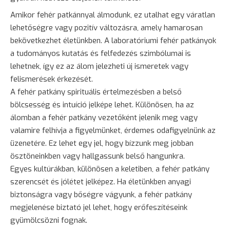
Amikor fehér patkánnyal álmodunk, ez utalhat egy váratlan
lehetőségre vagy pozitív változásra, amely hamarosan
bekövetkezhet életünkben. A laboratóriumi fehér patkányok
a tudományos
kutatás
és felfedezés szimbólumai is
lehetnek, így ez az álom jelezheti új ismeretek vagy
felismerések érkezését.
A fehér patkány spirituális értelmezésben a belső
bölcsesség és intuíció jelképe lehet. Különösen, ha az
álomban a fehér patkány vezetőként jelenik meg vagy
valamire felhívja a figyelmünket, érdemes odafigyelnünk az
üzenetére. Ez lehet egy jel, hogy bízzunk meg jobban
ösztöneinkben vagy hallgassunk belső hangunkra.
Egyes kultúrákban, különösen a keletiben, a fehér patkány
szerencsét és jólétet jelképez. Ha életünkben anyagi
biztonságra vagy bőségre vágyunk, a fehér patkány
megjelenése biztató jel lehet, hogy erőfeszítéseink
gyümölcsözni fognak.