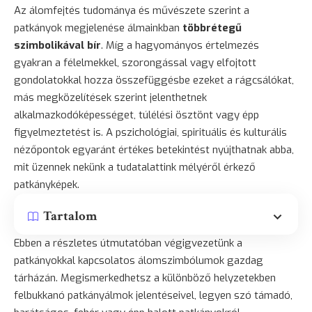
Az álomfejtés tudománya és művészete szerint a
patkányok megjelenése álmainkban
többrétegű
szimbolikával bír
. Míg a hagyományos értelmezés
gyakran a félelmekkel, szorongással vagy elfojtott
gondolatokkal hozza összefüggésbe ezeket a rágcsálókat,
más megközelítések szerint jelenthetnek
alkalmazkodóképességet, túlélési ösztönt vagy épp
figyelmeztetést is. A pszichológiai, spirituális és kulturális
nézőpontok egyaránt értékes betekintést nyújthatnak abba,
mit üzennek nekünk a tudatalattink mélyéről érkező
patkányképek.
Tartalom
Ebben a részletes útmutatóban végigvezetünk a
patkányokkal kapcsolatos álomszimbólumok gazdag
tárházán. Megismerkedhetsz a különböző helyzetekben
felbukkanó patkányálmok jelentéseivel, legyen szó támadó,