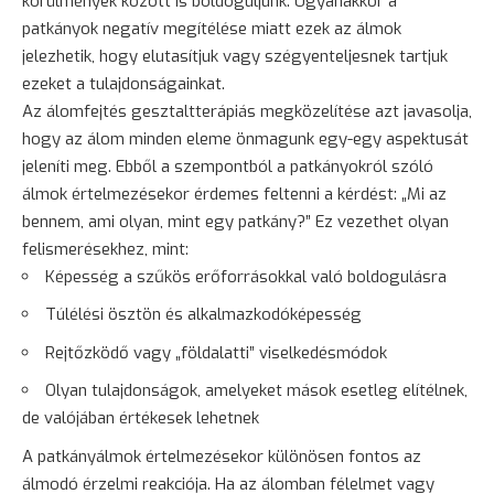
körülmények között is boldoguljunk. Ugyanakkor a
patkányok negatív megítélése miatt ezek az álmok
jelezhetik, hogy elutasítjuk vagy szégyenteljesnek tartjuk
ezeket a tulajdonságainkat.
Az álomfejtés gesztaltterápiás megközelítése azt javasolja,
hogy az álom minden eleme önmagunk egy-egy aspektusát
jeleníti meg. Ebből a szempontból a patkányokról szóló
álmok értelmezésekor érdemes feltenni a kérdést: „Mi az
bennem, ami olyan, mint egy patkány?” Ez vezethet olyan
felismerésekhez, mint:
Képesség a szűkös erőforrásokkal való boldogulásra
Túlélési ösztön és alkalmazkodóképesség
Rejtőzködő vagy „földalatti” viselkedésmódok
Olyan tulajdonságok, amelyeket mások esetleg elítélnek,
de valójában értékesek lehetnek
A patkányálmok értelmezésekor különösen fontos az
álmodó érzelmi reakciója. Ha az álomban félelmet vagy