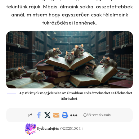
tekintünk rájuk. Mégis, álmaink sokkal összetettebbek
annál, mintsem hogy egyszerűen csak félelmeink
tükröződései lennének.
A patkányok megjelenése az álmokban erős érzelmeket és félelmeket
tükrözhet.
83 perc olvasás
By
Álomfejtés
2025.10.07.