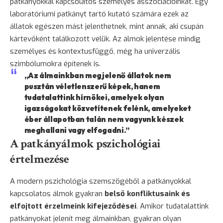
patkányokkal kapcsolatos személyes asszociációinkat. Egy
laboratóriumi patkányt tartó kutató számára ezek az
állatok egészen mást jelenthetnek, mint annak, aki csupán
kártevőként találkozott velük. Az álmok jelentése mindig
személyes és kontextusfüggő, még ha univerzális
szimbólumokra építenek is.
„Az álmainkban megjelenő állatok nem
pusztán véletlenszerű képek, hanem
tudatalattink hírnökei, amelyek olyan
igazságokat közvetítenek felénk, amelyeket
éber állapotban talán nem vagyunk készek
meghallani vagy elfogadni.”
A patkányálmok pszichológiai
értelmezése
A modern pszichológia szemszögéből a patkányokkal
kapcsolatos álmok gyakran
belső konfliktusaink és
elfojtott érzelmeink kifejeződései
. Amikor tudatalattink
patkányokat jelenít meg álmainkban, gyakran olyan