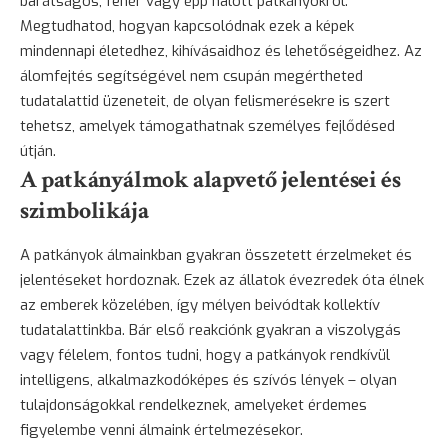
barátságos, fehér vagy épp halott patkányokról.
Megtudhatod, hogyan kapcsolódnak ezek a képek
mindennapi életedhez, kihívásaidhoz és lehetőségeidhez. Az
álomfejtés segítségével nem csupán megértheted
tudatalattid üzeneteit, de olyan felismerésekre is szert
tehetsz, amelyek támogathatnak személyes fejlődésed
útján.
A patkányálmok alapvető jelentései és
szimbolikája
A patkányok álmainkban gyakran összetett érzelmeket és
jelentéseket hordoznak. Ezek az állatok évezredek óta élnek
az emberek közelében, így mélyen beivódtak kollektív
tudatalattinkba. Bár első reakciónk gyakran a viszolygás
vagy
félelem
, fontos tudni, hogy a patkányok rendkívül
intelligens, alkalmazkodóképes és szívós lények – olyan
tulajdonságokkal rendelkeznek, amelyeket érdemes
figyelembe venni álmaink értelmezésekor.