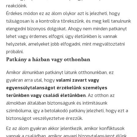
reakcióink.
Érdekes módon ez az álom olykor azt is jelezheti, hogy
túlságosan is a kontrollra törekszünk, és meg kell tanulnunk
elengedni bizonyos dolgokat. Ahogy nem minden patkányt
lehet vagy érdemes elfogni, úgy életünkben is vannak
helyzetek, amelyeket jobb elfogadni, mint megváltoztatni
próbálni.
Patkány a házban vagy otthonban
Amikor álmunkban patkányt látunk otthonunkban, ez
gyakran arra utal, hogy
valami zavart vagy
egyensúlytalanságot érzékelünk személyes
terünkben vagy családi életünkben
. Az otthon az
álmokban általában biztonságunk és intimitásunk
szimbóluma, így a betolakodó patkány jelezheti, hogy ezt a
biztonságot veszélyeztetve érezzük.
Ez az álom gyakran akkor jelentkezik, amikor konfliktusok
vannak a családban, amikor anyagi bizonytalanságot élünk