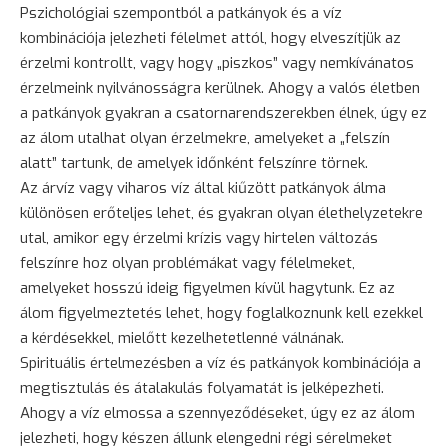
Pszichológiai szempontból a patkányok és a víz
kombinációja jelezheti félelmet attól, hogy elveszítjük az
érzelmi kontrollt, vagy hogy „piszkos” vagy nemkívánatos
érzelmeink nyilvánosságra kerülnek. Ahogy a valós életben
a patkányok gyakran a csatornarendszerekben élnek, úgy ez
az álom utalhat olyan érzelmekre, amelyeket a „felszín
alatt” tartunk, de amelyek időnként felszínre törnek.
Az árvíz vagy viharos víz által kiűzött patkányok álma
különösen erőteljes lehet, és gyakran olyan élethelyzetekre
utal, amikor egy érzelmi krízis vagy hirtelen változás
felszínre hoz olyan problémákat vagy félelmeket,
amelyeket hosszú ideig figyelmen kívül hagytunk. Ez az
álom figyelmeztetés lehet, hogy foglalkoznunk kell ezekkel
a kérdésekkel, mielőtt kezelhetetlenné válnának.
Spirituális értelmezésben a víz és patkányok kombinációja a
megtisztulás és átalakulás folyamatát is jelképezheti.
Ahogy a víz elmossa a szennyeződéseket, úgy ez az álom
jelezheti, hogy készen állunk elengedni régi sérelmeket