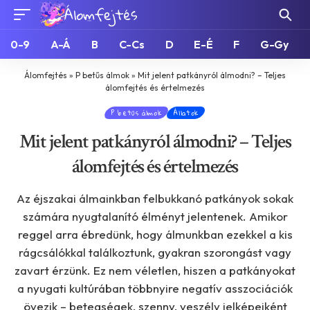
0-9
A-Á
B
C-Cs
D
E-É
F
G-Gy
Álomfejtés
»
P betűs álmok
»
Mit jelent patkányról álmodni? – Teljes
álomfejtés és értelmezés
P betűs álmok
Állatok
Mit jelent patkányról álmodni? – Teljes
álomfejtés és értelmezés
Az éjszakai álmainkban felbukkanó patkányok sokak
számára nyugtalanító élményt jelentenek. Amikor
reggel arra ébredünk, hogy álmunkban ezekkel a kis
rágcsálókkal találkoztunk, gyakran szorongást vagy
zavart érzünk. Ez nem véletlen, hiszen a patkányokat
a nyugati kultúrában többnyire negatív asszociációk
övezik – betegségek, szenny, veszély jelképeiként