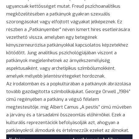
ugyancsak kettősséget mutat. Freud pszichoanalitikus
megközelítésében a patkányok gyakran szexuális
szorongásokat vagy elfojtott vágyakat jelképeznek. Ez
részben a „Patkányember” néven ismert híres esetleírására
vezethető vissza, amelyben egy betegének
kényszerneurózisa patkányokkal kapcsolatos képzetekhez
kötődött. Jung analitikus pszichológiájában viszont a
patkányok megjelenhetnek az árnyékszemélyiség
aspektusaiként, vagy archetipikus szimbólumokként,
amelyek mélyebb jelentésrétegeket hordoznak.
Az irodalomban és a popkultúrában a patkányok ábrázolása
tovább gazdagította szimbolikájukat. George Orwell „1984”
című regényében a patkány a végső félelem
megtestesítője, míg Albert Camus „A pestis” című művében
a járvány és a társadalmi összeomlás előhírnökei. Ezek a
kulturális reprezentációk befolyásolják azt, ahogyan a
patkányokról álmodunk és értelmezzük ezeket az álmokat.