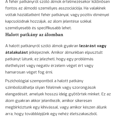
A fehér patkányról szóló álmok értelmezésekor különösen
fontos az álmodó személyes asszociációja. Ha valakinek
voltak háziállatként fehér patkányai, vagy pozitív élményei
kapcsolódnak hozzájuk, az álom jelentése sokkal
személyesebb és specifikusabb lehet.
Halott patkány az álomban
A halott patkányról szóló álmok gyakran
lezárást vagy
átalakulást
jelképeznek. Amikor álmunkban elpusztult
patkányt látunk, ez jelezheti, hogy egy problémás
élethelyzet vagy negatív érzelem véget ért vagy
hamarosan véget fog érni.
Pszichológiai szempontból a halott patkány
szimbolizálhatja olyan félelmek vagy szorongások
elengedését, amelyek hosszú ideig gyötörtek minket. Ez az
álom gyakran akkor jelentkezik, amikor sikeresen
megbirkóztunk egy kihívással, vagy amikor készen állunk
arra, hogy továbblépjünk egy nehéz életszakaszból.