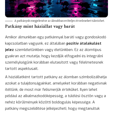
A patkányok megjelenése az álmokban erőteljes érzelmeket tükrözhet.
Patkány mint háziállat vagy barát
Amikor álmunkban egy patkánnyal baráti vagy gondoskodó
kapcsolatban vagyunk, ez általában
pozitív átalakulást
jelez
szemléletünkben vagy életünkben. Ez az álomtípus
gyakran azt mutatja, hogy kezdjük elfogadni és integrálni
személyiségünk korábban elutasított vagy félelmetesnek
tartott aspektusait.
A háziállatként tartott patkány az álomban szimbolizálhatja
azokat a tulajdonságainkat, amelyeket korábban negatívnak
ítéltünk, de most már felismerjük értéküket. Ilyen lehet
például az alkalmazkodóképesség, a túlélési ösztön vagy a
nehéz körülmények közötti boldogulás képessége. A
patkány megszelídítése jelképezheti, hogy megtanultuk