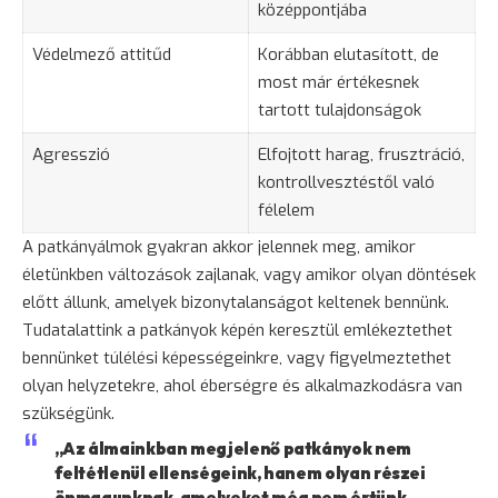
középpontjába
Védelmező attitűd
Korábban elutasított, de
most már értékesnek
tartott tulajdonságok
Agresszió
Elfojtott
harag
, frusztráció,
kontrollvesztéstől való
félelem
A patkányálmok gyakran akkor jelennek meg, amikor
életünkben változások zajlanak, vagy amikor olyan döntések
előtt állunk, amelyek bizonytalanságot keltenek bennünk.
Tudatalattink a patkányok képén keresztül emlékeztethet
bennünket túlélési képességeinkre, vagy figyelmeztethet
olyan helyzetekre, ahol éberségre és alkalmazkodásra van
szükségünk.
„Az álmainkban megjelenő patkányok nem
feltétlenül ellenségeink, hanem olyan részei
önmagunknak, amelyeket még nem értünk