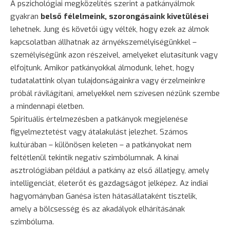
A pszichológiai megközelítés szerint a patkányálmok
gyakran
belső félelmeink, szorongásaink kivetülései
lehetnek. Jung és követői úgy vélték, hogy ezek az álmok
kapcsolatban állhatnak az árnyékszemélyiségünkkel –
személyiségünk azon részeivel, amelyeket elutasítunk vagy
elfojtunk. Amikor patkányokkal álmodunk, lehet, hogy
tudatalattink olyan tulajdonságainkra vagy érzelmeinkre
próbál rávilágítani, amelyekkel nem szívesen nézünk szembe
a mindennapi életben.
Spirituális értelmezésben a patkányok megjelenése
figyelmeztetést vagy átalakulást jelezhet. Számos
kultúrában – különösen keleten – a patkányokat nem
feltétlenül tekintik negatív szimbólumnak. A kínai
asztrológiában például a patkány az első állatjegy, amely
intelligenciát, életerőt és gazdagságot jelképez. Az indiai
hagyományban Ganésa isten hátasállataként tisztelik,
amely a
bölcsesség
és az akadályok elhárításának
szimbóluma.