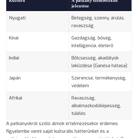
Kultúra
A patkány szimbolikus
jelentése
Nyugati
Betegség
, szenny, árulás,
ravaszság
Kínai
Gazdagság, bőség,
intelligencia, életerő
Indiai
Bölcsesség, akadályok
leküzdése (Ganésa hátasa)
Japán
Szerencse, termékenység,
védelem
Afrikai
Ravaszság,
alkalmazkodóképesség,
túlélés
A patkányokról szóló álmok értelmezésekor érdemes
figyelembe venni saját kulturális hátterünket és a