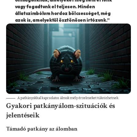
vagy fogadtunk el teljesen. Minden
állatszimbólum hordoz bölcsességet, még
azok is, amelyektől ösztönösen irtózunk.”
A patkányokkal kapcsolatos álmok mély érzelmeket tükrözhetnek.
Gyakori patkányálom-szituációk és
jelentéseik
Támadó patkány az álomban