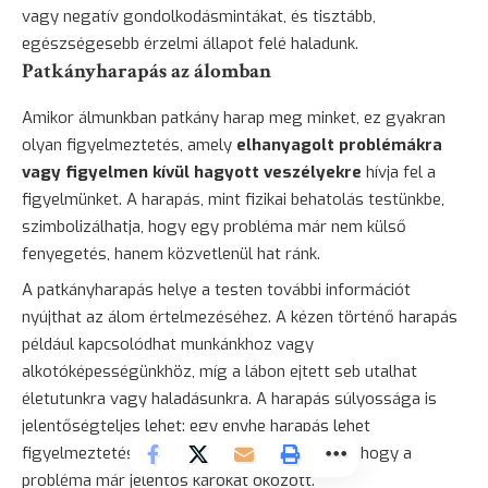
vagy negatív gondolkodásmintákat, és tisztább,
egészségesebb érzelmi állapot felé haladunk.
Patkányharapás az álomban
Amikor álmunkban patkány harap meg minket, ez gyakran
olyan figyelmeztetés, amely
elhanyagolt problémákra
vagy figyelmen kívül hagyott veszélyekre
hívja fel a
figyelmünket. A harapás, mint fizikai behatolás testünkbe,
szimbolizálhatja, hogy egy probléma már nem külső
fenyegetés, hanem közvetlenül hat ránk.
A patkányharapás helye a testen további információt
nyújthat az álom értelmezéséhez. A kézen történő harapás
például kapcsolódhat munkánkhoz vagy
alkotóképességünkhöz, míg a lábon ejtett seb utalhat
életutunkra vagy haladásunkra. A harapás súlyossága is
jelentőségteljes lehet: egy enyhe harapás lehet
figyelmeztetés, míg egy súlyos seb jelezheti, hogy a
probléma már jelentős károkat okozott.