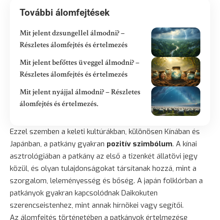
További álomfejtések
Mit jelent dzsungellel álmodni? –
Részletes álomfejtés és értelmezés
Mit jelent befőttes üveggel álmodni? –
Részletes álomfejtés és értelmezés
Mit jelent nyájjal álmodni? – Részletes
álomfejtés és értelmezés.
Ezzel szemben a keleti kultúrákban, különösen Kínában és
Japánban, a patkány gyakran
pozitív szimbólum
. A kínai
asztrológiában a patkány az első a tizenkét állatövi jegy
közül, és olyan tulajdonságokat társítanak hozzá, mint a
szorgalom, leleményesség és bőség. A japán folklórban a
patkányok gyakran kapcsolódnak Daikokuten
szerencseistenhez, mint annak hírnökei vagy segítői.
Az álomfejtés történetében a patkányok értelmezése