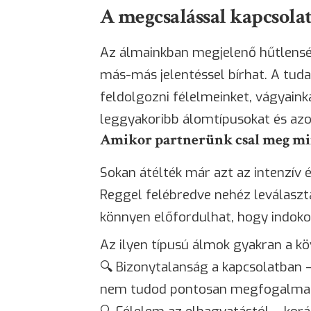
A megcsalással kapcsolat
Az álmainkban megjelenő hűtlensé
más-más jelentéssel bírhat. A tud
feldolgozni félelmeinket, vágyaink
leggyakoribb álomtípusokat és azo
Amikor partnerünk csal meg m
Sokan átélték már azt az intenzív é
Reggel felébredve nehéz leválaszta
könnyen előfordulhat, hogy indokol
Az ilyen típusú álmok gyakran a kö
🔍
Bizonytalanság
a kapcsolatban –
nem tudod pontosan megfogalma