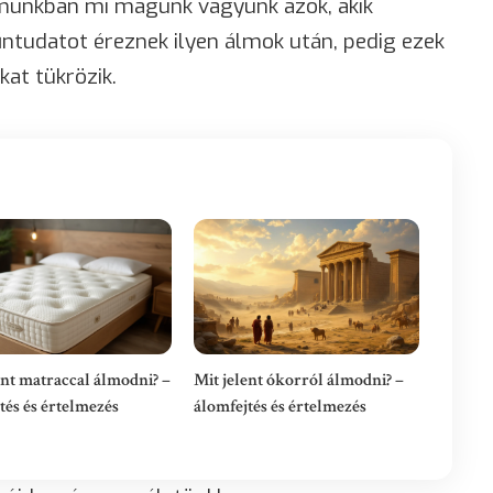
lmunkban mi magunk vagyunk azok, akik
ntudatot éreznek ilyen álmok után, pedig ezek
at tükrözik.
ent matraccal álmodni? –
Mit jelent ókorról álmodni? –
tés és értelmezés
álomfejtés és értelmezés