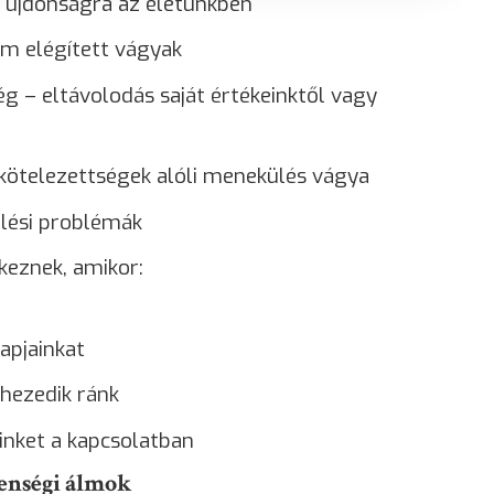
 újdonságra az életünkben
em elégített vágyak
 – eltávolodás saját értékeinktől vagy
kötelezettségek alóli
menekülés
vágya
lési problémák
keznek, amikor:
apjainkat
hezedik ránk
inket a kapcsolatban
lenségi álmok