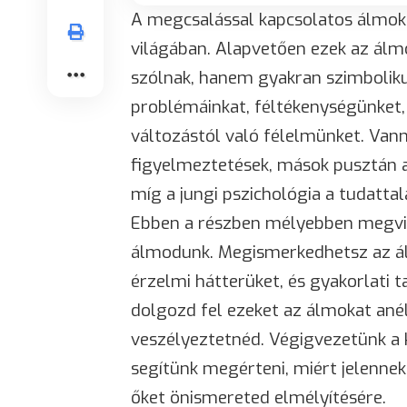
A megcsalással kapcsolatos álmok 
világában. Alapvetően ezek az álmo
szólnak, hanem gyakran szimbolikus
problémáinkat, féltékenységünket, 
változástól való félelmünket. Vann
figyelmeztetések, mások pusztán a 
míg a jungi pszichológia a tudatta
Ebben a részben mélyebben megvizs
álmodunk. Megismerkedhetsz az ál
érzelmi hátterüket, és gyakorlati
dolgozd fel ezeket az álmokat anél
veszélyeztetnéd. Végigvezetünk a
segítünk megérteni, miért jelenne
őket önismereted elmélyítésére.