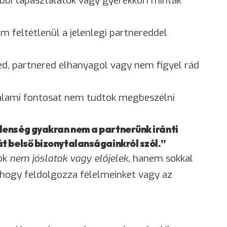
bbi tapasztalatok vagy gyerekkori minták
 feltétlenül a jelenlegi partnereddel
ed, partnered elhanyagol vagy nem figyel rád
alami fontosat nem tudtok megbeszélni
lenség gyakran nem a partnerünk iránti
t belső bizonytalanságainkról szól.”
mok
nem jóslatok vagy előjelek
, hanem sokkal
, hogy feldolgozza félelmeinket vagy az