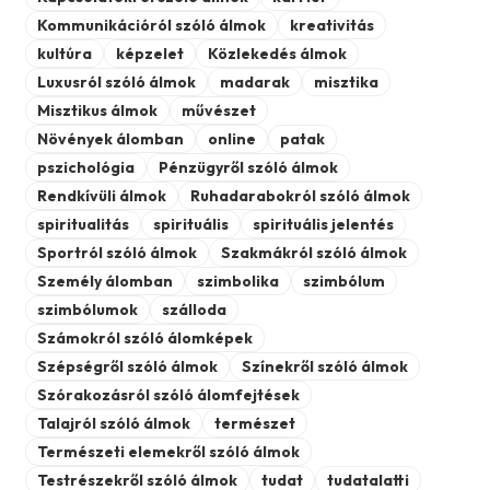
Kommunikációról szóló álmok
kreativitás
kultúra
képzelet
Közlekedés álmok
Luxusról szóló álmok
madarak
misztika
Misztikus álmok
művészet
Növények álomban
online
patak
pszichológia
Pénzügyről szóló álmok
Rendkívüli álmok
Ruhadarabokról szóló álmok
spiritualitás
spirituális
spirituális jelentés
Sportról szóló álmok
Szakmákról szóló álmok
Személy álomban
szimbolika
szimbólum
szimbólumok
szálloda
Számokról szóló álomképek
Szépségről szóló álmok
Színekről szóló álmok
Szórakozásról szóló álomfejtések
Talajról szóló álmok
természet
Természeti elemekről szóló álmok
Testrészekről szóló álmok
tudat
tudatalatti