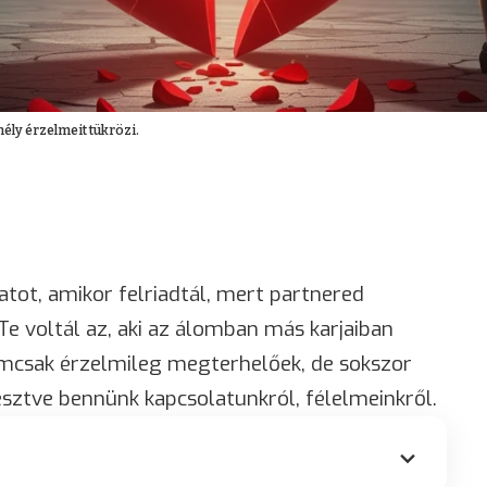
mély érzelmeit tükrözi.
natot, amikor felriadtál, mert partnered
e voltál az, aki az álomban más karjaiban
emcsak érzelmileg megterhelőek, de sokszor
esztve bennünk kapcsolatunkról, félelmeinkről.