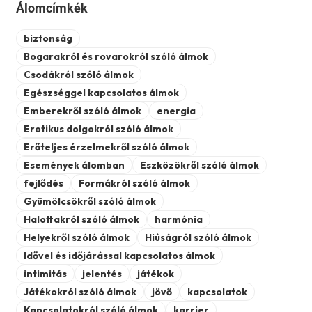
Álomcímkék
biztonság
Bogarakról és rovarokról szóló álmok
Csodákról szóló álmok
Egészséggel kapcsolatos álmok
Emberekről szóló álmok
energia
Erotikus dolgokról szóló álmok
Erőteljes érzelmekről szóló álmok
Események álomban
Eszközökről szóló álmok
fejlődés
Formákról szóló álmok
Gyümölcsökről szóló álmok
Halottakról szóló álmok
harmónia
Helyekről szóló álmok
Hiúságról szóló álmok
Idővel és időjárással kapcsolatos álmok
intimitás
jelentés
játékok
Játékokról szóló álmok
jövő
kapcsolatok
Kapcsolatokról szóló álmok
karrier