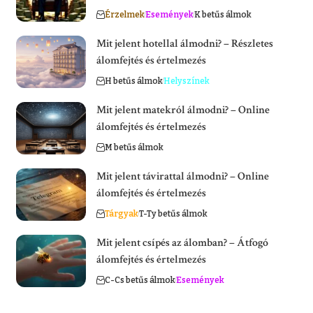
Érzelmek
Események
K betűs álmok
Mit jelent hotellal álmodni? – Részletes
álomfejtés és értelmezés
H betűs álmok
Helyszínek
Mit jelent matekról álmodni? – Online
álomfejtés és értelmezés
M betűs álmok
Mit jelent távirattal álmodni? – Online
álomfejtés és értelmezés
Tárgyak
T-Ty betűs álmok
Mit jelent csípés az álomban? – Átfogó
álomfejtés és értelmezés
C-Cs betűs álmok
Események