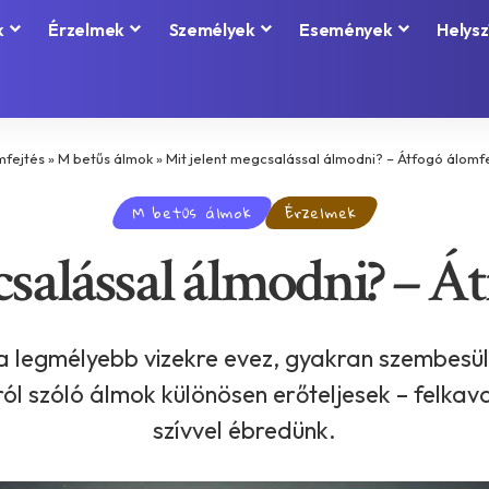
k
Érzelmek
Személyek
Események
Helysz
mfejtés
»
M betűs álmok
»
Mit jelent megcsalással álmodni? – Átfogó álomf
M betűs álmok
Érzelmek
csalással álmodni? – Át
 a legmélyebb vizekre evez, gyakran szembesü
ól szóló álmok különösen erőteljesek – felkav
szívvel ébredünk.