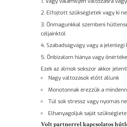
Vágy valamilyen változásra vagy
Elfojtott szükségletek vagy ki n
Önmagunkkal szembeni hűtlenség
céljainktól
Szabadságvágy vagy a jelenlegi 
Önbizalom hiánya vagy önértéke
Ezek az álmok sokszor akkor jelent
Nagy változások előtt állunk
Monotonnak érezzük a mindenn
Túl sok stressz vagy nyomás ne
Elhanyagoljuk saját szükséglete
Volt partnerrel kapcsolatos hűt