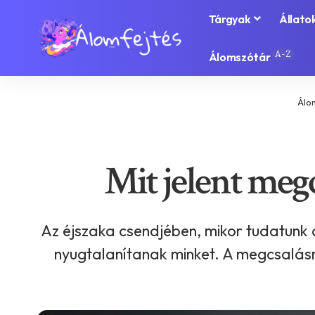
Tárgyak
Állato
A-Z
Álomszótár
Álo
Mit jelent meg
Az éjszaka csendjében, mikor tudatunk
nyugtalanítanak minket. A megcsalásr