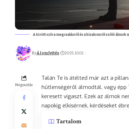
A törött szív a megcsalásról és a bizalomról szóló álmok 
By
Álomfejtés
2025.10.01.
Talán Te is átélted már azt a pilla
Megosztás
hűtlenségéről álmodtál, vagy épp T
keresett vigaszt. Ezek az álmok n
napokig elkísérnek, kérdéseket ébr
Tartalom