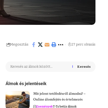
Megosztás
27 perc olvasás
Keresés
Álmok és jelentéseik
Mit jelent tetőfedésről álmodni? –
Online álomfejtés és értelmezés
Események
T-Ty betűs álmok