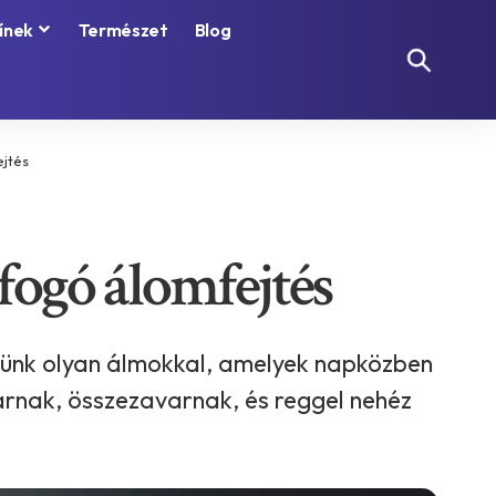
ínek
Természet
Blog
ejtés
fogó álomfejtés
lünk olyan álmokkal, amelyek napközben
arnak, összezavarnak, és reggel nehéz