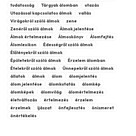
tudatosság
Tárgyak álomban
utazás
Utazással kapcsolatos álmok
vallás
Virágokról szóló álmok
zene
Zenéről szóló álmok
Álmok jelentése
Álmok értelmezése
Álmoskönyv
Álomfejtés
Álomlexikon
Édességről szóló álmok
Élőlényekről szóló álmok
Épületekről szóló álmok
Érzelem álomban
Ételekről szóló álmok
Ünnepekről szóló álmok
állatok
álmok
álom
álomjelentés
álom jelentése
álomkutatás
álomkép
álomképek
álomvilág
álomértelmezés
életváltozás
értelmezés
érzelem
érzelmek
íjászat
önfejlesztés
önismeret
önértékelés