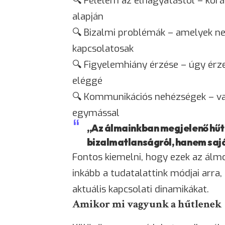
🔍
Félelem
az elhagyatástól – korá
alapján
🔍 Bizalmi problémák – amelyek nem
kapcsolatosak
🔍 Figyelemhiány érzése – úgy érz
eléggé
🔍 Kommunikációs nehézségek – v
egymással
„Az álmainkban megjelenő hűt
bizalmatlanságról, hanem sajá
Fontos kiemelni, hogy ezek az ál
inkább a tudatalattink módjai arra
aktuális kapcsolati dinamikákat.
Amikor mi vagyunk a hűtlenek