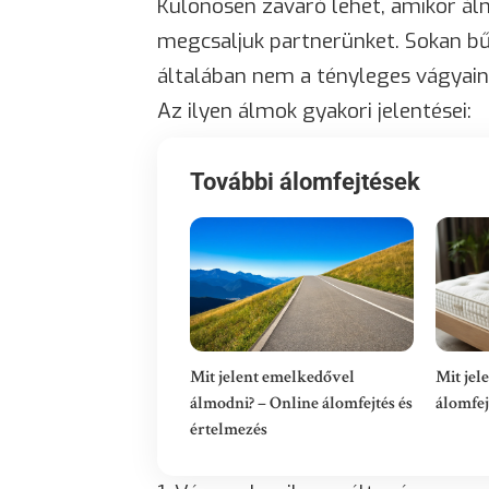
Különösen zavaró lehet, amikor á
megcsaljuk partnerünket. Sokan bű
általában nem a tényleges vágyaink
Az ilyen álmok gyakori jelentései:
További álomfejtések
Mit jelent emelkedővel
Mit jel
álmodni? – Online álomfejtés és
álomfej
értelmezés