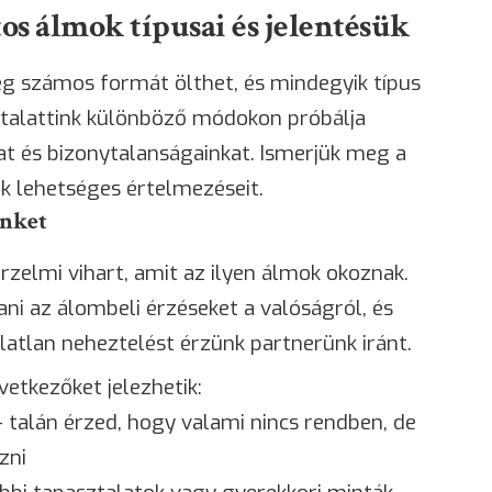
os álmok típusai és jelentésük
g számos formát ölthet, és mindegyik típus
atalattink különböző módokon próbálja
at és bizonytalanságainkat. Ismerjük meg a
k lehetséges értelmezéseit.
inket
rzelmi vihart, amit az ilyen álmok okoznak.
ni az álombeli érzéseket a valóságról, és
atlan neheztelést érzünk partnerünk iránt.
vetkezőket jelezhetik:
 talán érzed, hogy valami nincs rendben, de
zni