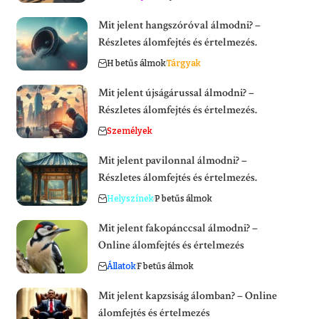
Mit jelent hangszóróval álmodni? –
Részletes álomfejtés és értelmezés.
H betűs álmok
Tárgyak
Mit jelent újságárussal álmodni? –
Részletes álomfejtés és értelmezés.
Személyek
Mit jelent pavilonnal álmodni? –
Részletes álomfejtés és értelmezés.
Helyszínek
P betűs álmok
Mit jelent fakopánccsal álmodni? –
Online álomfejtés és értelmezés
Állatok
F betűs álmok
Mit jelent kapzsiság álomban? – Online
álomfejtés és értelmezés