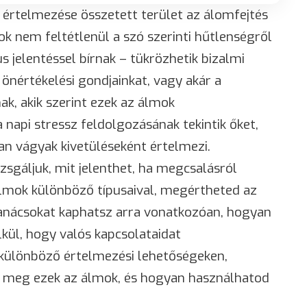
értelmezése összetett terület az álomfejtés
k nem feltétlenül a szó szerinti hűtlenségről
 jelentéssel bírnak – tükrözhetik bizalmi
önértékelési gondjainkat, vagy akár a
ak, akik szerint ezek az álmok
napi stressz feldolgozásának tekintik őket,
lan vágyak kivetüléseként értelmezi.
gáljuk, mit jelenthet, ha megcsalásról
mok különböző típusaival, megértheted az
 tanácsokat kaphatsz arra vonatkozóan, hogyan
kül, hogy valós kapcsolataidat
 különböző értelmezési lehetőségeken,
k meg ezek az álmok, és hogyan használhatod