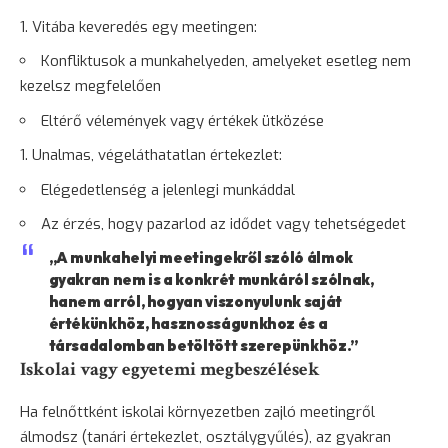
Vitába keveredés egy meetingen:
Konfliktusok a munkahelyeden, amelyeket esetleg nem
kezelsz megfelelően
Eltérő vélemények vagy értékek ütközése
Unalmas, végeláthatatlan értekezlet:
Elégedetlenség a jelenlegi munkáddal
Az érzés, hogy pazarlod az idődet vagy tehetségedet
„A munkahelyi meetingekről szóló álmok
gyakran nem is a konkrét munkáról szólnak,
hanem arról, hogyan viszonyulunk saját
értékünkhöz, hasznosságunkhoz és a
társadalomban betöltött szerepünkhöz.”
Iskolai vagy egyetemi megbeszélések
Ha felnőttként iskolai környezetben zajló meetingről
álmodsz (tanári értekezlet, osztálygyűlés), az gyakran