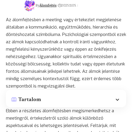
By
Álomfejtés
2025.11.05.
Az álomfejtésben a meeting vagy értekezlet megjelenése
általában a kommunikáció, együttműködés, hierarchia és
döntéshozatal szimbóluma. Pszichológiai szempontból ezek
az álmok kapcsolódhatnak a kontroll iránti vágyunkhoz,
megfelelési kényszerünkhöz vagy éppen az önkifejezés
nehézségeihez. Ugyanakkor spirituális értelmezésben a
közösségi
bölcsesség
, kollektív tudat vagy éppen életutunk
fontos állomásainak jelképei lehetnek. Az álmok jelentése
mindig személyes kontextustól függ, ezért érdemes több
szempontból is megvizsgálni őket.
Tartalom
Ebben a részletes álomfejtésben megismerkedhetsz a
meetingről, értekezletről szóló álmok különböző
aspektusaival és lehetséges jelentéseivel. Feltárjuk, mit