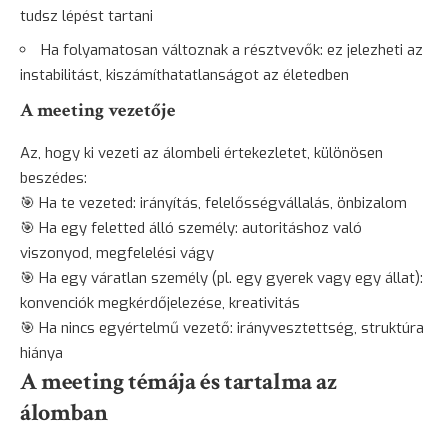
tudsz lépést tartani
Ha folyamatosan változnak a résztvevők: ez jelezheti az
instabilitást, kiszámíthatatlanságot az életedben
A meeting vezetője
Az, hogy ki vezeti az álombeli értekezletet, különösen
beszédes:
🎯 Ha te vezeted: irányítás, felelősségvállalás, önbizalom
🎯 Ha egy feletted álló személy: autoritáshoz való
viszonyod, megfelelési vágy
🎯 Ha egy váratlan személy (pl. egy gyerek vagy egy állat):
konvenciók megkérdőjelezése, kreativitás
🎯 Ha nincs egyértelmű vezető: irányvesztettség, struktúra
hiánya
A meeting témája és tartalma az
álomban