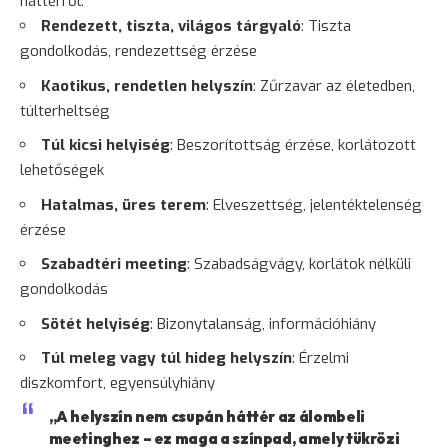
háttérről:
Rendezett, tiszta, világos tárgyaló
: Tiszta
gondolkodás, rendezettség érzése
Kaotikus, rendetlen helyszín
: Zűrzavar az életedben,
túlterheltség
Túl kicsi helyiség
: Beszorítottság érzése, korlátozott
lehetőségek
Hatalmas, üres terem
: Elveszettség, jelentéktelenség
érzése
Szabadtéri meeting
: Szabadságvágy, korlátok nélküli
gondolkodás
Sötét helyiség
: Bizonytalanság, információhiány
Túl meleg vagy túl hideg helyszín
: Érzelmi
diszkomfort, egyensúlyhiány
„A helyszín nem csupán háttér az álombeli
meetinghez – ez maga a színpad, amely tükrözi