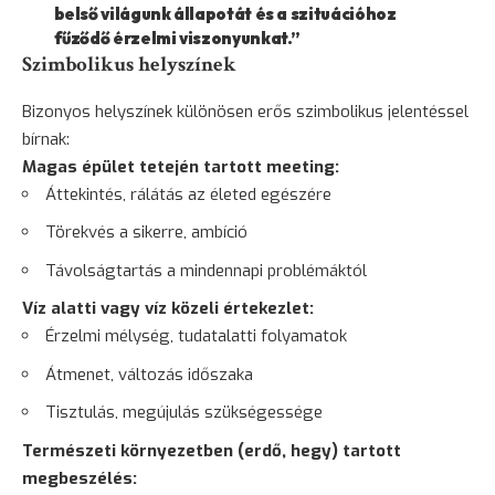
belső világunk állapotát és a szituációhoz
fűződő érzelmi viszonyunkat.”
Szimbolikus helyszínek
Bizonyos helyszínek különösen erős szimbolikus jelentéssel
bírnak:
Magas épület tetején tartott meeting:
Áttekintés, rálátás az életed egészére
Törekvés a sikerre, ambíció
Távolságtartás a mindennapi problémáktól
Víz alatti vagy víz közeli értekezlet:
Érzelmi mélység, tudatalatti folyamatok
Átmenet, változás időszaka
Tisztulás, megújulás szükségessége
Természeti környezetben (erdő, hegy) tartott
megbeszélés: