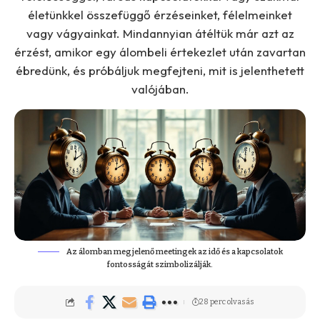
életünkkel összefüggő érzéseinket, félelmeinket
vagy vágyainkat. Mindannyian átéltük már azt az
érzést, amikor egy álombeli értekezlet után zavartan
ébredünk, és próbáljuk megfejteni, mit is jelenthetett
valójában.
Az álomban megjelenő meetingek az idő és a kapcsolatok
fontosságát szimbolizálják.
28 perc olvasás