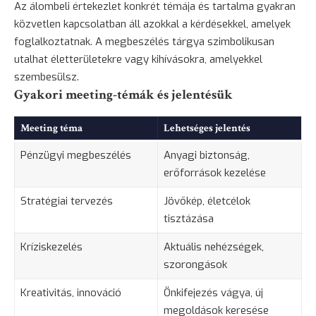
Az álombeli értekezlet konkrét témája és tartalma gyakran
közvetlen kapcsolatban áll azokkal a kérdésekkel, amelyek
foglalkoztatnak. A megbeszélés tárgya szimbolikusan
utalhat életterületekre vagy kihívásokra, amelyekkel
szembesülsz.
Gyakori meeting-témák és jelentésük
Meeting téma
Lehetséges jelentés
Pénzügyi megbeszélés
Anyagi
biztonság
,
erőforrások kezelése
Stratégiai tervezés
Jövőkép, életcélok
tisztázása
Kríziskezelés
Aktuális nehézségek,
szorongások
Kreativitás, innováció
Önkifejezés vágya, új
megoldások keresése