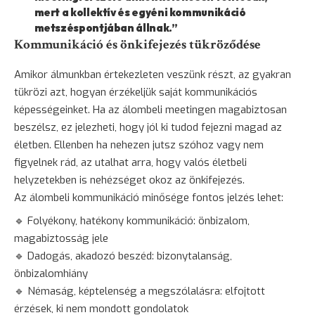
mert a kollektív és egyéni kommunikáció
metszéspontjában állnak.”
Kommunikáció és önkifejezés tükröződése
Amikor álmunkban értekezleten veszünk részt, az gyakran
tükrözi azt, hogyan érzékeljük saját kommunikációs
képességeinket. Ha az álombeli meetingen magabiztosan
beszélsz, ez jelezheti, hogy jól ki tudod fejezni magad az
életben. Ellenben ha nehezen jutsz szóhoz vagy nem
figyelnek rád, az utalhat arra, hogy valós életbeli
helyzetekben is nehézséget okoz az önkifejezés.
Az álombeli kommunikáció minősége fontos jelzés lehet:
🔹 Folyékony, hatékony kommunikáció: önbizalom,
magabiztosság jele
🔹 Dadogás, akadozó beszéd:
bizonytalanság
,
önbizalomhiány
🔹 Némaság, képtelenség a megszólalásra: elfojtott
érzések, ki nem mondott gondolatok