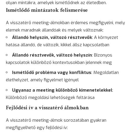
olyan mintákra, amelyek ismétlődnek az életedben.
Ismétlődő mintázatok felismerése
A visszatérő meeting-álmokban érdemes megfigyelni, mely
elemek maradnak állandóak és melyek változnak:
Állandó helyszín, változó résztvevők
: A környezet
hatása állandó, de változik, kikkel állsz kapcsolatban
Állandó résztvevők, változó helyszín
: Bizonyos
kapcsolatok különböző kontextusokban jelennek meg
Ismétlődő probléma vagy konfliktus
: Megoldatlan
élethelyzet, amely figyelmet igényel
Ugyanaz a meeting különböző kimenetelekkel
:
Különböző megoldási lehetőségek feltárása
Fejlődési ív a visszatérő álmokban
A visszatérő meeting-álmok sorozatában gyakran
megfigyelhető egy fejlődési ív: