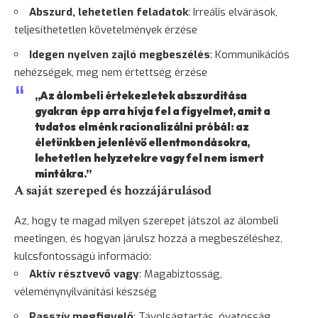
Abszurd, lehetetlen feladatok
: Irreális elvárások,
teljesíthetetlen követelmények érzése
Idegen nyelven zajló megbeszélés
: Kommunikációs
nehézségek, meg nem értettség érzése
„Az álombeli értekezletek abszurditása
gyakran épp arra hívja fel a figyelmet, amit a
tudatos elménk racionalizálni próbál: az
életünkben jelenlévő ellentmondásokra,
lehetetlen helyzetekre vagy fel nem ismert
mintákra.”
A saját szereped és hozzájárulásod
Az, hogy te magad milyen szerepet játszol az álombeli
meetingen, és hogyan járulsz hozzá a megbeszéléshez,
kulcsfontosságú információ:
Aktív résztvevő vagy
: Magabiztosság,
véleménynyilvánítási készség
Passzív megfigyelő
: Távolságtartás, óvatosság,