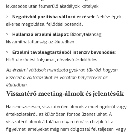
lelkesedés után felmerülő akadályok, kételyek
Negatívból pozitívba változó érzések
: Nehézségek
sikeres megoldása, fejlődési potenciál
Hullámzó érzelmi állapot
: Bizonytalanság,
kiszámíthatatlanság az életedben
Érzelmi távolságtartásból intenzív bevonódás
:
Elköteleződési folyamat, növekvő érdeklődés
Az érzelmi váltások mintázata gyakran tükrözi, hogyan
kezeled a változásokat és váratlan helyzeteket az
életedben.
Visszatérő meeting-álmok és jelentésük
Ha rendszeresen, visszatérően álmodsz meetingekről vagy
értekezletekről, az különösen fontos üzenet lehet. A
visszatérő álmok általában olyan témákra hívják fel a
figyelmet, amelyeket még nem dolgoztál fel teljesen, vagy