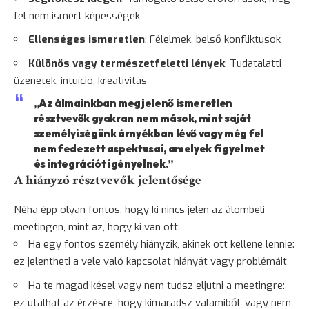
fel nem ismert képességek
Ellenséges ismeretlen
: Félelmek, belső konfliktusok
Különös vagy természetfeletti lények
: Tudatalatti
üzenetek, intuíció, kreativitás
„Az álmainkban megjelenő ismeretlen
résztvevők gyakran nem mások, mint saját
személyiségünk árnyékban lévő vagy még fel
nem fedezett aspektusai, amelyek figyelmet
és integrációt igényelnek.”
A hiányzó résztvevők jelentősége
Néha épp olyan fontos, hogy ki nincs jelen az álombeli
meetingen, mint az, hogy ki van ott:
Ha egy fontos személy hiányzik, akinek ott kellene lennie:
ez jelentheti a vele való kapcsolat hiányát vagy problémáit
Ha te magad késel vagy nem tudsz eljutni a meetingre:
ez utalhat az érzésre, hogy kimaradsz valamiből, vagy nem