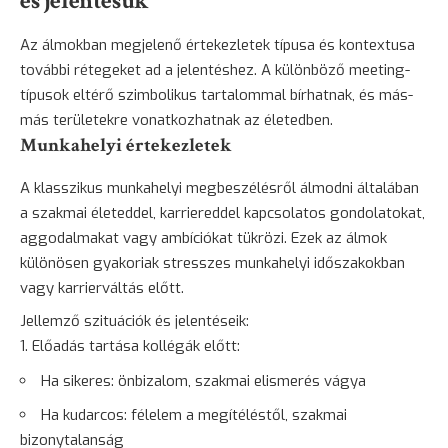
és jelentésük
Az álmokban megjelenő értekezletek típusa és kontextusa
további rétegeket ad a jelentéshez. A különböző meeting-
típusok eltérő szimbolikus tartalommal bírhatnak, és más-
más területekre vonatkozhatnak az életedben.
Munkahelyi értekezletek
A klasszikus munkahelyi megbeszélésről álmodni általában
a szakmai életeddel, karriereddel kapcsolatos gondolatokat,
aggodalmakat vagy ambíciókat tükrözi. Ezek az álmok
különösen gyakoriak stresszes munkahelyi időszakokban
vagy karrierváltás előtt.
Jellemző szituációk és jelentéseik:
Előadás tartása kollégák előtt:
Ha sikeres: önbizalom, szakmai elismerés vágya
Ha kudarcos:
félelem
a megítéléstől, szakmai
bizonytalanság