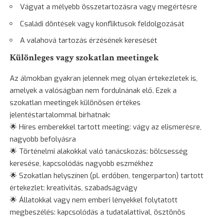
Vágyat a mélyebb összetartozásra vagy megértésre
Családi döntések vagy konfliktusok feldolgozását
A valahová tartozás érzésének keresését
Különleges vagy szokatlan meetingek
Az álmokban gyakran jelennek meg olyan értekezletek is,
amelyek a valóságban nem fordulnának elő. Ezek a
szokatlan meetingek különösen értékes
jelentéstartalommal bírhatnak:
🌟 Híres emberekkel tartott meeting: vágy az elismerésre,
nagyobb befolyásra
🌟 Történelmi alakokkal való tanácskozás: bölcsesség
keresése, kapcsolódás nagyobb eszmékhez
🌟 Szokatlan helyszínen (pl. erdőben, tengerparton) tartott
értekezlet: kreativitás, szabadságvágy
🌟 Állatokkal vagy nem emberi lényekkel folytatott
megbeszélés: kapcsolódás a tudatalattival, ösztönös