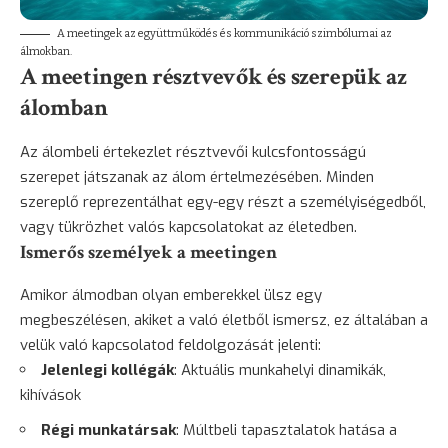
A meetingek az együttműködés és kommunikáció szimbólumai az
álmokban.
A meetingen résztvevők és szerepük az
álomban
Az álombeli értekezlet résztvevői kulcsfontosságú
szerepet játszanak az álom értelmezésében. Minden
szereplő reprezentálhat egy-egy részt a személyiségedből,
vagy tükrözhet valós kapcsolatokat az életedben.
Ismerős személyek a meetingen
Amikor álmodban olyan emberekkel ülsz egy
megbeszélésen, akiket a való életből ismersz, ez általában a
velük való kapcsolatod feldolgozását jelenti:
Jelenlegi kollégák
: Aktuális munkahelyi dinamikák,
kihívások
Régi munkatársak
: Múltbeli tapasztalatok hatása a