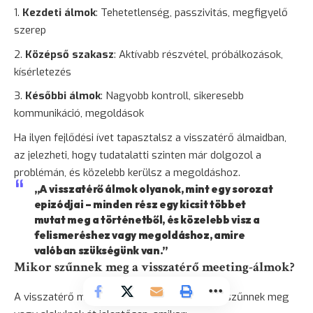
Kezdeti álmok
: Tehetetlenség, passzivitás, megfigyelő
szerep
Középső szakasz
: Aktívabb részvétel, próbálkozások,
kísérletezés
Későbbi álmok
: Nagyobb kontroll, sikeresebb
kommunikáció, megoldások
Ha ilyen fejlődési ívet tapasztalsz a visszatérő álmaidban,
az jelezheti, hogy tudatalatti szinten már dolgozol a
problémán, és közelebb kerülsz a megoldáshoz.
„A visszatérő álmok olyanok, mint egy sorozat
epizódjai – minden rész egy kicsit többet
mutat meg a történetből, és közelebb visz a
felismeréshez vagy megoldáshoz, amire
valóban szükségünk van.”
Mikor szűnnek meg a visszatérő meeting-álmok?
A visszatérő meeting-álmok általában akkor szűnnek meg