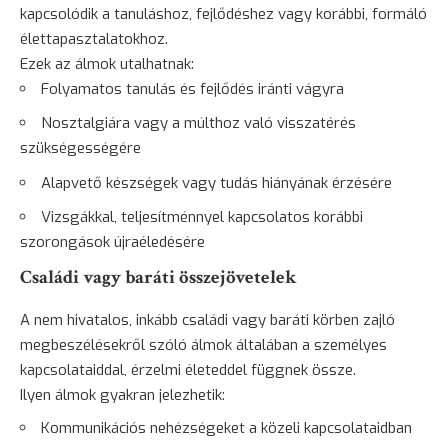
kapcsolódik a tanuláshoz, fejlődéshez vagy korábbi, formáló
élettapasztalatokhoz.
Ezek az álmok utalhatnak:
Folyamatos tanulás és fejlődés iránti vágyra
Nosztalgiára vagy a múlthoz való visszatérés
szükségességére
Alapvető készségek vagy tudás hiányának érzésére
Vizsgákkal, teljesítménnyel kapcsolatos korábbi
szorongások újraéledésére
Családi vagy baráti összejövetelek
A nem hivatalos, inkább családi vagy baráti körben zajló
megbeszélésekről szóló álmok általában a személyes
kapcsolataiddal, érzelmi életeddel függnek össze.
Ilyen álmok gyakran jelezhetik:
Kommunikációs nehézségeket a közeli kapcsolataidban