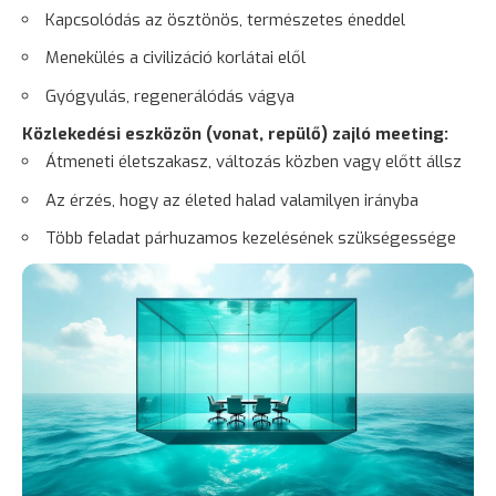
Kapcsolódás az ösztönös, természetes éneddel
Menekülés
a civilizáció korlátai elől
Gyógyulás
, regenerálódás vágya
Közlekedési eszközön (
vonat
, repülő) zajló meeting:
Átmeneti életszakasz, változás közben vagy előtt állsz
Az érzés, hogy az életed halad valamilyen irányba
Több feladat párhuzamos kezelésének szükségessége