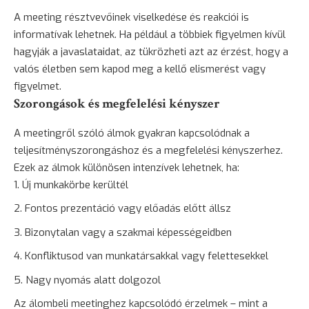
A meeting résztvevőinek viselkedése és reakciói is
informatívak lehetnek. Ha például a többiek figyelmen kívül
hagyják a javaslataidat, az tükrözheti azt az érzést, hogy a
valós életben sem kapod meg a kellő elismerést vagy
figyelmet.
Szorongások és megfelelési kényszer
A meetingről szóló álmok gyakran kapcsolódnak a
teljesítményszorongáshoz és a megfelelési kényszerhez.
Ezek az álmok különösen intenzívek lehetnek, ha:
Új munkakörbe kerültél
Fontos prezentáció vagy
előadás
előtt állsz
Bizonytalan vagy a szakmai képességeidben
Konfliktusod van munkatársakkal vagy felettesekkel
Nagy nyomás alatt dolgozol
Az álombeli meetinghez kapcsolódó érzelmek – mint a