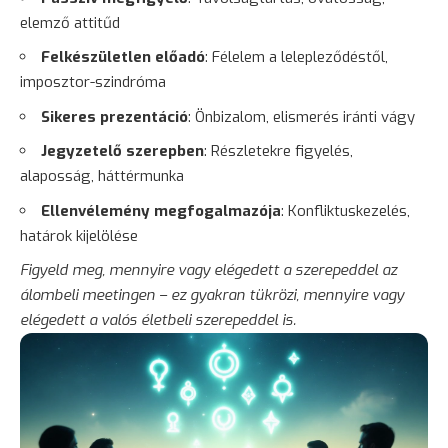
elemző attitűd
Felkészületlen előadó
: Félelem a lelepleződéstől,
imposztor-szindróma
Sikeres prezentáció
: Önbizalom, elismerés iránti vágy
Jegyzetelő szerepben
: Részletekre figyelés,
alaposság, háttérmunka
Ellenvélemény megfogalmazója
: Konfliktuskezelés,
határok kijelölése
Figyeld meg, mennyire vagy elégedett a szerepeddel az
álombeli meetingen – ez gyakran tükrözi, mennyire vagy
elégedett a valós életbeli szerepeddel is.