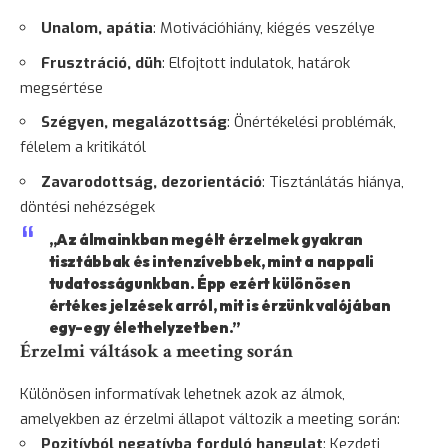
Unalom, apátia
: Motivációhiány, kiégés veszélye
Frusztráció,
düh
: Elfojtott indulatok, határok
megsértése
Szégyen, megalázottság
: Önértékelési problémák,
félelem a kritikától
Zavarodottság, dezorientáció
: Tisztánlátás hiánya,
döntési nehézségek
„Az álmainkban megélt érzelmek gyakran
tisztábbak és intenzívebbek, mint a nappali
tudatosságunkban. Épp ezért különösen
értékes jelzések arról, mit is érzünk valójában
egy-egy élethelyzetben.”
Érzelmi váltások a meeting során
Különösen informatívak lehetnek azok az álmok,
amelyekben az érzelmi állapot változik a meeting során:
Pozitívból negatívba forduló hangulat
: Kezdeti