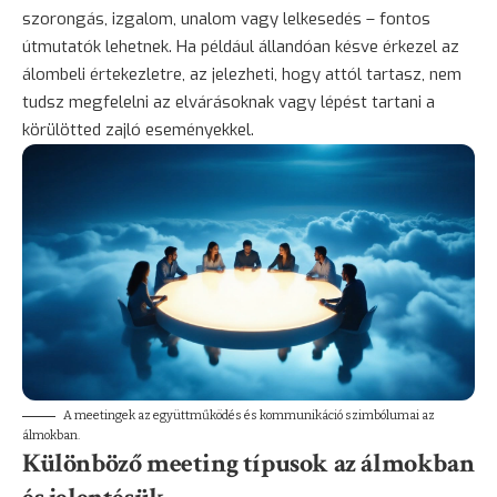
szorongás
, izgalom, unalom vagy lelkesedés – fontos
útmutatók lehetnek. Ha például állandóan késve érkezel az
álombeli értekezletre, az jelezheti, hogy attól tartasz, nem
tudsz megfelelni az elvárásoknak vagy lépést tartani a
körülötted zajló eseményekkel.
A meetingek az együttműködés és kommunikáció szimbólumai az
álmokban.
Különböző meeting típusok az álmokban