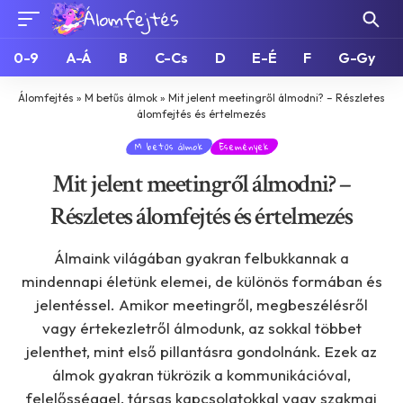
0-9
A-Á
B
C-Cs
D
E-É
F
G-Gy
Álomfejtés
»
M betűs álmok
»
Mit jelent meetingről álmodni? – Részletes
álomfejtés és értelmezés
M betűs álmok
Események
Mit jelent meetingről álmodni? –
Részletes álomfejtés és értelmezés
Álmaink világában gyakran felbukkannak a
mindennapi életünk elemei, de különös formában és
jelentéssel. Amikor meetingről, megbeszélésről
vagy értekezletről álmodunk, az sokkal többet
jelenthet, mint első pillantásra gondolnánk. Ezek az
álmok gyakran tükrözik a kommunikációval,
felelősséggel, társas kapcsolatokkal vagy szakmai