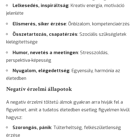
Lelkesedés, inspiráltság
: Kreatív energia, motiváció
jelenléte
Elismerés, siker érzése
: Önbizalom, kompetenciaérzés
Összetartozás, csapatérzés
: Szociális szükségletek
kielégítettsége
Humor, nevetés a meetingen
: Stresszoldás,
perspektíva-képesség
Nyugalom, elégedettség
: Egyensúly, harmónia az
életedben
Negatív érzelmi állapotok
A negatív érzelmi töltetű álmok gyakran arra hívják fel a
figyelmet, amit a tudatos életedben esetleg figyelmen kívül
hagysz:
Szorongás, pánik
: Túlterheltség, felkészületlenség
érzése