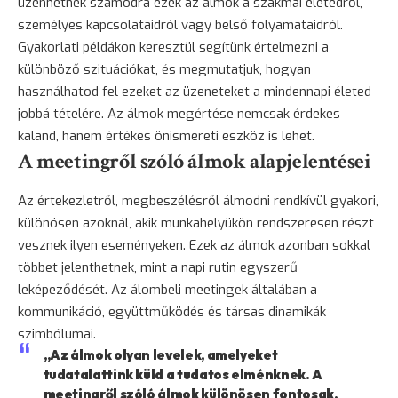
üzenhetnek számodra ezek az álmok a szakmai életedről,
személyes kapcsolataidról vagy belső folyamataidról.
Gyakorlati példákon keresztül segítünk értelmezni a
különböző szituációkat, és megmutatjuk, hogyan
használhatod fel ezeket az üzeneteket a mindennapi életed
jobbá tételére. Az álmok megértése nemcsak érdekes
kaland
, hanem értékes önismereti eszköz is lehet.
A meetingről szóló álmok alapjelentései
Az értekezletről, megbeszélésről álmodni rendkívül gyakori,
különösen azoknál, akik munkahelyükön rendszeresen részt
vesznek ilyen eseményeken. Ezek az álmok azonban sokkal
többet jelenthetnek, mint a napi rutin egyszerű
leképeződését. Az álombeli meetingek általában a
kommunikáció, együttműködés és társas dinamikák
szimbólumai.
„Az álmok olyan levelek, amelyeket
tudatalattink küld a tudatos elménknek. A
meetingről szóló álmok különösen fontosak,