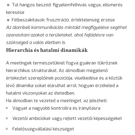
🔹 Túl hangos beszéd: figyelemfelhívás vágya,
elismerés
keresése
🔹 Félbeszakítások: frusztráció, értéktelenség érzése
Az álombeli kommunikációs mintáid megfigyelése segíthet
azonosítani azokat a területeket, ahol fejlődésre van
szükséged a valós életben is.
Hierarchia és hatalmi dinamikák
A meetingek természetüknél fogva gyakran tükröznek
hierarchikus struktúrákat. Az álmodban megjelenő
értekezlet szereplőinek pozíciója, viselkedése és a köztük
lévő dinamika sokat elárulhat arról, hogyan érzékeled a
hatalmi viszonyokat az életedben.
Ha álmodban te vezeted a meetinget, az jelezheti:
Vágyat a nagyobb kontrollra és irányításra
Vezetői ambíciókat vagy rejtett vezetői képességeket
Felelősségvállalási készséget