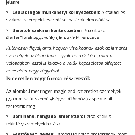
jelenre
Családtagok munkahelyi környezetben
: A családi és
szakmai szerepek keveredése, határok elmosódása
Barátok szakmai kontextusban
: Különböző
életterületek egyensúlya, integráció keresése
Különösen figyelj arra, hogyan viselkednek ezek az ismerős
személyek az álmodban – gyakran másként, mint a
valóságban, ezzel is jelezve a velük kapcsolatos elfojtott
érzéseidet vagy vágyaidat.
Ismeretlen vagy furcsa résztvevők
Az álombeli meetingen megjelenő ismeretlen személyek
gyakran saját személyiséged különböző aspektusait
testesítik meg:
Domináns, hangadó ismeretlen
: Belső kritikus,
tekintélyszemélyek hatása
Segítőkész idegen
: Támogató belső erőforrások, még