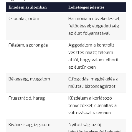
Érzelem az álomban
Lehetséges jelentés
Csodálat, öröm
Harmónia a növekedéssel,
fejlődéssel; elégedettség
az élet folyamatával
Félelem
,
szorongás
Aggodalom a kontrollt
vesztés miatt; félelem
attól, hogy valami elborít
az életünkben
Békesség, nyugalom
Elfogadás, megbékélés a
múlttal; biztonságérzet
Frusztráció,
harag
Küzdelem a korlátozó
tényezőkkel; ellenállás a
változással szemben
Kíváncsiság, izgalom
Nyitottság az új
lehetőségekre; felfedezési