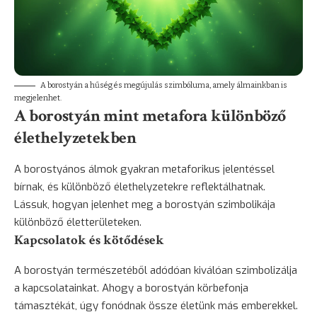
A borostyán a hűség és megújulás szimbóluma, amely álmainkban is
megjelenhet.
A borostyán mint metafora különböző
élethelyzetekben
A borostyános álmok gyakran metaforikus jelentéssel
bírnak, és különböző élethelyzetekre reflektálhatnak.
Lássuk, hogyan jelenhet meg a borostyán szimbolikája
különböző életterületeken.
Kapcsolatok és kötődések
A borostyán természetéből adódóan kiválóan szimbolizálja
a kapcsolatainkat. Ahogy a borostyán körbefonja
támasztékát, úgy fonódnak össze életünk más emberekkel.