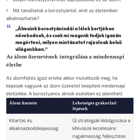
Mit tanulhatok a borostyántól, amit az életemben
alkalmazhatok?
„Álmaink borostyánindái a lélek kertjében
növekednek, és csak mi magunk tudjuk igazán
megérteni, milyen mintázatot rajzolnak belső
világunkban.”
Az álom üzenetének integrálása a mindennapi
életbe
Az álomfejtés igazi értéke akkor mutatkozik meg, ha
képesek vagyunk az álom üzenetét beépíteni mindennapi
életünkbe. A borostyános álmok esetében ez jelentheti:
Álom üzenete
Lehetséges gyakorlati
lépések
Kitartás és
Új stratégiák kidolgozása a
alkalmazkodóképesség
kihívások kezelésére;
rugalmasság fejlesztése