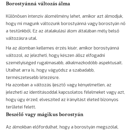
Borostyánná változás álma
Különösen intenzív álomélmény lehet, amikor azt álmodjuk,
hogy mi magunk változunk borostyánná vagy borostyán nő
a testünkből. Ez az átalakulási álom általában mély belső
változásra utal.
Ha az álomban kellemes érzés kísér, amikor borostyánná
változol, az jelezheti, hogy készen állsz elfogadni
személyiséged rugalmasabb, alkalmazkodóbb aspektusait.
Utalhat arra is, hogy vágyódsz a szabadabb,
természetesebb létezésre.
Ha azonban a változás
ijesztő
vagy kényelmetlen, az
jelezheti az identitásoddal kapcsolatos félelmeket vagy azt,
hogy úgy érzed, elveszíted az irányítást életed bizonyos
területei felett.
Beszélő vagy mágikus borostyán
Az álmokban előfordulhat, hogy a borostyán megszólal,