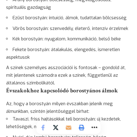
spirituális gazdagság
Ezüst borostyán: intuíció, álmok, tudattalan bölcsesség
Vörös borostyán: szenvedély, életerő, intenzív érzelmek
Kék borostyán: nyugalom, kommunikáció, belső béke
Fekete borostyán: átalakulás, elengedés, ismeretlen
aspektusok
A színek személyes asszociációi is fontosak – gondold át,
mit jelentenek számodra ezek a színek, függetlenül az
általános szimbolikától.
Évszakokhoz kapcsolódó borostyános álmok
Az, hogy a borostyán milyen évszakban jelenik meg
álmunkban, szintén jelentőséggel bírhat:
Tavaszi, friss hajtásokkal teli borostyán: új kezdetek,
lehetőségek, növekedés