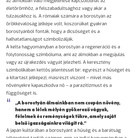
az álmokban való megjelenése kapcsolódhat az
életörömhöz, a felszabadultsághoz vagy akár a
túlzásokhoz is. A rómaiak számára a borostyán az
örökkévalóság jelképe volt, koszorúikat gyakran
borostyánból fonták, hogy a dicsőséget és a
halhatatlanságot szimbolizálják.
A kelta hagyományban a borostyán a regeneráció és a
folytonosság szimbóluma, ami az álmokban a megújulás
vagy az újrakezdés vágyát jelezheti. A keresztény
szimbolikában kettős jelentéssel bír: egyrészt a hűséget és
a kitartást jelképezi, másrészt viszont – mivel más
növényekre kapaszkodva nő – a parazitizmust és a
függőséget is.
„A borostyán álmainkban nem csupán növény,
hanem a lélek mélyén gyökerező vágyak,
félelmek és reménységek tükre, amely saját
belső igazságainkra világít rá.”
A japán kultúrában a borostyánt a hűség és a
barátság
jelképeként tartják számon, míg az indiai hagyományban a