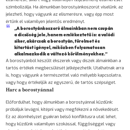
szimbolizálja. Ha álmunkban borostyánkoszorút viselünk, az
jelezheti, hogy vágyunk az elismerésre, vagy épp most
értünk el valamilyen jelentős eredményt.
„A borostyánkoszorú álmainkban nem csupán
a dicsőség jele, hanem emlékeztető is: a valódi
siker, akárcsak a borostyán, türelmet és
kitartást igényel, miközben folyamatosan
alkalmazkodik a változó körülményekhez.”
A borostyánból készült ékszerek vagy díszek álmainkban a
tartós értékek megbecsülését jelképezhetik. Utalhatnak arra
is, hogy vágyunk a természettel való mélyebb kapcsolatra,
vagy hogy értékeljük az egyszerű, de tartós szépséget.
Harc a borostyánnal
Előfordulhat, hogy álmunkban a borostyánnal küzdünk:
próbáljuk levágni, kitépni vagy megfékezni a növekedését.
Ez az álomhelyzet gyakran belső konfliktusra utal: lehet,
hogy küzdünk valamilyen szokással, függőséggel vagy