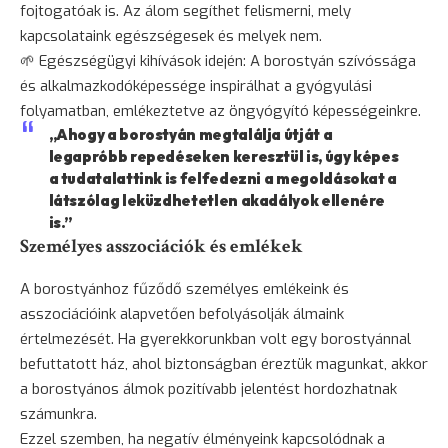
fojtogatóak is. Az álom segíthet felismerni, mely
kapcsolataink egészségesek és melyek nem.
🌱 Egészségügyi kihívások idején: A borostyán szívóssága
és alkalmazkodóképessége inspirálhat a gyógyulási
folyamatban, emlékeztetve az öngyógyító képességeinkre.
„Ahogy a borostyán megtalálja útját a
legapróbb repedéseken keresztül is, úgy képes
a tudatalattink is felfedezni a megoldásokat a
látszólag leküzdhetetlen akadályok ellenére
is.”
Személyes asszociációk és emlékek
A borostyánhoz fűződő személyes emlékeink és
asszociációink alapvetően befolyásolják álmaink
értelmezését. Ha gyerekkorunkban volt egy borostyánnal
befuttatott ház, ahol biztonságban éreztük magunkat, akkor
a borostyános álmok pozitívabb jelentést hordozhatnak
számunkra.
Ezzel szemben, ha negatív élményeink kapcsolódnak a