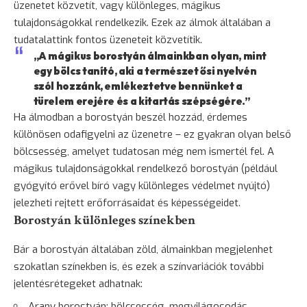
üzenetet közvetít, vagy különleges, mágikus
tulajdonságokkal rendelkezik. Ezek az álmok általában a
tudatalattink fontos üzeneteit közvetítik.
„A mágikus borostyán álmainkban olyan, mint
egy bölcs tanító, aki a természet ősi nyelvén
szól hozzánk, emlékeztetve bennünket a
türelem erejére és a kitartás szépségére.”
Ha álmodban a borostyán beszél hozzád, érdemes
különösen odafigyelni az üzenetre – ez gyakran olyan belső
bölcsesség
, amelyet tudatosan még nem ismertél fel. A
mágikus tulajdonságokkal rendelkező borostyán (például
gyógyító erővel bíró vagy különleges védelmet nyújtó)
jelezheti rejtett erőforrásaidat és képességeidet.
Borostyán különleges színekben
Bár a borostyán általában zöld, álmainkban megjelenhet
szokatlan színekben is, és ezek a színvariációk további
jelentésrétegeket adhatnak:
Arany
borostyán: bölcsesség, megvilágosodás,