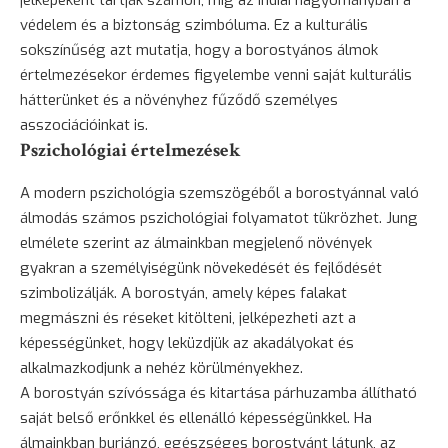
védelem és a
biztonság
szimbóluma. Ez a kulturális
sokszínűség azt mutatja, hogy a borostyános álmok
értelmezésekor érdemes figyelembe venni saját kulturális
hátterünket és a növényhez fűződő személyes
asszociációinkat is.
Pszichológiai értelmezések
A modern pszichológia szemszögéből a borostyánnal való
álmodás számos pszichológiai folyamatot tükrözhet. Jung
elmélete szerint az álmainkban megjelenő növények
gyakran a személyiségünk növekedését és fejlődését
szimbolizálják. A borostyán, amely képes falakat
megmászni és réseket kitölteni, jelképezheti azt a
képességünket, hogy leküzdjük az akadályokat és
alkalmazkodjunk a nehéz körülményekhez.
A borostyán szívóssága és kitartása párhuzamba állítható
saját belső erőnkkel és ellenálló képességünkkel. Ha
álmainkban burjánzó, egészséges borostyánt látunk, az