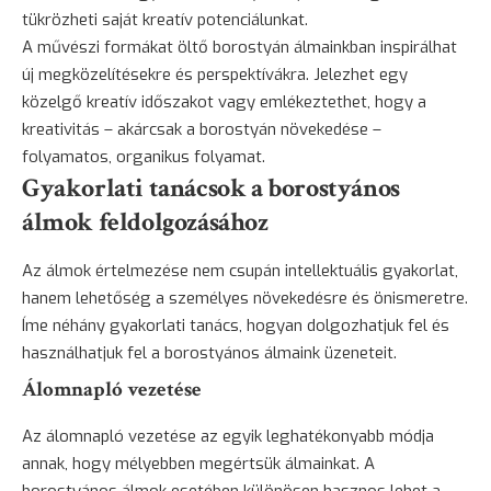
tükrözheti saját kreatív potenciálunkat.
A művészi formákat öltő borostyán álmainkban inspirálhat
új megközelítésekre és perspektívákra. Jelezhet egy
közelgő kreatív időszakot vagy emlékeztethet, hogy a
kreativitás – akárcsak a borostyán növekedése –
folyamatos, organikus folyamat.
Gyakorlati tanácsok a borostyános
álmok feldolgozásához
Az álmok értelmezése nem csupán intellektuális gyakorlat,
hanem lehetőség a személyes növekedésre és önismeretre.
Íme néhány gyakorlati tanács, hogyan dolgozhatjuk fel és
használhatjuk fel a borostyános álmaink üzeneteit.
Álomnapló vezetése
Az
álomnapló vezetése
az egyik leghatékonyabb módja
annak, hogy mélyebben megértsük álmainkat. A
borostyános álmok esetében különösen hasznos lehet a