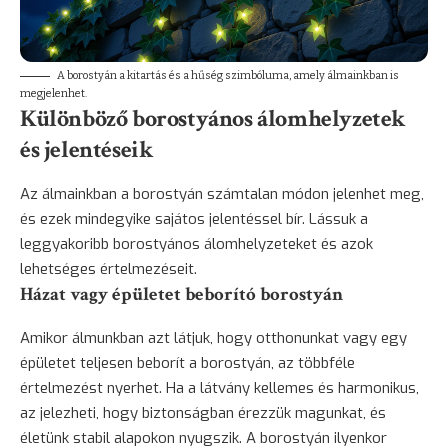
A borostyán a kitartás és a hűség szimbóluma, amely álmainkban is
megjelenhet.
Különböző borostyános álomhelyzetek
és jelentéseik
Az álmainkban a borostyán számtalan módon jelenhet meg,
és ezek mindegyike sajátos jelentéssel bír. Lássuk a
leggyakoribb borostyános álomhelyzeteket és azok
lehetséges értelmezéseit.
Házat vagy épületet beborító borostyán
Amikor álmunkban azt látjuk, hogy otthonunkat vagy egy
épületet teljesen beborít a borostyán, az többféle
értelmezést nyerhet. Ha a látvány kellemes és harmonikus,
az jelezheti, hogy biztonságban érezzük magunkat, és
életünk stabil alapokon nyugszik. A borostyán ilyenkor