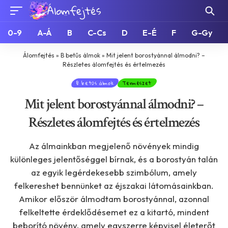
0-9
A-Á
B
C-Cs
D
E-É
F
G-Gy
Álomfejtés
»
B betűs álmok
»
Mit jelent borostyánnal álmodni? –
Részletes álomfejtés és értelmezés
B betűs álmok
Természet
Mit jelent borostyánnal álmodni? –
Részletes álomfejtés és értelmezés
Az álmainkban megjelenő növények mindig
különleges jelentőséggel bírnak, és a borostyán talán
az egyik legérdekesebb szimbólum, amely
felkereshet bennünket az éjszakai látomásainkban.
Amikor először álmodtam borostyánnal, azonnal
felkeltette érdeklődésemet ez a kitartó, mindent
beborító növény, amely egyszerre képvisel életerőt