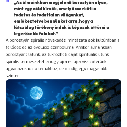
„Az álmainkban megjelenő borostyán olyan,
mint egy zöld hírnök, amely összeköti a
tudatos és tudattalan világunkat,
emlékeztetve bennünket arra, hogy a
látszólag törékeny indák is képesek áttörni a
legerősebb falakat.”
A borostyán spirális növekedési mintázata sok kultúrában a
fejlődés és az evolúció szimbóluma. Amikor álmainkban
borostyánt látunk, az tükrözheti saját spirituális utunk
spirális természetét, ahogy újra és újra visszatérünk
ugyanazokhoz a témákhoz, de mindig egy magasabb
szinten.