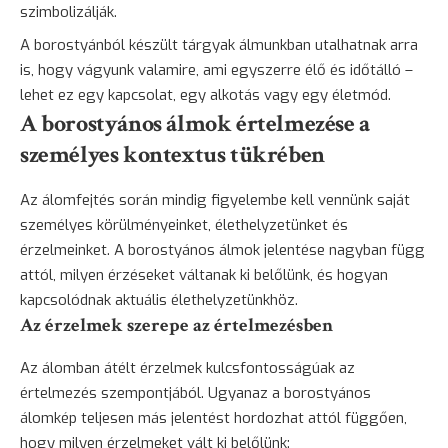
szimbolizálják.
A borostyánból készült tárgyak álmunkban utalhatnak arra
is, hogy vágyunk valamire, ami egyszerre élő és időtálló –
lehet ez egy kapcsolat, egy alkotás vagy egy életmód.
A borostyános álmok értelmezése a
személyes kontextus tükrében
Az álomfejtés során mindig figyelembe kell vennünk saját
személyes körülményeinket, élethelyzetünket és
érzelmeinket. A borostyános álmok jelentése nagyban függ
attól, milyen érzéseket váltanak ki belőlünk, és hogyan
kapcsolódnak aktuális élethelyzetünkhöz.
Az érzelmek szerepe az értelmezésben
Az álomban átélt érzelmek kulcsfontosságúak az
értelmezés szempontjából. Ugyanaz a borostyános
álomkép teljesen más jelentést hordozhat attól függően,
hogy milyen érzelmeket vált ki belőlünk: