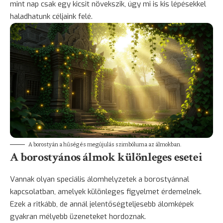
mint nap csak egy kicsit növekszik, úgy mi is kis lépésekkel
haladhatunk céljaink felé.
A borostyán a hűség és megújulás szimbóluma az álmokban.
A borostyános álmok különleges esetei
Vannak olyan speciális álomhelyzetek a borostyánnal
kapcsolatban, amelyek különleges figyelmet érdemelnek.
Ezek a ritkább, de annál jelentőségteljesebb álomképek
gyakran mélyebb üzeneteket hordoznak.