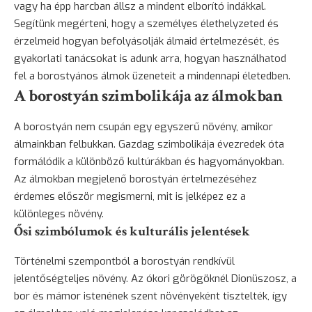
vagy ha épp harcban állsz a mindent elborító indákkal.
Segítünk megérteni, hogy a személyes élethelyzeted és
érzelmeid hogyan befolyásolják álmaid értelmezését, és
gyakorlati tanácsokat is adunk arra, hogyan használhatod
fel a borostyános álmok üzeneteit a mindennapi életedben.
A borostyán szimbolikája az álmokban
A borostyán nem csupán egy egyszerű növény, amikor
álmainkban felbukkan. Gazdag szimbolikája évezredek óta
formálódik a különböző kultúrákban és hagyományokban.
Az álmokban megjelenő borostyán értelmezéséhez
érdemes először megismerni, mit is jelképez ez a
különleges növény.
Ősi szimbólumok és kulturális jelentések
Történelmi szempontból a borostyán rendkívül
jelentőségteljes növény. Az ókori görögöknél Dionüszosz, a
bor és mámor istenének szent növényeként tisztelték, így