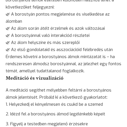
következőket feljegyezni:
🌿 A borostyán pontos megjelenése és viselkedése az
álomban
🌿 Az álom során átélt érzelmek és azok változásai
🌿 A borostyánnal való interakciód részletei
🌿 Az álom helyszíne és más szereplői
🌿 Az első gondolataid és asszociációid felébredés után
Érdemes követni a borostyános álmok mintázatát is – ha
rendszeresen álmodsz borostyánnal, az jelezhet egy fontos
témát, amellyel tudattalanod foglalkozik.
Meditáció és vizualizáció
A meditáció segíthet mélyebben feltárni a borostyános
álmok jelentését. Próbáld ki a következő gyakorlatot:
Helyezkedj el kényelmesen és csukd be a szemed
Idézd fel a borostyános álmod legélénkebb képeit
Figyelj a testedben megjelenő érzésekre