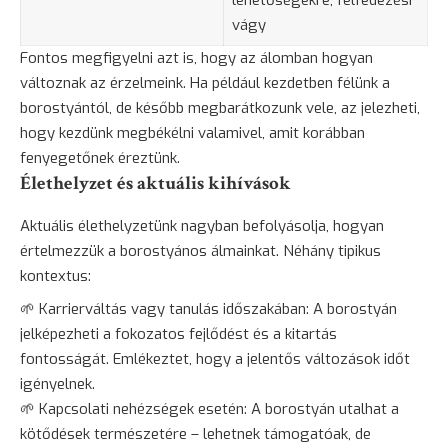
vágy
Fontos megfigyelni azt is, hogy az álomban hogyan
változnak az érzelmeink. Ha például kezdetben félünk a
borostyántól, de később megbarátkozunk vele, az jelezheti,
hogy kezdünk megbékélni valamivel, amit korábban
fenyegetőnek éreztünk.
Élethelyzet és aktuális kihívások
Aktuális élethelyzetünk nagyban befolyásolja, hogyan
értelmezzük a borostyános álmainkat. Néhány tipikus
kontextus:
🌱 Karrierváltás vagy tanulás időszakában: A borostyán
jelképezheti a fokozatos fejlődést és a kitartás
fontosságát. Emlékeztet, hogy a jelentős változások időt
igényelnek.
🌱 Kapcsolati nehézségek esetén: A borostyán utalhat a
kötődések természetére – lehetnek támogatóak, de