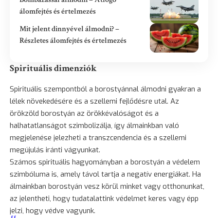
álomfejtés és értelmezés
Mit jelent dinnyével álmodni? –
Részletes álomfejtés és értelmezés
Spirituális dimenziók
Spirituális szempontból a borostyánnal álmodni gyakran a
lélek növekedésére és a szellemi fejlődésre utal. Az
örökzöld borostyán az örökkévalóságot és a
halhatatlanságot szimbolizálja, így álmainkban való
megjelenése jelezheti a transzcendencia és a szellemi
megújulás iránti vágyunkat.
Számos spirituális hagyományban a borostyán a védelem
szimbóluma is, amely távol tartja a negatív energiákat. Ha
álmainkban borostyán vesz körül minket vagy otthonunkat,
az jelentheti, hogy tudatalattink védelmet keres vagy épp
jelzi, hogy védve vagyunk.