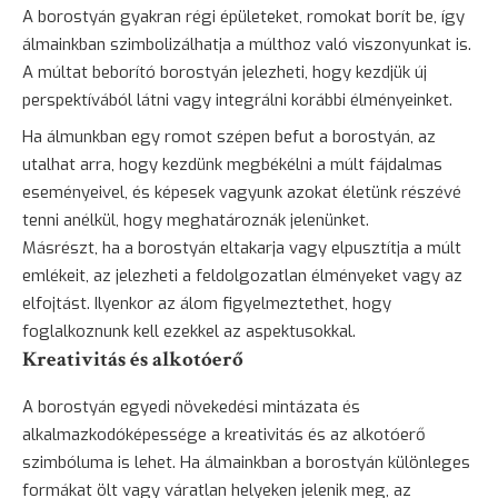
A borostyán gyakran régi épületeket, romokat borít be, így
álmainkban szimbolizálhatja a múlthoz való viszonyunkat is.
A múltat beborító borostyán jelezheti, hogy kezdjük új
perspektívából látni vagy integrálni korábbi élményeinket.
Ha álmunkban egy romot szépen befut a borostyán, az
utalhat arra, hogy kezdünk megbékélni a múlt fájdalmas
eseményeivel, és képesek vagyunk azokat életünk részévé
tenni anélkül, hogy meghatároznák jelenünket.
Másrészt, ha a borostyán eltakarja vagy elpusztítja a múlt
emlékeit, az jelezheti a feldolgozatlan élményeket vagy az
elfojtást. Ilyenkor az álom figyelmeztethet, hogy
foglalkoznunk kell ezekkel az aspektusokkal.
Kreativitás és alkotóerő
A borostyán egyedi növekedési mintázata és
alkalmazkodóképessége a kreativitás és az alkotóerő
szimbóluma is lehet. Ha álmainkban a borostyán különleges
formákat ölt vagy váratlan helyeken jelenik meg, az