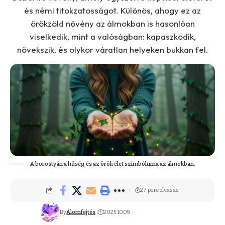
és némi titokzatosságot. Különös, ahogy ez az
örökzöld növény az álmokban is hasonlóan
viselkedik, mint a valóságban: kapaszkodik,
növekszik, és olykor váratlan helyeken bukkan fel.
A borostyán a hűség és az örök élet szimbóluma az álmokban.
27 perc olvasás
By
Álomfejtés
2025.10.09.