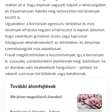
utalhat arra, hogy képesek vagyunk túljutni a nehézségeken
és folyamatosan fejlődni még kedvezőtlen körülmények
között is.
Ugyanakkor a borostyán agresszív terjedése és más
növények elfojtása negatív értelmezést is kaphat: jelezheti,
hogy valamilyen gondolat, érzés vagy kapcsolat
túlságosan elhatalmasodott az életünkben, és elnyomja
személyiségünk más aspektusait.
Freudi megközelítésben a kúszónövények, így a borostyán
is, szexuális szimbólumként jelenhetnek meg, különösen, ha
az álomban való viselkedésük hangsúlyos – például, ha
valamit szorosan körülölelnek vagy behálóznak.
További álomfejtések
Mit jelent magnóliáról álmodni?
Bombázással álmodni – Átfogó