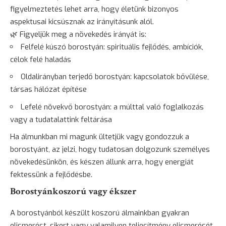
figyelmeztetés lehet arra, hogy életünk bizonyos
aspektusai kicsúsznak az irányításunk alól.
🌿 Figyeljük meg a növekedés irányát is:
Felfelé kúszó borostyán: spirituális fejlődés, ambíciók,
célok felé haladás
Oldalirányban terjedő borostyán: kapcsolatok bővülése,
társas hálózat építése
Lefelé növekvő borostyán: a múlttal való foglalkozás
vagy a tudatalattink feltárása
Ha álmunkban mi magunk ültetjük vagy gondozzuk a
borostyánt, az jelzi, hogy tudatosan dolgozunk személyes
növekedésünkön, és készen állunk arra, hogy energiát
fektessünk a fejlődésbe.
Borostyánkoszorú vagy ékszer
A borostyánból készült koszorú álmainkban gyakran
elismerést, sikert vagy valamilyen teljesítmény elismerését