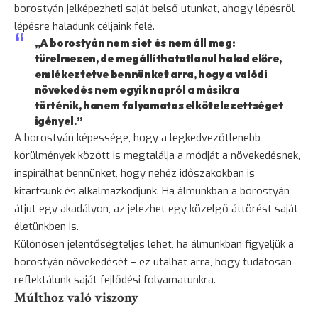
borostyán jelképezheti saját belső utunkat, ahogy lépésről
lépésre haladunk céljaink felé.
„A borostyán nem siet és nem áll meg:
türelmesen, de megállíthatatlanul halad előre,
emlékeztetve bennünket arra, hogy a valódi
növekedés nem egyik napról a másikra
történik, hanem folyamatos elkötelezettséget
igényel.”
A borostyán képessége, hogy a legkedvezőtlenebb
körülmények között is megtalálja a módját a növekedésnek,
inspirálhat bennünket, hogy nehéz időszakokban is
kitartsunk és alkalmazkodjunk. Ha álmunkban a borostyán
átjut egy akadályon, az jelezhet egy közelgő áttörést saját
életünkben is.
Különösen jelentőségteljes lehet, ha álmunkban figyeljük a
borostyán növekedését – ez utalhat arra, hogy tudatosan
reflektálunk saját fejlődési folyamatunkra.
Múlthoz való viszony