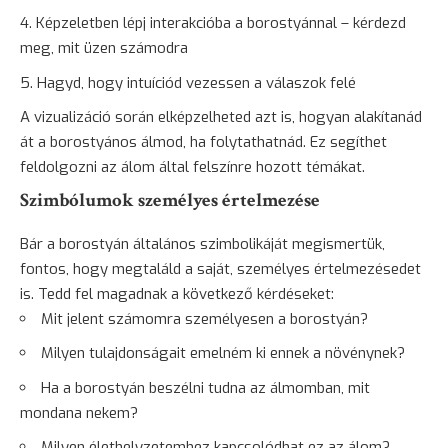
Képzeletben lépj interakcióba a borostyánnal – kérdezd
meg, mit üzen számodra
Hagyd, hogy intuíciód vezessen a válaszok felé
A vizualizáció során elképzelheted azt is, hogyan alakítanád
át a borostyános álmod, ha folytathatnád. Ez segíthet
feldolgozni az álom által felszínre hozott témákat.
Szimbólumok személyes értelmezése
Bár a borostyán általános szimbolikáját megismertük,
fontos, hogy megtaláld a saját, személyes értelmezésedet
is. Tedd fel magadnak a következő kérdéseket:
Mit jelent számomra személyesen a borostyán?
Milyen tulajdonságait emelném ki ennek a növénynek?
Ha a borostyán beszélni tudna az álmomban, mit
mondana nekem?
Milyen élethelyzetemhez kapcsolódhat ez az álom?