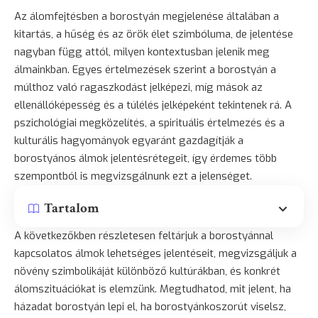
Az álomfejtésben a borostyán megjelenése általában a
kitartás, a hűség és az örök élet szimbóluma, de jelentése
nagyban függ attól, milyen kontextusban jelenik meg
álmainkban. Egyes értelmezések szerint a borostyán a
múlthoz való ragaszkodást jelképezi, míg mások az
ellenállóképesség és a túlélés jelképeként tekintenek rá. A
pszichológiai megközelítés, a spirituális értelmezés és a
kulturális hagyományok egyaránt gazdagítják a
borostyános álmok jelentésrétegeit, így érdemes több
szempontból is megvizsgálnunk ezt a jelenséget.
Tartalom
A következőkben részletesen feltárjuk a borostyánnal
kapcsolatos álmok lehetséges jelentéseit, megvizsgáljuk a
növény szimbolikáját különböző kultúrákban, és konkrét
álomszituációkat is elemzünk. Megtudhatod, mit jelent, ha
házadat borostyán lepi el, ha borostyánkoszorút viselsz,