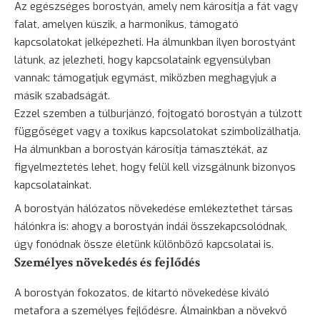
Az egészséges borostyán, amely nem károsítja a fát vagy
falat, amelyen kúszik, a harmonikus, támogató
kapcsolatokat jelképezheti. Ha álmunkban ilyen borostyánt
látunk, az jelezheti, hogy kapcsolataink egyensúlyban
vannak: támogatjuk egymást, miközben meghagyjuk a
másik szabadságát.
Ezzel szemben a túlburjánzó, fojtogató borostyán a túlzott
függőséget vagy a toxikus kapcsolatokat szimbolizálhatja.
Ha álmunkban a borostyán károsítja támasztékát, az
figyelmeztetés lehet, hogy felül kell vizsgálnunk bizonyos
kapcsolatainkat.
A borostyán hálózatos növekedése emlékeztethet társas
hálónkra is: ahogy a borostyán indái összekapcsolódnak,
úgy fonódnak össze életünk különböző kapcsolatai is.
Személyes növekedés és fejlődés
A borostyán fokozatos, de kitartó növekedése kiváló
metafora a személyes fejlődésre. Álmainkban a növekvő