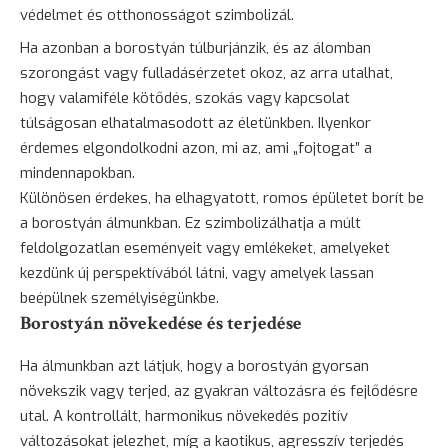
védelmet és otthonosságot szimbolizál.
Ha azonban a borostyán túlburjánzik, és az álomban
szorongást vagy fulladásérzetet okoz, az arra utalhat,
hogy valamiféle kötődés, szokás vagy kapcsolat
túlságosan elhatalmasodott az életünkben. Ilyenkor
érdemes elgondolkodni azon, mi az, ami „fojtogat” a
mindennapokban.
Különösen érdekes, ha elhagyatott, romos épületet borít be
a borostyán álmunkban. Ez szimbolizálhatja a múlt
feldolgozatlan eseményeit vagy emlékeket, amelyeket
kezdünk új perspektívából látni, vagy amelyek lassan
beépülnek személyiségünkbe.
Borostyán növekedése és terjedése
Ha álmunkban azt látjuk, hogy a borostyán gyorsan
növekszik vagy terjed, az gyakran változásra és fejlődésre
utal. A kontrollált, harmonikus növekedés pozitív
változásokat jelezhet, míg a kaotikus, agresszív terjedés