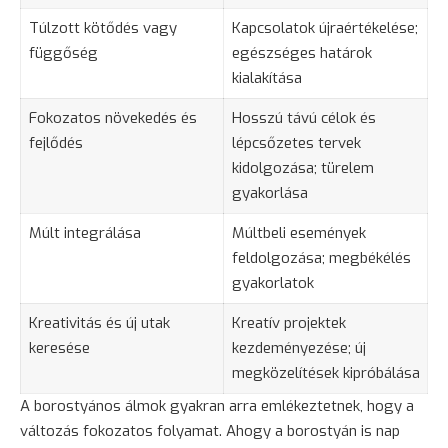
Túlzott kötődés vagy
Kapcsolatok újraértékelése;
függőség
egészséges határok
kialakítása
Fokozatos növekedés és
Hosszú távú célok és
fejlődés
lépcsőzetes tervek
kidolgozása; türelem
gyakorlása
Múlt integrálása
Múltbeli események
feldolgozása; megbékélés
gyakorlatok
Kreativitás és új utak
Kreatív projektek
keresése
kezdeményezése; új
megközelítések kipróbálása
A borostyános álmok gyakran arra emlékeztetnek, hogy a
változás fokozatos folyamat. Ahogy a borostyán is nap