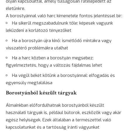
olyan kapcsolattal, amely túlságosan rátelepedett az
életünkre.
A borostyánnal való harc kimenetele fontos jelentéssel bír:
Ha sikerül megszabadulnunk tőle: képesek vagyunk
leküzdeni a korlátozó tényezőket
Ha a borostyán újra kinő: ismétlődő mintákra vagy
visszatérő problémákra utalhat
Ha a harc közben a borostyán megsebez:
figyelmeztetés, hogy a változás fájdalmas lehet
Ha végül békét kötünk a borostyánnal: elfogadás és
egyensúly megtalálása
Borostyánból készült tárgyak
Álmainkban előfordulhatnak borostyánból készült
használati tárgyak is, például bútorok, eszközök vagy akár
egész helyiségek. Ezek általában a természettel való
kapcsolatunkat és a tartósság iránti vágyunkat