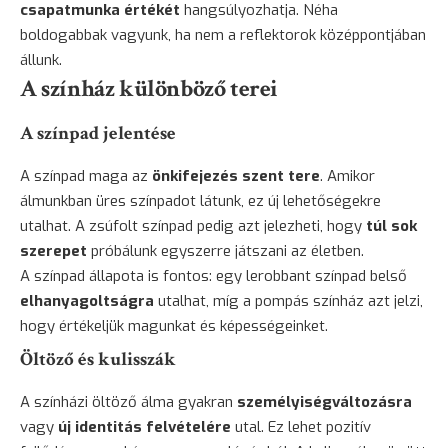
csapatmunka értékét
hangsúlyozhatja. Néha
boldogabbak vagyunk, ha nem a reflektorok középpontjában
állunk.
A színház különböző terei
A színpad jelentése
A színpad maga az
önkifejezés szent tere
. Amikor
álmunkban üres színpadot látunk, ez új lehetőségekre
utalhat. A zsúfolt színpad pedig azt jelezheti, hogy
túl sok
szerepet
próbálunk egyszerre játszani az életben.
A színpad állapota is fontos: egy lerobbant színpad belső
elhanyagoltságra
utalhat, míg a pompás színház azt jelzi,
hogy értékeljük magunkat és képességeinket.
Öltöző és kulisszák
A színházi öltöző álma gyakran
személyiségváltozásra
vagy
új identitás felvételére
utal. Ez lehet pozitív