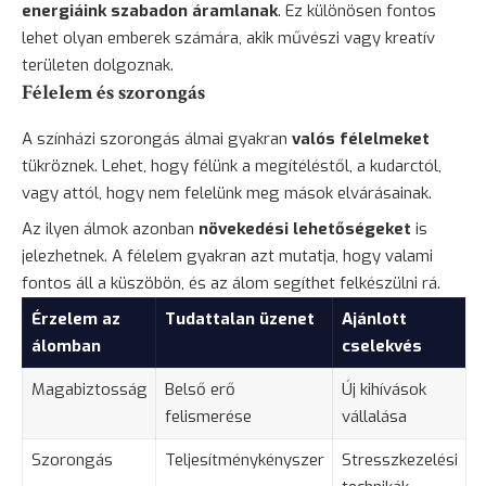
energiáink szabadon áramlanak
. Ez különösen fontos
lehet olyan emberek számára, akik művészi vagy kreatív
területen dolgoznak.
Félelem és szorongás
A színházi szorongás álmai gyakran
valós félelmeket
tükröznek. Lehet, hogy félünk a megítéléstől, a kudarctól,
vagy attól, hogy nem felelünk meg mások elvárásainak.
Az ilyen álmok azonban
növekedési lehetőségeket
is
jelezhetnek. A félelem gyakran azt mutatja, hogy valami
fontos áll a küszöbön, és az álom segíthet felkészülni rá.
Érzelem az
Tudattalan üzenet
Ajánlott
álomban
cselekvés
Magabiztosság
Belső erő
Új kihívások
felismerése
vállalása
Szorongás
Teljesítménykényszer
Stresszkezelési