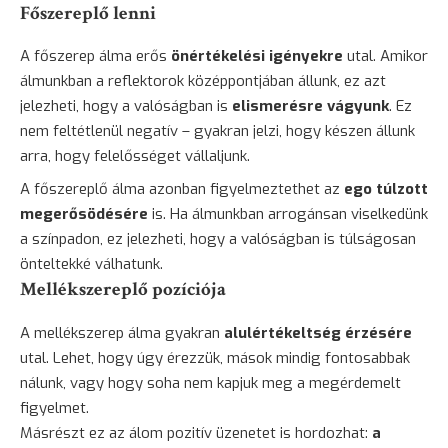
Főszereplő lenni
A főszerep álma erős
önértékelési igényekre
utal. Amikor
álmunkban a reflektorok középpontjában állunk, ez azt
jelezheti, hogy a valóságban is
elismerésre vágyunk
. Ez
nem feltétlenül negatív – gyakran jelzi, hogy készen állunk
arra, hogy felelősséget vállaljunk.
A főszereplő álma azonban figyelmeztethet az
ego túlzott
megerősödésére
is. Ha álmunkban arrogánsan viselkedünk
a színpadon, ez jelezheti, hogy a valóságban is túlságosan
önteltekké válhatunk.
Mellékszereplő pozíciója
A mellékszerep álma gyakran
alulértékeltség érzésére
utal. Lehet, hogy úgy érezzük, mások mindig fontosabbak
nálunk, vagy hogy soha nem kapjuk meg a megérdemelt
figyelmet.
Másrészt ez az álom pozitív üzenetet is hordozhat:
a