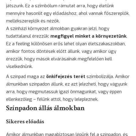
játszunk. Ez a szimbólum rámutat arra, hogy életünk
mennyire hasonlít egy előadáshoz, ahol vannak főszereplők,
mellékszereplők és nézők.
A színházi környezet álmokban gyakran jelzi, hogy
tudattalanul érezzük:
megfigyel minket a környezetünk
.
Ez a feeling különösen erős lehet olyan életszakaszokban,
amikor fontos döntések előtt állunk, vagy amikor úgy
érezzük, hogy mások elvárásainak megfelelően kell
viselkednünk.
A színpad maga az
önkifejezés terét
szimbolizálja. Amikor
álmunkban színpadon állunk, ez azt jelezheti, hogy vágyunk
arra, hogy megmutassuk igazi önmagunkat, vagy éppen
ellenkezőleg – félünk attól, hogy lelepleznek.
Színpadon állás álmokban
Sikeres előadás
Amikor álmunkban magabiztosan lépünk fel a színpadon, és