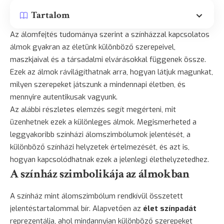
Tartalom
Az álomfejtés tudománya szerint a színházzal kapcsolatos
álmok gyakran az életünk különböző szerepeivel,
maszkjaival és a társadalmi elvárásokkal függenek össze.
Ezek az álmok rávilágíthatnak arra, hogyan látjuk magunkat,
milyen szerepeket játszunk a mindennapi életben, és
mennyire autentikusak vagyunk.
Az alábbi részletes elemzés segít megérteni, mit
üzenhetnek ezek a különleges álmok. Megismerheted a
leggyakoribb színházi álomszimbólumok jelentését, a
különböző színházi helyzetek értelmezését, és azt is,
hogyan kapcsolódhatnak ezek a jelenlegi élethelyzetedhez.
A színház szimbolikája az álmokban
A színház mint álomszimbólum rendkívül összetett
jelentéstartalommal bír. Alapvetően az
élet színpadát
reprezentálja, ahol mindannyian különböző szerepeket