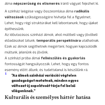
álma
népszerűség és elismerés
iránti vágyat fejezhet ki.
A színház leégése vagy összeomlása álma
radikális
változások
szükségességére hívhatja fel a figyelmet.
Lehet, hogy régi struktúrákat kell lebontanunk, hogy újakat
építhessünk.
Az időutazásos színházi álmok, ahol múltbeli vagy jövőbeli
előadásokat látunk,
temporális perspektívára
utalhatnak.
Ezek az álmok segíthetnek megérteni, hogyan kapcsolódik
múltunk, jelenünk és jövőnk.
A színházi próba álmai
felkészülés és gyakorlás
fontosságát hangsúlyozzák. Lehet, hogy egy fontos
esemény előtt állunk, és tudattalanul is készülünk rá.
"Az álmok színházi variációi végtelen
gazdagságot mutatnak, minden egyes
változat új aspektusát tárja fel belső
világunknak."
Kulturális és személyes háttér hatása