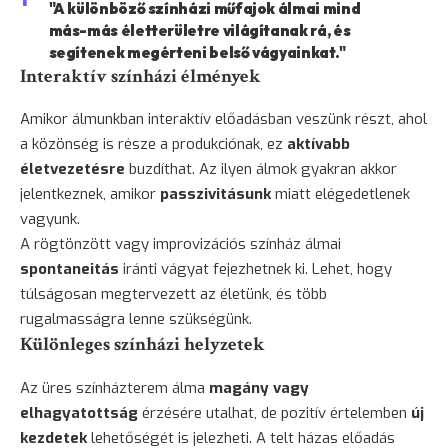
"A különböző színházi műfajok álmai mind
más-más életterületre világítanak rá, és
segítenek megérteni belső vágyainkat."
Interaktív színházi élmények
Amikor álmunkban interaktív előadásban veszünk részt, ahol
a közönség is része a produkciónak, ez
aktívabb
életvezetésre
buzdíthat. Az ilyen álmok gyakran akkor
jelentkeznek, amikor
passzivitásunk
miatt elégedetlenek
vagyunk.
A rögtönzött vagy improvizációs színház álmai
spontaneitás
iránti vágyat fejezhetnek ki. Lehet, hogy
túlságosan megtervezett az életünk, és több
rugalmasságra lenne szükségünk.
Különleges színházi helyzetek
Az üres színházterem álma
magány vagy
elhagyatottság
érzésére utalhat, de pozitív értelemben
új
kezdetek
lehetőségét is jelezheti. A telt házas előadás