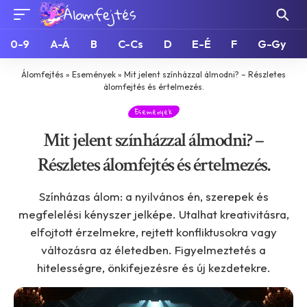
0-9
A-Á
B
C-Cs
D
E-É
F
G-Gy
Álomfejtés
»
Események
»
Mit jelent színházzal álmodni? – Részletes
álomfejtés és értelmezés.
Események
Mit jelent színházzal álmodni? –
Részletes álomfejtés és értelmezés.
Színházas álom: a nyilvános én, szerepek és
megfelelési kényszer jelképe. Utalhat kreativitásra,
elfojtott érzelmekre, rejtett konfliktusokra vagy
változásra az életedben. Figyelmeztetés a
hitelességre, önkifejezésre és új kezdetekre.