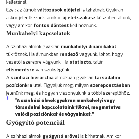
kelleténél.
Ezek az álmok
változások előjelei
is lehetnek. Gyakran
akkor jelentkeznek, amikor
új életszakasz
küszöbén állunk,
vagy amikor
fontos döntést
kell hoznunk.
Munkahelyi kapcsolatok
A színházi álmok gyakran
munkahelyi dinamikákat
tükröznek. Ha álmunkban
rendező
vagyunk, lehet, hogy
vezetői szerepre vágyunk. Ha
statiszta
, talán
elismerésre
van szükségünk.
A
színházi hierarchia
álmokban gyakran
társadalmi
pozíciónkra
utal. Figyeljük meg, milyen
szereposztásban
jelenünk meg, és hogyan viszonyulunk a többi szereplőhöz.
"A színházi álmok gyakran munkahelyi vagy
társadalmi kapcsolataink tükrei, megmutatva
valódi pozíciónkat és vágyainkat."
Gyógyító potenciál
A színházi álmok
gyógyító erővel
is bírhatnak. Amikor