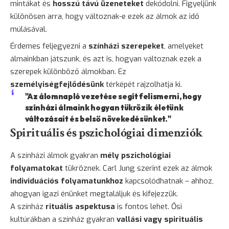
mintákat és
hosszú távú üzeneteket
dekódolni. Figyeljünk
különösen arra, hogy változnak-e ezek az álmok az idő
múlásával.
Érdemes feljegyezni a
színházi szerepeket
, amelyeket
álmainkban játszunk, és azt is, hogyan változnak ezek a
szerepek különböző álmokban. Ez
személyiségfejlődésünk
térképét rajzolhatja ki.
"Az álomnapló vezetése segít felismerni, hogy
színházi álmaink hogyan tükrözik életünk
változásait és belső növekedésünket."
Spirituális és pszichológiai dimenziók
A színházi álmok gyakran
mély pszichológiai
folyamatokat
tükröznek. Carl Jung szerint ezek az álmok
individuációs folyamatunkhoz
kapcsolódhatnak – ahhoz,
ahogyan igazi énünket megtaláljuk és kifejezzük.
A színház
rituális aspektusa
is fontos lehet. Ősi
kultúrákban a színház gyakran
vallási vagy spirituális