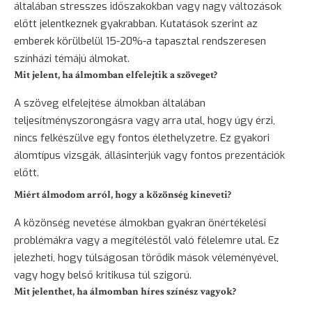
általában stresszes időszakokban vagy nagy változások
előtt jelentkeznek gyakrabban. Kutatások szerint az
emberek körülbelül 15-20%-a tapasztal rendszeresen
színházi témájú álmokat.
Mit jelent, ha álmomban elfelejtik a szöveget?
A szöveg elfelejtése álmokban általában
teljesítményszorongásra vagy arra utal, hogy úgy érzi,
nincs felkészülve egy fontos élethelyzetre. Ez gyakori
álomtípus vizsgák, állásinterjúk vagy fontos prezentációk
előtt.
Miért álmodom arról, hogy a közönség kineveti?
A közönség nevetése álmokban gyakran önértékelési
problémákra vagy a megítéléstől való félelemre utal. Ez
jelezheti, hogy túlságosan törődik mások véleményével,
vagy hogy belső kritikusa túl szigorú.
Mit jelenthet, ha álmomban híres színész vagyok?