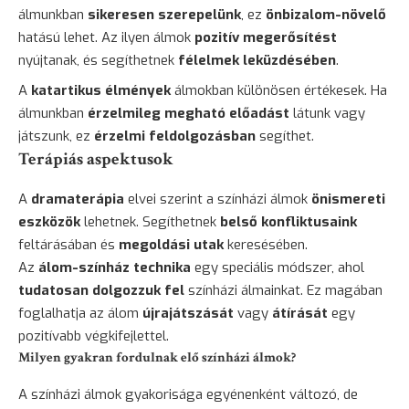
álmunkban
sikeresen szerepelünk
, ez
önbizalom-növelő
hatású lehet. Az ilyen álmok
pozitív megerősítést
nyújtanak, és segíthetnek
félelmek leküzdésében
.
A
katartikus élmények
álmokban különösen értékesek. Ha
álmunkban
érzelmileg megható előadást
látunk vagy
játszunk, ez
érzelmi feldolgozásban
segíthet.
Terápiás aspektusok
A
dramaterápia
elvei szerint a színházi álmok
önismereti
eszközök
lehetnek. Segíthetnek
belső konfliktusaink
feltárásában és
megoldási utak
keresésében.
Az
álom-színház technika
egy speciális módszer, ahol
tudatosan dolgozzuk fel
színházi álmainkat. Ez magában
foglalhatja az álom
újrajátszását
vagy
átírását
egy
pozitívabb végkifejlettel.
Milyen gyakran fordulnak elő színházi álmok?
A színházi álmok gyakorisága egyénenként változó, de