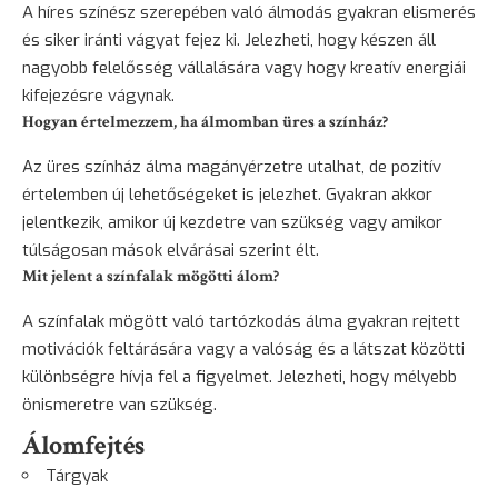
A híres színész szerepében való álmodás gyakran elismerés
és siker iránti vágyat fejez ki. Jelezheti, hogy készen áll
nagyobb felelősség vállalására vagy hogy kreatív energiái
kifejezésre vágynak.
Hogyan értelmezzem, ha álmomban üres a színház?
Az üres színház álma magányérzetre utalhat, de pozitív
értelemben új lehetőségeket is jelezhet. Gyakran akkor
jelentkezik, amikor új kezdetre van szükség vagy amikor
túlságosan mások elvárásai szerint élt.
Mit jelent a színfalak mögötti álom?
A színfalak mögött való tartózkodás álma gyakran rejtett
motivációk feltárására vagy a valóság és a látszat közötti
különbségre hívja fel a figyelmet. Jelezheti, hogy mélyebb
önismeretre van szükség.
Álomfejtés
Tárgyak