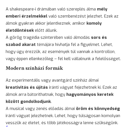
A shakespeare-i drámában való szereplés álma
mély
emberi érzelmekkel
való szembenézést jelezhet. Ezek az
álmok gyakran akkor jelentkeznek, amikor
komoly
életdöntések
előtt állunk.
A görög tragédia színterében való álmodás
sors és
szabad akarat
témájára hívhatja fel a figyelmet. Lehet,
hogy úgy érezzük, az események túl vannak a kontrollon,
vagy éppen ellenkezőleg – fel kell vállalnunk a felelősséget.
Modern színházi formák
Az experimentális vagy avantgárd színház álmai
kreativitás és újítás
iránti vágyat fejezhetnek ki. Ezek az
álmok arra bátoríthatnak, hogy
hagyományos keretek
között gondolkodjunk
.
A musical vagy zenés előadás álmai
öröm és könnyedség
iránti vágyat jelezhetnek. Lehet, hogy túlságosan komolyan
vesszük az életet, és több játékosságra lenne szükségünk.