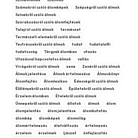
Számokról szóló álomképek
Szépségről szóló álmok
Színekről szóló álmok
Szórakozásról szóló álomfejtések
Talajról szóló álmok
természet
Természeti elemekről szóló álmok
Testrészekről szóló álmok
tudat
tudatalatti
tudatosság
Tárgyak álomban
utazás
Utazással kapcsolatos álmok
vallás
Virágokról szóló álmok
zene
Zenéről szóló álmok
Álmok jelentése
Álmok értelmezése
Álmoskönyv
Álomfejtés
Álomlexikon
Édességről szóló álmok
Élőlényekről szóló álmok
Épületekről szóló álmok
Érzelem álomban
Ételekről szóló álmok
Ünnepekről szóló álmok
állatok
álmok
álom
álomjelentés
álom jelentése
álomkutatás
álomkép
álomképek
álomvilág
álomértelmezés
életváltozás
értelmezés
érzelem
érzelmek
íjászat
önfejlesztés