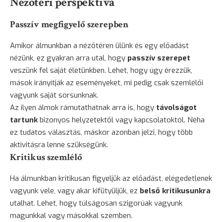
Nézőtéri perspektíva
Passzív megfigyelő szerepben
Amikor álmunkban a nézőtéren ülünk és egy előadást
nézünk, ez gyakran arra utal, hogy
passzív szerepet
veszünk fel saját életünkben. Lehet, hogy úgy érezzük,
mások irányítják az eseményeket, mi pedig csak szemlélői
vagyunk saját sorsunknak.
Az ilyen álmok rámutathatnak arra is, hogy
távolságot
tartunk
bizonyos helyzetektől vagy kapcsolatoktól. Néha
ez tudatos választás, máskor azonban jelzi, hogy több
aktivitásra lenne szükségünk.
Kritikus szemlélő
Ha álmunkban kritikusan figyeljük az előadást, elégedetlenek
vagyunk vele, vagy akár kifütyüljük, ez
belső kritikusunkra
utalhat. Lehet, hogy túlságosan szigorúak vagyunk
magunkkal vagy másokkal szemben.