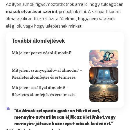
Az ilyen álmok figyelmeztethetnek arra is, hogy túlságosan
mások elvárásai szerint
próbálunk élni. A színpadi kudarc
álma gyakran tükrözi azt a félelmet, hogy nem vagyunk
elég jók, vagy hogy lelepleznek minket.
További álomfejtések
Mit jelent porszívóról álmodni?
Mit jelent szúnyoghálóval álmodni? –
Részletes álomfejtés és értelmezés.
Mit jelent aszállyal álmodni? –
Részletes álomfejtés és értelmezés
"Az álmok színpada gyakran tükrözi azt,
mennyire autentikusan éljük az életünket, vagy
mennyire játszunk szerepet mások kedvéért."