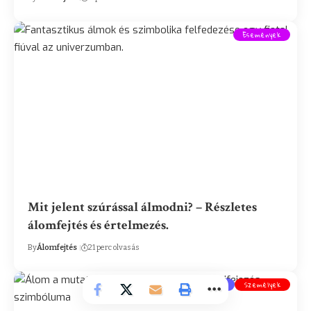
Események
Mit jelent szúrással álmodni? – Részletes
álomfejtés és értelmezés.
By
Álomfejtés
21 perc olvasás
M betűs álmok
Személyek