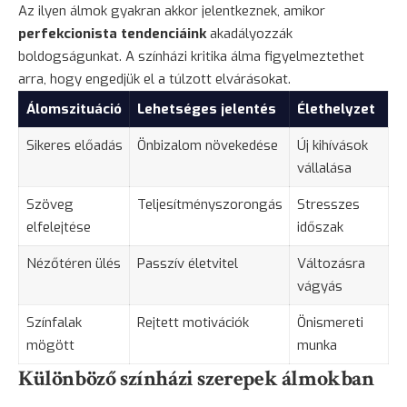
Az ilyen álmok gyakran akkor jelentkeznek, amikor
perfekcionista tendenciáink
akadályozzák
boldogságunkat. A színházi kritika álma figyelmeztethet
arra, hogy engedjük el a túlzott elvárásokat.
Álomszituáció
Lehetséges jelentés
Élethelyzet
Sikeres előadás
Önbizalom növekedése
Új kihívások
vállalása
Szöveg
Teljesítményszorongás
Stresszes
elfelejtése
időszak
Nézőtéren ülés
Passzív életvitel
Változásra
vágyás
Színfalak
Rejtett motivációk
Önismereti
mögött
munka
Különböző színházi szerepek álmokban