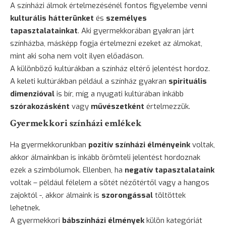
A színházi álmok értelmezésénél fontos figyelembe venni
kulturális hátterünket
és
személyes
tapasztalatainkat
. Aki gyermekkorában gyakran járt
színházba, másképp fogja értelmezni ezeket az álmokat,
mint aki soha nem volt ilyen előadáson.
A különböző kultúrákban a színház eltérő jelentést hordoz.
A keleti kultúrákban például a színház gyakran
spirituális
dimenzióval
is bír, míg a nyugati kultúrában inkább
szórakozásként
vagy
művészetként
értelmezzük.
Gyermekkori színházi emlékek
Ha gyermekkorunkban
pozitív színházi élményeink
voltak,
akkor álmainkban is inkább örömteli jelentést hordoznak
ezek a szimbólumok. Ellenben, ha
negatív tapasztalataink
voltak – például félelem a sötét nézőtértől vagy a hangos
zajoktól -, akkor álmaink is
szorongással
töltöttek
lehetnek.
A gyermekkori
bábszínházi élmények
külön kategóriát