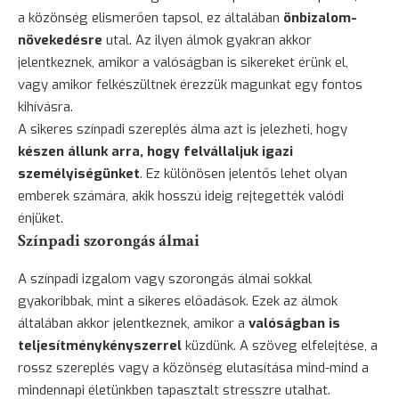
a közönség elismerően tapsol, ez általában
önbizalom-
növekedésre
utal. Az ilyen álmok gyakran akkor
jelentkeznek, amikor a valóságban is sikereket érünk el,
vagy amikor felkészültnek érezzük magunkat egy fontos
kihívásra.
A sikeres színpadi szereplés álma azt is jelezheti, hogy
készen állunk arra, hogy felvállaljuk igazi
személyiségünket
. Ez különösen jelentős lehet olyan
emberek számára, akik hosszú ideig rejtegették valódi
énjüket.
Színpadi szorongás álmai
A színpadi izgalom vagy szorongás álmai sokkal
gyakoribbak, mint a sikeres előadások. Ezek az álmok
általában akkor jelentkeznek, amikor a
valóságban is
teljesítménykényszerrel
küzdünk. A szöveg elfelejtése, a
rossz szereplés vagy a közönség elutasítása mind-mind a
mindennapi életünkben tapasztalt stresszre utalhat.