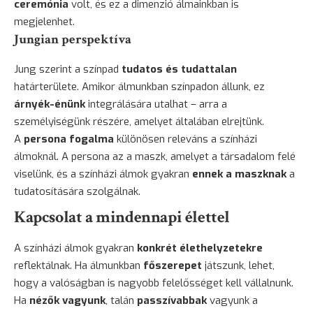
ceremónia
volt, és ez a dimenzió álmainkban is
megjelenhet.
Jungian perspektíva
Jung szerint a színpad
tudatos és tudattalan
határterülete. Amikor álmunkban színpadon állunk, ez
árnyék-énünk
integrálására utalhat – arra a
személyiségünk részére, amelyet általában elrejtünk.
A
persona fogalma
különösen releváns a színházi
álmoknál. A persona az a maszk, amelyet a társadalom felé
viselünk, és a színházi álmok gyakran
ennek a maszknak
a
tudatosítására szolgálnak.
Kapcsolat a mindennapi élettel
A színházi álmok gyakran
konkrét élethelyzetekre
reflektálnak. Ha álmunkban
főszerepet
játszunk, lehet,
hogy a valóságban is nagyobb felelősséget kell vállalnunk.
Ha
nézők vagyunk
, talán
passzívabbak
vagyunk a