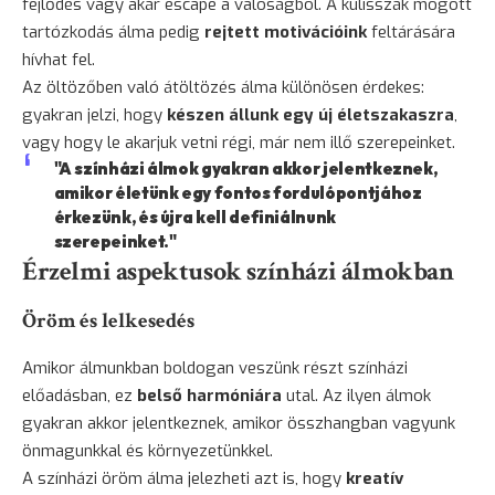
fejlődés vagy akár escape a valóságból. A kulisszák mögött
tartózkodás álma pedig
rejtett motivációink
feltárására
hívhat fel.
Az öltözőben való átöltözés álma különösen érdekes:
gyakran jelzi, hogy
készen állunk egy új életszakaszra
,
vagy hogy le akarjuk vetni régi, már nem illő szerepeinket.
"A színházi álmok gyakran akkor jelentkeznek,
amikor életünk egy fontos fordulópontjához
érkezünk, és újra kell definiálnunk
szerepeinket."
Érzelmi aspektusok színházi álmokban
Öröm és lelkesedés
Amikor álmunkban boldogan veszünk részt színházi
előadásban, ez
belső harmóniára
utal. Az ilyen álmok
gyakran akkor jelentkeznek, amikor összhangban vagyunk
önmagunkkal és környezetünkkel.
A színházi öröm álma jelezheti azt is, hogy
kreatív