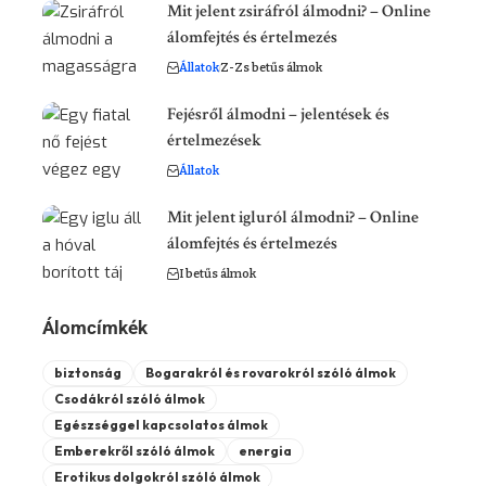
Mit jelent zsiráfról álmodni? – Online
álomfejtés és értelmezés
Állatok
Z-Zs betűs álmok
Fejésről álmodni – jelentések és
értelmezések
Állatok
Mit jelent igluról álmodni? – Online
álomfejtés és értelmezés
I betűs álmok
Álomcímkék
biztonság
Bogarakról és rovarokról szóló álmok
Csodákról szóló álmok
Egészséggel kapcsolatos álmok
Emberekről szóló álmok
energia
Erotikus dolgokról szóló álmok