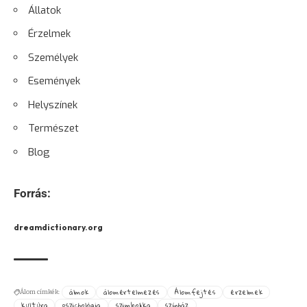
Állatok
Érzelmek
Személyek
Események
Helyszínek
Természet
Blog
Forrás:
dreamdictionary.org
álmok
álomértelmezés
Álomfejtés
érzelmek
Álom címkék:
kultúra
pszichológia
szimbolika
színház