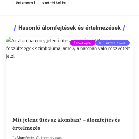
önismeret
önértékelés
Hasonló álomfejtések és értelmezések
Események
U-Ü betűs álmok
Mit jelent ütés az álomban? – álomfejtés és
értelmezés
By
Álomfejtés
11 perc olvasás