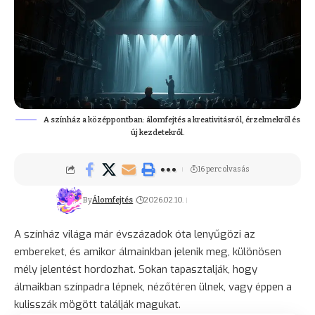
A színház a középpontban: álomfejtés a kreativitásról, érzelmekről és
új kezdetekről.
16 perc olvasás
By
Álomfejtés
2026.02.10.
A színház világa már évszázadok óta lenyűgözi az
embereket, és amikor álmainkban jelenik meg, különösen
mély jelentést hordozhat. Sokan tapasztalják, hogy
álmaikban színpadra lépnek, nézőtéren ülnek, vagy éppen a
kulisszák mögött találják magukat.