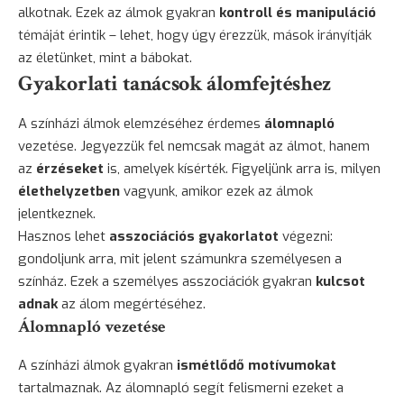
alkotnak. Ezek az álmok gyakran
kontroll és manipuláció
témáját érintik – lehet, hogy úgy érezzük, mások irányítják
az életünket, mint a bábokat.
Gyakorlati tanácsok álomfejtéshez
A színházi álmok elemzéséhez érdemes
álomnapló
vezetése. Jegyezzük fel nemcsak magát az álmot, hanem
az
érzéseket
is, amelyek kísérték. Figyeljünk arra is, milyen
élethelyzetben
vagyunk, amikor ezek az álmok
jelentkeznek.
Hasznos lehet
asszociációs gyakorlatot
végezni:
gondoljunk arra, mit jelent számunkra személyesen a
színház. Ezek a személyes asszociációk gyakran
kulcsot
adnak
az álom megértéséhez.
Álomnapló vezetése
A színházi álmok gyakran
ismétlődő motívumokat
tartalmaznak. Az álomnapló segít felismerni ezeket a