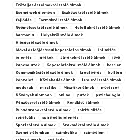
Erőteljes érzelmekről szóló álmok
Események álomban
Eszközökről szóló álmok
fejlődés
Formákról szóló álmok
Gyümölcsökről szóló álmok
Halottakról szóló álmok
harmónia
Helyekről szóló álmok
Hiúságról szóló álmok
Idővel és időjárással kapcsolatos álmok
intimitás
jelentés
játékok
Játékokról szóló álmok
jövő
kapcsolatok
Kapcsolatokról szóló álmok
karrier
Kommunikációról szóló álmok
kreativitás
kultúra
képzelet
Közlekedés álmok
Luxusról szóló álmok
madarak
misztika
Misztikus álmok
művészet
Növények álomban
online
patak
pszichológia
Pénzügyről szóló álmok
Rendkívüli álmok
Ruhadarabokról szóló álmok
spiritualitás
spirituális
spirituális jelentés
Sportról szóló álmok
Szakmákról szóló álmok
Személy álomban
szimbolika
szimbólum
szimbólumok
szálloda