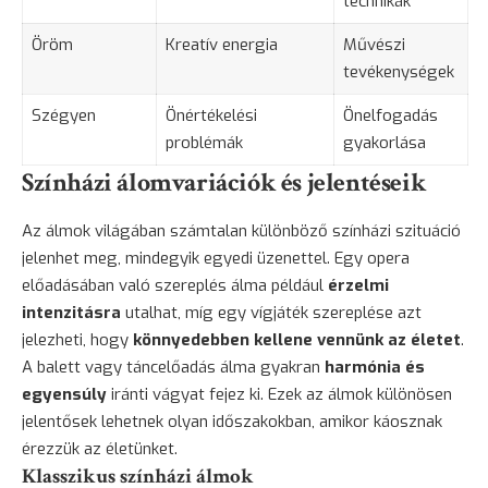
technikák
Öröm
Kreatív energia
Művészi
tevékenységek
Szégyen
Önértékelési
Önelfogadás
problémák
gyakorlása
Színházi álomvariációk és jelentéseik
Az álmok világában számtalan különböző színházi szituáció
jelenhet meg, mindegyik egyedi üzenettel. Egy opera
előadásában való szereplés álma például
érzelmi
intenzitásra
utalhat, míg egy vígjáték szereplése azt
jelezheti, hogy
könnyedebben kellene vennünk az életet
.
A balett vagy táncelőadás álma gyakran
harmónia és
egyensúly
iránti vágyat fejez ki. Ezek az álmok különösen
jelentősek lehetnek olyan időszakokban, amikor káosznak
érezzük az életünket.
Klasszikus színházi álmok