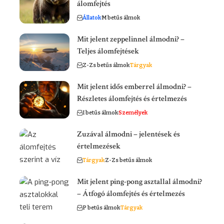
álomfejtés
Állatok
M betűs álmok
Mit jelent zeppelinnel álmodni? –
Teljes álomfejtések
Z-Zs betűs álmok
Tárgyak
Mit jelent idős emberrel álmodni? –
Részletes álomfejtés és értelmezés
I betűs álmok
Személyek
Zuzával álmodni – jelentések és
értelmezések
Tárgyak
Z-Zs betűs álmok
Mit jelent ping-pong asztallal álmodni?
– Átfogó álomfejtés és értelmezés
P betűs álmok
Tárgyak