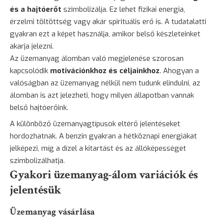
és a hajtóerőt
szimbolizálja. Ez lehet fizikai energia,
érzelmi töltöttség vagy akár spirituális erő is. A tudatalatti
gyakran ezt a képet használja, amikor belső készleteinket
akarja jelezni.
Az üzemanyag álomban való megjelenése szorosan
kapcsolódik
motivációnkhoz és céljainkhoz
. Ahogyan a
valóságban az üzemanyag nélkül nem tudunk elindulni, az
álomban is azt jelezheti, hogy milyen állapotban vannak
belső hajtóerőink.
A különböző üzemanyagtípusok eltérő jelentéseket
hordozhatnak. A benzin gyakran a hétköznapi energiákat
jelképezi, míg a dízel a kitartást és az állóképességet
szimbolizálhatja.
Gyakori üzemanyag-álom variációk és
jelentésük
Üzemanyag vásárlása