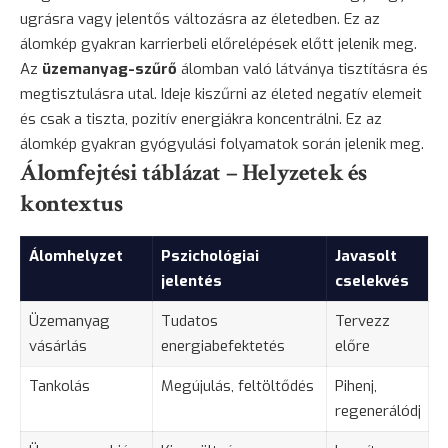
ugrásra vagy jelentős változásra az életedben. Ez az
álomkép gyakran karrierbeli előrelépések előtt jelenik meg.
Az
üzemanyag-szűrő
álomban való látványa tisztításra és
megtisztulásra utal. Ideje kiszűrni az életed negatív elemeit
és csak a tiszta, pozitív energiákra koncentrálni. Ez az
álomkép gyakran gyógyulási folyamatok során jelenik meg.
Álomfejtési táblázat – Helyzetek és
kontextus
Álomhelyzet
Pszichológiai
Javasolt
jelentés
cselekvés
Üzemanyag
Tudatos
Tervezz
vásárlás
energiabefektetés
előre
Tankolás
Megújulás, feltöltődés
Pihenj,
regenerálódj