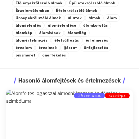
Élőlényekről szóló álmok
Épületekről szóló álmok
Érzelem álomban
Ételekről szóló álmok
Ünnepekről szóló álmok
állatok
álmok
álom
álomjelentés
álom jelentése
álomkutatás
álomkép
álomképek
álomvilág
álomértelmezés
életváltozás
értelmezés
érzelem
érzelmek
íjászat
önfejlesztés
önismeret
önértékelés
Hasonló álomfejtések és értelmezések
J betűs álmok
Személyek