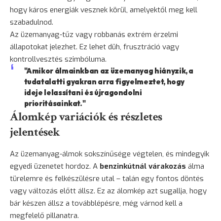
hogy káros energiák vesznek körül, amelyektől meg kell
szabadulnod.
Az üzemanyag-tűz vagy robbanás extrém érzelmi
állapotokat jelezhet. Ez lehet düh, frusztráció vagy
kontrollvesztés szimbóluma.
"Amikor álmainkban az üzemanyag hiányzik, a
tudatalatti gyakran arra figyelmeztet, hogy
ideje lelassítani és újragondolni
prioritásainkat."
Álomkép variációk és részletes
jelentések
Az üzemanyag-álmok sokszínűsége végtelen, és mindegyik
egyedi üzenetet hordoz. A
benzinkútnál várakozás
álma
türelemre és felkészülésre utal – talán egy fontos döntés
vagy változás előtt állsz. Ez az álomkép azt sugallja, hogy
bár készen állsz a továbblépésre, még várnod kell a
megfelelő pillanatra.