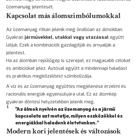
üzemanyag jelentését.
Kapcsolat más álomszimbólumokkal
Az üzemanyag ritkán jelenik meg önállóan az álmokban.
Gyakran
járművekkel, utakkal vagy utazással
együtt
látjuk. Ezek a kombinációk gazdagítják és árnyalják a
jelentést.
Ha az álomban repülőgép is szerepel, ez magasabb célokat
és ambíciókat jelez. Autóval együtt a mindennapi haladást
és praktikus megközelítést szimbolizálja.
A víz és az üzemanyag együttes megjelenése érzelmi és
racionális energiák egyensúlyára utal. Ez az álomkép
gyakran döntési helyzetekben jelenik meg.
"Az álmok nyelvén az üzemanyag és a jármű
kapcsolata azt mutatja, milyen eszközökkel és
energiákkal haladunk életutunkon."
Modern kori jelentések és változások