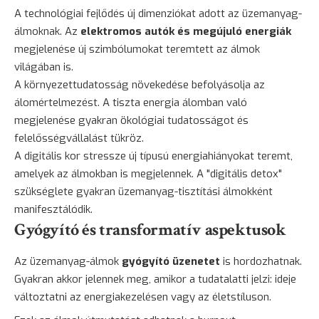
A technológiai fejlődés új dimenziókat adott az üzemanyag-
álmoknak. Az
elektromos autók és megújuló energiák
megjelenése új szimbólumokat teremtett az álmok
világában is.
A környezettudatosság növekedése befolyásolja az
álomértelmezést. A tiszta energia álomban való
megjelenése gyakran ökológiai tudatosságot és
felelősségvállalást tükröz.
A digitális kor stressze új típusú energiahiányokat teremt,
amelyek az álmokban is megjelennek. A "digitális detox"
szükséglete gyakran üzemanyag-tisztítási álmokként
manifesztálódik.
Gyógyító és transformatív aspektusok
Az üzemanyag-álmok
gyógyító üzenetet
is hordozhatnak.
Gyakran akkor jelennek meg, amikor a tudatalatti jelzi: ideje
változtatni az energiakezelésen vagy az életstíluson.