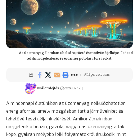
Az üzemanyag álomban a belső hajtóerő és motiváció jelképe. Fedezd
fel álmaid jelentését és érdemes pótolni a forrásokat.
15 perc olvasás
By
Álomfejtés
2026.02.17.
A mindennapi életünkben az üzemanyag nélkülözhetetlen
energiaforrás, amely mozgásban tartja járműveinket és
lehetővé teszi céljaink elérését. Amikor álmainkban
megjelenik a benzin, gázolaj vagy más üzemanyagfajták
képe, gyakran mélyebb lelki folyamatokról árulkodik, mint