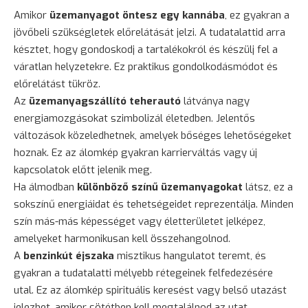
Amikor
üzemanyagot öntesz egy kannába
, ez gyakran a
jövőbeli szükségletek előrelátását jelzi. A tudatalattid arra
késztet, hogy gondoskodj a tartalékokról és készülj fel a
váratlan helyzetekre. Ez praktikus gondolkodásmódot és
előrelátást tükröz.
Az
üzemanyagszállító teherautó
látványa nagy
energiamozgásokat szimbolizál életedben. Jelentős
változások közeledhetnek, amelyek bőséges lehetőségeket
hoznak. Ez az álomkép gyakran karrierváltás vagy új
kapcsolatok előtt jelenik meg.
Ha álmodban
különböző színű üzemanyagokat
látsz, ez a
sokszínű energiáidat és tehetségeidet reprezentálja. Minden
szín más-más képességet vagy életterületet jelképez,
amelyeket harmonikusan kell összehangolnod.
A
benzinkút éjszaka
misztikus hangulatot teremt, és
gyakran a tudatalatti mélyebb rétegeinek felfedezésére
utal. Ez az álomkép spirituális keresést vagy belső utazást
jelezhet, amikor sötétben kell megtalálnod az utat.