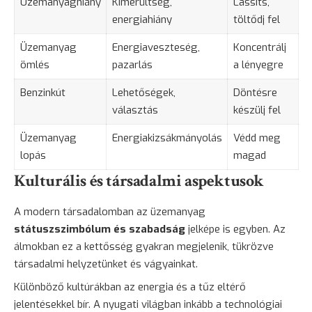
Üzemanyaghiány
Kimerültség,
Lassíts,
energiahiány
töltődj fel
Üzemanyag
Energiaveszteség,
Koncentrálj
ömlés
pazarlás
a lényegre
Benzinkút
Lehetőségek,
Döntésre
választás
készülj fel
Üzemanyag
Energiakizsákmányolás
Védd meg
lopás
magad
Kulturális és társadalmi aspektusok
A modern társadalomban az üzemanyag
státuszszimbólum és szabadság
jelképe is egyben. Az
álmokban ez a kettősség gyakran megjelenik, tükrözve
társadalmi helyzetünket és vágyainkat.
Különböző kultúrákban az energia és a tűz eltérő
jelentésekkel bír. A nyugati világban inkább a technológiai