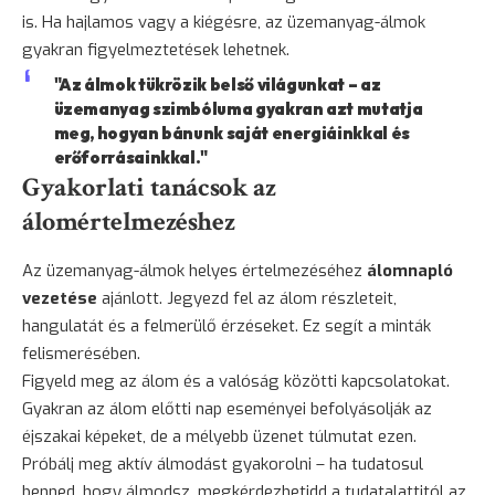
is. Ha hajlamos vagy a kiégésre, az üzemanyag-álmok
gyakran figyelmeztetések lehetnek.
"Az álmok tükrözik belső világunkat – az
üzemanyag szimbóluma gyakran azt mutatja
meg, hogyan bánunk saját energiáinkkal és
erőforrásainkkal."
Gyakorlati tanácsok az
álomértelmezéshez
Az üzemanyag-álmok helyes értelmezéséhez
álomnapló
vezetése
ajánlott. Jegyezd fel az álom részleteit,
hangulatát és a felmerülő érzéseket. Ez segít a minták
felismerésében.
Figyeld meg az álom és a valóság közötti kapcsolatokat.
Gyakran az álom előtti nap eseményei befolyásolják az
éjszakai képeket, de a mélyebb üzenet túlmutat ezen.
Próbálj meg aktív álmodást gyakorolni – ha tudatosul
benned, hogy álmodsz, megkérdezhetidd a tudatalattitól az