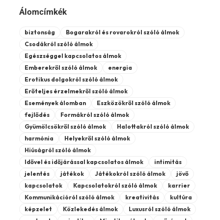
Álomcímkék
biztonság
Bogarakról és rovarokról szóló álmok
Csodákról szóló álmok
Egészséggel kapcsolatos álmok
Emberekről szóló álmok
energia
Erotikus dolgokról szóló álmok
Erőteljes érzelmekről szóló álmok
Események álomban
Eszközökről szóló álmok
fejlődés
Formákról szóló álmok
Gyümölcsökről szóló álmok
Halottakról szóló álmok
harmónia
Helyekről szóló álmok
Hiúságról szóló álmok
Idővel és időjárással kapcsolatos álmok
intimitás
jelentés
játékok
Játékokról szóló álmok
jövő
kapcsolatok
Kapcsolatokról szóló álmok
karrier
Kommunikációról szóló álmok
kreativitás
kultúra
képzelet
Közlekedés álmok
Luxusról szóló álmok