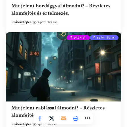
Mit jelent hordággyal álmodni? – Részletes
álomfejtés és értelmezés.
By
Álomfejtés
24 perc olvasás
Események
R betűs álmok
Mit jelent rablással álmodni? – Részletes
álomfejtés és értelmezés.
By
Álomfejtés
15 perc olvasás