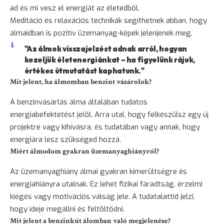
ad és mi vesz el energiát az életedből.
Meditáció és relaxációs technikák segíthetnek abban, hogy
álmaidban is pozitív üzemanyag-képek jelenjenek meg.
"Az álmok visszajelzést adnak arról, hogyan
kezeljük életenergiánkat – ha figyelünk rájuk,
értékes útmutatást kaphatunk."
Mit jelent, ha álmomban benzint vásárolok?
A benzinvásárlás álma általában tudatos
energiabefektetést jelöl. Arra utal, hogy felkészülsz egy új
projektre vagy kihívásra, és tudatában vagy annak, hogy
energiára lesz szükséged hozzá.
Miért álmodom gyakran üzemanyaghiányról?
Az üzemanyaghiány álmai gyakran kimerültségre és
energiahiányra utalnak. Ez lehet fizikai fáradtság, érzelmi
kiégés vagy motivációs válság jele. A tudatalattid jelzi,
hogy ideje megállni és feltöltődni.
Mit jelent a benzinkút álomban való megjelenése?