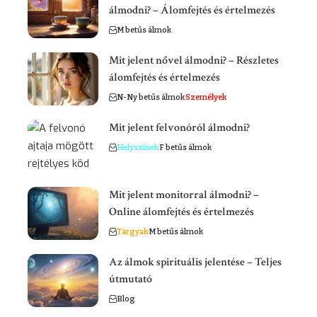
álmodni? – Álomfejtés és értelmezés
M betűs álmok
Mit jelent nővel álmodni? – Részletes
álomfejtés és értelmezés
N-Ny betűs álmok
Személyek
Mit jelent felvonóról álmodni?
Helyszínek
F betűs álmok
Mit jelent monitorral álmodni? –
Online álomfejtés és értelmezés
Tárgyak
M betűs álmok
Az álmok spirituális jelentése – Teljes
útmutató
Blog