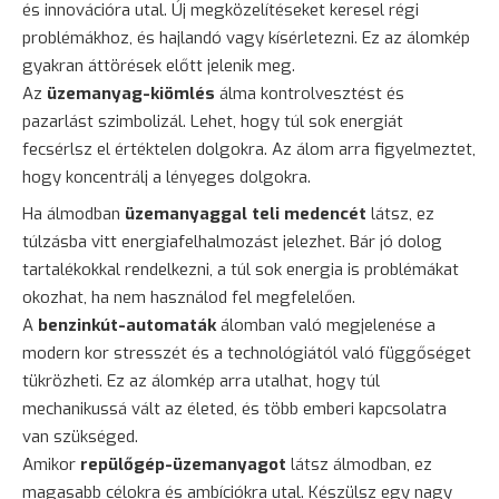
és innovációra utal. Új megközelítéseket keresel régi
problémákhoz, és hajlandó vagy kísérletezni. Ez az álomkép
gyakran áttörések előtt jelenik meg.
Az
üzemanyag-kiömlés
álma kontrolvesztést és
pazarlást szimbolizál. Lehet, hogy túl sok energiát
fecsérlsz el értéktelen dolgokra. Az álom arra figyelmeztet,
hogy koncentrálj a lényeges dolgokra.
Ha álmodban
üzemanyaggal teli medencét
látsz, ez
túlzásba vitt energiafelhalmozást jelezhet. Bár jó dolog
tartalékokkal rendelkezni, a túl sok energia is problémákat
okozhat, ha nem használod fel megfelelően.
A
benzinkút-automaták
álomban való megjelenése a
modern kor stresszét és a technológiától való függőséget
tükrözheti. Ez az álomkép arra utalhat, hogy túl
mechanikussá vált az életed, és több emberi kapcsolatra
van szükséged.
Amikor
repülőgép-üzemanyagot
látsz álmodban, ez
magasabb célokra és ambíciókra utal. Készülsz egy nagy