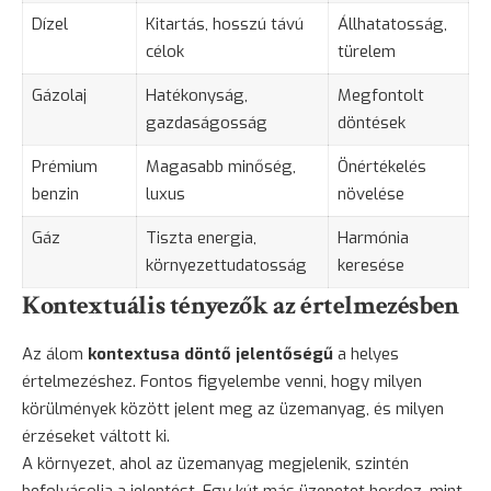
Dízel
Kitartás, hosszú távú
Állhatatosság,
célok
türelem
Gázolaj
Hatékonyság,
Megfontolt
gazdaságosság
döntések
Prémium
Magasabb minőség,
Önértékelés
benzin
luxus
növelése
Gáz
Tiszta energia,
Harmónia
környezettudatosság
keresése
Kontextuális tényezők az értelmezésben
Az álom
kontextusa döntő jelentőségű
a helyes
értelmezéshez. Fontos figyelembe venni, hogy milyen
körülmények között jelent meg az üzemanyag, és milyen
érzéseket váltott ki.
A környezet, ahol az üzemanyag megjelenik, szintén