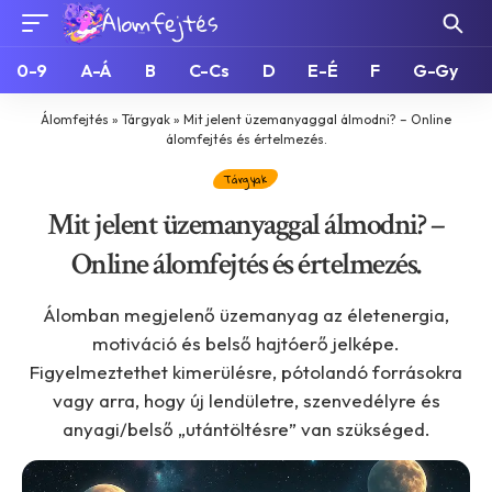
0-9
A-Á
B
C-Cs
D
E-É
F
G-Gy
Álomfejtés
»
Tárgyak
»
Mit jelent üzemanyaggal álmodni? – Online
álomfejtés és értelmezés.
Tárgyak
Mit jelent üzemanyaggal álmodni? –
Online álomfejtés és értelmezés.
Álomban megjelenő üzemanyag az életenergia,
motiváció és belső hajtóerő jelképe.
Figyelmeztethet kimerülésre, pótolandó forrásokra
vagy arra, hogy új lendületre, szenvedélyre és
anyagi/belső „utántöltésre” van szükséged.