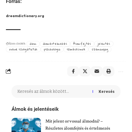
Forrás:
dreamdictionary.org
álom
álomértelmezés
Álomfejtés
jelentés
Álom címkék:
online szolgáltatás
pszichológia
szimbólumok
üzemanyag
Keresés
Álmok és jelentéseik
Mit jelent orvossal álmodni? –
Részletes álomfejtés és értelmezés