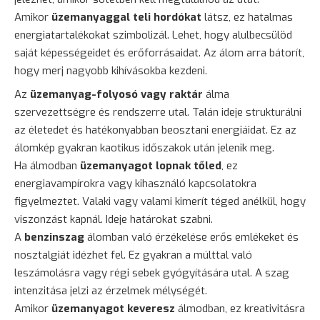
Amikor
üzemanyaggal teli hordókat
látsz, ez hatalmas
energiatartalékokat szimbolizál. Lehet, hogy alulbecsülöd
saját képességeidet és erőforrásaidat. Az álom arra bátorít,
hogy merj nagyobb kihívásokba kezdeni.
Az
üzemanyag-folyosó vagy raktár
álma
szervezettségre és rendszerre utal. Talán ideje strukturálni
az életedet és hatékonyabban beosztani energiáidat. Ez az
álomkép gyakran kaotikus időszakok után jelenik meg.
Ha álmodban
üzemanyagot lopnak tőled
, ez
energiavampírokra vagy kihasználó kapcsolatokra
figyelmeztet. Valaki vagy valami kimerít téged anélkül, hogy
viszonzást kapnál. Ideje határokat szabni.
A
benzinszag
álomban való érzékelése erős emlékeket és
nosztalgiát idézhet fel. Ez gyakran a múlttal való
leszámolásra vagy régi sebek gyógyítására utal. A szag
intenzitása jelzi az érzelmek mélységét.
Amikor
üzemanyagot keveresz
álmodban, ez kreativitásra