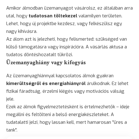
Amikor álmodban üzemanyagot vásárolsz, ez általában arra
utal, hogy
tudatosan töltekezel
valamilyen területen.
Lehet, hogy új projektbe kezdesz, vagy felkészülsz egy
nagy kihívásra.
Az álom azt is jelezheti, hogy felismerted: szükséged van
külső támogatásra vagy inspirációra. A vásárlás aktusa a
tudatos döntéshozatalt tükrözi.
Üzemanyaghiány vagy kifogyás
Az üzemanyaghiánnyal kapcsolatos álmok gyakran
kimerültségről és energiahiányról
árulkodnak. Ez lehet
fizikai fáradtság, érzelmi kiégés vagy motivációs válság
jele.
Ezek az álmok figyelmeztetésként is értelmezhetők – ideje
megállni és feltölteni a belső energiakészleteket. A
tudatalatti jelzi, hogy lassan kell, mert hamarosan "üres a
tank".