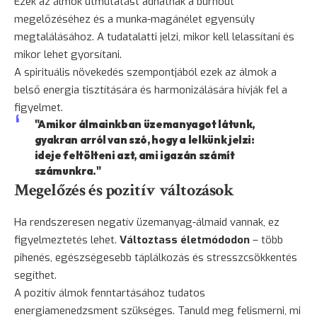
Ezek az álmok útmutatást adhatnak a burnout
megelőzéséhez és a munka-magánélet egyensúly
megtalálásához. A tudatalatti jelzi, mikor kell lelassítani és
mikor lehet gyorsítani.
A spirituális növekedés szempontjából ezek az álmok a
belső energia tisztítására és harmonizálására hívják fel a
figyelmet.
"Amikor álmainkban üzemanyagot látunk,
gyakran arról van szó, hogy a lelkünk jelzi:
ideje feltölteni azt, ami igazán számít
számunkra."
Megelőzés és pozitív változások
Ha rendszeresen negatív üzemanyag-álmaid vannak, ez
figyelmeztetés lehet.
Változtass életmódodon
– több
pihenés, egészségesebb táplálkozás és stresszcsökkentés
segíthet.
A pozitív álmok fenntartásához tudatos
energiamenedzsment szükséges. Tanuld meg felismerni, mi