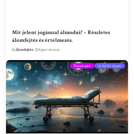
Mit jelent jogásszal álmodni? – Részletes
álomfejtés és értelmezés.
By
Álomfejtés
15 perc olvasás
Események
H betűs álmok