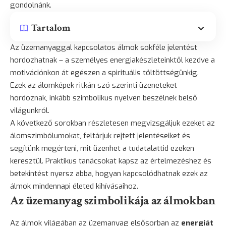
gondolnánk.
Tartalom
Az üzemanyaggal kapcsolatos álmok sokféle jelentést
hordozhatnak – a személyes energiakészleteinktől kezdve a
motivációnkon át egészen a spirituális töltöttségünkig.
Ezek az álomképek ritkán szó szerinti üzeneteket
hordoznak, inkább szimbolikus nyelven beszélnek belső
világunkról.
A következő sorokban részletesen megvizsgáljuk ezeket az
álomszimbólumokat, feltárjuk rejtett jelentéseiket és
segítünk megérteni, mit üzenhet a tudatalattid ezeken
keresztül. Praktikus tanácsokat kapsz az értelmezéshez és
betekintést nyersz abba, hogyan kapcsolódhatnak ezek az
álmok mindennapi életed kihívásaihoz.
Az üzemanyag szimbolikája az álmokban
Az álmok világában az üzemanyag elsősorban az
energiát