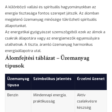
A különböző vallási és spirituális hagyományokban az
energia tisztasága fontos szerepet játszik. Az álomban
megjelenő üzemanyag minősége tükrözheti spirituális
állapotunkat.
Az energetikai gyógyászat szemszögéből ezek az álmok a
csakrák állapotára vagy az energiamezők egyensúlyára
utalhatnak. A tiszta, áramló üzemanyag harmonikus
energiaállapotra utal.
Álomfejtési táblázat – Üzemanyag
típusok
Üzemanyag
Szimbolikus jelentés
Érzelmi üzenet
típusa
Benzin
Mindennapi energia,
Aktív
praktikusság
cselekvésre
készség