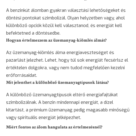
A benzinkút álomban gyakran választási lehetőségeket és
döntési pontokat szimbolizál. Olyan helyzetben vagy, ahol
különböző opciók közül kell választanod, és energiát kell
befektetned a döntésedbe.
Hogyan értelmezzem az üzemanyag-kiömlés álmát?
Az üzemanyag-kiömlés álma energiaveszteséget és
pazarlást jelezhet. Lehet, hogy túl sok energiát fecsérlsz el
értéktelen dolgokra, vagy nem tudod megfelelően kezelni
erőforrásaidat.
Mit jelenthet a különböző üzemanyagtípusok látása?
A különböző üzemanyagtípusok eltérő energiafajtákat
szimbolizálnak. A benzin mindennapi energiát, a dízel
kitartást, a prémium üzemanyag pedig magasabb minőségű
vagy spirituális energiát jelképezhet.
Miért fontos az álom hangulata az értelmezésnél?