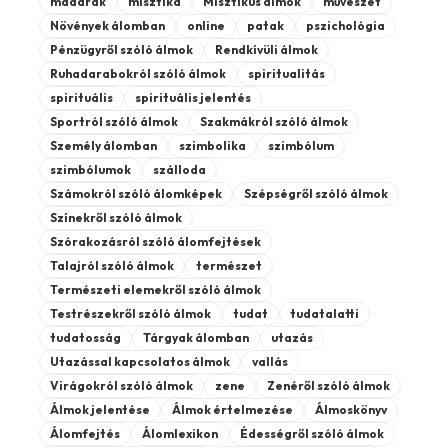
madarak
misztika
Misztikus álmok
művészet
Növények álomban
online
patak
pszichológia
Pénzügyről szóló álmok
Rendkívüli álmok
Ruhadarabokról szóló álmok
spiritualitás
spirituális
spirituális jelentés
Sportról szóló álmok
Szakmákról szóló álmok
Személy álomban
szimbolika
szimbólum
szimbólumok
szálloda
Számokról szóló álomképek
Szépségről szóló álmok
Színekről szóló álmok
Szórakozásról szóló álomfejtések
Talajról szóló álmok
természet
Természeti elemekről szóló álmok
Testrészekről szóló álmok
tudat
tudatalatti
tudatosság
Tárgyak álomban
utazás
Utazással kapcsolatos álmok
vallás
Virágokról szóló álmok
zene
Zenéről szóló álmok
Álmok jelentése
Álmok értelmezése
Álmoskönyv
Álomfejtés
Álomlexikon
Édességről szóló álmok