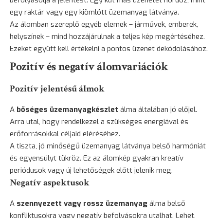
befolyásolja a jelentést. Egy kút más üzenetet hordoz, mint
egy raktár vagy egy kiömlött üzemanyag látványa.
Az álomban szereplő egyéb elemek – járművek, emberek,
helyszínek – mind hozzájárulnak a teljes kép megértéséhez.
Ezeket együtt kell értékelni a pontos üzenet dekódolásához.
Pozitív és negatív álomvariációk
Pozitív jelentésű álmok
A
bőséges üzemanyagkészlet
álma általában jó előjel.
Arra utal, hogy rendelkezel a szükséges energiával és
erőforrásokkal céljaid eléréséhez.
A tiszta, jó minőségű üzemanyag látványa belső harmóniát
és egyensúlyt tükröz. Ez az álomkép gyakran kreatív
periódusok vagy új lehetőségek előtt jelenik meg.
Negatív aspektusok
A
szennyezett vagy rossz üzemanyag
álma belső
konfliktusokra vagy negatív befolyásokra utalhat. Lehet,