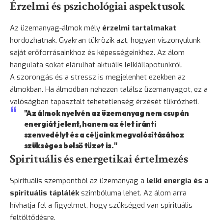
Érzelmi és pszichológiai aspektusok
Az üzemanyag-álmok mély
érzelmi tartalmakat
hordozhatnak. Gyakran tükrözik azt, hogyan viszonyulunk
saját erőforrásainkhoz és képességeinkhez. Az álom
hangulata sokat elárulhat aktuális lelkiállapotunkról.
A szorongás és a stressz is megjelenhet ezekben az
álmokban. Ha álmodban nehezen találsz üzemanyagot, ez a
valóságban tapasztalt tehetetlenség érzését tükrözheti.
"Az álmok nyelvén az üzemanyag nem csupán
energiát jelent, hanem az élet iránti
szenvedélyt és a céljaink megvalósításához
szükséges belső tüzet is."
Spirituális és energetikai értelmezés
Spirituális szempontból az üzemanyag a
lelki energia és a
spirituális táplálék
szimbóluma lehet. Az álom arra
hívhatja fel a figyelmet, hogy szükséged van spirituális
feltöltődésre.