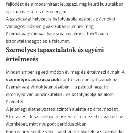
fejlődést és a modernitást jelképezi, míg keleti kultúrákban
spirituális erőt és életenergiát.
A gazdasági helyzet is befolyásolja ezeket az álmokat.
Válságos időkben gyakrabban jelennek meg
üzemanyaghiánnyal kapcsolatos álmok, tükrözve a
bizonytalanságot és a félelmet.
Személyes tapasztalatok és egyéni
értelmezés
Minden ember egyedi módon éli meg és értelmezi álmait. A
személyes asszociációk
döntő szerepet játszanak az
üzemanyag-álmok jelentésében. Ha például negatív
élményed van benzinkutakkal, ez befolyásolja az álom
üzenetét.
A jelenlegi élethelyzeted szintén alakítja az értelmezést.
Stresszes időszakokban másként értelmezed ugyanazt az
álomképet, mint nyugodt periódusokban.
Fontos figyelembe venni saját energiakezelési szokásaidat