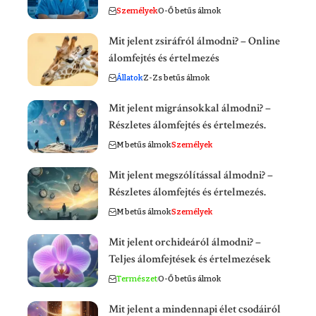
Személyek
O-Ő betűs álmok
Mit jelent zsiráfról álmodni? – Online
álomfejtés és értelmezés
Állatok
Z-Zs betűs álmok
Mit jelent migránsokkal álmodni? –
Részletes álomfejtés és értelmezés.
M betűs álmok
Személyek
Mit jelent megszólítással álmodni? –
Részletes álomfejtés és értelmezés.
M betűs álmok
Személyek
Mit jelent orchideáról álmodni? –
Teljes álomfejtések és értelmezések
Természet
O-Ő betűs álmok
Mit jelent a mindennapi élet csodáiról