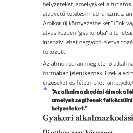
helyzeteket, amelyekkel a tudato
alapvető túlélési mechanizmus, am
Amikor új környezetbe kerülünk v
alvás közben "gyakorolja" a lehets
intenzív lehet nagyobb életváltozá
fokozott.
Az álmok során megjelenő alkalmaz
formában jelentkeznek. Ezek a szi
érzéseket és félelmeket, amelyeket
"Az alkalmazkodási álmok a l
amelyek segítenek felkészülni 
helyzeteket."
Gyakori alkalmazkodási 
Új otthon vagy környezet