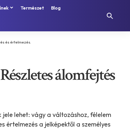
ínek
Természet
Blog
tés és értelmezés.
Részletes álomfejtés
jele lehet: vágy a változáshoz, félelem
es értelmezés a jelképektől a személyes