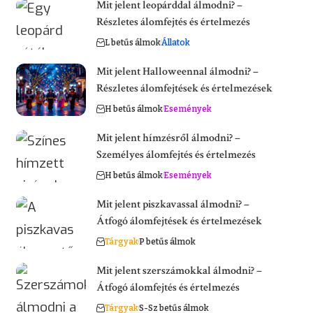
Mit jelent leopárddal álmodni? –
Részletes álomfejtés és értelmezés
L betűs álmok
Állatok
Mit jelent Halloweennal álmodni? –
Részletes álomfejtések és értelmezések
H betűs álmok
Események
Mit jelent hímzésről álmodni? –
Személyes álomfejtés és értelmezés
H betűs álmok
Események
Mit jelent piszkavassal álmodni? –
Átfogó álomfejtések és értelmezések
Tárgyak
P betűs álmok
Mit jelent szerszámokkal álmodni? –
Átfogó álomfejtés és értelmezés
Tárgyak
S-Sz betűs álmok