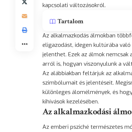
kapcsolati változásokról.
Tartalom
Az alkalmazkodás álmokban többfé
eligazodást, idegen kultúrába való b
jelenthet. Ezek az álmok nemcsak a
arról is, hogyan viszonyulunk a vá
Az alábbiakban feltárjuk az alkalm
szimbólumait és jelentéseit. Megi
különleges álomélmények, és hogya
kihívások kezelésében.
Az alkalmazkodási álmok
Az emberi psziché természetes mó