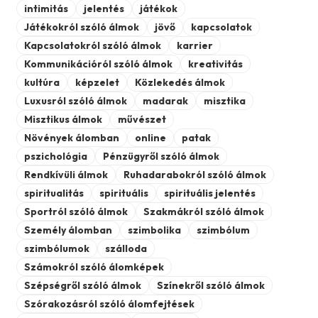
intimitás
jelentés
játékok
Játékokról szóló álmok
jövő
kapcsolatok
Kapcsolatokról szóló álmok
karrier
Kommunikációról szóló álmok
kreativitás
kultúra
képzelet
Közlekedés álmok
Luxusról szóló álmok
madarak
misztika
Misztikus álmok
művészet
Növények álomban
online
patak
pszichológia
Pénzügyről szóló álmok
Rendkívüli álmok
Ruhadarabokról szóló álmok
spiritualitás
spirituális
spirituális jelentés
Sportról szóló álmok
Szakmákról szóló álmok
Személy álomban
szimbolika
szimbólum
szimbólumok
szálloda
Számokról szóló álomképek
Szépségről szóló álmok
Színekről szóló álmok
Szórakozásról szóló álomfejtések