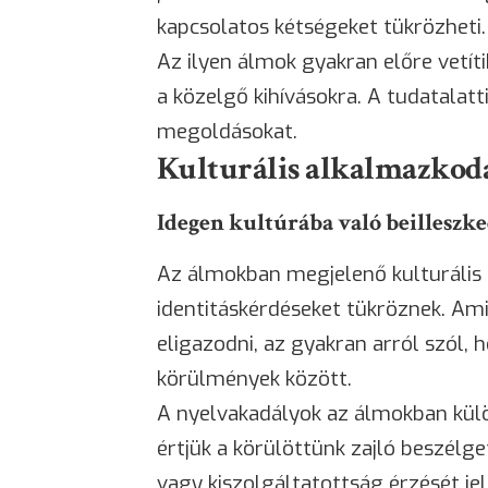
kapcsolatos kétségeket tükrözheti.
Az ilyen álmok gyakran előre vetíti
a közelgő kihívásokra. A tudatalatti
megoldásokat.
Kulturális alkalmazkod
Idegen kultúrába való beilleszk
Az álmokban megjelenő kulturális
identitáskérdéseket tükröznek. A
eligazodni, az gyakran arról szól
körülmények között.
A nyelvakadályok az álmokban kül
értjük a körülöttünk zajló beszélg
vagy kiszolgáltatottság érzését jel