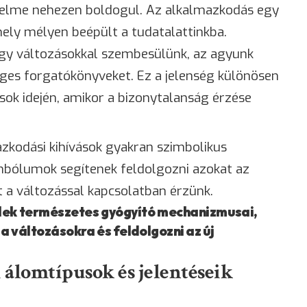
s elme nehezen boldogul. Az alkalmazkodás egy
ely mélyen beépült a tudatalattinkba.
agy változásokkal szembesülünk, az agyunk
éges forgatókönyveket. Ez a jelenség különösen
sok idején, amikor a bizonytalanság érzése
kodási kihívások gyakran szimbolikus
mbólumok segítenek feldolgozni azokat az
 a változással kapcsolatban érzünk.
élek természetes gyógyító mechanizmusai,
a változásokra és feldolgozni az új
álomtípusok és jelentéseik