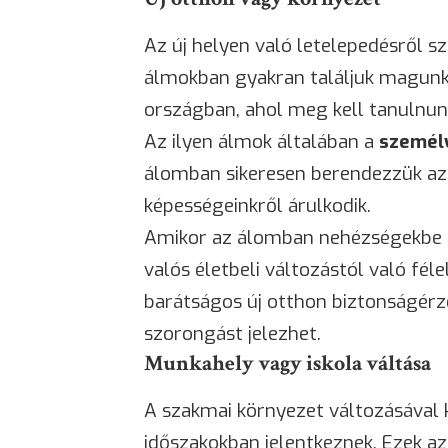
Az új helyen való letelepedésről s
álmokban gyakran találjuk magunk
országban, ahol meg kell tanulnunk
Az ilyen álmok általában a
személ
álomban sikeresen berendezzük az 
képességeinkről árulkodik.
Amikor az álomban nehézségekbe ü
valós életbeli változástól való fél
barátságos új otthon biztonságérze
szorongást jelezhet.
Munkahely vagy iskola váltása
A szakmai környezet változásával 
időszakokban jelentkeznek. Ezek a