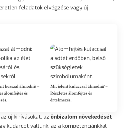
eretlen feladatok elvégzése vagy új
ent busszal álmodni? –
Mit jelent kulaccsal álmodni? –
es álomfejtés és
Részletes álomfejtés és
zés.
értelmezés.
az új kihívásokat, az
önbizalom növekedését
gy kudarcot vallunk, az a kompetenciánkkal