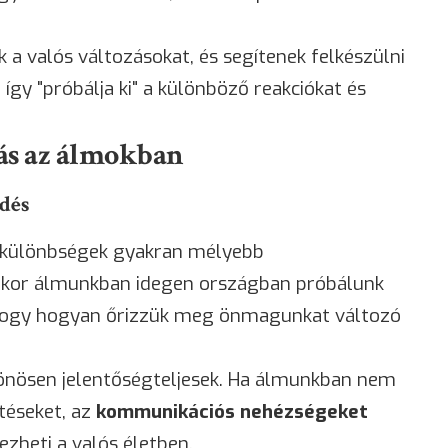
k a valós változásokat, és segítenek felkészülni
 így "próbálja ki" a különböző reakciókat és
ás az álmokban
edés
 különbségek gyakran mélyebb
mikor álmunkban idegen országban próbálunk
, hogy hogyan őrizzük meg önmagunkat változó
önösen jelentőségteljesek. Ha álmunkban nem
etéseket, az
kommunikációs nehézségeket
ezheti a valós életben.