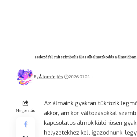
Fedezd fel, mit szimbolizál az alkalmazkodás a álmaidban.
By
Álomfejtés
2026.01.04.
Az álmaink gyakran tükrözik legmé
Megosztás
akkor, amikor változásokkal szemb
kapcsolatos álmok különösen gyako
helyzetekhez kell igazodnunk, leg