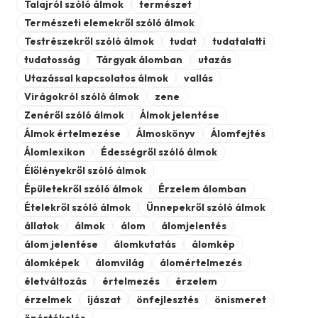
Talajról szóló álmok
természet
Természeti elemekről szóló álmok
Testrészekről szóló álmok
tudat
tudatalatti
tudatosság
Tárgyak álomban
utazás
Utazással kapcsolatos álmok
vallás
Virágokról szóló álmok
zene
Zenéről szóló álmok
Álmok jelentése
Álmok értelmezése
Álmoskönyv
Álomfejtés
Álomlexikon
Édességről szóló álmok
Élőlényekről szóló álmok
Épületekről szóló álmok
Érzelem álomban
Ételekről szóló álmok
Ünnepekről szóló álmok
állatok
álmok
álom
álomjelentés
álom jelentése
álomkutatás
álomkép
álomképek
álomvilág
álomértelmezés
életváltozás
értelmezés
érzelem
érzelmek
íjászat
önfejlesztés
önismeret
önértékelés