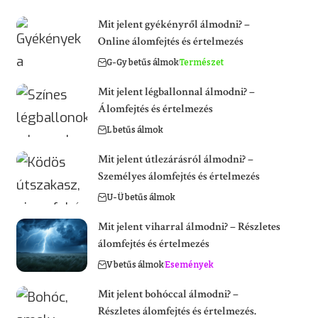
Mit jelent gyékényről álmodni? –
Online álomfejtés és értelmezés
G-Gy betűs álmok
Természet
Mit jelent légballonnal álmodni? –
Álomfejtés és értelmezés
L betűs álmok
Mit jelent útlezárásról álmodni? –
Személyes álomfejtés és értelmezés
U-Ü betűs álmok
Mit jelent viharral álmodni? – Részletes
álomfejtés és értelmezés
V betűs álmok
Események
Mit jelent bohóccal álmodni? –
Részletes álomfejtés és értelmezés.