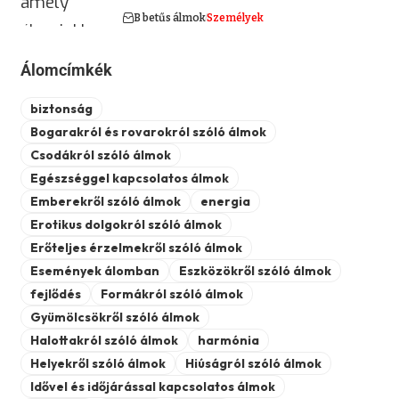
B betűs álmok
Személyek
Álomcímkék
biztonság
Bogarakról és rovarokról szóló álmok
Csodákról szóló álmok
Egészséggel kapcsolatos álmok
Emberekről szóló álmok
energia
Erotikus dolgokról szóló álmok
Erőteljes érzelmekről szóló álmok
Események álomban
Eszközökről szóló álmok
fejlődés
Formákról szóló álmok
Gyümölcsökről szóló álmok
Halottakról szóló álmok
harmónia
Helyekről szóló álmok
Hiúságról szóló álmok
Idővel és időjárással kapcsolatos álmok