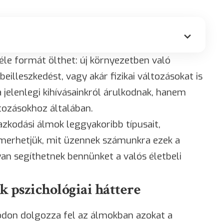
le formát ölthet: új környezetben való
eilleszkedést, vagy akár fizikai változásokat is
 jelenlegi kihívásainkról árulkodnak, hanem
ltozásokhoz általában.
azkodási álmok leggyakoribb típusait,
smerhetjük, mit üzennek számunkra ezek a
n segíthetnek bennünket a valós életbeli
 pszichológiai háttere
don dolgozza fel az álmokban azokat a