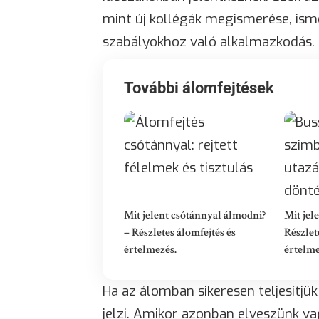
mint új kollégák megismerése, ism
szabályokhoz való alkalmazkodás.
További álomfejtések
Mit jelent csótánnyal álmodni?
Mit jel
– Részletes álomfejtés és
Részlet
értelmezés.
értelme
Ha az álomban sikeresen teljesítjük 
jelzi. Amikor azonban elveszünk va