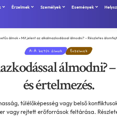
k
Érzelmek
Személyek
Események
Helysz
betűs álmok
»
Mit jelent az alkalmazkodással álmodni? – Részletes álomfej
A-Á betűs álmok
Érzelmek
mazkodással álmodni? – 
és értelmezés.
ság, túlélőképesség vagy belső konfliktusok 
er vagy rejtett erőforrások feltárása. Részlet