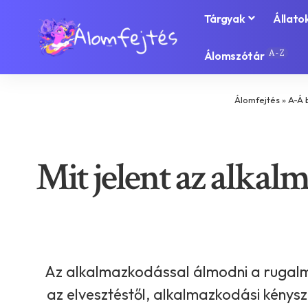
Tárgyak
Állato
A-Z
Álomszótár
Álomfejtés
»
A-Á 
Mit jelent az alkal
Az alkalmazkodással álmodni a rugalmas
az elvesztéstől, alkalmazkodási kénysz