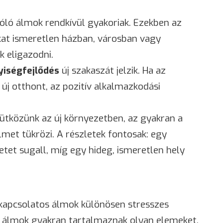
zóló álmok rendkívül gyakoriak. Ezekben az
at ismeretlen házban, városban vagy
 eligazodni.
yiségfejlődés
új szakaszát jelzik. Ha az
új otthont, az pozitív alkalmazkodási
tközünk az új környezetben, az gyakran a
elmet tükrözi. A részletek fontosak: egy
tet sugall, míg egy hideg, ismeretlen hely
kapcsolatos álmok különösen stresszes
z álmok gyakran tartalmaznak olyan elemeket,