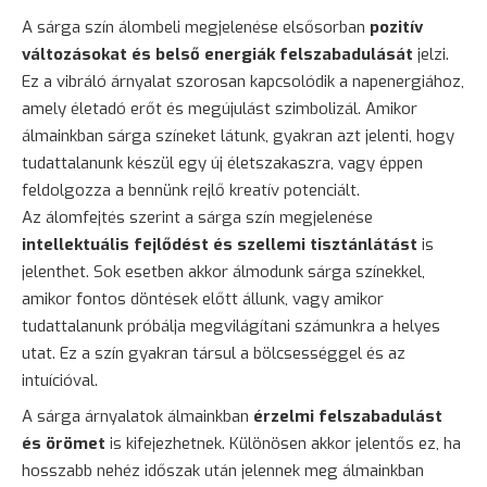
A sárga szín álombeli megjelenése elsősorban
pozitív
változásokat és belső energiák felszabadulását
jelzi.
Ez a vibráló árnyalat szorosan kapcsolódik a napenergiához,
amely életadó erőt és megújulást szimbolizál. Amikor
álmainkban sárga színeket látunk, gyakran azt jelenti, hogy
tudattalanunk készül egy új életszakaszra, vagy éppen
feldolgozza a bennünk rejlő kreatív potenciált.
Az álomfejtés szerint a sárga szín megjelenése
intellektuális fejlődést és szellemi tisztánlátást
is
jelenthet. Sok esetben akkor álmodunk sárga színekkel,
amikor fontos döntések előtt állunk, vagy amikor
tudattalanunk próbálja megvilágítani számunkra a helyes
utat. Ez a szín gyakran társul a bölcsességgel és az
intuícióval.
A sárga árnyalatok álmainkban
érzelmi felszabadulást
és örömet
is kifejezhetnek. Különösen akkor jelentős ez, ha
hosszabb nehéz időszak után jelennek meg álmainkban