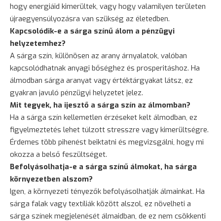
hogy energiáid kimerültek, vagy hogy valamilyen területen
újraegyensúlyozásra van szükség az életedben.
Kapcsolódik-e a sárga színű álom a pénzügyi
helyzetemhez?
A sárga szín, különösen az arany árnyalatok, valóban
kapcsolódhatnak anyagi bőséghez és prosperitáshoz. Ha
álmodban sárga aranyat vagy értéktárgyakat látsz, ez
gyakran javuló pénzügyi helyzetet jelez.
Mit tegyek, ha ijesztő a sárga szín az álmomban?
Ha a sárga szín kellemetlen érzéseket kelt álmodban, ez
figyelmeztetés lehet túlzott stresszre vagy kimerültségre.
Érdemes több pihenést beiktatni és megvizsgálni, hogy mi
okozza a belső feszültséget.
Befolyásolhatja-e a sárga színű álmokat, ha sárga
környezetben alszom?
Igen, a környezeti tényezők befolyásolhatják álmainkat. Ha
sárga falak vagy textíliák között alszol, ez növelheti a
sárga színek megjelenését álmaidban, de ez nem csökkenti