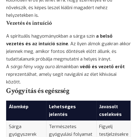
növekszik, és képes leszel kiállni magadért nehéz
helyzetekben is.
Vezetés és intuíció
A spirituális hagyományokban a sárga szín
a belső
vezetés és az intuíció színe
. Az ilyen álmok gyakran akkor
jelennek meg, amikor fontos döntések előtt állunk, és
tudattalanunk próbálja megmutatni a helyes irányt.
A
sárga fény vagy aura
álmainkban
védő és vezető erőt
reprezentálhat, amely segít navigálni az élet kihívásai
között.
Gyógyítás és egészség
Álomkép
Lehetséges
Javasolt
jelentés
cselekvés
Sárga
Természetes
Figyelj
gyógyszerek
gyógyulási folyamat
testjelzésekre