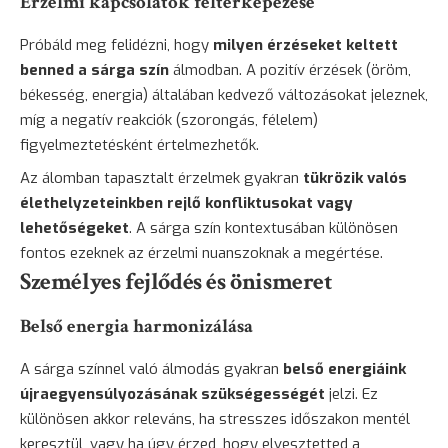
Érzelmi kapcsolatok feltérképezése
Próbáld meg felidézni, hogy
milyen érzéseket keltett
benned a sárga szín
álmodban. A pozitív érzések (öröm,
békesség, energia) általában kedvező változásokat jeleznek,
míg a negatív reakciók (szorongás, félelem)
figyelmeztetésként értelmezhetők.
Az álomban tapasztalt érzelmek gyakran
tükrözik valós
élethelyzeteinkben rejlő konfliktusokat vagy
lehetőségeket
. A sárga szín kontextusában különösen
fontos ezeknek az érzelmi nuanszoknak a megértése.
Személyes fejlődés és önismeret
Belső energia harmonizálása
A sárga színnel való álmodás gyakran
belső energiáink
újraegyensúlyozásának szükségességét
jelzi. Ez
különösen akkor releváns, ha stresszes időszakon mentél
keresztül, vagy ha úgy érzed, hogy elvesztetted a