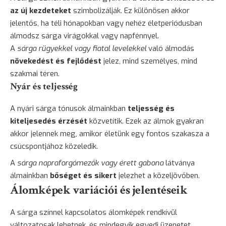
az új kezdeteket
szimbolizálják. Ez különösen akkor
jelentős, ha téli hónapokban vagy nehéz életperiódusban
álmodsz sárga virágokkal vagy napfénnyel.
A
sárga rügyekkel vagy fiatal levelekkel
való álmodás
növekedést és fejlődést
jelez, mind személyes, mind
szakmai téren.
Nyár és teljesség
A nyári sárga tónusok álmainkban
teljesség és
kiteljesedés érzését
közvetítik. Ezek az álmok gyakran
akkor jelennek meg, amikor életünk egy fontos szakasza a
csúcspontjához közeledik.
A
sárga napraforgómezők vagy érett gabona
látványa
álmainkban
bőséget és sikert
jelezhet a közeljövőben.
Álomképek variációi és jelentéseik
A sárga színnel kapcsolatos álomképek rendkívül
változatosak lehetnek, és mindegyik egyedi üzenetet