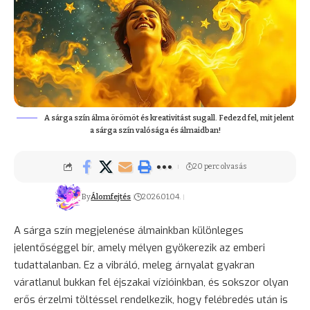
A sárga szín álma örömöt és kreativitást sugall. Fedezd fel, mit jelent
a sárga szín valósága és álmaidban!
20 perc olvasás
By
Álomfejtés
2026.01.04.
A sárga szín megjelenése álmainkban különleges
jelentőséggel bír, amely mélyen gyökerezik az emberi
tudattalanban. Ez a vibráló, meleg árnyalat gyakran
váratlanul bukkan fel éjszakai vízióinkban, és sokszor olyan
erős érzelmi töltéssel rendelkezik, hogy felébredés után is