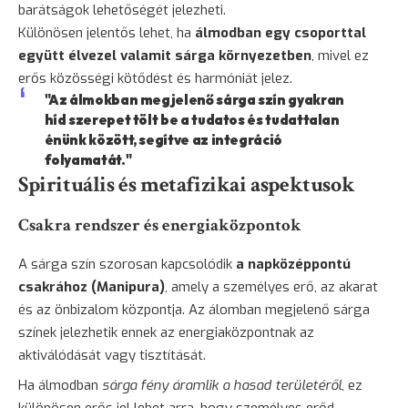
barátságok lehetőségét jelezheti.
Különösen jelentős lehet, ha
álmodban egy csoporttal
együtt élvezel valamit sárga környezetben
, mivel ez
erős közösségi kötődést és harmóniát jelez.
"Az álmokban megjelenő sárga szín gyakran
híd szerepet tölt be a tudatos és tudattalan
énünk között, segítve az integráció
folyamatát."
Spirituális és metafizikai aspektusok
Csakra rendszer és energiaközpontok
A sárga szín szorosan kapcsolódik
a napközéppontú
csakrához (Manipura)
, amely a személyes erő, az akarat
és az önbizalom központja. Az álomban megjelenő sárga
színek jelezhetik ennek az energiaközpontnak az
aktiválódását vagy tisztítását.
Ha álmodban
sárga fény áramlik a hasad területéről
, ez
különösen erős jel lehet arra, hogy személyes erőd