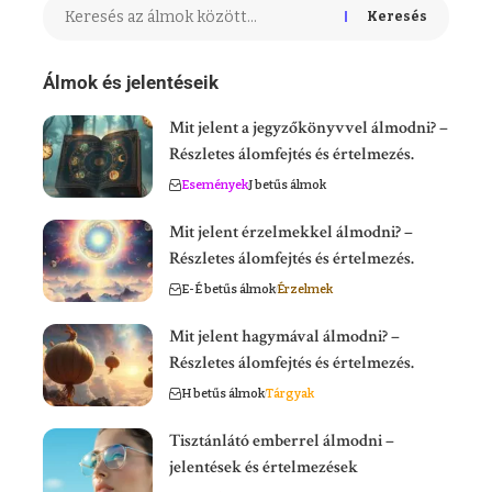
Keresés
Álmok és jelentéseik
Mit jelent a jegyzőkönyvvel álmodni? –
Részletes álomfejtés és értelmezés.
Események
J betűs álmok
Mit jelent érzelmekkel álmodni? –
Részletes álomfejtés és értelmezés.
E-É betűs álmok
Érzelmek
Mit jelent hagymával álmodni? –
Részletes álomfejtés és értelmezés.
H betűs álmok
Tárgyak
Tisztánlátó emberrel álmodni –
jelentések és értelmezések