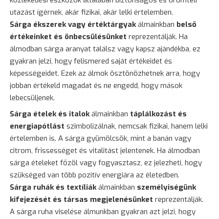
utazást ígérnek, akár fizikai, akár lelki értelemben.
Sárga ékszerek vagy értéktárgyak
álmainkban
belső
értékeinket és önbecsülésünket
reprezentálják. Ha
álmodban sárga aranyat találsz vagy kapsz ajándékba, ez
gyakran jelzi, hogy felismered saját értékeidet és
képességeidet. Ezek az álmok ösztönözhetnek arra, hogy
jobban értékeld magadat és ne engedd, hogy mások
lebecsüljenek.
Sárga ételek és italok
álmainkban
táplálkozást és
energiapótlást
szimbolizálnak, nemcsak fizikai, hanem lelki
értelemben is. A sárga gyümölcsök, mint a banán vagy
citrom, frissességet és vitalitást jelentenek. Ha álmodban
sárga ételeket főzöl vagy fogyasztasz, ez jelezheti, hogy
szükséged van több pozitív energiára az életedben.
Sárga ruhák és textíliák
álmainkban
személyiségünk
kifejezését és társas megjelenésünket
reprezentálják.
A sárga ruha viselése álmunkban gyakran azt jelzi, hogy