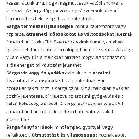
készen állunk arra, hogy megmutassuk valódi énünket a
világnak. A sárga függönyök vagy ágyneműk otthoni
harmóniát és békességet szimbolizálnak.
Sárga természeti jelenségek
, mint a naplemente vagy
napkelte,
átmeneti időszakokat és változásokat
jeleznek
álmainkban. Ezek különösen erős szimbólumok, amelyek
gyakran életünk fontos fordulópontjait előre vetítik. A sárga
villám vagy tűz álmainkban hirtelen megvilágosodást és
erős energetikai változást jelenthet.
Sárga víz vagy folyadékok
álmainkban
érzelmi
tisztulást és megújulást
szimbolizálnak. Bár
szokatlannak tűnhet, a sárga színű víz álmainkban gyakran
pozitív jelentéssel bír, jelezve az érzelmi gyógyulás és a
belső békesség elérését. A sárga esőcseppek vagy köd
álmainkban finomabb, de mélyen ható változásokat
jelezhetnek.
Sárga fényforrások
, mint lámpák, gyertyák vagy
reflektorok,
útmutatást és világosságot
hoznak sötét