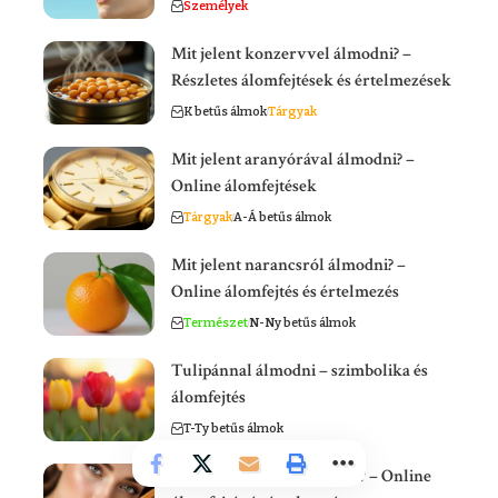
Személyek
Mit jelent konzervvel álmodni? –
Részletes álomfejtések és értelmezések
K betűs álmok
Tárgyak
Mit jelent aranyórával álmodni? –
Online álomfejtések
Tárgyak
A-Á betűs álmok
Mit jelent narancsról álmodni? –
Online álomfejtés és értelmezés
Természet
N-Ny betűs álmok
Tulipánnal álmodni – szimbolika és
álomfejtés
T-Ty betűs álmok
Mit jelent fésűről álmodni? – Online