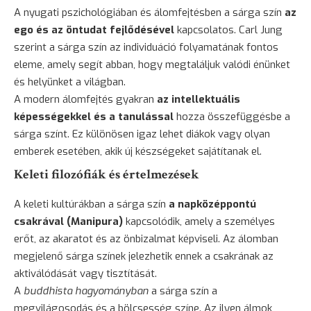
A nyugati pszichológiában és álomfejtésben a sárga szín
az
ego és az öntudat fejlődésével
kapcsolatos. Carl Jung
szerint a sárga szín az individuáció folyamatának fontos
eleme, amely segít abban, hogy megtaláljuk valódi énünket
és helyünket a világban.
A modern álomfejtés gyakran
az intellektuális
képességekkel és a tanulással
hozza összefüggésbe a
sárga színt. Ez különösen igaz lehet diákok vagy olyan
emberek esetében, akik új készségeket sajátítanak el.
Keleti filozófiák és értelmezések
A keleti kultúrákban a sárga szín
a napközéppontú
csakrával (Manipura)
kapcsolódik, amely a személyes
erőt, az akaratot és az önbizalmat képviseli. Az álomban
megjelenő sárga színek jelezhetik ennek a csakrának az
aktiválódását vagy tisztítását.
A
buddhista hagyományban
a sárga szín a
megvilágosodás és a bölcsesség színe. Az ilyen álmok