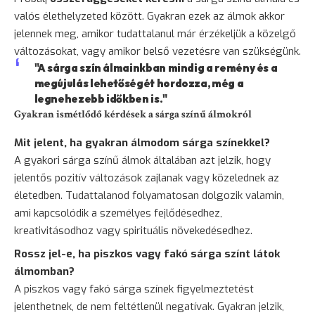
valós élethelyzeted között. Gyakran ezek az álmok akkor
jelennek meg, amikor tudattalanul már érzékeljük a közelgő
változásokat, vagy amikor belső vezetésre van szükségünk.
"A sárga szín álmainkban mindig a remény és a
megújulás lehetőségét hordozza, még a
legnehezebb időkben is."
Gyakran ismétlődő kérdések a sárga színű álmokról
Mit jelent, ha gyakran álmodom sárga színekkel?
A gyakori sárga színű álmok általában azt jelzik, hogy
jelentős pozitív változások zajlanak vagy közelednek az
életedben. Tudattalanod folyamatosan dolgozik valamin,
ami kapcsolódik a személyes fejlődésedhez,
kreativitásodhoz vagy spirituális növekedésedhez.
Rossz jel-e, ha piszkos vagy fakó sárga színt látok
álmomban?
A piszkos vagy fakó sárga színek figyelmeztetést
jelenthetnek, de nem feltétlenül negatívak. Gyakran jelzik,