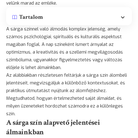
velünk marad az emléke.
Tartalom
A sárga színnel való álmodás komplex jelenség, amely
számos pszichológiai, spirituális és kulturális aspektust
magában foglal. A nap színeként ismert árnyalat az
optimizmus, a kreativitás és a szellemi megvilágosodás
szimbóluma, ugyanakkor figyelmeztetés vagy változás
előjele is lehet álmainkban.
Az alábbiakban részletesen feltárjuk a sárga szín álombeli
jelentéseit, megvizsgáljuk a különböző kontextusokat, és
praktikus útmutatást nyújtunk az álomfejtéshez.
Megtudhatod, hogyan értelmezheted saját álmaidat, és
milyen üzeneteket hordozhat számodra ez a különleges
szín.
A sárga szín alapvető jelentései
álmainkban