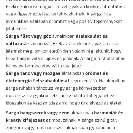
Ezekre különösen figyelj, mivel gyakran konkrét útmutatást
vagy figyelmeztetést tartalmazhatnak. A sárga írás
álmainkban általában örömhírt vagy pozitív fejleményeket
jelöl előre.
Sárga füst vagy gőz
álmainkban
átalakulást és
változást
szimbolizál. Ezek az álomképek gyakran akkor
jelennek meg, amikor életünkben valami régi eltűnik, hogy
helyet adjon valami újnak és jobbnak. A sárga füst általában
békés és természetes változást jelez.
Sárga tánc vagy mozgás
álmainkban
örömet és
életenergia felszabadulását
reprezentálja. Ha álmodban
sárga ruhában táncolsz vagy sárga környezetben
mozogsz, ez gyakran jelzi, hogy túljutottál egy nehéz
időszakon és készen állsz arra, hogy újra élvezd az életet.
Sárga hangszerek vagy zene
álmainkban
harmóniát és
kreatív kifejezést
szimbolizálnak. A sárga színű gitár,
zongora vagy más hangszer álmainkban gyakran arra