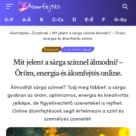
0-9
A-Á
B
C-Cs
D
E-É
F
G-Gy
Álomfejtés
»
Érzelmek
»
Mit jelent a sárga színnel álmodni? – Öröm,
energia és álomfejtés online.
Érzelmek
S-Sz betűs álmok
Mit jelent a sárga színnel álmodni? –
Öröm, energia és álomfejtés online.
Álmodtál sárga színnel? Tudj meg többet: a sárga
gyakran az öröm, optimizmus, energia és kreativitás
jelképe, de figyelmeztető üzeneteket is rejthet.
Online álomfejtésünk segít értelmezni a színt és
személyes üzenetét.