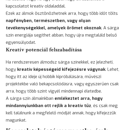
kapcsolatot kreatív oldaladdal.
Ezek az álmok ösztönözhetnek arra, hogy több időt tölts
napfényben, természetben, vagy olyan
tevékenységekkel, amelyek örömet okoznak
. A sárga
szín energiája segíthet abban, hogy újra megtaláld belső
egyensúlyodat.
Kreatív potenciál felszabadítása
Ha rendszeresen álmodsz sárga színekkel, ez jelezheti,
hogy
kreatív képességeid kifejezésre vágynak
. Lehet,
hogy itt az ideje új hobbik kipróbálására, művészi
projektekbe való bekapcsolódásra, vagy egyszerűen csak
arra, hogy több színt vigyél mindennapi életedbe.
A sárga szín álmainkban
emlékeztet arra, hogy
mindannyiunkban ott rejlik a kreatív tűz
, és csak meg
kell találnunk a megfelelő módját annak, hogy kifejezzük
magunkat.