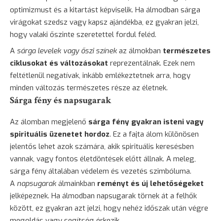
optimizmust és a kitartást képviselik. Ha álmodban sárga
virágokat szedsz vagy kapsz ajándékba, ez gyakran jelzi,
hogy valaki őszinte szeretettel fordul feléd.
A
sárga levelek vagy őszi színek
az álmokban
természetes
ciklusokat és változásokat
reprezentálnak. Ezek nem
feltétlenül negatívak, inkább emlékeztetnek arra, hogy
minden változás természetes része az életnek.
Sárga fény és napsugarak
Az álomban megjelenő
sárga fény gyakran isteni vagy
spirituális üzenetet hordoz
. Ez a fajta álom különösen
jelentős lehet azok számára, akik spirituális keresésben
vannak, vagy fontos életdöntések előtt állnak. A meleg,
sárga fény általában védelem és vezetés szimbóluma.
A
napsugarak
álmainkban
reményt és új lehetőségeket
jelképeznek. Ha álmodban napsugarak törnek át a felhők
között, ez gyakran azt jelzi, hogy nehéz időszak után végre
megoldás vagy segítség érkezik.