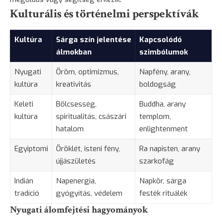
Kulturális és történelmi perspektívák
Kultúra
Sárga szín jelentése
Kapcsolódó
álmokban
szimbólumok
Nyugati
Öröm, optimizmus,
Napfény, arany,
kultúra
kreativitás
boldogság
Keleti
Bölcsesség,
Buddha, arany
kultúra
spiritualitás, császári
templom,
hatalom
enlightenment
Egyiptomi
Öröklét, isteni fény,
Ra napisten, arany
újjászületés
szarkofág
Indián
Napenergia,
Napkör, sárga
tradíció
gyógyítás, védelem
festék rituálék
Nyugati álomfejtési hagyományok