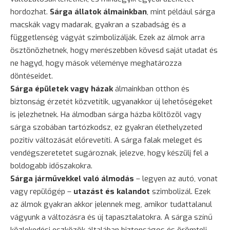
hordozhat.
Sárga állatok álmainkban
, mint például sárga
macskák vagy madarak, gyakran a szabadság és a
függetlenség vágyát szimbolizálják. Ezek az álmok arra
ösztönözhetnek, hogy merészebben kövesd saját utadat és
ne hagyd, hogy mások véleménye meghatározza
döntéseidet.
Sárga épületek vagy házak
álmainkban otthon és
biztonság érzetét közvetítik, ugyanakkor új lehetőségeket
is jelezhetnek. Ha álmodban sárga házba költözöl vagy
sárga szobában tartózkodsz, ez gyakran élethelyzeted
pozitív változását előrevetíti. A sárga falak meleget és
vendégszeretetet sugároznak, jelezve, hogy készülj fel a
boldogabb időszakokra.
Sárga járművekkel való álmodás
– legyen az autó, vonat
vagy repülőgép –
utazást és kalandot
szimbolizál. Ezek
az álmok gyakran akkor jelennek meg, amikor tudattalanul
vágyunk a változásra és új tapasztalatokra. A sárga színű
közlekedési eszközök általában biztonságos és örömteli