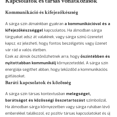
Kapcsolatok és társas vonatkozások
Kommunikáció és kifejezőkészség
A sárga szín álmainkban gyakran
a kommunikációval és a
kifejezőkészséggel
kapcsolatos. Ha álmodban sárga
tárgyakat adsz át valakinek, vagy sárga színű üzenetet
kapsz, ez jelezheti, hogy fontos beszélgetés vagy üzenet
vár rád a valós életben.
Ezek az álmok ösztönözhetnek arra, hogy
őszintébben és
nyitottabban kommunikálj
környezeteddel. A sárga szín
energiája segíthet abban, hogy leküzdöd a kommunikációs
gátlásokat.
Baráti kapcsolatok és közösség
A sárga szín társas kontextusban
melegséget,
barátságot és közösségi összetartozást
szimbolizál.
Ha álmodban sárga környezetben vagy sárga ruhában lévő
emberekkel találkozol, ez pozitív társas kapcsolatokat és új