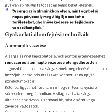
gyakran spirituális fejlődést és belső békét jeleznek.
"A sárga szín álmainkban olyan, mint egy belső
napsugár, amely megvilágítja azokat a
területeket, ahol növekedésre és fejlődésre
van szükségünk."
Gyakorlati álomfejtési technikák
Álomnapló vezetése
A sárga színnel kapcsolatos álmok pontos értelmezéséhez
rendszeres álomnapló vezetése elengedhetetlen
.
Jegyezd fel nem csak a sárga színek megjelenését, hanem a
hozzájuk kapcsolódó érzéseket, kontextust és egyéb
szimbólumokat is.
Különös figyelmet fordíts arra, hogy milyen
árnyalatú
sárga
jelent meg álmodban. A világos, tiszta sárga
általában pozitívabb jelentéssel bír, mint a sötét vagy
zavaros változatok.