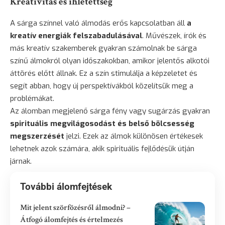
Kreativitás és ihletettség
A sárga színnel való álmodás erős kapcsolatban áll
a
kreatív energiák felszabadulásával
. Művészek, írók és
más kreatív szakemberek gyakran számolnak be sárga
színű álmokról olyan időszakokban, amikor jelentős alkotói
áttörés előtt állnak. Ez a szín stimulálja a képzeletet és
segít abban, hogy új perspektívákból közelítsük meg a
problémákat.
Az álomban megjelenő sárga fény vagy sugárzás gyakran
spirituális megvilágosodást és belső bölcsesség
megszerzését
jelzi. Ezek az álmok különösen értékesek
lehetnek azok számára, akik spirituális fejlődésük útján
járnak.
További álomfejtések
Mit jelent szörfözésről álmodni? –
Átfogó álomfejtés és értelmezés