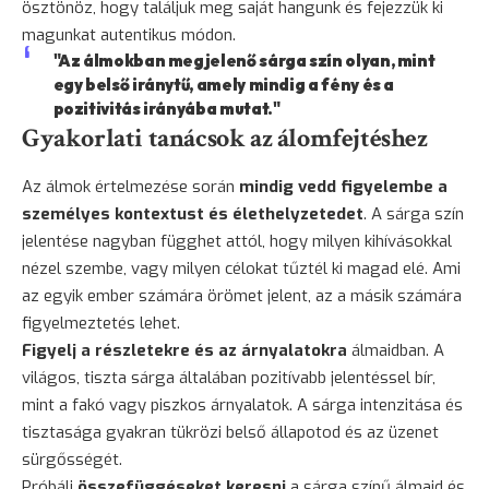
ösztönöz, hogy találjuk meg saját hangunk és fejezzük ki
magunkat autentikus módon.
"Az álmokban megjelenő sárga szín olyan, mint
egy belső iránytű, amely mindig a fény és a
pozitivitás irányába mutat."
Gyakorlati tanácsok az álomfejtéshez
Az álmok értelmezése során
mindig vedd figyelembe a
személyes kontextust és élethelyzetedet
. A sárga szín
jelentése nagyban függhet attól, hogy milyen kihívásokkal
nézel szembe, vagy milyen célokat tűztél ki magad elé. Ami
az egyik ember számára örömet jelent, az a másik számára
figyelmeztetés lehet.
Figyelj a részletekre és az árnyalatokra
álmaidban. A
világos, tiszta sárga általában pozitívabb jelentéssel bír,
mint a fakó vagy piszkos árnyalatok. A sárga intenzitása és
tisztasága gyakran tükrözi belső állapotod és az üzenet
sürgősségét.
Próbálj
összefüggéseket keresni
a sárga színű álmaid és