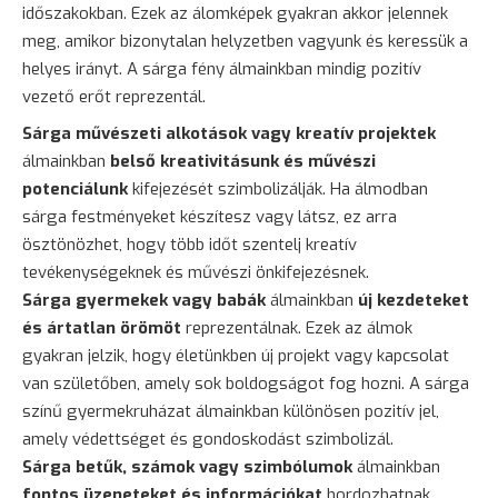
időszakokban. Ezek az álomképek gyakran akkor jelennek
meg, amikor bizonytalan helyzetben vagyunk és keressük a
helyes irányt. A sárga fény álmainkban mindig pozitív
vezető erőt reprezentál.
Sárga művészeti alkotások vagy kreatív projektek
álmainkban
belső kreativitásunk és művészi
potenciálunk
kifejezését szimbolizálják. Ha álmodban
sárga festményeket készítesz vagy látsz, ez arra
ösztönözhet, hogy több időt szentelj kreatív
tevékenységeknek és művészi önkifejezésnek.
Sárga gyermekek vagy babák
álmainkban
új kezdeteket
és ártatlan örömöt
reprezentálnak. Ezek az álmok
gyakran jelzik, hogy életünkben új projekt vagy kapcsolat
van születőben, amely sok boldogságot fog hozni. A sárga
színű gyermekruházat álmainkban különösen pozitív jel,
amely védettséget és gondoskodást szimbolizál.
Sárga betűk, számok vagy szimbólumok
álmainkban
fontos üzeneteket és információkat
hordozhatnak.