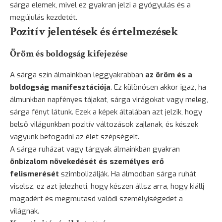
sárga elemek, mivel ez gyakran jelzi a gyógyulás és a
megújulás kezdetét.
Pozitív jelentések és értelmezések
Öröm és boldogság kifejezése
A sárga szín álmainkban leggyakrabban
az öröm és a
boldogság manifesztációja
. Ez különösen akkor igaz, ha
álmunkban napfényes tájakat, sárga virágokat vagy meleg,
sárga fényt látunk. Ezek a képek általában azt jelzik, hogy
belső világunkban pozitív változások zajlanak, és készek
vagyunk befogadni az élet szépségeit.
A sárga ruházat vagy tárgyak álmainkban gyakran
önbizalom növekedését és személyes erő
felismerését
szimbolizálják. Ha álmodban sárga ruhát
viselsz, ez azt jelezheti, hogy készen állsz arra, hogy kiállj
magadért és megmutasd valódi személyiségedet a
világnak.