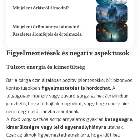
Mit jelent óriásról álmodni?
Mit jelent örömlánnyal álmodni? –
Részletes álomfejtés és értelmezés.
Figyelmeztetések és negatív aspektusok
Túlzott energia és kimerültség
Bár a sárga szín általában pozitív jelentésekkel bír, bizonyos
kontextusokban
figyelmeztetést is hordozhat
. A
túlságosan intenzív vagy zavaró sárga színek álmainkban
jelezhetik, hogy túlhajtjuk magunkat, vagy hogy energiáink
nem megfelelő irányba áramlanak.
A
fakó vagy piszkos sárga
árnyalatok gyakran
betegségre,
kimerültségre vagy lelki egyensúlyhiányra
utalnak.
Ezek az álmok figyelmeztethetnek arra, hogy időt kell