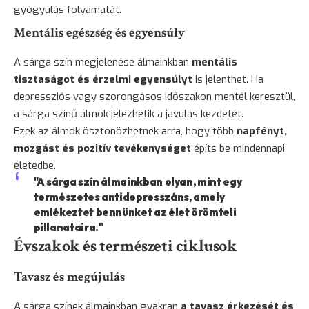
gyógyulás folyamatát.
Mentális egészség és egyensúly
A sárga szín megjelenése álmainkban
mentális
tisztaságot és érzelmi egyensúlyt
is jelenthet. Ha
depressziós vagy szorongásos időszakon mentél keresztül,
a sárga színű álmok jelezhetik a javulás kezdetét.
Ezek az álmok ösztönözhetnek arra, hogy több
napfényt,
mozgást és pozitív tevékenységet
építs be mindennapi
életedbe.
"A sárga szín álmainkban olyan, mint egy
természetes antidepresszáns, amely
emlékeztet bennünket az élet örömteli
pillanataira."
Évszakok és természeti ciklusok
Tavasz és megújulás
A sárga színek álmainkban gyakran
a tavasz érkezését és