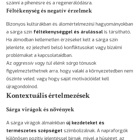
szánni a pihenésre és a regenerálódásra.
Féltékenység és negatív érzelmek
Bizonyos kultúrákban és álomértelmezési hagyományokban
a sárga szín
féltékenységgel és árulással
is társítható.
Ha álmodban kellemetlen érzéseket kelt a sárga szín
jelenléte, ez jelezheti belső konfliktusokat vagy bizalmi
problémákat a kapcsolataidban.
Az
aggressív vagy túl élénk sárga
tónusok
figyelmeztethetnek arra, hogy valaki a környezetedben nem
őszinte veled, vagy hogy saját motivációidat kell
újragondolnod.
Kontextuális értelmezések
Sárga virágok és növények
A sárga virágok álmainkban
új kezdeteket és
természetes szépséget
szimbolizálnak. A napraforgók
különösen pozitív jelentéssel bírnak, mivel a hűséget, az