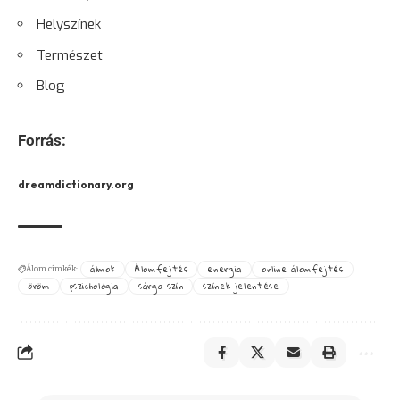
Helyszínek
Természet
Blog
Forrás:
dreamdictionary.org
álmok
Álomfejtés
energia
online álomfejtés
Álom címkék:
öröm
pszichológia
sárga szín
színek jelentése