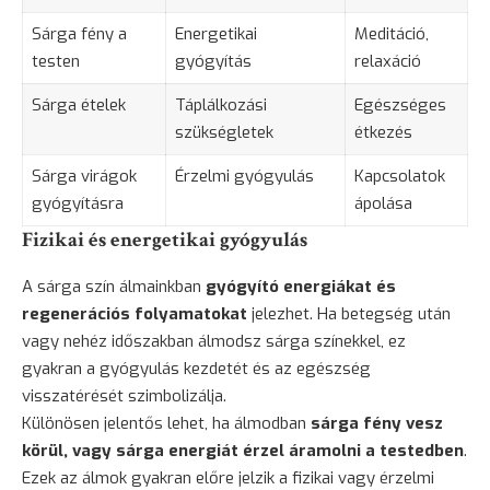
Sárga fény a
Energetikai
Meditáció,
testen
gyógyítás
relaxáció
Sárga ételek
Táplálkozási
Egészséges
szükségletek
étkezés
Sárga virágok
Érzelmi gyógyulás
Kapcsolatok
gyógyításra
ápolása
Fizikai és energetikai gyógyulás
A sárga szín álmainkban
gyógyító energiákat és
regenerációs folyamatokat
jelezhet. Ha betegség után
vagy nehéz időszakban álmodsz sárga színekkel, ez
gyakran a gyógyulás kezdetét és az egészség
visszatérését szimbolizálja.
Különösen jelentős lehet, ha álmodban
sárga fény vesz
körül, vagy sárga energiát érzel áramolni a testedben
.
Ezek az álmok gyakran előre jelzik a fizikai vagy érzelmi