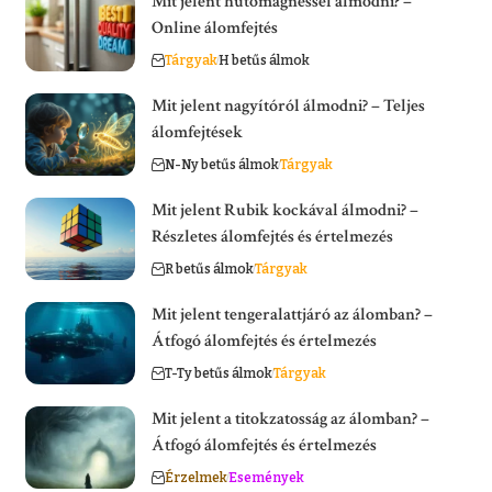
Mit jelent hűtőmágnessel álmodni? –
Online álomfejtés
Tárgyak
H betűs álmok
Mit jelent nagyítóról álmodni? – Teljes
álomfejtések
N-Ny betűs álmok
Tárgyak
Mit jelent Rubik kockával álmodni? –
Részletes álomfejtés és értelmezés
R betűs álmok
Tárgyak
Mit jelent tengeralattjáró az álomban? –
Átfogó álomfejtés és értelmezés
T-Ty betűs álmok
Tárgyak
Mit jelent a titokzatosság az álomban? –
Átfogó álomfejtés és értelmezés
Érzelmek
Események