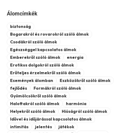
Álomcímkék
biztonság
Bogarakról és rovarokról szóló álmok
Csodákról szóló álmok
Egészséggel kapcsolatos álmok
Emberekről szóló álmok
energia
Erotikus dolgokról szóló álmok
Erőteljes érzelmekről szóló álmok
Események álomban
Eszközökről szóló álmok
fejlődés
Formákról szóló álmok
Gyümölcsökről szóló álmok
Halottakról szóló álmok
harmónia
Helyekről szóló álmok
Hiúságról szóló álmok
Idővel és időjárással kapcsolatos álmok
intimitás
jelentés
játékok