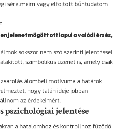
régi sérelmeim vagy elfojtott bűntudatom
t:
 jelenet mögött ott lapul a valódi érzés,
álmok sokszor nem szó szerinti jelentéssel
talakított, szimbolikus üzenet is, amely csak
 zsarolás álombeli motívuma a határok
yelmeztet, hogy talán ideje jobban
állnom az érdekeimért.
s pszichológiai jelentése
akran a hatalomhoz és kontrollhoz fűződő