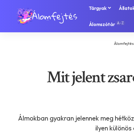
Tárgyak
Állato
A-Z
Álomszótár
Álomfejtés
Mit jelent zsa
Álmokban gyakran jelennek meg hétközn
ilyen különös