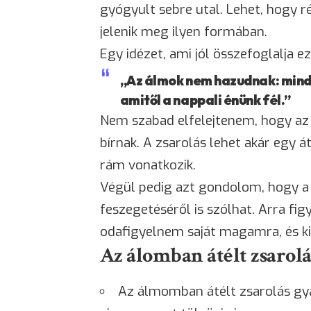
gyógyult sebre utal. Lehet, hogy 
jelenik meg ilyen formában.
Egy idézet, ami jól összefoglalja ez
„Az álmok nem hazudnak: minden
amitől a nappali énünk fél.”
Nem szabad elfelejtenem, hogy az 
bírnak. A zsarolás lehet akár egy á
rám vonatkozik.
Végül pedig azt gondolom, hogy a
feszegetéséről is szólhat. Arra fig
odafigyelnem saját magamra, és ki
Az álomban átélt zsarolá
Az álmomban átélt zsarolás gy