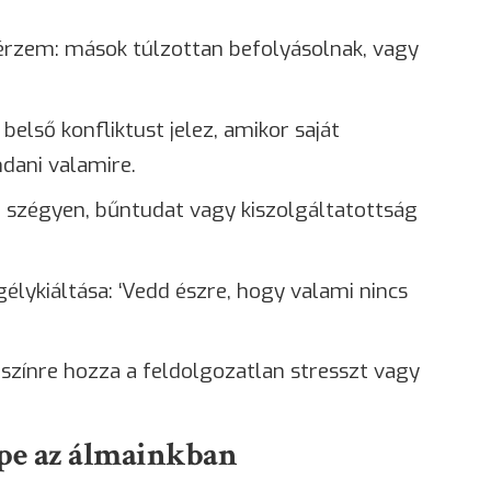
 érzem: mások túlzottan befolyásolnak, vagy
első konfliktust jelez, amikor saját
ani valamire.
n szégyen, bűntudat vagy kiszolgáltatottság
gélykiáltása: ‘Vedd észre, hogy valami nincs
lszínre hozza a feldolgozatlan stresszt vagy
epe az álmainkban