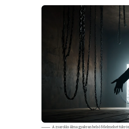
A zsarolás álma gyakran belső félelmeket tükröz,