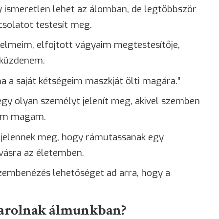
 ismeretlen lehet az álomban, de legtöbbször
solatot testesít meg.
lelmeim, elfojtott vágyaim megtestesítője,
 küzdenem.
a a saját kétségeim maszkját ölti magára.”
 egy olyan személyt jelenít meg, akivel szemben
zem magam.
t jelennek meg, hogy rámutassanak egy
vásra az életemben.
zembenézés lehetőséget ad arra, hogy a
zsarolnak álmunkban?