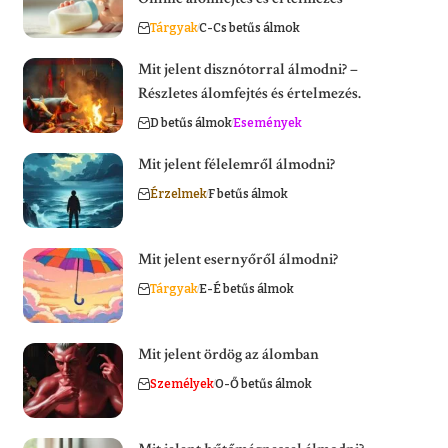
Tárgyak
C-Cs betűs álmok
Mit jelent disznótorral álmodni? –
Részletes álomfejtés és értelmezés.
D betűs álmok
Események
Mit jelent félelemről álmodni?
Érzelmek
F betűs álmok
Mit jelent esernyőről álmodni?
Tárgyak
E-É betűs álmok
Mit jelent ördög az álomban
Személyek
O-Ő betűs álmok