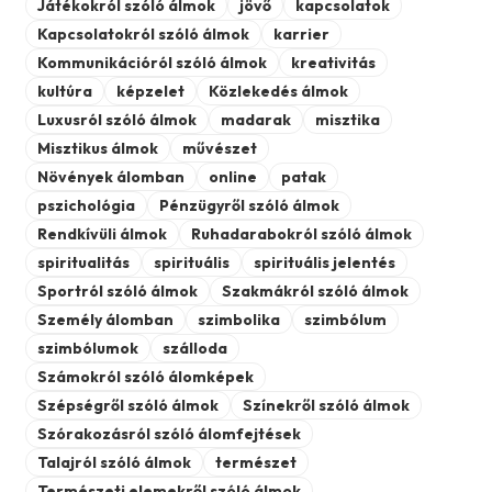
Játékokról szóló álmok
jövő
kapcsolatok
Kapcsolatokról szóló álmok
karrier
Kommunikációról szóló álmok
kreativitás
kultúra
képzelet
Közlekedés álmok
Luxusról szóló álmok
madarak
misztika
Misztikus álmok
művészet
Növények álomban
online
patak
pszichológia
Pénzügyről szóló álmok
Rendkívüli álmok
Ruhadarabokról szóló álmok
spiritualitás
spirituális
spirituális jelentés
Sportról szóló álmok
Szakmákról szóló álmok
Személy álomban
szimbolika
szimbólum
szimbólumok
szálloda
Számokról szóló álomképek
Szépségről szóló álmok
Színekről szóló álmok
Szórakozásról szóló álomfejtések
Talajról szóló álmok
természet
Természeti elemekről szóló álmok