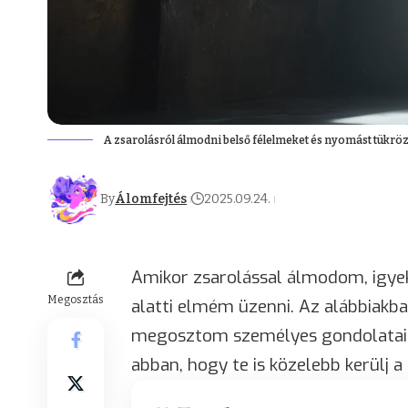
A zsarolásról álmodni belső félelmeket és nyomást tükröz
By
Álomfejtés
2025.09.24.
Amikor zsarolással álmodom, igye
Megosztás
alatti elmém üzenni. Az alábbiakba
megosztom személyes gondolataima
abban, hogy te is közelebb kerülj a