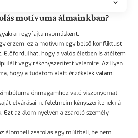
arolás motívuma álmainkban?
gyakran egyfajta nyomásként,
Úgy érzem, ez a motívum egy belső konfliktust
 Előfordulhat, hogy a valós életben is átéltem
pulált vagy rákényszerített valamire. Az ilyen
rra, hogy a tudatom alatt érzékelek valami
ás szimbóluma önmagamhoz való viszonyomat
 saját elvárásaim, félelmeim kényszerítenek rá
k. Ezt az álom nyelvén a zsaroló személy
az álombeli zsarolás egy múltbeli, be nem