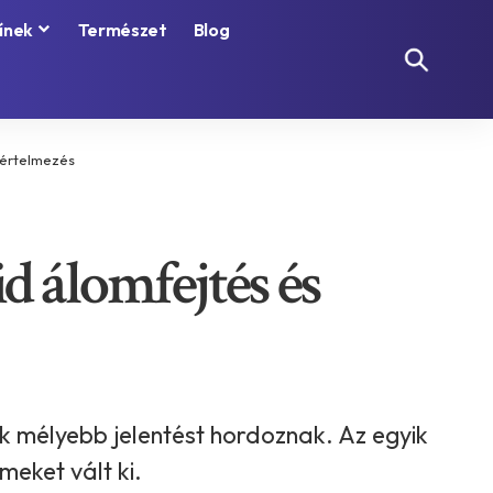
ínek
Természet
Blog
s értelmezés
d álomfejtés és
 mélyebb jelentést hordoznak. Az egyik
meket vált ki.