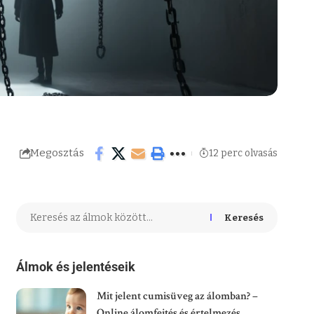
Megosztás
12 perc olvasás
Keresés
Álmok és jelentéseik
Mit jelent cumisüveg az álomban? –
Online álomfejtés és értelmezés