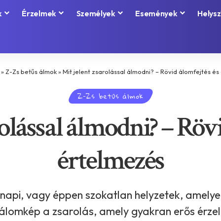
k
Érzelmek
Személyek
Események
Helysz
»
Z-Zs betűs álmok
»
Mit jelent zsarolással álmodni? – Rövid álomfejtés é
Z-Zs betűs álmok
rolással álmodni? – Rövi
értelmezés
api, vagy éppen szokatlan helyzetek, amelyek
 álomkép a zsarolás, amely gyakran erős érzel