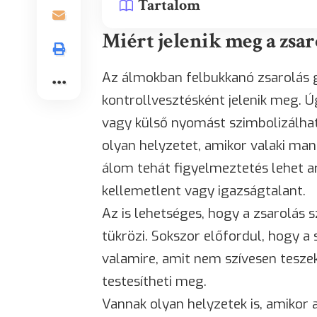
Tartalom
Miért jelenik meg a zs
Az álmokban felbukkanó zsarolás 
kontrollvesztésként jelenik meg. 
vagy külső nyomást szimbolizálhat.
olyan helyzetet, amikor valaki mani
álom tehát figyelmeztetés lehet a
kellemetlent vagy igazságtalant.
Az is lehetséges, hogy a zsarol
tükrözi. Sokszor előfordul, hogy a
valamire, amit nem szívesen tesze
testesítheti meg.
Vannak olyan helyzetek is, amikor 