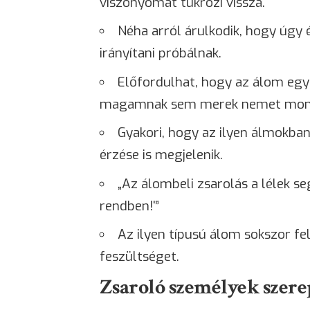
viszonyomat tükrözi vissza.
Néha arról árulkodik, hogy úgy
irányítani próbálnak.
Előfordulhat, hogy az álom egy b
magamnak sem merek nemet mond
Gyakori, hogy az ilyen álmokba
érzése is megjelenik.
„Az álombeli zsarolás a lélek se
rendben!'”
Az ilyen típusú álom sokszor fe
feszültséget.
Zsaroló személyek szer