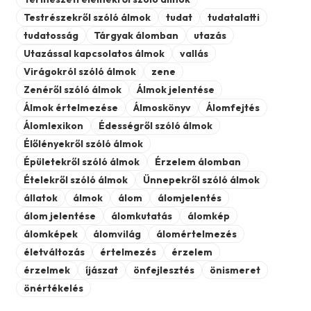
Testrészekről szóló álmok
tudat
tudatalatti
tudatosság
Tárgyak álomban
utazás
Utazással kapcsolatos álmok
vallás
Virágokról szóló álmok
zene
Zenéről szóló álmok
Álmok jelentése
Álmok értelmezése
Álmoskönyv
Álomfejtés
Álomlexikon
Édességről szóló álmok
Élőlényekről szóló álmok
Épületekről szóló álmok
Érzelem álomban
Ételekről szóló álmok
Ünnepekről szóló álmok
állatok
álmok
álom
álomjelentés
álom jelentése
álomkutatás
álomkép
álomképek
álomvilág
álomértelmezés
életváltozás
értelmezés
érzelem
érzelmek
íjászat
önfejlesztés
önismeret
önértékelés