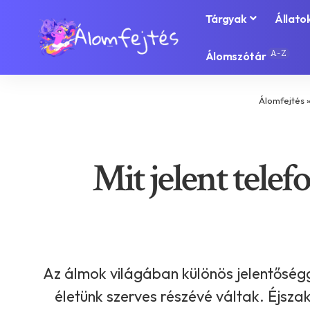
Tárgyak
Állato
A-Z
Álomszótár
Álomfejtés
Mit jelent telef
Az álmok világában különös jelentőség
életünk szerves részévé váltak. Éjsza