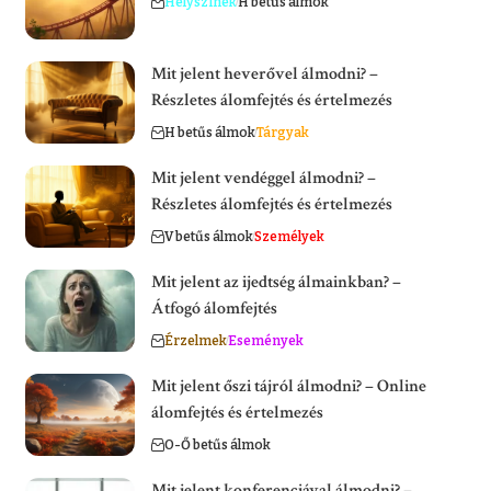
Helyszínek
H betűs álmok
Mit jelent heverővel álmodni? –
Részletes álomfejtés és értelmezés
H betűs álmok
Tárgyak
Mit jelent vendéggel álmodni? –
Részletes álomfejtés és értelmezés
V betűs álmok
Személyek
Mit jelent az ijedtség álmainkban? –
Átfogó álomfejtés
Érzelmek
Események
Mit jelent őszi tájról álmodni? – Online
álomfejtés és értelmezés
O-Ő betűs álmok
Mit jelent konferenciával álmodni? –