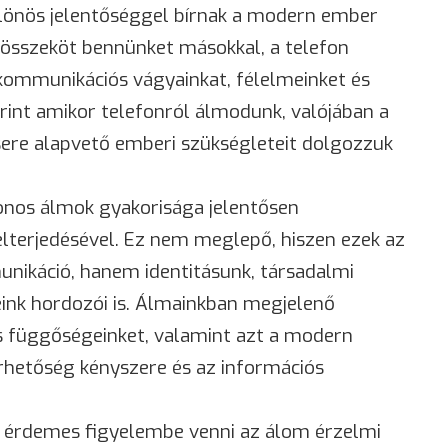
ülönös jelentőséggel bírnak a modern ember
összeköt bennünket másokkal, a telefon
kommunikációs vágyainkat, félelmeinket és
erint amikor telefonról álmodunk, valójában a
ere alapvető emberi szükségleteit dolgozzuk
onos álmok gyakorisága jelentősen
terjedésével. Ez nem meglepő, hiszen ezek az
ikáció, hanem identitásunk, társadalmi
ink hordozói is. Álmainkban megjelenő
is függőségeinket, valamint azt a modern
rhetőség kényszere és az információs
 érdemes figyelembe venni az álom érzelmi