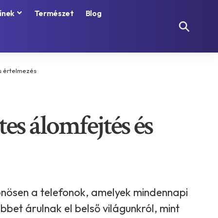
ínek
Természet
Blog
és értelmezés
tes álomfejtés és
önösen a telefonok, amelyek mindennapi
bet árulnak el belső világunkról, mint