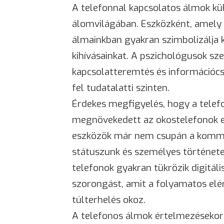
A telefonnal kapcsolatos álmok k
álomvilágában. Eszközként, amely 
álmainkban gyakran szimbolizálja 
kihívásainkat. A pszichológusok sz
kapcsolatteremtés és információcs
fel tudatalatti szinten.
Érdekes megfigyelés, hogy a telef
megnövekedett az okostelefonok el
eszközök már nem csupán a kommun
státuszunk és személyes története
telefonok gyakran tükrözik digitál
szorongást, amit a folyamatos elé
túlterhelés okoz.
A telefonos álmok értelmezésekor