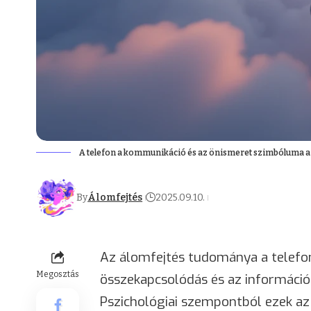
A telefon a kommunikáció és az önismeret szimbóluma 
By
Álomfejtés
2025.09.10.
Az álomfejtés tudománya a telefo
Megosztás
összekapcsolódás és az informáci
Pszichológiai szempontból ezek az