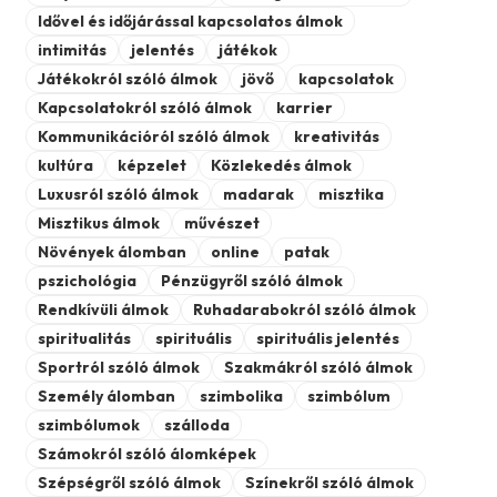
Idővel és időjárással kapcsolatos álmok
intimitás
jelentés
játékok
Játékokról szóló álmok
jövő
kapcsolatok
Kapcsolatokról szóló álmok
karrier
Kommunikációról szóló álmok
kreativitás
kultúra
képzelet
Közlekedés álmok
Luxusról szóló álmok
madarak
misztika
Misztikus álmok
művészet
Növények álomban
online
patak
pszichológia
Pénzügyről szóló álmok
Rendkívüli álmok
Ruhadarabokról szóló álmok
spiritualitás
spirituális
spirituális jelentés
Sportról szóló álmok
Szakmákról szóló álmok
Személy álomban
szimbolika
szimbólum
szimbólumok
szálloda
Számokról szóló álomképek
Szépségről szóló álmok
Színekről szóló álmok