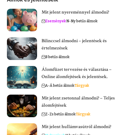
Mit jelent nyereménnyel álmodni?
Események
N-Ny betűs álmok
Bilinccsel álmodni – jelentések és
értelmezések
B betűs álmok
Álomfüzet tervezése és választása –
Online álomfejtések és jelentések.
A-Á betűs álmok
Tárgyak
Mit jelent zsetonnal álmodni? – Teljes
álomfejtések
Z-Zs betűs álmok
Tárgyak
Mit jelent hullámvasútról álmodni?