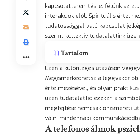
kapcsolatteremtésre, félünk az el
interakciók elől. Spirituális értel
tudatossággal való kapcsolat jelkép
szerint kollektív tudatalattink üzen
Tartalom
Ezen a különleges utazáson végigv
Megismerkedhetsz a leggyakoribb 
értelmezésével, és olyan praktikus
üzen tudatalattid ezeken a szimbol
megfejtése nemcsak önismereti ut
válni mindennapi kommunikációdban
A telefonos álmok pszich