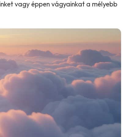
einket vagy éppen vágyainkat a mélyebb