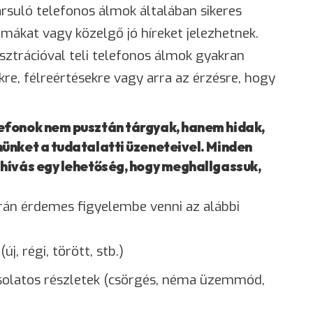
társuló telefonos álmok általában sikeres
ákat vagy közelgő jó híreket jelezhetnek.
sztrációval teli telefonos álmok gyakran
e, félreértésekre vagy arra az érzésre, hogy
efonok nem pusztán tárgyak, hanem hidak,
ünket a tudatalatti üzeneteivel. Minden
hívás egy lehetőség, hogy meghallgassuk,
rán érdemes figyelembe venni az alábbi
j, régi, törött, stb.)
solatos részletek (csörgés, néma üzemmód,