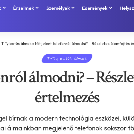
k
Érzelmek
Személyek
Események
Helysz
»
T-Ty betűs álmok
»
Mit jelent telefonról álmodni? – Részletes álomfejtés 
T-Ty betűs álmok
onról álmodni? – Részle
értelmezés
gel bírnak a modern technológia eszközei, kül
kai álmainkban megjelenő telefonok sokszor töb