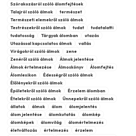
Szórakozásról szóló álomfejtések
Talajról szóló álmok
természet
Természeti elemekről szóló álmok
Testrészekről szóló álmok
tudat
tudatalatti
tudatosság
Tárgyak álomban
utazás
Utazással kapcsolatos álmok
vallás
Virágokról szóló álmok
zene
Zenéről szóló álmok
Álmok jelentése
Álmok értelmezése
Álmoskönyv
Álomfejtés
Álomlexikon
Édességről szóló álmok
Élőlényekről szóló álmok
Épületekről szóló álmok
Érzelem álomban
Ételekről szóló álmok
Ünnepekről szóló álmok
állatok
álmok
álom
álomjelentés
álom jelentése
álomkutatás
álomkép
álomképek
álomvilág
álomértelmezés
életváltozás
értelmezés
érzelem