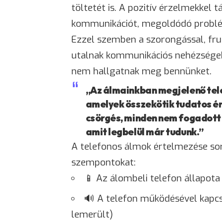
töltetét is. A pozitív érzelmekkel 
kommunikációt, megoldódó problém
Ezzel szemben a szorongással, fru
utalnak kommunikációs nehézségekr
nem hallgatnak meg bennünket.
„Az álmainkban megjelenő tel
amelyek összekötik tudatos én
csörgés, minden nem fogadott 
amit legbelül már tudunk.”
A telefonos álmok értelmezése so
szempontokat:
📱 Az álombeli telefon állapota (ú
🔊 A telefon működésével kapc
lemerült)