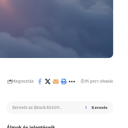
Megosztás
95 perc olvasás
Keresés
Álmok és jelentéseik