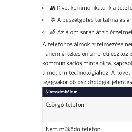
👥 Kivel kommunikálunk a telef
💬 A beszélgetés tartalma és ér
🌈 Az álom során átélt érzelmek
A telefonos álmok értelmezése nem
hanem értékes önismereti eszköz is
kommunikációs mintáinkra, kapcsol
a modern technológiához. A követk
leggyakoribb pszichológiai jelentés
Álomszimbólum
Csörgő telefon
Nem működő telefon