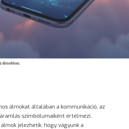
az álmokban.
nos álmokat általában a kommunikáció, az
óáramlás szimbólumaiként értelmezi.
 álmok jelezhetik, hogy vágyunk a