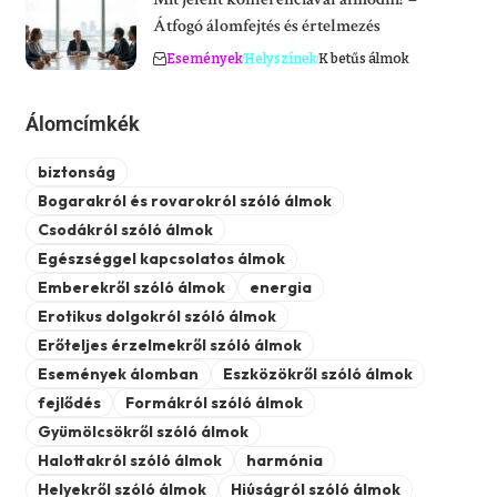
Átfogó álomfejtés és értelmezés
Események
Helyszínek
K betűs álmok
Álomcímkék
biztonság
Bogarakról és rovarokról szóló álmok
Csodákról szóló álmok
Egészséggel kapcsolatos álmok
Emberekről szóló álmok
energia
Erotikus dolgokról szóló álmok
Erőteljes érzelmekről szóló álmok
Események álomban
Eszközökről szóló álmok
fejlődés
Formákról szóló álmok
Gyümölcsökről szóló álmok
Halottakról szóló álmok
harmónia
Helyekről szóló álmok
Hiúságról szóló álmok