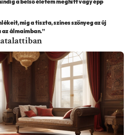
indig a belső életem meghitt vagy épp
keit, míg a tiszta, színes szőnyeg az új
a az álmaimban.”
datalattiban