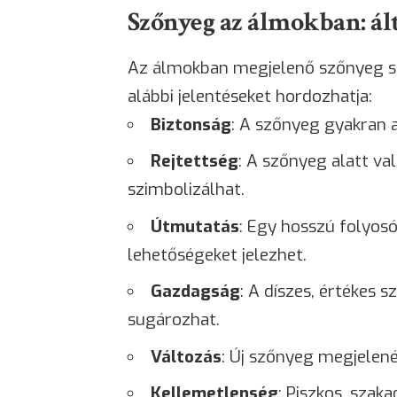
Szőnyeg az álmokban: ál
Az álmokban megjelenő szőnyeg sz
alábbi jelentéseket hordozhatja:
Biztonság
: A szőnyeg gyakran a
Rejtettség
: A szőnyeg alatt val
szimbolizálhat.
Útmutatás
: Egy hosszú folyosó
lehetőségeket jelezhet.
Gazdagság
: A díszes, értékes 
sugározhat.
Változás
: Új szőnyeg megjelenés
Kellemetlenség
: Piszkos, szak