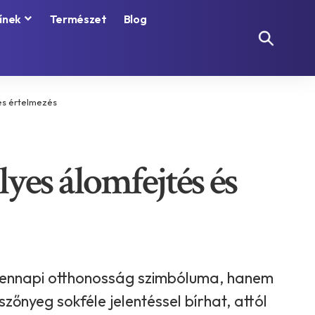
ínek
Természet
Blog
 és értelmezés
yes álomfejtés és
ndennapi otthonosság szimbóluma, hanem
őnyeg sokféle jelentéssel bírhat, attól