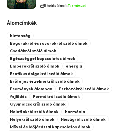
B betűs álmok
Természet
Álomcímkék
biztonság
Bogarakról és rovarokról szóló álmok
Csodákról szóló álmok
Egészséggel kapcsolatos álmok
Emberekről szóló álmok
energia
Erotikus dolgokról szóló álmok
Erőteljes érzelmekről szóló álmok
Események álomban
Eszközökről szóló álmok
fejlődés
Formákról szóló álmok
Gyümölcsökről szóló álmok
Halottakról szóló álmok
harmónia
Helyekről szóló álmok
Hiúságról szóló álmok
Idővel és időjárással kapcsolatos álmok