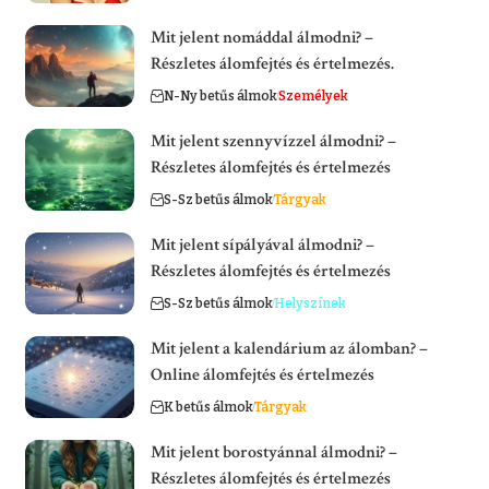
Mit jelent nomáddal álmodni? –
Részletes álomfejtés és értelmezés.
N-Ny betűs álmok
Személyek
Mit jelent szennyvízzel álmodni? –
Részletes álomfejtés és értelmezés
S-Sz betűs álmok
Tárgyak
Mit jelent sípályával álmodni? –
Részletes álomfejtés és értelmezés
S-Sz betűs álmok
Helyszínek
Mit jelent a kalendárium az álomban? –
Online álomfejtés és értelmezés
K betűs álmok
Tárgyak
Mit jelent borostyánnal álmodni? –
Részletes álomfejtés és értelmezés