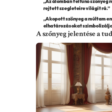
„Az álomban feltűnő szőnyeg m
rejtett szegleteire világít rá.”
„A kopott szőnyeg a múltam emlé
elhatározásokat szimbolizálj
A szőnyeg jelentése a tu