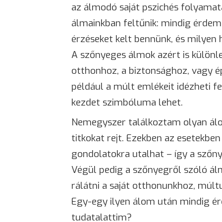
az álmodó saját pszichés folyamata
álmainkban feltűnik: mindig érdemes
érzéseket kelt bennünk, és milyen h
A szőnyeges álmok azért is különl
otthonhoz, a biztonsághoz, vagy é
például a múlt emlékeit idézheti fe
kezdet szimbóluma lehet.
Nemegyszer találkoztam olyan álo
titkokat rejt. Ezekben az esetekben 
gondolatokra utalhat – így a szőn
Végül pedig a szőnyegről szóló ál
rálátni a saját otthonunkhoz, múl
Egy-egy ilyen álom után mindig é
tudatalattim?