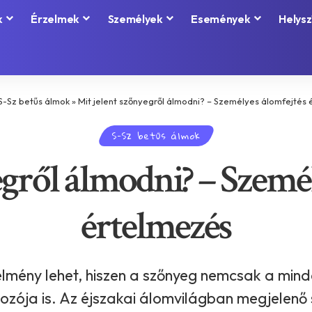
k
Érzelmek
Személyek
Események
Helysz
S-Sz betűs álmok
»
Mit jelent szőnyegről álmodni? – Személyes álomfejtés
S-Sz betűs álmok
egről álmodni? – Személ
értelmezés
élmény lehet, hiszen a szőnyeg nemcsak a mi
zója is. Az éjszakai álomvilágban megjelenő sz