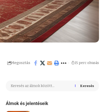
Megosztás
15 perc olvasás
Keresés
Álmok és jelentéseik