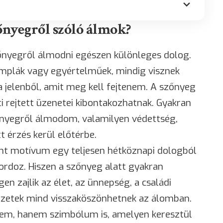
őnyegről szóló álmok?
őnyegről álmodni egészen különleges dolog.
mplák vagy egyértelműek, mindig visznek
 jelenből, amit meg kell fejtenem. A szőnyeg
ti rejtett üzenetei kibontakozhatnak. Gyakran
őnyegről álmodom, valamilyen védettség,
 érzés kerül előtérbe.
int motívum egy teljesen hétköznapi dologból
hordoz. Hiszen a szőnyeg alatt gyakran
en zajlik az élet, az ünnepség, a családi
érzetek mind visszaköszönhetnek az álomban.
lem, hanem szimbólum is, amelyen keresztül