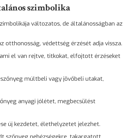
talános szimbolika
imbolikája változatos, de általánosságban az
z otthonosság, védettség érzését adja vissza.
ami el van rejtve, titkokat, elfojtott érzéseket
szőnyeg múltbeli vagy jövőbeli utakat,
szőnyeg anyagi jólétet, megbecsülést
e új kezdetet, élethelyzetet jelezhet.
adt szőnyeg nehézségekre, takargatott