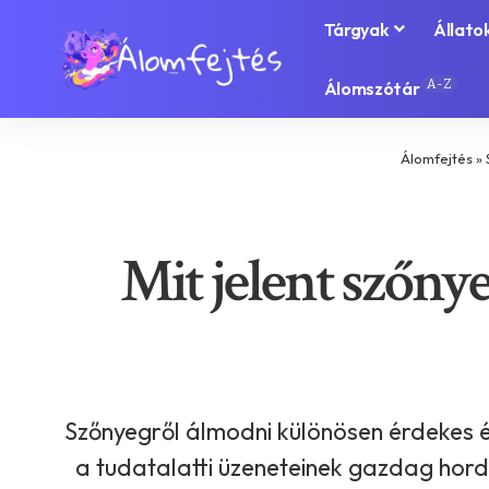
Tárgyak
Állato
A-Z
Álomszótár
Álomfejtés
»
Mit jelent szőny
Szőnyegről álmodni különösen érdekes 
a tudatalatti üzeneteinek gazdag hordo