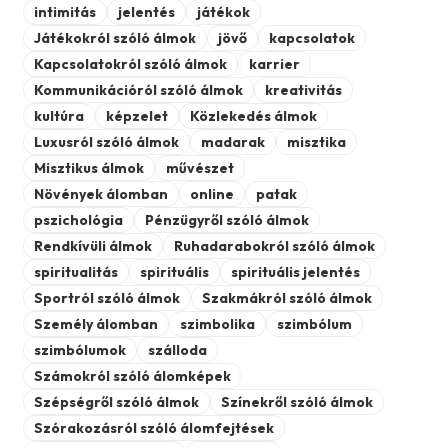
intimitás
jelentés
játékok
Játékokról szóló álmok
jövő
kapcsolatok
Kapcsolatokról szóló álmok
karrier
Kommunikációról szóló álmok
kreativitás
kultúra
képzelet
Közlekedés álmok
Luxusról szóló álmok
madarak
misztika
Misztikus álmok
művészet
Növények álomban
online
patak
pszichológia
Pénzügyről szóló álmok
Rendkívüli álmok
Ruhadarabokról szóló álmok
spiritualitás
spirituális
spirituális jelentés
Sportról szóló álmok
Szakmákról szóló álmok
Személy álomban
szimbolika
szimbólum
szimbólumok
szálloda
Számokról szóló álomképek
Szépségről szóló álmok
Színekről szóló álmok
Szórakozásról szóló álomfejtések