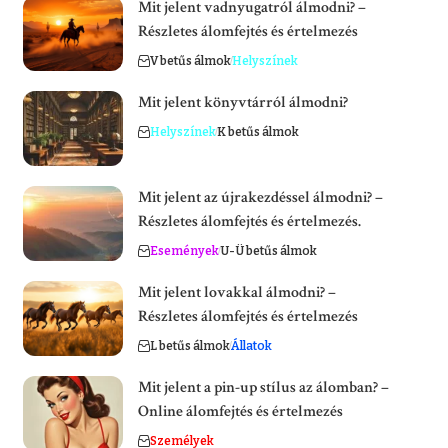
Mit jelent vadnyugatról álmodni? –
Részletes álomfejtés és értelmezés
V betűs álmok
Helyszínek
Mit jelent könyvtárról álmodni?
Helyszínek
K betűs álmok
Mit jelent az újrakezdéssel álmodni? –
Részletes álomfejtés és értelmezés.
Események
U-Ü betűs álmok
Mit jelent lovakkal álmodni? –
Részletes álomfejtés és értelmezés
L betűs álmok
Állatok
Mit jelent a pin-up stílus az álomban? –
Online álomfejtés és értelmezés
Személyek