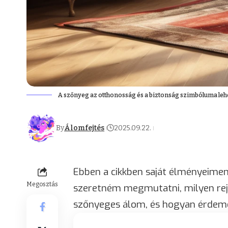
A szőnyeg az otthonosság és a biztonság szimbóluma leh
By
Álomfejtés
2025.09.22.
Ebben a cikkben saját élményeimen
Megosztás
szeretném megmutatni, milyen rej
szőnyeges álom, és hogyan érdeme