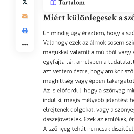
Tartalom
Miért különlegesek a sz
Én mindig úgy éreztem, hogy a sz
Valahogy ezek az álmok sosem szi
magukkal valamit a múltból vagy a
egyfajta tér, amelyben a tudatalat
azt vettem észre, hogy amikor sz
meghittség vagy éppen takargatott
Az is előfordul, hogy a szőnyeg m
indul ki, mégis mélyebb jelentést 
elrejtenek dolgokat, vagy a szőnyeg
összejövetelek. Ezek az emlékek, 
A szőnyeg tehát nemcsak díszítőe