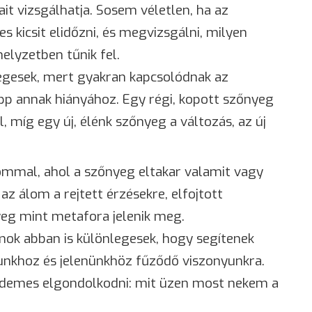
it vizsgálhatja. Sosem véletlen, ha az
 kicsit elidőzni, és megvizsgálni, milyen
elyzetben tűnik fel.
egesek, mert gyakran kapcsolódnak az
pp annak hiányához. Egy régi, kopott szőnyeg
l, míg egy új, élénk szőnyeg a változás, az új
mmal, ahol a szőnyeg eltakar valamit vagy
az álom a rejtett érzésekre, elfojtott
yeg mint metafora jelenik meg.
mok abban is különlegesek, hogy segítenek
tunkhoz és jelenünkhöz fűződő viszonyunkra.
rdemes elgondolkodni: mit üzen most nekem a