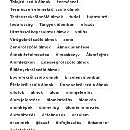
Talajról szóló álmok
természet
Természeti elemekről szóló álmok
Testrészekről szóló álmok
tudat
tudatalatti
tudatosság
Tárgyak álomban
utazás
Utazással kapcsolatos álmok
vallás
Virágokról szóló álmok
zene
Zenéről szóló álmok
Álmok jelentése
Álmok értelmezése
Álmoskönyv
Álomfejtés
Álomlexikon
Édességről szóló álmok
Élőlényekről szóló álmok
Épületekről szóló álmok
Érzelem álomban
Ételekről szóló álmok
Ünnepekről szóló álmok
állatok
álmok
álom
álomjelentés
álom jelentése
álomkutatás
álomkép
álomképek
álomvilág
álomértelmezés
életváltozás
értelmezés
érzelem
érzelmek
íjászat
önfejlesztés
önismeret
önértékelés