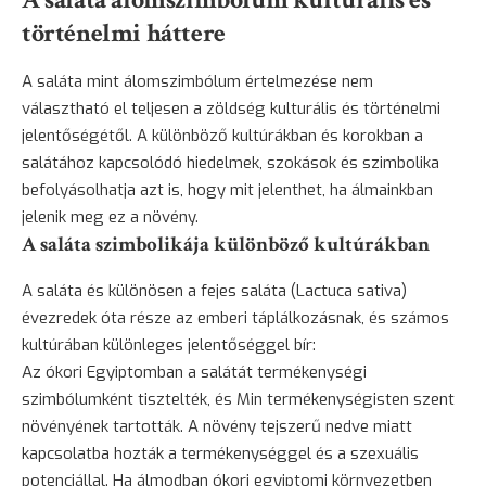
történelmi háttere
A saláta mint álomszimbólum értelmezése nem
választható el teljesen a zöldség kulturális és történelmi
jelentőségétől. A különböző kultúrákban és korokban a
salátához kapcsolódó hiedelmek, szokások és szimbolika
befolyásolhatja azt is, hogy mit jelenthet, ha álmainkban
jelenik meg ez a növény.
A saláta szimbolikája különböző kultúrákban
A saláta és különösen a fejes saláta (Lactuca sativa)
évezredek óta része az emberi táplálkozásnak, és számos
kultúrában különleges jelentőséggel bír:
Az ókori Egyiptomban a salátát termékenységi
szimbólumként tisztelték, és Min termékenységisten szent
növényének tartották. A növény tejszerű nedve miatt
kapcsolatba hozták a termékenységgel és a szexuális
potenciállal. Ha álmodban ókori egyiptomi környezetben