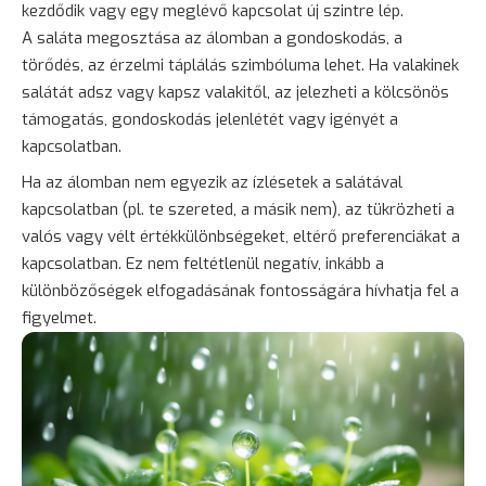
kezdődik vagy egy meglévő kapcsolat új szintre lép.
A saláta megosztása az álomban a gondoskodás, a
törődés, az érzelmi táplálás szimbóluma lehet. Ha valakinek
salátát adsz vagy kapsz valakitől, az jelezheti a kölcsönös
támogatás, gondoskodás jelenlétét vagy igényét a
kapcsolatban.
Ha az álomban nem egyezik az ízlésetek a salátával
kapcsolatban (pl. te szereted, a másik nem), az tükrözheti a
valós vagy vélt értékkülönbségeket, eltérő preferenciákat a
kapcsolatban. Ez nem feltétlenül negatív, inkább a
különbözőségek elfogadásának fontosságára hívhatja fel a
figyelmet.