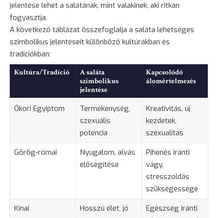
jelentése lehet a salátának, mint valakinek, aki ritkán
fogyasztja.
A következő táblázat összefoglalja a saláta lehetséges
szimbolikus jelentéseit különböző kultúrákban és
tradíciókban:
Kultúra/Tradíció
A saláta
Kapcsolódó
szimbolikus
álomértelmezés
jelentése
Ókori Egyiptom
Termékenység,
Kreativitás, új
szexuális
kezdetek,
potencia
szexualitás
Görög-római
Nyugalom, alvás
Pihenés iránti
elősegítése
vágy,
stresszoldás
szükségessége
Kínai
Hosszú élet, jó
Egészség iránti