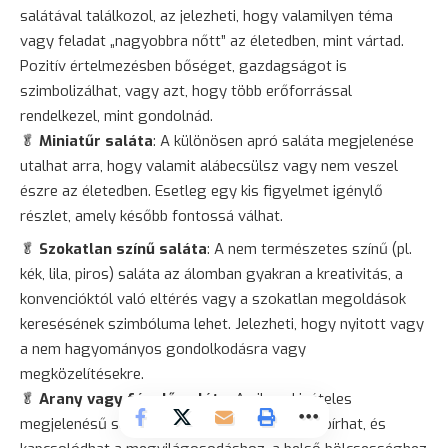
salátával találkozol, az jelezheti, hogy valamilyen téma
vagy feladat „nagyobbra nőtt” az életedben, mint vártad.
Pozitív értelmezésben bőséget, gazdagságot is
szimbolizálhat, vagy azt, hogy több erőforrással
rendelkezel, mint gondolnád.
🥬
Miniatűr saláta
: A különösen apró saláta megjelenése
utalhat arra, hogy valamit alábecsülsz vagy nem veszel
észre az életedben. Esetleg egy kis figyelmet igénylő
részlet, amely később fontossá válhat.
🥬
Szokatlan színű saláta
: A nem természetes színű (pl.
kék, lila, piros) saláta az álomban gyakran a kreativitás, a
konvencióktól való eltérés vagy a szokatlan megoldások
keresésének szimbóluma lehet. Jelezheti, hogy nyitott vagy
a nem hagyományos gondolkodásra vagy
megközelítésekre.
🥬
Arany
vagy fénylő saláta
: Az ilyen kivételes
megjelenésű saláta spirituális jelentőséggel bírhat, és