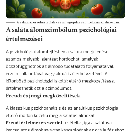
A saláta az érzelmi táplálék és a megújulás szimbóluma az álmokban.
A saláta álomszimbólum pszichológiai
értelmezései
A pszichológiai álomfejtésben a saláta megjelenése
számos mélyebb jelentést hordozhat, amelyek
összefügghetnek az álmodó tudatalatti folyamataival,
érzelmi állapotával vagy aktuális élethelyzetével. A
különböző pszichológiai iskolák eltérő megközelítéssel
értelmezhetik ezt a szimbólumot.
Freudi és jungi megközelítések
A klasszikus pszichoanalízis és az analitikus pszichológia
eltérő módon közelíti meg a salátás álmokat:
Freudi értelmezés szerint
az étellel, így a salátával
kapcsolatos álmok gyakran kapcsolódnak az orális fázishoz