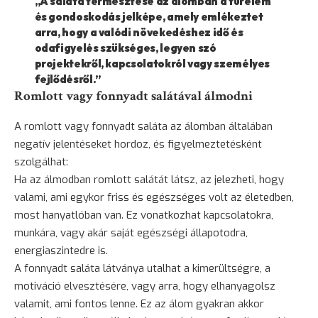
„A saláta termesztése az álomban a türelem
és gondoskodás jelképe, amely emlékeztet
arra, hogy a valódi növekedéshez idő és
odafigyelés szükséges, legyen szó
projektekről, kapcsolatokról vagy személyes
fejlődésről.”
Romlott vagy fonnyadt salátával álmodni
A romlott vagy fonnyadt saláta az álomban általában
negatív jelentéseket hordoz, és figyelmeztetésként
szolgálhat:
Ha az álmodban romlott salátát látsz, az jelezheti, hogy
valami, ami egykor friss és egészséges volt az életedben,
most hanyatlóban van. Ez vonatkozhat kapcsolatokra,
munkára, vagy akár saját egészségi állapotodra,
energiaszintedre is.
A fonnyadt saláta látványa utalhat a kimerültségre, a
motiváció elvesztésére, vagy arra, hogy elhanyagolsz
valamit, ami fontos lenne. Ez az álom gyakran akkor