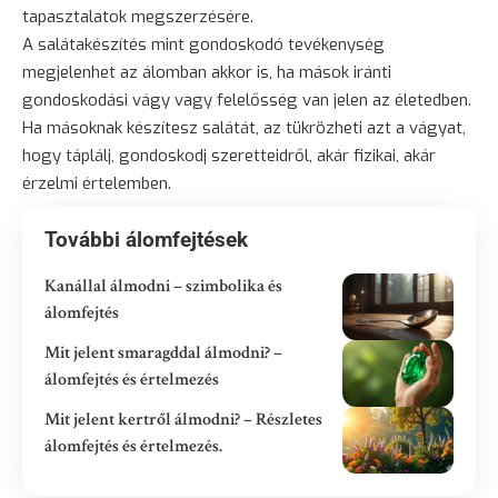
tapasztalatok megszerzésére.
A salátakészítés mint gondoskodó tevékenység
megjelenhet az álomban akkor is, ha mások iránti
gondoskodási vágy vagy felelősség van jelen az életedben.
Ha másoknak készítesz salátát, az tükrözheti azt a vágyat,
hogy táplálj, gondoskodj szeretteidről, akár fizikai, akár
érzelmi értelemben.
További álomfejtések
Kanállal álmodni – szimbolika és
álomfejtés
Mit jelent smaragddal álmodni? –
álomfejtés és értelmezés
Mit jelent kertről álmodni? – Részletes
álomfejtés és értelmezés.