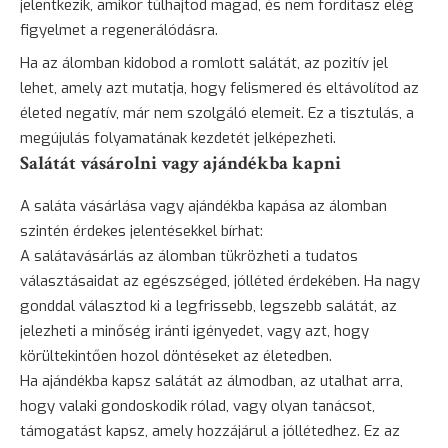
jelentkezik, amikor túlhajtod magad, és nem fordítasz elég
figyelmet a regenerálódásra.
Ha az álomban kidobod a romlott salátát, az pozitív jel
lehet, amely azt mutatja, hogy felismered és eltávolítod az
életed negatív, már nem szolgáló elemeit. Ez a tisztulás, a
megújulás folyamatának kezdetét jelképezheti.
Salátát vásárolni vagy ajándékba kapni
A saláta vásárlása vagy ajándékba kapása az álomban
szintén érdekes jelentésekkel bírhat:
A salátavásárlás az álomban tükrözheti a tudatos
választásaidat az egészséged, jólléted érdekében. Ha nagy
gonddal választod ki a legfrissebb, legszebb salátát, az
jelezheti a minőség iránti igényedet, vagy azt, hogy
körültekintően hozol döntéseket az életedben.
Ha ajándékba kapsz salátát az álmodban, az utalhat arra,
hogy valaki gondoskodik rólad, vagy olyan tanácsot,
támogatást kapsz, amely hozzájárul a jóllétedhez. Ez az