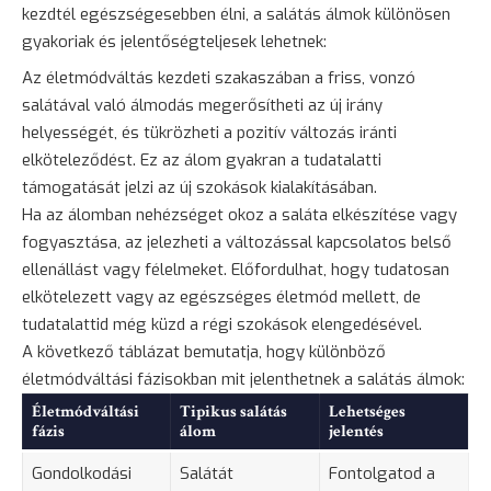
kezdtél egészségesebben élni, a salátás álmok különösen
gyakoriak és jelentőségteljesek lehetnek:
Az életmódváltás kezdeti szakaszában a friss, vonzó
salátával való álmodás megerősítheti az új irány
helyességét, és tükrözheti a pozitív változás iránti
elköteleződést. Ez az álom gyakran a tudatalatti
támogatását jelzi az új szokások kialakításában.
Ha az álomban nehézséget okoz a saláta elkészítése vagy
fogyasztása, az jelezheti a változással kapcsolatos belső
ellenállást vagy félelmeket. Előfordulhat, hogy tudatosan
elkötelezett vagy az egészséges életmód mellett, de
tudatalattid még küzd a régi szokások elengedésével.
A következő táblázat bemutatja, hogy különböző
életmódváltási fázisokban mit jelenthetnek a salátás álmok:
Életmódváltási
Tipikus salátás
Lehetséges
fázis
álom
jelentés
Gondolkodási
Salátát
Fontolgatod a