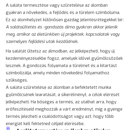
A saláta termesztése vagy szüretelése az álomban
gyakran a
növekedés
, a fejlődés és a türelem szimbóluma.
Ez az álomhelyzet különösen gazdag jelentésrétegekkel bír:
A salátaültetés és -gondozás álma gyakran akkor jelenik
meg, amikor az életünkben új projektek, kapcsolatok vagy
személyes fejlődési utak kezdődnek.
Ha salátát ültetsz az álmodban, az jelképezheti, hogy új
kezdeményezésekbe fogsz, amelyek idővel gyümölcsözőek
lesznek. A gondozás folyamata a türelmet és a kitartást
szimbolizálja, amely minden növekedési folyamathoz
szükséges.
A saláta szüretelése az álomban a befektetett munka
gyümölcsének learatását, a sikerélményt, a célok elérését
jelképezheti. Ha bőséges a termés, az utalhat arra, hogy
erőfeszítéseid meghozzák a várt eredményt, míg a gyenge
termés jelezheti a csalódottságot vagy azt, hogy több
energiát kell fektetned céljaid elérésébe.