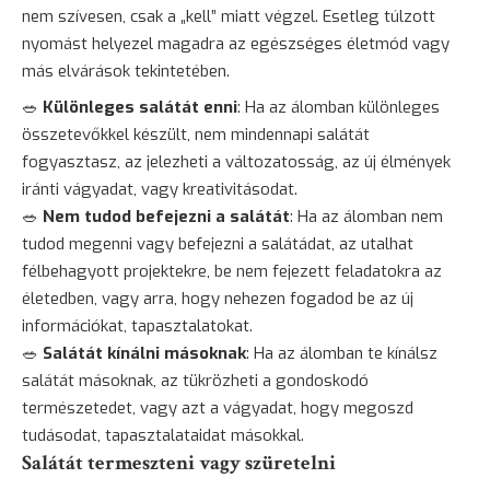
nem szívesen, csak a „kell” miatt végzel. Esetleg túlzott
nyomást helyezel magadra az egészséges életmód vagy
más elvárások tekintetében.
🥗
Különleges salátát enni
: Ha az álomban különleges
összetevőkkel készült, nem mindennapi salátát
fogyasztasz, az jelezheti a változatosság, az új élmények
iránti vágyadat, vagy kreativitásodat.
🥗
Nem tudod befejezni a salátát
: Ha az álomban nem
tudod megenni vagy befejezni a salátádat, az utalhat
félbehagyott projektekre, be nem fejezett feladatokra az
életedben, vagy arra, hogy nehezen fogadod be az új
információkat, tapasztalatokat.
🥗
Salátát kínálni másoknak
: Ha az álomban te kínálsz
salátát másoknak, az tükrözheti a gondoskodó
természetedet, vagy azt a vágyadat, hogy megoszd
tudásodat, tapasztalataidat másokkal.
Salátát termeszteni vagy szüretelni