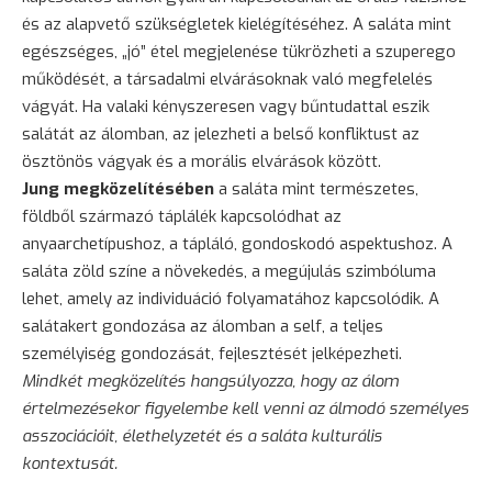
és az alapvető szükségletek kielégítéséhez. A saláta mint
egészséges, „jó” étel megjelenése tükrözheti a szuperego
működését, a társadalmi elvárásoknak való megfelelés
vágyát. Ha valaki kényszeresen vagy bűntudattal eszik
salátát az álomban, az jelezheti a belső konfliktust az
ösztönös vágyak és a morális elvárások között.
Jung megközelítésében
a saláta mint természetes,
földből származó táplálék kapcsolódhat az
anyaarchetípushoz, a tápláló, gondoskodó aspektushoz. A
saláta zöld színe a növekedés, a megújulás szimbóluma
lehet, amely az individuáció folyamatához kapcsolódik. A
salátakert gondozása az álomban a self, a teljes
személyiség gondozását, fejlesztését jelképezheti.
Mindkét megközelítés hangsúlyozza, hogy az álom
értelmezésekor figyelembe kell venni az álmodó személyes
asszociációit, élethelyzetét és a saláta kulturális
kontextusát.