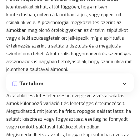
jelentésekkel bírhat, attól függően, hogy milyen
kontextusban, milyen állapotban látjuk, vagy éppen mit
csinálunk vele. A pszichológiai megközelítés szerint az
álmokban megjelenő ételek gyakran az érzelmi táplálékot
vagy a lelki szükségleteinket jelképezik, míg a spirituális
értelmezés szerint a saláta a tisztulás és a megújulás
szimbóluma lehet. A kulturális hagyományok és személyes
asszociációk is nagyban befolyásolják, hogy számunkra mit
jelenthet a salátával álmodni.
Tartalom
Az alábbi részletes elemzésben végigvesszük a salátás
álmok különböző variációit és lehetséges értelmezéseit.
Megtudhatod, mit jelent, ha friss, ropogós salátát látsz, ha
salátát készítesz vagy fogyasztasz, esetleg ha fonnyadt
vagy romlott salátával találkozol álmodban.
Megismerkedhetsz azzal is, hogyan kapcsolódnak ezek az