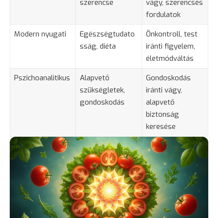
szerencse
vágy, szerencsés
fordulatok
Modern nyugati
Egészségtudato
Önkontroll, test
sság, diéta
iránti
figyelem
,
életmódváltás
Pszichoanalitikus
Alapvető
Gondoskodás
szükségletek,
iránti vágy,
gondoskodás
alapvető
biztonság
keresése