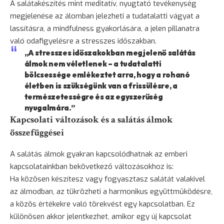
A salátakészítés mint meditatív, nyugtató tevékenység
megjelenése az álomban jelezheti a tudatalatti vágyat a
lassításra, a mindfulness gyakorlására, a jelen pillanatra
való odafigyelésre a stresszes időszakban.
„A stresszes időszakokban megjelenő salátás
álmok nem véletlenek – a tudatalatti
bölcsessége emlékeztet arra, hogy a rohanó
életben is szükségünk van a frissülésre, a
természetességre és az egyszerűség
nyugalmára.”
Kapcsolati változások és a salátás álmok
összefüggései
A salátás álmok gyakran kapcsolódhatnak az emberi
kapcsolatainkban bekövetkező változásokhoz is:
Ha közösen készítesz vagy fogyasztasz salátát valakivel
az álmodban, az tükrözheti a harmonikus együttműködésre,
a közös értékekre való törekvést egy kapcsolatban. Ez
különösen akkor jelentkezhet, amikor egy új kapcsolat