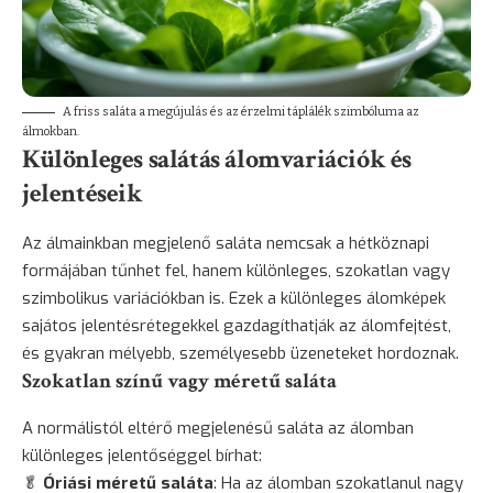
A friss saláta a megújulás és az érzelmi táplálék szimbóluma az
álmokban.
Különleges salátás álomvariációk és
jelentéseik
Az álmainkban megjelenő saláta nemcsak a hétköznapi
formájában tűnhet fel, hanem különleges, szokatlan vagy
szimbolikus variációkban is. Ezek a különleges álomképek
sajátos jelentésrétegekkel gazdagíthatják az álomfejtést,
és gyakran mélyebb, személyesebb üzeneteket hordoznak.
Szokatlan színű vagy méretű saláta
A normálistól eltérő megjelenésű saláta az álomban
különleges jelentőséggel bírhat:
🥬
Óriási méretű saláta
: Ha az álomban szokatlanul nagy