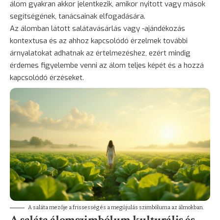
álom gyakran akkor jelentkezik, amikor nyitott vagy mások
segítségének, tanácsainak elfogadására.
Az álomban látott salátavásárlás vagy -ajándékozás
kontextusa és az ahhoz kapcsolódó érzelmek további
árnyalatokat adhatnak az értelmezéshez, ezért mindig
érdemes figyelembe venni az álom teljes képét és a hozzá
kapcsolódó érzéseket.
A saláta mezője a frissesség és a megújulás szimbóluma az álmokban.
A saláta álomszimbólum kulturális és