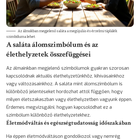
Az álmokban megjelenő saláta a megújulás és érzelmi táplálék
szimbóluma lehet.
A saláta álomszimbólum és az
élethelyzetek összefüggései
Az álmainkban megjelenő szimbólumok gyakran szorosan
kapcsolódnak aktuális élethelyzetünkhöz, kihívásainkhoz
vagy változásainkhoz. A saláta mint álomszimbólum is
különböző jelentéseket hordozhat attól függően, hogy
milyen életszakaszban vagy élethelyzetben vagyunk éppen.
Érdemes megvizsgálni, hogyan kapcsolódhat ez a
szimbólum különböző élethelyzetekhez.
Életmódváltás és egészségtudatosság időszakában
Ha éppen életmódváltáson gondolkozol vagy nemrég