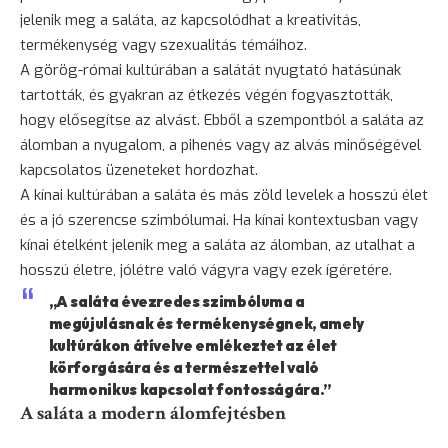
jelenik meg a saláta, az kapcsolódhat a kreativitás,
termékenység vagy szexualitás témáihoz.
A görög-római kultúrában a salátát nyugtató hatásúnak
tartották, és gyakran az étkezés végén fogyasztották,
hogy elősegítse az alvást. Ebből a szempontból a saláta az
álomban a nyugalom, a pihenés vagy az alvás minőségével
kapcsolatos üzeneteket hordozhat.
A kínai kultúrában a saláta és más zöld levelek a hosszú élet
és a jó szerencse szimbólumai. Ha kínai kontextusban vagy
kínai ételként jelenik meg a saláta az álomban, az utalhat a
hosszú életre, jólétre való vágyra vagy ezek ígéretére.
„A saláta évezredes szimbóluma a
megújulásnak és termékenységnek, amely
kultúrákon átívelve emlékeztet az élet
körforgására és a természettel való
harmonikus kapcsolat fontosságára.”
A saláta a modern álomfejtésben