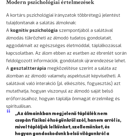
Modern pszichológiai értelmezések
A kortárs pszichológiai irányzatok többrétegű jelentést
tulajdonítanak a salátás álmoknak:
A
kognitív pszichológia
szempontjából a salátával
álmodás tükrözheti az álmodó tudatos gondolatait,
aggodalmait az egészséges életmóddal, táplálkozással
kapcsolatban. Az álom ebben az esetben az ébrenlét során
feldolgozott információk, gondolatok újrarendezése lehet.
A
gesztaltterápia
megközelítése szerint a saláta az
álomban az álmodó valamely aspektusát képviselheti. A
salátával való interakció (pl. elkészítés, fogyasztás) azt
mutathatja, hogyan viszonyul az álmodó saját belső
erőforrásaihoz, hogyan táplálja önmagát érzelmileg és
spirituálisan.
„Az álmainkban megjelenő táplálék nem
csupán fizikai éhségünkről szól, hanem arról is,
mivel tápláljuk lelkünket, szellemünket, és
hogyan gondoskodunk belső világunkról a