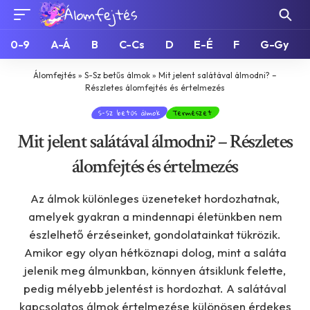
0-9
A-Á
B
C-Cs
D
E-É
F
G-Gy
Álomfejtés
»
S-Sz betűs álmok
»
Mit jelent salátával álmodni? –
Részletes álomfejtés és értelmezés
S-Sz betűs álmok
Természet
Mit jelent salátával álmodni? – Részletes
álomfejtés és értelmezés
Az álmok különleges üzeneteket hordozhatnak,
amelyek gyakran a mindennapi életünkben nem
észlelhető érzéseinket, gondolatainkat tükrözik.
Amikor egy olyan hétköznapi dolog, mint a saláta
jelenik meg álmunkban, könnyen átsiklunk felette,
pedig mélyebb jelentést is hordozhat. A salátával
kapcsolatos álmok értelmezése különösen érdekes