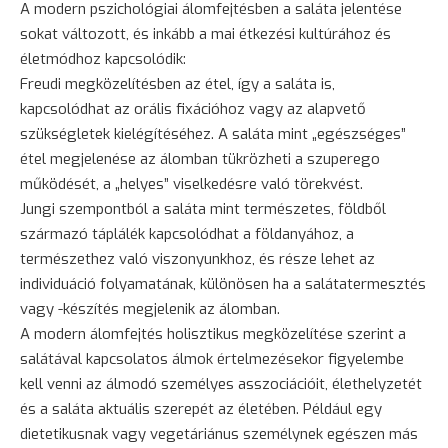
A modern pszichológiai álomfejtésben a saláta jelentése
sokat változott, és inkább a mai étkezési kultúrához és
életmódhoz kapcsolódik:
Freudi megközelítésben az étel, így a saláta is,
kapcsolódhat az orális fixációhoz vagy az alapvető
szükségletek kielégítéséhez. A saláta mint „egészséges”
étel megjelenése az álomban tükrözheti a szuperego
működését, a „helyes” viselkedésre való törekvést.
Jungi szempontból a saláta mint természetes, földből
származó táplálék kapcsolódhat a földanyához, a
természethez való viszonyunkhoz, és része lehet az
individuáció folyamatának, különösen ha a salátatermesztés
vagy -készítés megjelenik az álomban.
A modern álomfejtés holisztikus megközelítése szerint a
salátával kapcsolatos álmok értelmezésekor figyelembe
kell venni az álmodó személyes asszociációit, élethelyzetét
és a saláta aktuális szerepét az életében. Például egy
dietetikusnak vagy vegetáriánus személynek egészen más