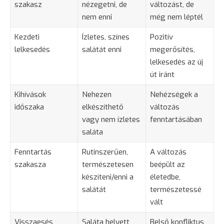
szakasz
nézegetni, de
változást, de
nem enni
még nem léptél
Kezdeti
Ízletes, színes
Pozitív
lelkesedés
salátát enni
megerősítés,
lelkesedés az új
út iránt
Kihívások
Nehezen
Nehézségek a
időszaka
elkészíthető
változás
vagy nem ízletes
fenntartásában
saláta
Fenntartás
Rutinszerűen,
A változás
szakasza
természetesen
beépült az
készíteni/enni a
életedbe,
salátát
természetessé
vált
Visszaesés
Saláta helyett
Belső konfliktus,