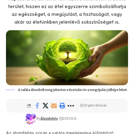
terület, hiszen ez az étel egyszerre szimbolizálhatja
az egészséget, a megújulást, a tisztaságot, vagy
akár az életünkben jelenlévő sokszínűséget is.
A saláta álombeli megjelenése a tisztulás és a megújulás jelképe lehet.
30 perc olvasás
By
Álomfejtés
2025.11.15.
Az álomfejtés során a saláta megjelenése különböző