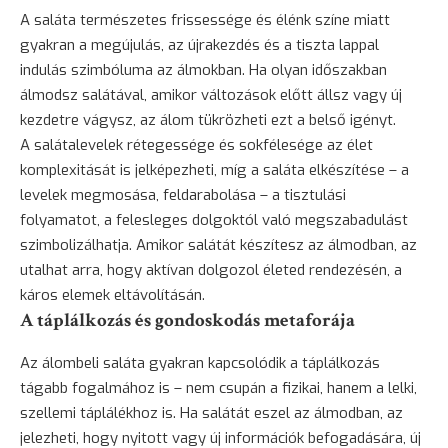
A saláta természetes frissessége és élénk színe miatt
gyakran a megújulás, az újrakezdés és a tiszta lappal
indulás szimbóluma az álmokban. Ha olyan időszakban
álmodsz salátával, amikor változások előtt állsz vagy új
kezdetre vágysz, az álom tükrözheti ezt a belső igényt.
A salátalevelek rétegessége és sokfélesége az élet
komplexitását is jelképezheti, míg a saláta elkészítése – a
levelek megmosása, feldarabolása – a tisztulási
folyamatot, a felesleges dolgoktól való megszabadulást
szimbolizálhatja. Amikor salátát készítesz az álmodban, az
utalhat arra, hogy aktívan dolgozol életed rendezésén, a
káros elemek eltávolításán.
A táplálkozás és gondoskodás metaforája
Az álombeli saláta gyakran kapcsolódik a táplálkozás
tágabb fogalmához is – nem csupán a fizikai, hanem a lelki,
szellemi táplálékhoz is. Ha salátát eszel az álmodban, az
jelezheti, hogy nyitott vagy új információk befogadására, új