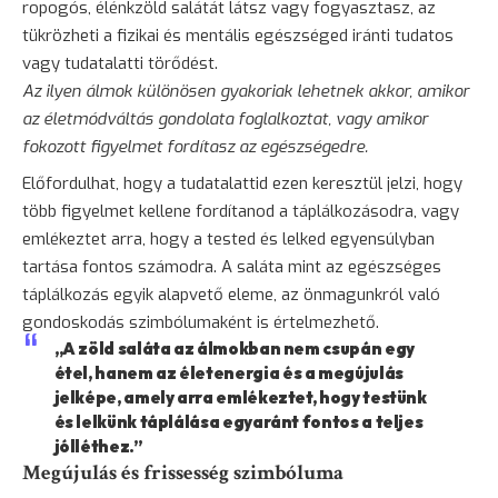
ropogós, élénkzöld salátát látsz vagy fogyasztasz, az
tükrözheti a fizikai és mentális egészséged iránti tudatos
vagy tudatalatti törődést.
Az ilyen álmok különösen gyakoriak lehetnek akkor, amikor
az életmódváltás gondolata foglalkoztat, vagy amikor
fokozott figyelmet fordítasz az egészségedre.
Előfordulhat, hogy a tudatalattid ezen keresztül jelzi, hogy
több figyelmet kellene fordítanod a táplálkozásodra, vagy
emlékeztet arra, hogy a tested és lelked egyensúlyban
tartása fontos számodra. A saláta mint az egészséges
táplálkozás egyik alapvető eleme, az önmagunkról való
gondoskodás szimbólumaként is értelmezhető.
„A zöld saláta az álmokban nem csupán egy
étel
, hanem az életenergia és a megújulás
jelképe, amely arra emlékeztet, hogy testünk
és lelkünk táplálása egyaránt fontos a teljes
jólléthez.”
Megújulás és frissesség szimbóluma