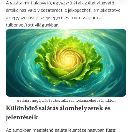
A saláta mint alapvető, egyszerű étel az élet alapvető
értékeihez való visszatérést is jelképezheti, emlékeztetve
az egyszerűség szépségére és fontosságára a
túlbonyolított világunkban.
A saláta a megújulás és a tisztulás szimbóluma lehet az álmokban.
Különböző salátás álomhelyzetek és
jelentéseik
Az álmokban megjelenő saláta jelentése nagyban függ