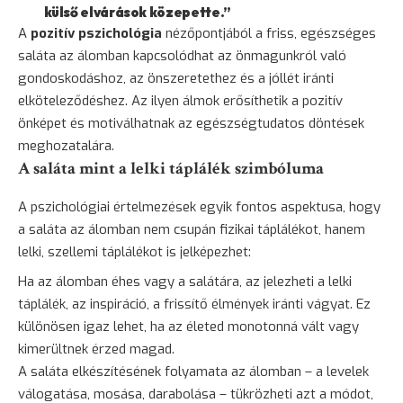
külső elvárások közepette.”
A
pozitív pszichológia
nézőpontjából a friss, egészséges
saláta az álomban kapcsolódhat az önmagunkról való
gondoskodáshoz, az önszeretethez és a jóllét iránti
elköteleződéshez. Az ilyen álmok erősíthetik a pozitív
önképet és motiválhatnak az egészségtudatos döntések
meghozatalára.
A saláta mint a lelki táplálék szimbóluma
A pszichológiai értelmezések egyik fontos aspektusa, hogy
a saláta az álomban nem csupán fizikai táplálékot, hanem
lelki, szellemi táplálékot is jelképezhet:
Ha az álomban éhes vagy a salátára, az jelezheti a lelki
táplálék, az inspiráció, a frissítő élmények iránti vágyat. Ez
különösen igaz lehet, ha az életed monotonná vált vagy
kimerültnek érzed magad.
A saláta elkészítésének folyamata az álomban – a levelek
válogatása, mosása, darabolása – tükrözheti azt a módot,