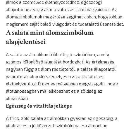
álmok a személyes élethelyzetedhez, egészségi
állapotodhoz vagy akár a változás iránti vágyaidhoz. Az
álomszimbólumok megértése segíthet abban, hogy jobban
megismerd saját belső világodat és tudatalatti üzeneteidet.
A saláta mint álomszimbólum
alapjelentései
A saláta az álmokban többrétegű szimbólum, amely
számos különböző jelentést hordozhat. Az értelmezés
nagyban függ az álom részleteitől, a saláta állapotától,
valamint az álmodó személyes asszociációitól és
élethelyzetétől. Érdemes mélyebben megvizsgálni, hogy
általánosságban mit jelképezhet ez a zöldség az
álmainkban.
Egészség és vitalitás jelképe
A friss, zöld saláta az álmokban gyakran az egészség, a
vitalitás
és a jó közérzet szimbóluma. Ha álmodban