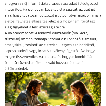
ahogyan az új információkat, tapasztalatokat feldolgozod,
integrálod. Ha gondosan készíted el a salátát, az utalhat
arra, hogy tudatosan dolgozol a belső folyamataidon, míg a
sietős, felületes elkészítés jelezheti, hogy nem fordítasz
elég figyelmet a lelki szükségleteidre.
A salátához adott különböző összetevők (olaj, ecet,
fűszerek) szimbolizálhatják azokat a különböző elemeket,
amelyekkel „ízesíted” az életedet – legyen szó hobbikról,
kapcsolatokról vagy kreatív tevékenységekről. Az, hogy
milyen összetevőket választasz és hogyan kombináláod
őket, tükrözheti az élethez való hozzáállásodat és
értékrendedet.