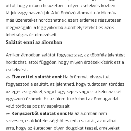
attól, hogy milyen helyzetben, milyen cselekvés közben
látjuk vagy használjuk. A különböző álomszituációk más-
más üzeneteket hordozhatnak, ezért érdemes részletesen
megvizsgálni a leggyakoribb álomhelyzeteket és azok
lehetséges értelmezéseit.
Salátát enni az álomban
Amikor álmodban salátát fogyasztasz, az többféle jelentést
hordozhat, attól függően, hogy milyen érzések kísérik ezt a
cselekvést:
🥗
Élvezettel salátát enni
: Ha örömmel, élvezettel
fogyasztod a salátát, az jelentheti, hogy tudatosan törődsz
az egészségeddel, vagy hogy képes vagy értékelni az élet
egyszerű örömeit. Ez az álom tükrözheti az önmagaddal
való törődés pozitív aspektusait.
🥗
Kényszerből salátát enni
: Ha az álomban nem
szívesen, csak kötelességből eszed a salátát, az utalhat
arra, hogy az életedben olyan dolgokat teszel, amelyeket