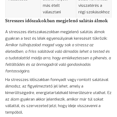
más ételt
visszatérés a
választani
régi szokásokhoz
Stresszes időszakokban megjelenő salátás álmok
A stresszes életszakaszokban megjelenő salátás álmok
gyakran a test és lélek egyensúlyának keresését tükrözik:
Amikor túlhajszolod magad vagy sok a stressz az
életedben, a friss salátával való álmodás lehet a tested és
a tudatalattid módja arra, hogy emlékeztessen a pihenés, a
feltöltődés és az önmagadról való gondoskodás
fontosságára.
Ha stresszes időszakban fonnyadt vagy romlott salátával
álmodsz, az figyelmeztető jel lehet, amely a
kimerültségedre, energiatartalékaid kimerülésére utalhat. Ez
az álom gyakran akkor jelentkezik, amikor már túl sokat
vállaltál, és szervezeted jelzi, hogy ideje visszavenni a
tempóból.