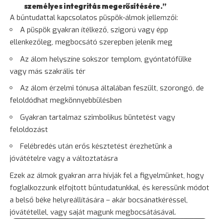
személyes integritás megerősítésére.”
A bűntudattal kapcsolatos püspök-álmok jellemzői:
A püspök gyakran ítélkező, szigorú vagy épp
ellenkezőleg, megbocsátó szerepben jelenik meg
Az álom helyszíne sokszor templom, gyóntatófülke
vagy más szakrális tér
Az álom érzelmi tónusa általában feszült, szorongó, de
feloldódhat megkönnyebbülésben
Gyakran tartalmaz szimbolikus büntetést vagy
feloldozást
Felébredés után erős késztetést érezhetünk a
jóvátételre vagy a változtatásra
Ezek az álmok gyakran arra hívják fel a figyelmünket, hogy
foglalkozzunk elfojtott bűntudatunkkal, és keressünk módot
a belső béke helyreállítására – akár bocsánatkéréssel,
jóvátétellel, vagy saját magunk megbocsátásával.