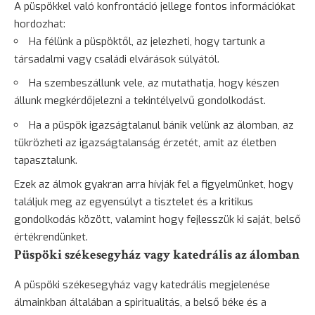
A püspökkel való konfrontáció jellege fontos információkat
hordozhat:
Ha félünk a püspöktől, az jelezheti, hogy tartunk a
társadalmi vagy családi elvárások súlyától.
Ha szembeszállunk vele, az mutathatja, hogy készen
állunk megkérdőjelezni a tekintélyelvű gondolkodást.
Ha a püspök igazságtalanul bánik velünk az álomban, az
tükrözheti az igazságtalanság érzetét, amit az életben
tapasztalunk.
Ezek az álmok gyakran arra hívják fel a figyelmünket, hogy
találjuk meg az egyensúlyt a tisztelet és a kritikus
gondolkodás között, valamint hogy fejlesszük ki saját, belső
értékrendünket.
Püspöki székesegyház vagy katedrális az álomban
A püspöki székesegyház vagy katedrális megjelenése
álmainkban általában a spiritualitás, a belső béke és a