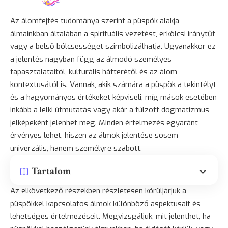
Az álomfejtés tudománya szerint a püspök alakja
álmainkban általában a spirituális vezetést, erkölcsi iránytűt
vagy a belső bölcsességet szimbolizálhatja. Ugyanakkor ez
a jelentés nagyban függ az álmodó személyes
tapasztalataitól, kulturális hátterétől és az álom
kontextusától is. Vannak, akik számára a püspök a tekintélyt
és a hagyományos értékeket képviseli, míg mások esetében
inkább a lelki útmutatás vagy akár a túlzott dogmatizmus
jelképeként jelenhet meg. Minden értelmezés egyaránt
érvényes lehet, hiszen az álmok jelentése sosem
univerzális, hanem személyre szabott.
Tartalom
Az elkövetkező részekben részletesen körüljárjuk a
püspökkel kapcsolatos álmok különböző aspektusait és
lehetséges értelmezéseit. Megvizsgáljuk, mit jelenthet, ha