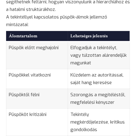
segíthetnek feltárni, hogyan viszonyulunk a hierarchiához és
a hatalmi struktúrákhoz.
A tekintéllyel kapcsolatos püspök-álmok jellemző
mintázatai:
Álomtartalom
Lehetséges jelentés
Püspök előtt meghajolni
Elfogadjuk a tekintélyt,
vagy túlzottan alárendeljük
magunkat
Püspökkel vitatkozni
Küzdelem az autoritással,
saját hang keresése
Püspöktől
félni
Szorongás
a megítéléstől,
megfelelési kényszer
Püspököt kritizálni
Tekintély
megkérdőjelezése, kritikus
gondolkodás