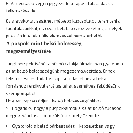
A meditáció végén jegyezd le a tapasztalataidat és
felismeréseidet.
Ez a gyakorlat segíthet mélyebb kapcsolatot teremteni a
tudatalattinkkal, és olyan belátásokhoz vezethet, amelyek
pusztán intellektuális elemzéssel nem elérhetők.
A püspök mint belső bölcsesség
megszemélyesítése
Jungi perspektívából a püspök alakja álmainkban gyakran a
saját belső bölcsességünk megszemélyesítése. Ennek
felismerése és tudatos kapcsolódás ehhez a belső
forráshoz rendkívül értékes lehet személyes fejlődésünk
szempontjából.
Hogyan kapcsolódjunk belső bölcsességünkhöz:
Fogadd el, hogy a püspök-álmok a saját belső tudásod
megnyilvánulásai, nem külső tekintély üzenetei.
Gyakorold a belső párbeszédet – képzeletben vagy