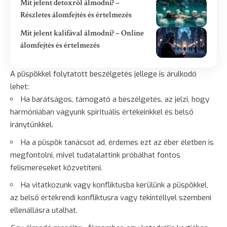
Mit jelent detoxról álmodni? –
Részletes álomfejtés és értelmezés
Mit jelent kalifával álmodni? – Online
álomfejtés és értelmezés
A püspökkel folytatott beszélgetés jellege is árulkodó
lehet:
Ha barátságos, támogató a beszélgetés, az jelzi, hogy
harmóniában vagyunk spirituális értékeinkkel és belső
iránytűnkkel.
Ha a püspök tanácsot ad, érdemes ezt az éber életben is
megfontolni, mivel tudatalattink próbálhat fontos
felismeréseket közvetíteni.
Ha vitatkozunk vagy konfliktusba kerülünk a püspökkel,
az belső értékrendi konfliktusra vagy tekintéllyel szembeni
ellenállásra utalhat.