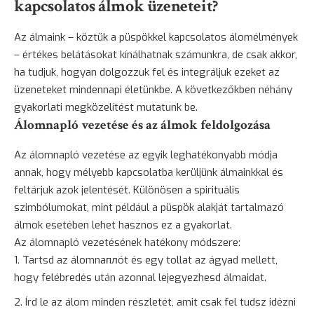
kapcsolatos álmok üzeneteit?
Az álmaink – köztük a püspökkel kapcsolatos álomélmények
– értékes belátásokat kínálhatnak számunkra, de csak akkor,
ha tudjuk, hogyan dolgozzuk fel és integráljuk ezeket az
üzeneteket mindennapi életünkbe. A következőkben néhány
gyakorlati megközelítést mutatunk be.
Álomnapló vezetése és az álmok feldolgozása
Az
álomnapló vezetése
az egyik leghatékonyabb módja
annak, hogy mélyebb kapcsolatba kerüljünk álmainkkal és
feltárjuk azok jelentését. Különösen a spirituális
szimbólumokat, mint például a püspök alakját tartalmazó
álmok esetében lehet hasznos ez a gyakorlat.
Az álomnapló vezetésének hatékony módszere:
Tartsd az álomnaплót és egy tollat az ágyad mellett,
hogy felébredés után azonnal lejegyezhesd álmaidat.
Írd le az álom minden részletét, amit csak fel tudsz idézni