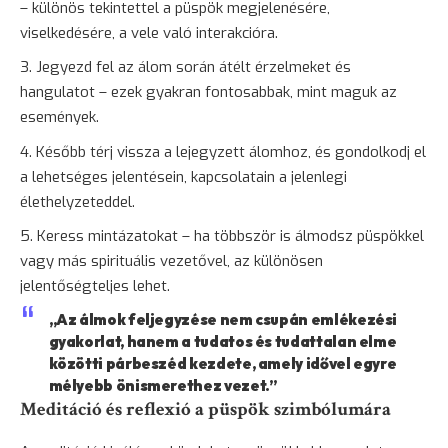
– különös tekintettel a püspök megjelenésére,
viselkedésére, a vele való interakcióra.
Jegyezd fel az álom során átélt érzelmeket és
hangulatot – ezek gyakran fontosabbak, mint maguk az
események.
Később térj vissza a lejegyzett álomhoz, és gondolkodj el
a lehetséges jelentésein, kapcsolatain a jelenlegi
élethelyzeteddel.
Keress mintázatokat – ha többször is álmodsz püspökkel
vagy más spirituális vezetővel, az különösen
jelentőségteljes lehet.
„Az álmok feljegyzése nem csupán emlékezési
gyakorlat, hanem a tudatos és tudattalan elme
közötti párbeszéd kezdete, amely idővel egyre
mélyebb önismerethez vezet.”
Meditáció és reflexió a püspök szimbólumára