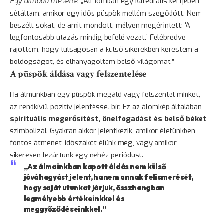
Egy álmodó mesélte
: „Álmomban egy katedrális kertjében
sétáltam, amikor egy idős püspök mellém szegődött. Nem
beszélt sokat, de amit mondott, mélyen megérintett: ‘A
legfontosabb utazás mindig befelé vezet.’ Felébredve
rájöttem, hogy túlságosan a külső sikerekben kerestem a
boldogságot, és elhanyagoltam belső világomat.”
A püspök áldása vagy felszentelése
Ha álmunkban egy püspök megáld vagy felszentel minket,
az rendkívül pozitív jelentéssel bír. Ez az álomkép általában
spirituális megerősítést, önelfogadást és belső békét
szimbolizál. Gyakran akkor jelentkezik, amikor életünkben
fontos átmeneti időszakot élünk meg, vagy amikor
sikeresen lezártunk egy nehéz periódust.
„Az álmainkban kapott áldás nem külső
jóváhagyást jelent, hanem annak felismerését,
hogy saját utunkat járjuk, összhangban
legmélyebb értékeinkkel és
meggyőződéseinkkel.”