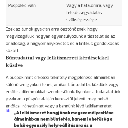
Püspökké válni
Vágy a hatalomra, vagy
felelősségvállalás
szükségessége
Ezek az álmok gyakran arra
ösztönöznek
, hogy
megvizsgáljuk, hogyan egyensúlyozunk a tisztelet és az
önállóság, a hagyománykövetés és a kritikus gondolkodás
között.
Bűntudattal vagy lelkiismereti kérdésekkel
küzdve
A püspök mint erkölcsi tekintély megjelenése álmainkban
különösen gyakori lehet, amikor bűntudattal küzdünk vagy
erkölcsi dilemmákkal szembesülünk. Ilyenkor a tudatalattink
gyakran a püspök alakján keresztül jeleníti meg belső
erkölcsi iránytűnket vagy a bennünk lévő lelkiismeretet.
„A lelkiismeret hangjának megszemélyesítése
álmainkban nem
büntetés
, hanem lehetőség a
belső egyensúly helyreállítására és a