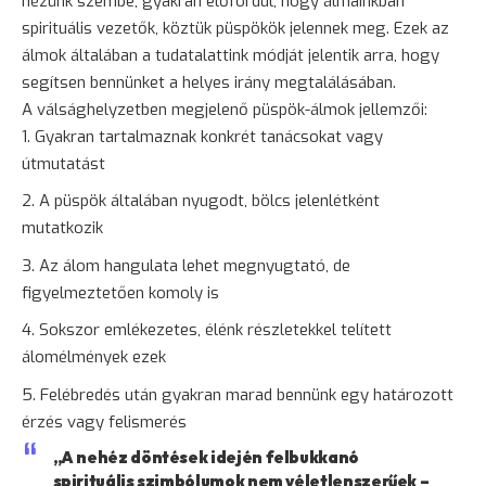
nézünk szembe, gyakran előfordul, hogy álmainkban
spirituális vezetők, köztük püspökök jelennek meg. Ezek az
álmok általában a tudatalattink módját jelentik arra, hogy
segítsen bennünket a helyes irány megtalálásában.
A válsághelyzetben megjelenő püspök-álmok jellemzői:
Gyakran tartalmaznak konkrét tanácsokat vagy
útmutatást
A püspök általában nyugodt, bölcs jelenlétként
mutatkozik
Az álom hangulata lehet megnyugtató, de
figyelmeztetően komoly is
Sokszor emlékezetes, élénk részletekkel telített
álomélmények ezek
Felébredés után gyakran marad bennünk egy határozott
érzés vagy felismerés
„A nehéz döntések idején felbukkanó
spirituális szimbólumok nem véletlenszerűek –