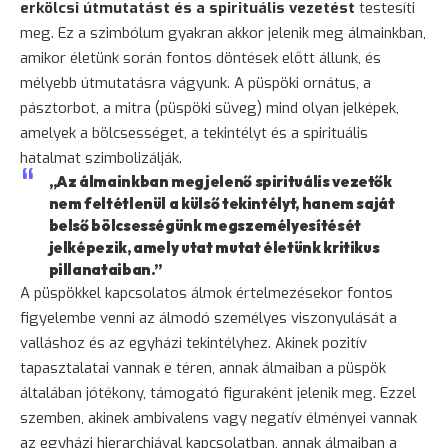
erkölcsi útmutatást és a spirituális vezetést
testesíti
meg. Ez a szimbólum gyakran akkor jelenik meg álmainkban,
amikor életünk során fontos döntések előtt állunk, és
mélyebb útmutatásra vágyunk. A püspöki ornátus, a
pásztorbot, a mitra (püspöki süveg) mind olyan jelképek,
amelyek a bölcsességet, a tekintélyt és a spirituális
hatalmat szimbolizálják.
„Az álmainkban megjelenő spirituális vezetők
nem feltétlenül a külső tekintélyt, hanem saját
belső bölcsességünk megszemélyesítését
jelképezik, amely utat mutat életünk kritikus
pillanataiban.”
A püspökkel kapcsolatos álmok értelmezésekor fontos
figyelembe venni az álmodó személyes viszonyulását a
valláshoz és az egyházi tekintélyhez. Akinek pozitív
tapasztalatai vannak e téren, annak álmaiban a püspök
általában jótékony, támogató figuraként jelenik meg. Ezzel
szemben, akinek ambivalens vagy negatív élményei vannak
az egyházi hierarchiával kapcsolatban, annak álmaiban a