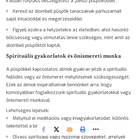
írásban folytass beszélgetést a „belső püspököddel”.
Keresd az álombeli püspök tanácsainak párhuzamait
saját intuícióddal és megérzéseiddel.
Figyelj azokra a helyzetekre az életedben, ahol hasonló
bölcsesség vagy útmutatás lenne szükséges, mint amit az
álombeli püspöktől kaptál.
Spirituális gyakorlatok és önismereti munka
A püspökkel kapcsolatos álmok gyakran jelzik a spirituális
fejlődés vagy az önismeret mélyítésének szükségességét.
Ezek az álmok inspirálhatnak bennünket arra, hogy
komolyabban foglalkozzunk spirituális gyakorlatokkal vagy
önismereti munkával.
Lehetséges lépések:
Mélyítsd el meditációs vagy imagyakorlatodat, különös
tekintettel a belső vezetés témájára.
Olvass spirituális vagy filozófiai szövegeket, amelyek