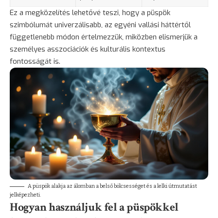
Ez a megközelítés lehetővé teszi, hogy a püspök
szimbólumát univerzálisabb, az egyéni vallási háttértől
függetlenebb módon értelmezzük, miközben elismerjük a
személyes asszociációk és kulturális kontextus
fontosságát is.
A püspök alakja az álomban a belső bölcsességet és a lelki útmutatást
jelképezheti.
Hogyan használjuk fel a püspökkel