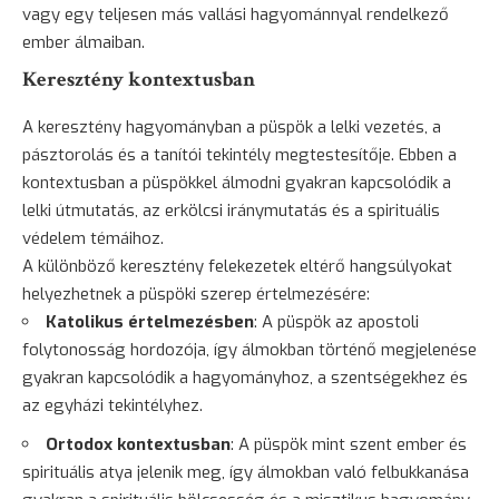
vagy egy teljesen más vallási hagyománnyal rendelkező
ember álmaiban.
Keresztény kontextusban
A keresztény hagyományban a püspök a lelki vezetés, a
pásztorolás és a tanítói tekintély megtestesítője. Ebben a
kontextusban a püspökkel álmodni gyakran kapcsolódik a
lelki útmutatás, az erkölcsi iránymutatás és a spirituális
védelem témáihoz.
A különböző keresztény felekezetek eltérő hangsúlyokat
helyezhetnek a püspöki szerep értelmezésére:
Katolikus értelmezésben
: A püspök az apostoli
folytonosság hordozója, így álmokban történő megjelenése
gyakran kapcsolódik a hagyományhoz, a szentségekhez és
az egyházi tekintélyhez.
Ortodox kontextusban
: A püspök mint szent ember és
spirituális atya jelenik meg, így álmokban való felbukkanása