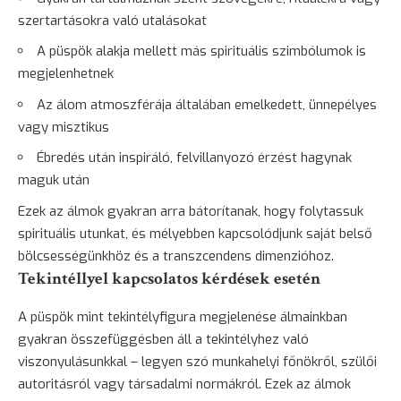
szertartásokra való utalásokat
A püspök alakja mellett más spirituális szimbólumok is
megjelenhetnek
Az álom atmoszférája általában emelkedett, ünnepélyes
vagy misztikus
Ébredés után inspiráló, felvillanyozó érzést hagynak
maguk után
Ezek az álmok gyakran arra bátorítanak, hogy folytassuk
spirituális utunkat, és mélyebben kapcsolódjunk saját belső
bölcsességünkhöz és a transzcendens dimenzióhoz.
Tekintéllyel kapcsolatos kérdések esetén
A püspök mint tekintélyfigura megjelenése álmainkban
gyakran összefüggésben áll a tekintélyhez való
viszonyulásunkkal – legyen szó munkahelyi főnökről, szülői
autoritásról vagy társadalmi normákról. Ezek az álmok