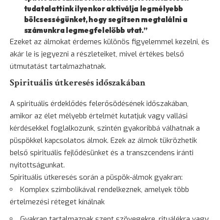
tudatalattink ilyenkor aktiválja legmélyebb
bölcsességünket, hogy segítsen megtalálni a
számunkra legmegfelelőbb utat.”
Ezeket az álmokat érdemes különös figyelemmel kezelni, és
akár le is jegyezni a részleteiket, mivel értékes belső
útmutatást tartalmazhatnak.
Spirituális útkeresés időszakában
A spirituális érdeklődés felerősödésének időszakában,
amikor az élet mélyebb értelmét kutatjuk vagy vallási
kérdésekkel foglalkozunk, szintén gyakoribbá válhatnak a
püspökkel kapcsolatos álmok. Ezek az álmok tükrözhetik
belső spirituális fejlődésünket és a transzcendens iránti
nyitottságunkat.
Spirituális útkeresés során a püspök-álmok gyakran:
Komplex szimbolikával rendelkeznek, amelyek több
értelmezési réteget kínálnak
Gyakran tartalmaznak szent szövegekre, rituálékra vagy