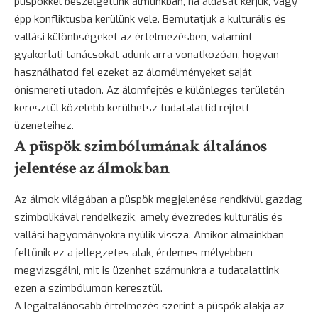
püspökkel beszélgetünk álmunkban, ha áldását kérjük, vagy
épp konfliktusba kerülünk vele. Bemutatjuk a kulturális és
vallási különbségeket az értelmezésben, valamint
gyakorlati tanácsokat adunk arra vonatkozóan, hogyan
használhatod fel ezeket az álomélményeket saját
önismereti utadon. Az álomfejtés e különleges területén
keresztül közelebb kerülhetsz tudatalattid rejtett
üzeneteihez.
A püspök szimbólumának általános
jelentése az álmokban
Az álmok világában a püspök megjelenése rendkívül gazdag
szimbolikával rendelkezik, amely évezredes kulturális és
vallási hagyományokra nyúlik vissza. Amikor álmainkban
feltűnik ez a jellegzetes alak, érdemes mélyebben
megvizsgálni, mit is üzenhet számunkra a tudatalattink
ezen a szimbólumon keresztül.
A legáltalánosabb értelmezés szerint a püspök alakja az