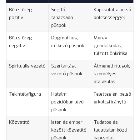
Bölcs öreg –
Segítő,
Kapcsolat a belső
pozitív
tanácsadó
bölcsességgel
püspök
Bölcs öreg –
Dogmatikus,
Merev
negatív
ítélkező püspök
gondolkodás,
túlzott önkritika
Spirituális vezető
Szertartást
Átmeneti rítusok,
vezető püspök
személyes
átalakulás
Tekintélyfigura
Hatalmi
Felettes én, belső
pozícióban lévő
erkölcsi iránytű
püspök
Közvetítő
Isten és ember
Tudatos és
között közvetítő
tudattalan közti
püspök
kapcsolat