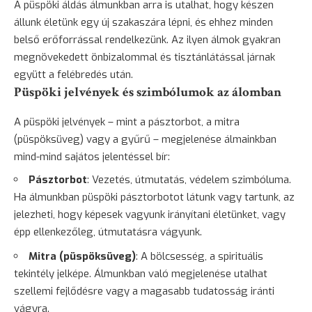
A püspöki áldás álmunkban arra is utalhat, hogy készen
állunk életünk egy új szakaszára lépni, és ehhez minden
belső erőforrással rendelkezünk. Az ilyen álmok gyakran
megnövekedett önbizalommal és tisztánlátással járnak
együtt a felébredés után.
Püspöki jelvények és szimbólumok az álomban
A püspöki jelvények – mint a pásztorbot, a mitra
(püspöksüveg) vagy a
gyűrű
– megjelenése álmainkban
mind-mind sajátos jelentéssel bír:
Pásztorbot
: Vezetés, útmutatás, védelem szimbóluma.
Ha álmunkban püspöki pásztorbotot látunk vagy tartunk, az
jelezheti, hogy képesek vagyunk irányítani életünket, vagy
épp ellenkezőleg, útmutatásra vágyunk.
Mitra (püspöksüveg)
: A
bölcsesség
, a spirituális
tekintély jelképe. Álmunkban való megjelenése utalhat
szellemi fejlődésre vagy a magasabb tudatosság iránti
vágyra.