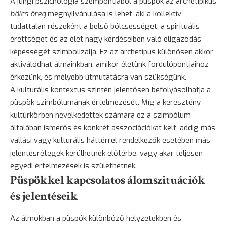
A jungi pszichológia szempontjából a püspök az archetipikus
bölcs öreg
megnyilvánulása is lehet, aki a kollektív
tudattalan részeként a belső bölcsességet, a spirituális
érettséget és az élet nagy kérdéseiben való eligazodás
képességét szimbolizálja. Ez az archetípus különösen akkor
aktiválódhat álmainkban, amikor életünk fordulópontjaihoz
érkezünk, és mélyebb útmutatásra van szükségünk.
A kulturális kontextus szintén jelentősen befolyásolhatja a
püspök szimbólumának értelmezését. Míg a keresztény
kultúrkörben nevelkedettek számára ez a szimbólum
általában ismerős és konkrét asszociációkat kelt, addig más
vallási vagy kulturális háttérrel rendelkezők esetében más
jelentésrétegek kerülhetnek előtérbe, vagy akár teljesen
egyedi értelmezések is születhetnek.
Püspökkel kapcsolatos álomszituációk
és jelentéseik
Az álmokban a püspök különböző helyzetekben és