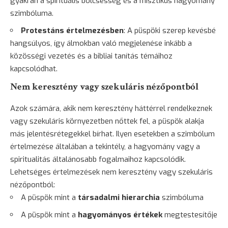
gyakran a spirituális bölcsesség és a misztikus hagyomány
szimbóluma.
Protestáns értelmezésben
: A püspöki szerep kevésbé
hangsúlyos, így álmokban való megjelenése inkább a
közösségi vezetés és a bibliai tanítás témáihoz
kapcsolódhat.
Nem keresztény vagy szekuláris nézőpontból
Azok számára, akik nem keresztény háttérrel rendelkeznek
vagy szekuláris környezetben nőttek fel, a püspök alakja
más jelentésrétegekkel bírhat. Ilyen esetekben a szimbólum
értelmezése általában a tekintély, a hagyomány vagy a
spiritualitás általánosabb fogalmaihoz kapcsolódik.
Lehetséges értelmezések nem keresztény vagy szekuláris
nézőpontból:
A püspök mint a
társadalmi hierarchia
szimbóluma
A püspök mint a
hagyományos értékek
megtestesítője