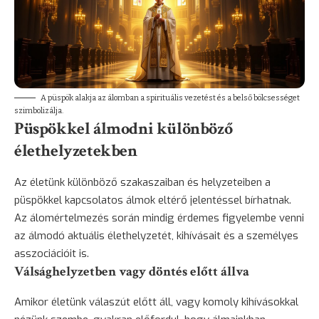
A püspök alakja az álomban a spirituális vezetést és a belső bölcsességet
szimbolizálja.
Püspökkel álmodni különböző
élethelyzetekben
Az életünk különböző szakaszaiban és helyzeteiben a
püspökkel kapcsolatos álmok eltérő jelentéssel bírhatnak.
Az álomértelmezés során mindig érdemes figyelembe venni
az álmodó aktuális élethelyzetét, kihívásait és a személyes
asszociációit is.
Válsághelyzetben vagy döntés előtt állva
Amikor életünk válaszút előtt áll, vagy komoly kihívásokkal