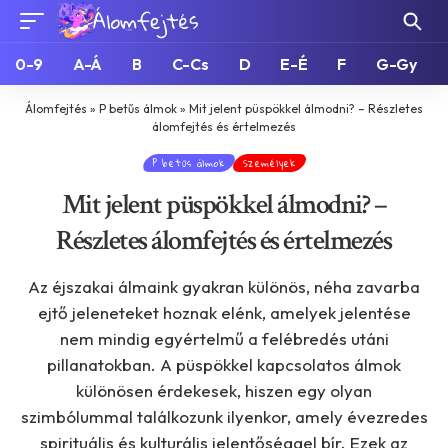
0-9
A-Á
B
C-Cs
D
E-É
F
G-Gy
Álomfejtés
»
P betűs álmok
»
Mit jelent püspökkel álmodni? – Részletes
álomfejtés és értelmezés
P betűs álmok
Személyek
Mit jelent püspökkel álmodni? –
Részletes álomfejtés és értelmezés
Az éjszakai álmaink gyakran különös, néha zavarba
ejtő jeleneteket hoznak elénk, amelyek jelentése
nem mindig egyértelmű a felébredés utáni
pillanatokban. A püspökkel kapcsolatos álmok
különösen érdekesek, hiszen egy olyan
szimbólummal találkozunk ilyenkor, amely évezredes
spirituális és kulturális jelentőséggel bír. Ezek az