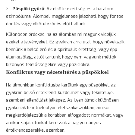
Püspöki gyűrű
: Az elkötelezettség és a hatalom
szimbóluma. Álombeli megjelenése jelezheti, hogy fontos
döntés vagy elköteleződés előtt állunk.
Különösen érdekes, ha az álomban mi magunk viseljük
ezeket a jelvényeket. Ez gyakran arra utal, hogy növekszik
bennünk a belső erő és a spirituális érettség, vagy épp
ellenkezőleg, attól tartunk, hogy nem vagyunk méltók
bizonyos felelősségekre vagy pozíciókra.
Konfliktus vagy nézeteltérés a püspökkel
Ha álmunkban konfliktusba kerülünk egy püspökkel, az
gyakran belső értékrendi küzdelmet vagy tekintéllyel
szembeni ellenállást jelképez. Az ilyen álmok különösen
gyakoriak lehetnek olyan életszakaszokban, amikor
megkérdőjelezzük a korábban elfogadott normákat, vagy
amikor saját utunkat keressük a hagyományos
értékrendszerekkel szemben.