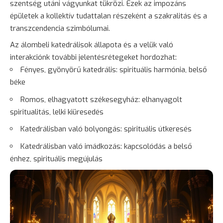
szentség utáni vágyunkat tükrözi. Ezek az impozáns
épületek a kollektív tudattalan részeként a szakralitás és a
transzcendencia szimbólumai.
Az álombeli katedrálisok állapota és a velük való
interakciónk további jelentésrétegeket hordozhat:
Fényes, gyönyörű katedrális: spirituális harmónia, belső
béke
Romos, elhagyatott székesegyház: elhanyagolt
spiritualitás, lelki kiüresedés
Katedrálisban való bolyongás: spirituális útkeresés
Katedrálisban való imádkozás: kapcsolódás a belső
énhez, spirituális megújulás