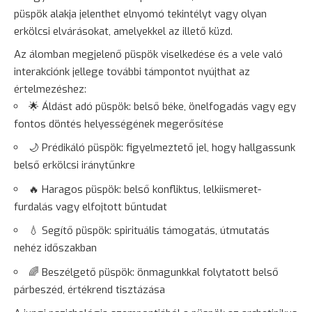
püspök alakja jelenthet elnyomó tekintélyt vagy olyan
erkölcsi elvárásokat, amelyekkel az illető küzd.
Az álomban megjelenő püspök viselkedése és a vele való
interakciónk jellege további támpontot nyújthat az
értelmezéshez:
🌟 Áldást adó püspök: belső béke, önelfogadás vagy egy
fontos döntés helyességének megerősítése
🌙 Prédikáló püspök: figyelmeztető jel, hogy hallgassunk
belső erkölcsi iránytűnkre
🔥 Haragos püspök: belső konfliktus, lelkiismeret-
furdalás vagy elfojtott bűntudat
💧 Segítő püspök: spirituális támogatás, útmutatás
nehéz időszakban
🌈 Beszélgető püspök: önmagunkkal folytatott belső
párbeszéd, értékrend tisztázása