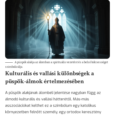
A püspök alakja az álomban a spirituális vezetést és a belső bölcsességet
szimbolizálja.
Kulturális és vallási különbségek a
püspök-álmok értelmezésében
A püspök alakjának álombeli jelentése nagyban függ az
álmodó kulturális és vallási hátterétől. Más-más
asszociációkat kelthet ez a szimbólum egy katolikus
környezetben felnőtt személy, egy ortodox keresztény