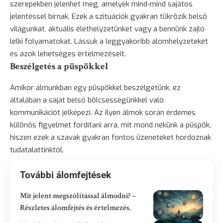
szerepekben jelenhet meg, amelyek mind-mind sajátos
jelentéssel bírnak. Ezek a szituációk gyakran tükrözik belső
világunkat, aktuális élethelyzetünket vagy a bennünk zajló
lelki folyamatokat. Lássuk a leggyakoribb álomhelyzeteket
és azok lehetséges értelmezéseit.
Beszélgetés a püspökkel
Amikor álmunkban egy püspökkel beszélgetünk, ez
általában a saját belső bölcsességünkkel való
kommunikációt jelképezi. Az ilyen álmok során érdemes
különös figyelmet fordítani arra, mit mond nekünk a püspök,
hiszen ezek a szavak gyakran fontos üzeneteket hordoznak
tudatalattinktól.
További álomfejtések
Mit jelent megszólítással álmodni? –
Részletes álomfejtés és értelmezés.