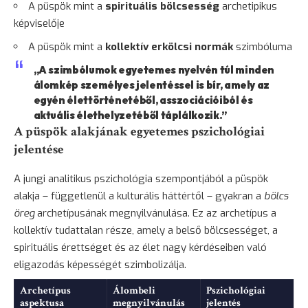
A püspök mint a
spirituális bölcsesség
archetipikus
képviselője
A püspök mint a
kollektív erkölcsi normák
szimbóluma
„A szimbólumok egyetemes nyelvén túl minden
álomkép személyes jelentéssel is bír, amely az
egyén élettörténetéből, asszociációiból és
aktuális élethelyzetéből táplálkozik.”
A püspök alakjának egyetemes pszichológiai
jelentése
A jungi analitikus pszichológia szempontjából a püspök
alakja – függetlenül a kulturális háttértől – gyakran a
bölcs
öreg
archetípusának megnyilvánulása. Ez az archetípus a
kollektív tudattalan része, amely a belső bölcsességet, a
spirituális érettséget és az élet nagy kérdéseiben való
eligazodás képességét szimbolizálja.
Archetípus
Álombeli
Pszichológiai
aspektusa
megnyilvánulás
jelentés