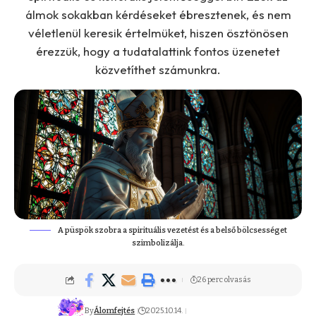
álmok sokakban kérdéseket ébresztenek, és nem
véletlenül keresik értelmüket, hiszen ösztönösen
érezzük, hogy a tudatalattink fontos üzenetet
közvetíthet számunkra.
A püspök szobra a spirituális vezetést és a belső bölcsességet
szimbolizálja.
26 perc olvasás
By
Álomfejtés
2025.10.14.