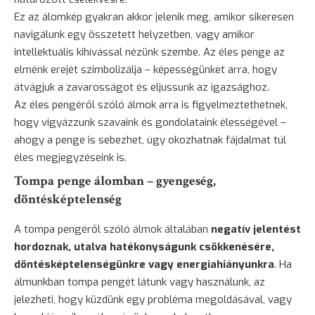
Ez az álomkép gyakran akkor jelenik meg, amikor sikeresen
navigálunk egy összetett helyzetben, vagy amikor
intellektuális kihívással nézünk szembe. Az éles penge az
elménk erejét szimbolizálja – képességünket arra, hogy
átvágjuk a zavarosságot és eljussunk az igazsághoz.
Az éles pengéről szóló álmok arra is figyelmeztethetnek,
hogy vigyázzunk szavaink és gondolataink élességével –
ahogy a penge is sebezhet, úgy okozhatnak fájdalmat túl
éles megjegyzéseink is.
Tompa penge álomban – gyengeség,
döntésképtelenség
A tompa pengéről szóló álmok általában
negatív jelentést
hordoznak, utalva hatékonyságunk csökkenésére,
döntésképtelenségünkre vagy energiahiányunkra
. Ha
álmunkban tompa pengét látunk vagy használunk, az
jelezheti, hogy küzdünk egy probléma megoldásával, vagy