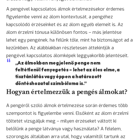
A pengével kapcsolatos álmok értelmezésekor érdemes
figyelembe venni az álom kontextusát, a pengéhez
kapcsolódó érzéseinket és az álom egyéb elemeit is. Az
álom érzelmi tónusa különösen fontos – más jelentése
lehet egy pengének, ha félünk tőle, mint ha biztonságot ad a
kezünkben. Az alábbiakban részletesen áttekintjük a
pengével kapcsolatos álomképek leggyakoribb jelentéseit.
„Az álmokban megjelenő penge nem
feltétlenül fenyegetés – lehet az éles elme, a
tisztánlátás vagy éppen a határozott
döntéshozatal szimbóluma is.”
Hogyan értelmezzük a pengés álmokat?
A pengéről szóló álmok értelmezése során érdemes több
szempontot is figyelembe venni. Elsőként az álom érzelmi
töltetét vizsgáljuk meg – milyen érzéseket váltott ki
belőlünk a penge látványa vagy használata? A
félelem
,
szorongás
általában arra utal, hogy valamitől tartunk az