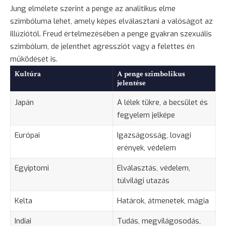
Jung elmélete szerint a penge az analitikus elme
szimbóluma lehet, amely képes elválasztani a valóságot az
illúziótól. Freud értelmezésében a penge gyakran szexuális
szimbólum, de jelenthet agressziót vagy a felettes én
működését is.
Kultúra
A penge szimbolikus
jelentése
Japán
A lélek tükre, a becsület és
fegyelem jelképe
Európai
Igazságosság, lovagi
erények, védelem
Egyiptomi
Elválasztás, védelem,
túlvilági utazás
Kelta
Határok, átmenetek, mágia
Indiai
Tudás, megvilágosodás,