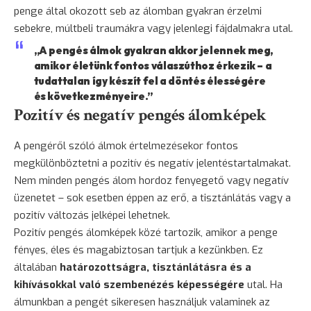
penge által okozott seb az álomban gyakran érzelmi
sebekre, múltbeli traumákra vagy jelenlegi fájdalmakra utal.
„A pengés álmok gyakran akkor jelennek meg,
amikor életünk fontos válaszúthoz érkezik – a
tudattalan így készít fel a döntés élességére
és következményeire.”
Pozitív és negatív pengés álomképek
A pengéről szóló álmok értelmezésekor fontos
megkülönböztetni a pozitív és negatív jelentéstartalmakat.
Nem minden pengés álom hordoz fenyegető vagy negatív
üzenetet – sok esetben éppen az erő, a tisztánlátás vagy a
pozitív változás jelképei lehetnek.
Pozitív pengés álomképek közé tartozik, amikor a penge
fényes, éles és magabiztosan tartjuk a kezünkben. Ez
általában
határozottságra, tisztánlátásra és a
kihívásokkal való szembenézés képességére
utal. Ha
álmunkban a pengét sikeresen használjuk valaminek az