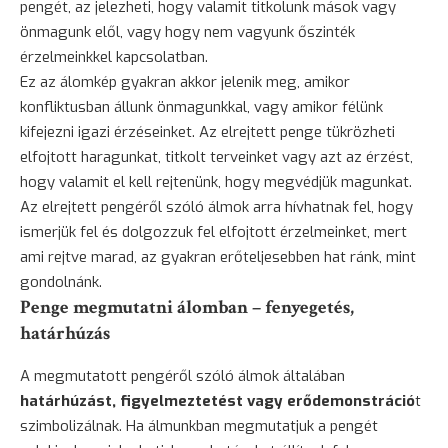
pengét, az jelezheti, hogy valamit titkolunk mások vagy
önmagunk elől, vagy hogy nem vagyunk őszinték
érzelmeinkkel kapcsolatban.
Ez az álomkép gyakran akkor jelenik meg, amikor
konfliktusban állunk önmagunkkal, vagy amikor félünk
kifejezni igazi érzéseinket. Az elrejtett penge tükrözheti
elfojtott haragunkat, titkolt terveinket vagy azt az érzést,
hogy valamit el kell rejtenünk, hogy megvédjük magunkat.
Az elrejtett pengéről szóló álmok arra hívhatnak fel, hogy
ismerjük fel és dolgozzuk fel elfojtott érzelmeinket, mert
ami rejtve marad, az gyakran erőteljesebben hat ránk, mint
gondolnánk.
Penge megmutatni álomban – fenyegetés,
határhúzás
A megmutatott pengéről szóló álmok általában
határhúzást, figyelmeztetést vagy erődemonstráció
t
szimbolizálnak. Ha álmunkban megmutatjuk a pengét