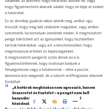
valakinek, az jelezheti, hogy határokat állítunk fel, vagy
hogy figyelmeztetni akarunk valakit, hogy ne lépje át ezeket
a határokat.
Ez az álomkép gyakran akkor jelenik meg, amikor úgy
érezzük, hogy meg kell védenünk magunkat, vagy amikor
szeretnénk, ha komolyan vennének minket. A megmutatott
penge tükrözheti azt az igényünket, hogy tiszteletben
tartsák határainkat, vagy azt a késztetésünket, hogy
megmutassuk erőnket és képességeinket.
A megmutatott pengéről szóló álmok arra is
figyelmeztethetnek, hogy óvatosan bánjunk a
fenyegetéssel vagy a hatalommal – néha a puszta
demonstráció elegendő, de a túlzott erőfitogtatás ellenünk
fordulhat.
„A határok meghúzása nem agresszió, hanem
önszeretet és tisztelet – a pengét nem kell
használnunk ahhoz, hogy jelezzük, hol
húzódnak határaink.”