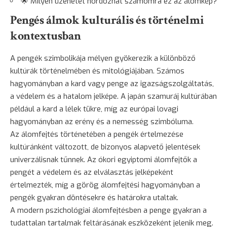
🌟 Milyen üzenetet hordozhat számomra ez az álomkép?
Pengés álmok kulturális és történelmi
kontextusban
A pengék szimbolikája mélyen gyökerezik a különböző
kultúrák történelmében és mitológiájában. Számos
hagyományban a kard vagy penge az igazságszolgáltatás,
a védelem és a hatalom jelképe. A japán szamuráj kultúrában
például a kard a lélek tükre, míg az európai lovagi
hagyományban az erény és a nemesség szimbóluma.
Az álomfejtés történetében a pengék értelmezése
kultúránként változott, de bizonyos alapvető jelentések
univerzálisnak tűnnek. Az ókori egyiptomi álomfejtők a
pengét a védelem és az elválasztás jelképeként
értelmezték, míg a görög álomfejtési hagyományban a
pengék gyakran döntésekre és határokra utaltak.
A modern pszichológiai álomfejtésben a penge gyakran a
tudattalan tartalmak feltárásának eszközeként jelenik meg.