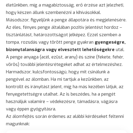
életünkben, míg a magabiztosság, erő érzése azt jelezheti,
hogy készen állunk szembenézni a kihívásokkal.
Másodszor, figyeljünk a penge állapotára és megjelenésére.
Az éles, fényes penge általában pozitív jelentést hordoz –
tisztánlátást, határozottságot jelképez. Ezzel szemben a
tompa, rozsdás vagy törött penge gyakran
gyengeségre,
bizonytalanságra vagy elvesztett lehetőségekre
utal.
A penge anyaga (acél, ezüst,
arany
) és színe (fekete, fehér,
vörös) további jelentésrétegeket adhat az értelmezéshez.
Harmadszor, kulcsfontosságú, hogy mit csinálunk a
pengével az álomban. Ha mi tartjuk a kezünkben, az
kontrollt és irányítást jelent, míg ha más kezében látjuk, az
fenyegetettségre utalhat. Az is beszédes, ha a pengét
használjuk valamire – védekezésre, támadásra, vágásra
vagy éppen gyógyításra.
Az álomfejtés során érdemes az alábbi kérdéseket feltenni
magunknak: