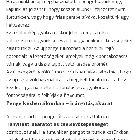
Ha álmunkban új, még használatlan pengét látunk vagy
kapunk, az jelezheti, hogy készen állunk új fejezetet nyitni
életünkben, vagy hogy friss perspektívával közelítünk egy
helyzethez.
Ez az álomkép gyakran akkor jelenik meg, amikor
változáson megyünk keresztül, vagy amikor új készségeket
sajátítunk el. Az új penge tükrözheti a bennünk rejlő
potenciált, a lehetőségeket, amelyek még kibontakozásra
várnak, vagy a tiszta lappal való kezdés örömét.
Az új pengéről szóló álmok arra is emlékeztethetnek, hogy
az új eszközök használatát is meg kell tanulnunk – a friss
kezdet izgalma mellett a tanulás és a gyakorlás
fontosságára is felhívják a figyelmet.
Penge kézben álomban – irányítás, akarat
A kézben tartott pengéről szóló álmok általában
irányítást, akaratot és cselekvőképességet
szimbolizálnak. Ha álmunkban pengét tartunk a kezünkben,
az jelezheti, hogy aktívan alakítjuk sorsunkat, vagy hogy