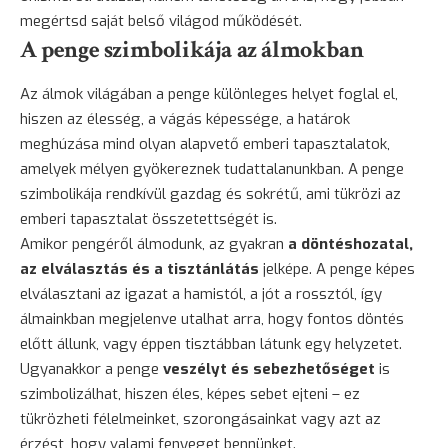
megértsd saját belső világod működését.
A penge szimbolikája az álmokban
Az álmok világában a penge különleges helyet foglal el,
hiszen az élesség, a vágás képessége, a határok
meghúzása mind olyan alapvető emberi tapasztalatok,
amelyek mélyen gyökereznek tudattalanunkban. A penge
szimbolikája rendkívül gazdag és sokrétű, ami tükrözi az
emberi
tapasztalat
összetettségét is.
Amikor pengéről álmodunk, az gyakran
a döntéshozatal,
az elválasztás és a tisztánlátás
jelképe. A penge képes
elválasztani az igazat a hamistól, a jót a rossztól, így
álmainkban megjelenve utalhat arra, hogy fontos döntés
előtt állunk, vagy éppen tisztábban látunk egy helyzetet.
Ugyanakkor a penge
veszélyt és sebezhetőséget
is
szimbolizálhat, hiszen éles, képes sebet ejteni – ez
tükrözheti félelmeinket, szorongásainkat vagy azt az
érzést, hogy valami fenyeget bennünket.