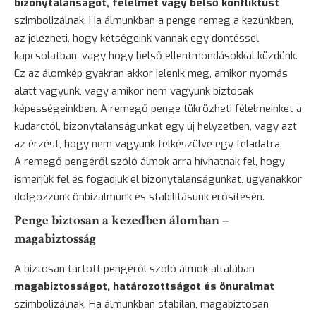
bizonytalanságot, félelmet vagy belső konfliktust
szimbolizálnak. Ha álmunkban a penge remeg a kezünkben,
az jelezheti, hogy kétségeink vannak egy döntéssel
kapcsolatban, vagy hogy belső ellentmondásokkal küzdünk.
Ez az álomkép gyakran akkor jelenik meg, amikor nyomás
alatt vagyunk, vagy amikor nem vagyunk biztosak
képességeinkben. A remegő penge tükrözheti félelmeinket a
kudarctól, bizonytalanságunkat egy új helyzetben, vagy azt
az érzést, hogy nem vagyunk felkészülve egy feladatra.
A remegő pengéről szóló álmok arra hívhatnak fel, hogy
ismerjük fel és fogadjuk el bizonytalanságunkat, ugyanakkor
dolgozzunk önbizalmunk és stabilitásunk erősítésén.
Penge biztosan a kezedben álomban –
magabiztosság
A biztosan tartott pengéről szóló álmok általában
magabiztosságot, határozottságot és önuralmat
szimbolizálnak. Ha álmunkban stabilan, magabiztosan