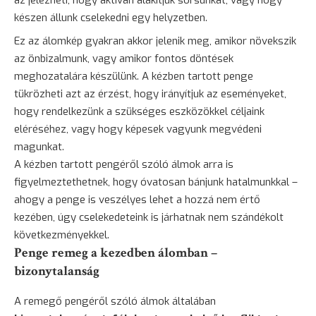
készen állunk cselekedni egy helyzetben.
Ez az álomkép gyakran akkor jelenik meg, amikor növekszik
az önbizalmunk, vagy amikor fontos döntések
meghozatalára készülünk. A kézben tartott penge
tükrözheti azt az érzést, hogy irányítjuk az eseményeket,
hogy rendelkezünk a szükséges eszközökkel céljaink
eléréséhez, vagy hogy képesek vagyunk megvédeni
magunkat.
A kézben tartott pengéről szóló álmok arra is
figyelmeztethetnek, hogy óvatosan bánjunk hatalmunkkal –
ahogy a penge is veszélyes lehet a hozzá nem értő
kezében, úgy cselekedeteink is járhatnak nem szándékolt
következményekkel.
Penge remeg a kezedben álomban –
bizonytalanság
A remegő pengéről szóló álmok általában