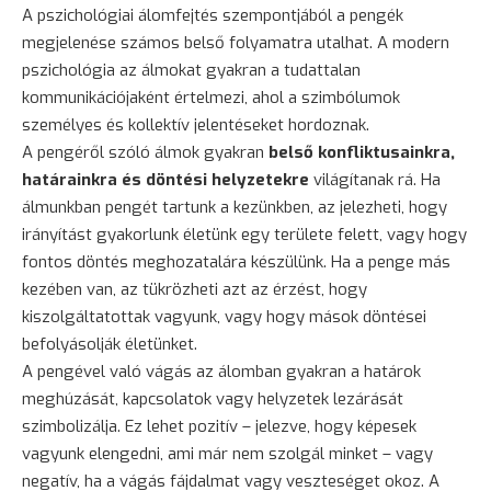
A pszichológiai álomfejtés szempontjából a pengék
megjelenése számos belső folyamatra utalhat. A modern
pszichológia az álmokat gyakran a tudattalan
kommunikációjaként értelmezi, ahol a szimbólumok
személyes és kollektív jelentéseket hordoznak.
A pengéről szóló álmok gyakran
belső konfliktusainkra,
határainkra és döntési helyzetekre
világítanak rá. Ha
álmunkban pengét tartunk a kezünkben, az jelezheti, hogy
irányítást gyakorlunk életünk egy területe felett, vagy hogy
fontos döntés meghozatalára készülünk. Ha a penge más
kezében van, az tükrözheti azt az érzést, hogy
kiszolgáltatottak vagyunk, vagy hogy mások döntései
befolyásolják életünket.
A pengével való vágás az álomban gyakran a határok
meghúzását, kapcsolatok vagy helyzetek lezárását
szimbolizálja. Ez lehet pozitív – jelezve, hogy képesek
vagyunk elengedni, ami már nem szolgál minket – vagy
negatív, ha a vágás fájdalmat vagy veszteséget okoz. A