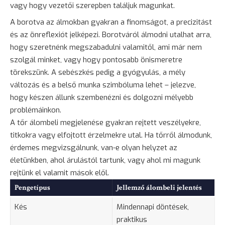
vagy hogy vezetői szerepben találjuk magunkat.
A borotva az álmokban gyakran a finomságot, a precizitást
és az önreflexiót jelképezi. Borotváról álmodni utalhat arra,
hogy szeretnénk megszabadulni valamitől, ami már nem
szolgál minket, vagy hogy pontosabb önismeretre
törekszünk. A sebészkés pedig a
gyógyulás
, a mély
változás és a belső munka szimbóluma lehet – jelezve,
hogy készen állunk szembenézni és dolgozni mélyebb
problémáinkon.
A
tőr
álombeli megjelenése gyakran rejtett veszélyekre,
titkokra vagy elfojtott érzelmekre utal. Ha tőrről álmodunk,
érdemes megvizsgálnunk, van-e olyan helyzet az
életünkben, ahol árulástól tartunk, vagy ahol mi magunk
rejtünk el valamit mások elől.
Pengetípus
Jellemző álombeli jelentés
Kés
Mindennapi döntések,
praktikus