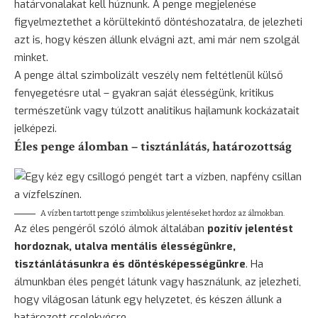
határvonalakat kell húznunk. A penge megjelenése
figyelmeztethet a körültekintő döntéshozatalra, de jelezheti
azt is, hogy készen állunk elvágni azt, ami már nem szolgál
minket.
A penge által szimbolizált veszély nem feltétlenül külső
fenyegetésre utal – gyakran saját élességünk, kritikus
természetünk vagy túlzott analitikus hajlamunk kockázatait
jelképezi.
Éles penge álomban – tisztánlátás, határozottság
A vízben tartott penge szimbolikus jelentéseket hordoz az álmokban.
Az éles pengéről szóló álmok általában
pozitív jelentést
hordoznak, utalva mentális élességünkre,
tisztánlátásunkra és döntésképességünkre
. Ha
álmunkban éles pengét látunk vagy használunk, az jelezheti,
hogy világosan látunk egy helyzetet, és készen állunk a
határozott cselekvésre.