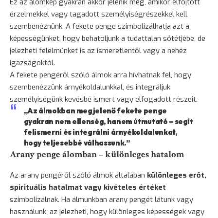
Ez az álomkép gyakran akkor jelenik meg, amikor elfojtott
érzelmekkel vagy tagadott személyiségrészekkel kell
szembenéznünk. A fekete penge szimbolizálhatja azt a
képességünket, hogy behatoljunk a tudattalan sötétjébe, de
jelezheti félelmünket is az ismeretlentől vagy a nehéz
igazságoktól.
A fekete pengéről szóló álmok arra hívhatnak fel, hogy
szembenézzünk árnyékoldalunkkal, és integráljuk
személyiségünk kevésbé ismert vagy elfogadott részeit.
„Az álmokban megjelenő fekete penge
gyakran nem ellenség, hanem útmutató – segít
felismerni és integrálni árnyékoldalunkat,
hogy teljesebbé válhassunk.”
Arany penge álomban – különleges hatalom
Az arany pengéről szóló álmok általában
különleges erőt,
spirituális hatalmat vagy kivételes értéket
szimbolizálnak. Ha álmunkban arany pengét látunk vagy
használunk, az jelezheti, hogy különleges képességek vagy