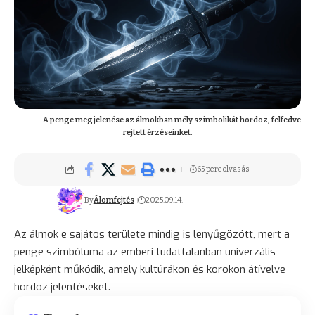
A penge megjelenése az álmokban mély szimbolikát hordoz, felfedve
rejtett érzéseinket.
65 perc olvasás
By
Álomfejtés
2025.09.14.
Az álmok e sajátos területe mindig is lenyűgözött, mert a
penge szimbóluma az emberi tudattalanban univerzális
jelképként működik, amely kultúrákon és korokon átívelve
hordoz jelentéseket.