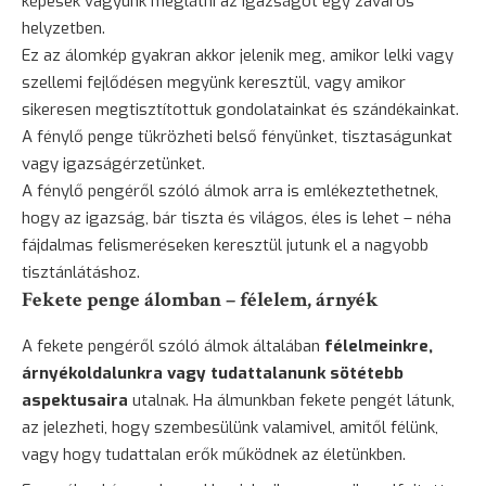
képesek vagyunk meglátni az igazságot egy zavaros
helyzetben.
Ez az álomkép gyakran akkor jelenik meg, amikor lelki vagy
szellemi fejlődésen megyünk keresztül, vagy amikor
sikeresen megtisztítottuk gondolatainkat és szándékainkat.
A fénylő penge tükrözheti belső fényünket, tisztaságunkat
vagy igazságérzetünket.
A fénylő pengéről szóló álmok arra is emlékeztethetnek,
hogy az igazság, bár tiszta és világos, éles is lehet – néha
fájdalmas felismeréseken keresztül jutunk el a nagyobb
tisztánlátáshoz.
Fekete penge álomban – félelem, árnyék
A fekete pengéről szóló álmok általában
félelmeinkre,
árnyékoldalunkra vagy tudattalanunk sötétebb
aspektusaira
utalnak. Ha álmunkban fekete pengét látunk,
az jelezheti, hogy szembesülünk valamivel, amitől félünk,
vagy hogy tudattalan erők működnek az életünkben.