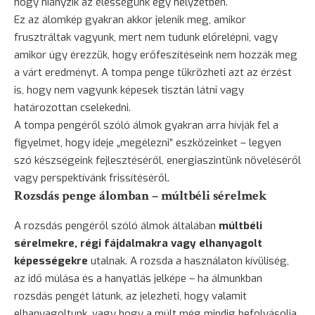
hogy hiányzik az élességünk egy helyzetben.
Ez az álomkép gyakran akkor jelenik meg, amikor
frusztráltak vagyunk, mert nem tudunk előrelépni, vagy
amikor úgy érezzük, hogy erőfeszítéseink nem hozzák meg
a várt eredményt. A tompa penge tükrözheti azt az érzést
is, hogy nem vagyunk képesek tisztán látni vagy
határozottan cselekedni.
A tompa pengéről szóló álmok gyakran arra hívják fel a
figyelmet, hogy ideje „megélezni” eszközeinket – legyen
szó készségeink fejlesztéséről, energiaszintünk növeléséről
vagy perspektívánk frissítéséről.
Rozsdás penge álomban – múltbéli sérelmek
A rozsdás pengéről szóló álmok általában
múltbéli
sérelmekre, régi fájdalmakra vagy elhanyagolt
képességekre
utalnak. A rozsda a használaton kívüliség,
az idő múlása és a hanyatlás jelképe – ha álmunkban
rozsdás pengét látunk, az jelezheti, hogy valamit
elhanyagoltunk, vagy hogy a múlt még mindig befolyásolja