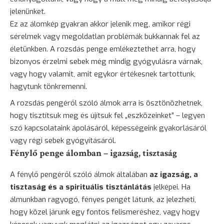
jelenünket.
Ez az álomkép gyakran akkor jelenik meg, amikor régi
sérelmek vagy megoldatlan problémák bukkannak fel az
életünkben. A rozsdás penge emlékeztethet arra, hogy
bizonyos érzelmi sebek még mindig gyógyulásra várnak,
vagy hogy valamit, amit egykor értékesnek tartottunk,
hagytunk tönkremenni.
A rozsdás pengéről szóló álmok arra is ösztönözhetnek,
hogy tisztítsuk meg és újítsuk fel „eszközeinket” – legyen
szó kapcsolataink ápolásáról, képességeink gyakorlásáról
vagy régi sebek gyógyításáról.
Fénylő penge álomban – igazság, tisztaság
A fénylő pengéről szóló álmok általában
az igazság, a
tisztaság és a spirituális tisztánlátás
jelképei. Ha
álmunkban ragyogó, fényes pengét látunk, az jelezheti,
hogy közel járunk egy fontos felismeréshez, vagy hogy