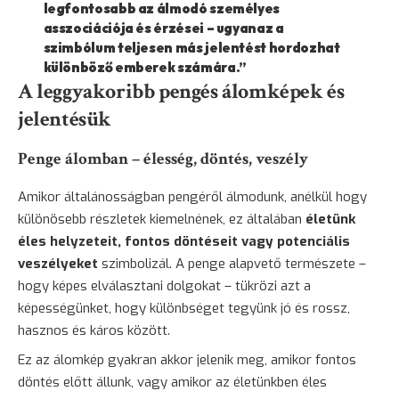
legfontosabb az álmodó személyes
asszociációja és érzései – ugyanaz a
szimbólum teljesen más jelentést hordozhat
különböző emberek számára.”
A leggyakoribb pengés álomképek és
jelentésük
Penge álomban – élesség, döntés, veszély
Amikor általánosságban pengéről álmodunk, anélkül hogy
különösebb részletek kiemelnének, ez általában
életünk
éles helyzeteit, fontos döntéseit vagy potenciális
veszélyeket
szimbolizál. A penge alapvető természete –
hogy képes elválasztani dolgokat – tükrözi azt a
képességünket, hogy különbséget tegyünk jó és rossz,
hasznos és káros között.
Ez az álomkép gyakran akkor jelenik meg, amikor fontos
döntés előtt állunk, vagy amikor az életünkben éles