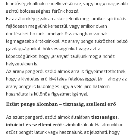
lehetőségek állnak rendelkezésünkre, vagy hogy magasabb
szintű bölcsességhez férünk hozzá.
Ez az álomkép gyakran akkor jelenik meg, amikor spirituális
fejlődésen megyünk keresztül, vagy amikor olyan
döntéseket hozunk, amelyek összhangban vannak
legmagasabb értékeinkkel. Az arany penge tükrözheti belső
gazdagságunkat, bölcsességünket vagy azt a
képességünket, hogy „aranyat” találjunk még a nehéz
helyzetekben is.
Az arany pengéről szóló álmok arra is figyelmeztethetnek,
hogy a kivételes erő kivételes felelősséggel jár – ahogy az
arany penge is különleges, úgy a vele járó hatalom
használata is különös figyelmet igényel.
Ezüst penge álomban – tisztaság, szellemi erő
Az ezüst pengéről szóló álmok általában
tisztaságot,
intuíciót és szellemi erőt
szimbolizálnak. Ha álmunkban
ezüst pengét látunk vagy használunk, az jelezheti, hogy