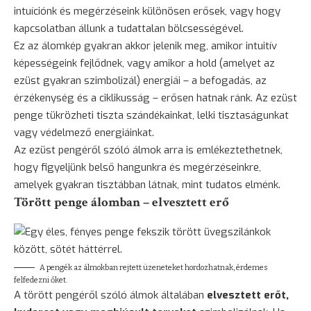
intuíciónk és megérzéseink különösen erősek, vagy hogy
kapcsolatban állunk a tudattalan bölcsességével.
Ez az álomkép gyakran akkor jelenik meg, amikor intuitív
képességeink fejlődnek, vagy amikor a hold (amelyet az
ezüst gyakran szimbolizál) energiái – a befogadás, az
érzékenység és a ciklikusság – erősen hatnak ránk. Az ezüst
penge tükrözheti tiszta szándékainkat, lelki tisztaságunkat
vagy védelmező energiáinkat.
Az ezüst pengéről szóló álmok arra is emlékeztethetnek,
hogy figyeljünk belső hangunkra és megérzéseinkre,
amelyek gyakran tisztábban látnak, mint tudatos elménk.
Törött penge álomban – elvesztett erő
A pengék az álmokban rejtett üzeneteket hordozhatnak, érdemes
felfedezni őket.
A törött pengéről szóló álmok általában
elvesztett erőt,