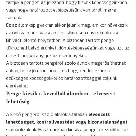
tartjuk a pengét, az jelezheti, hogy bízunk képességeinkben,
vagy hogy határozott elképzelésünk van arról, merre
tartunk.
Ez az álomkép gyakran akkor jelenik meg, amikor növekszik
az önbizalmunk, vagy amikor sikeresen navigálunk egy
kihívást jelentő helyzetben. A biztosan tartott penge
tükrözheti belső erőnket, döntésképességünket vagy azt az
érzést, hogy irányítjuk az eseményeket.
A biztosan tartott pengéről szóló álmok megerősíthetnek
abban, hogy jó úton járunk, és hogy rendelkezünk a
szükséges készségekkel és határozottsággal céljaink
eléréséhez.
Penge kiesik a kezedből álomban – elveszett
lehetőség
A kieső pengéről szóló álmok általában
elveszett
lehetőséget, kontrollvesztést vagy bizonytalanságot
szimbolizálnak. Ha álmunkban kiesik a penge a kezünkből, az