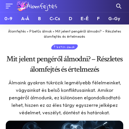
0-9
A-Á
B
C-Cs
D
E-É
F
G-Gy
Álomfejtés
»
P betűs álmok
»
Mit jelent pengéről álmodni? – Részletes
álomfejtés és értelmezés
P betűs álmok
Mit jelent pengéről álmodni? – Részletes
álomfejtés és értelmezés
Álmaink gyakran tükrözik legmélyebb félelmeinket,
vágyainkat és belső konfliktusainkat. Amikor
pengéről álmodunk, ez különösen elgondolkodtató
lehet, hiszen ez az éles tárgy egyszerre jelképez
védelmet, veszélyt, döntést és határokat.