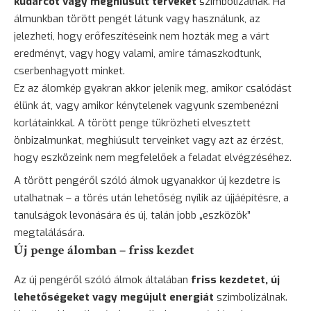
kudarcot vagy meghiúsult terveket
szimbolizálnak. Ha
álmunkban törött pengét látunk vagy használunk, az
jelezheti, hogy erőfeszítéseink nem hozták meg a várt
eredményt, vagy hogy valami, amire támaszkodtunk,
cserbenhagyott minket.
Ez az álomkép gyakran akkor jelenik meg, amikor csalódást
élünk át, vagy amikor kénytelenek vagyunk szembenézni
korlátainkkal. A törött penge tükrözheti elvesztett
önbizalmunkat, meghiúsult terveinket vagy azt az érzést,
hogy eszközeink nem megfelelőek a feladat elvégzéséhez.
A törött pengéről szóló álmok ugyanakkor új kezdetre is
utalhatnak – a törés után lehetőség nyílik az újjáépítésre, a
tanulságok levonására és új, talán jobb „eszközök”
megtalálására.
Új penge álomban – friss kezdet
Az új pengéről szóló álmok általában
friss kezdetet, új
lehetőségeket vagy megújult energiát
szimbolizálnak.