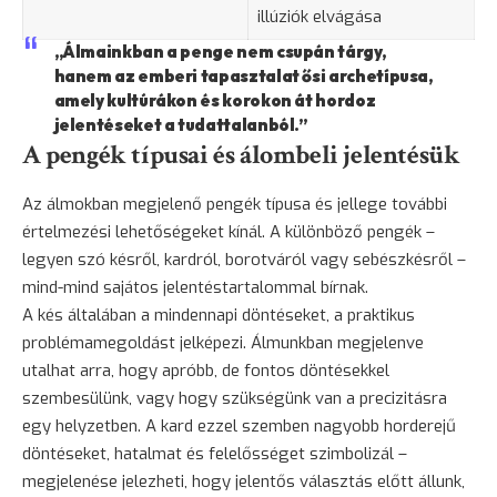
illúziók elvágása
„Álmainkban a penge nem csupán tárgy,
hanem az emberi tapasztalat ősi archetípusa,
amely kultúrákon és korokon át hordoz
jelentéseket a tudattalanból.”
A pengék típusai és álombeli jelentésük
Az álmokban megjelenő pengék típusa és jellege további
értelmezési lehetőségeket kínál. A különböző pengék –
legyen szó késről, kardról, borotváról vagy sebészkésről –
mind-mind sajátos jelentéstartalommal bírnak.
A kés általában a mindennapi döntéseket, a praktikus
problémamegoldást jelképezi. Álmunkban megjelenve
utalhat arra, hogy apróbb, de fontos döntésekkel
szembesülünk, vagy hogy szükségünk van a precizitásra
egy helyzetben. A kard ezzel szemben nagyobb horderejű
döntéseket, hatalmat és felelősséget szimbolizál –
megjelenése jelezheti, hogy jelentős választás előtt állunk,