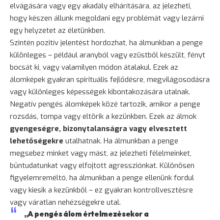
elvágására vagy egy akadály elhárítására, az jelezheti,
hogy készen állunk megoldani egy problémát vagy lezárni
egy helyzetet az életünkben.
Szintén pozitív jelentést hordozhat, ha álmunkban a penge
különleges – például aranyból vagy ezüstből készült, fényt
bocsát ki, vagy valamilyen módon átalakul. Ezek az
álomképek gyakran spirituális fejlődésre, megvilágosodásra
vagy különleges képességek kibontakozására utalnak.
Negatív pengés álomképek közé tartozik, amikor a penge
rozsdás, tompa vagy eltörik a kezünkben. Ezek az álmok
gyengeségre, bizonytalanságra vagy elvesztett
lehetőségekre
utalhatnak. Ha álmunkban a penge
megsebez minket vagy mást, az jelezheti félelmeinket,
bűntudatunkat vagy elfojtott agressziónkat. Különösen
figyelemreméltó, ha álmunkban a penge ellenünk fordul
vagy kiesik a kezünkből – ez gyakran kontrollvesztésre
vagy váratlan nehézségekre utal.
„A pengés álom értelmezésekor a