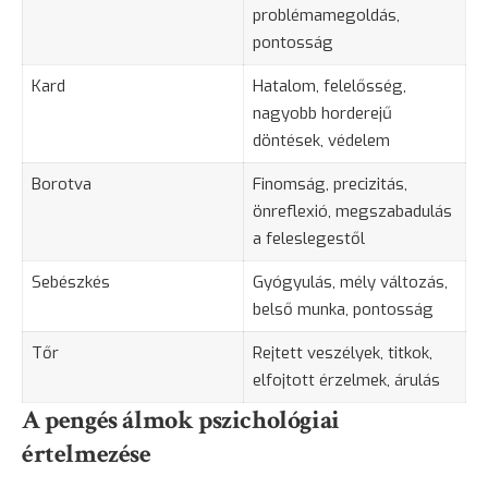
problémamegoldás,
pontosság
Kard
Hatalom, felelősség,
nagyobb horderejű
döntések, védelem
Borotva
Finomság, precizitás,
önreflexió, megszabadulás
a feleslegestől
Sebészkés
Gyógyulás, mély változás,
belső munka, pontosság
Tőr
Rejtett veszélyek, titkok,
elfojtott érzelmek, árulás
A pengés álmok pszichológiai
értelmezése