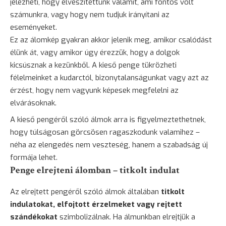
jelezheti, hogy elveszítettünk valamit, ami fontos volt
számunkra, vagy hogy nem tudjuk irányítani az
eseményeket.
Ez az álomkép gyakran akkor jelenik meg, amikor csalódást
élünk át, vagy amikor úgy érezzük, hogy a dolgok
kicsúsznak a kezünkből. A kieső penge tükrözheti
félelmeinket a kudarctól, bizonytalanságunkat vagy azt az
érzést, hogy nem vagyunk képesek megfelelni az
elvárásoknak.
A kieső pengéről szóló álmok arra is figyelmeztethetnek,
hogy túlságosan görcsösen ragaszkodunk valamihez –
néha az elengedés nem veszteség, hanem a szabadság új
formája lehet.
Penge elrejteni álomban – titkolt indulat
Az elrejtett pengéről szóló álmok általában
titkolt
indulatokat, elfojtott érzelmeket vagy rejtett
szándékokat
szimbolizálnak. Ha álmunkban elrejtjük a