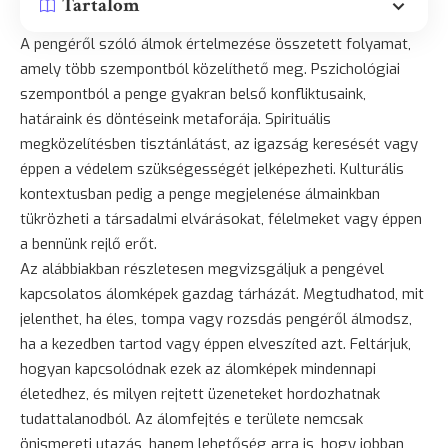
Tartalom
A pengéről szóló álmok értelmezése összetett folyamat,
amely több szempontból közelíthető meg. Pszichológiai
szempontból a penge gyakran belső konfliktusaink,
határaink és döntéseink metaforája. Spirituális
megközelítésben tisztánlátást, az igazság keresését vagy
éppen a védelem szükségességét jelképezheti. Kulturális
kontextusban pedig a penge megjelenése álmainkban
tükrözheti a társadalmi elvárásokat, félelmeket vagy éppen
a bennünk rejlő erőt.
Az alábbiakban részletesen megvizsgáljuk a pengével
kapcsolatos álomképek gazdag tárházát. Megtudhatod, mit
jelenthet, ha éles, tompa vagy rozsdás pengéről álmodsz,
ha a kezedben tartod vagy éppen elveszíted azt. Feltárjuk,
hogyan kapcsolódnak ezek az álomképek mindennapi
életedhez, és milyen rejtett üzeneteket hordozhatnak
tudattalanodból. Az álomfejtés e területe nemcsak
önismereti utazás, hanem lehetőség arra is, hogy jobban