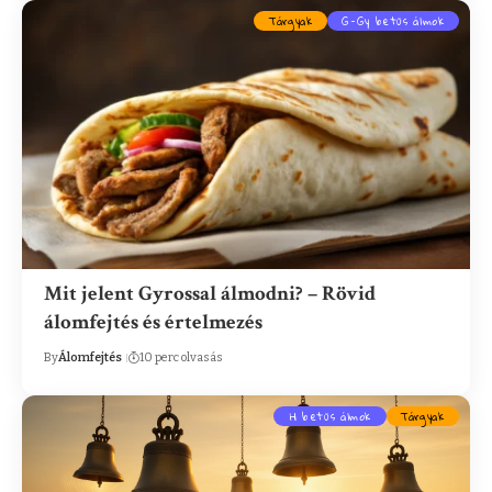
Tárgyak
G-Gy betűs álmok
Mit jelent Gyrossal álmodni? – Rövid
álomfejtés és értelmezés
By
Álomfejtés
10 perc olvasás
H betűs álmok
Tárgyak