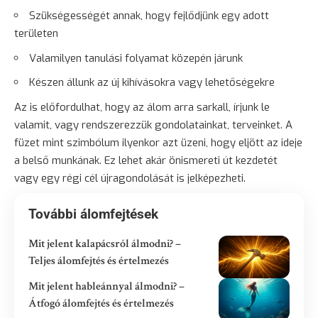
Szükségességét annak, hogy fejlődjünk egy adott
területen
Valamilyen tanulási folyamat közepén járunk
Készen állunk az új kihívásokra vagy lehetőségekre
Az is előfordulhat, hogy az álom arra sarkall, írjunk le
valamit, vagy rendszerezzük gondolatainkat, terveinket. A
füzet mint szimbólum ilyenkor azt üzeni, hogy eljött az ideje
a belső munkának. Ez lehet akár önismereti út kezdetét
vagy egy régi cél újragondolását is jelképezheti.
További álomfejtések
Mit jelent kalapácsról álmodni? –
Teljes álomfejtés és értelmezés
Mit jelent hableánnyal álmodni? –
Átfogó álomfejtés és értelmezés