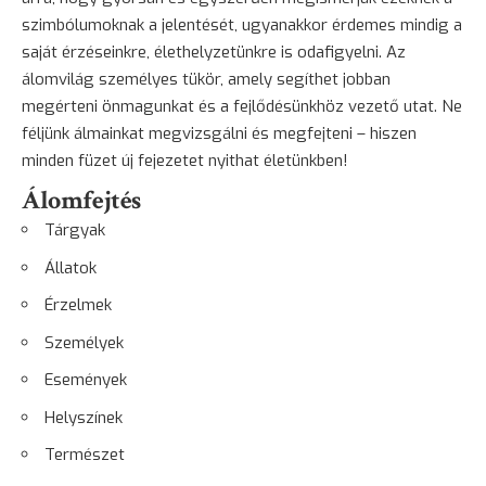
szimbólumoknak a jelentését, ugyanakkor érdemes mindig a
saját érzéseinkre, élethelyzetünkre is odafigyelni. Az
álomvilág személyes tükör, amely segíthet jobban
megérteni önmagunkat és a fejlődésünkhöz vezető utat. Ne
féljünk álmainkat megvizsgálni és megfejteni – hiszen
minden füzet új fejezetet nyithat életünkben!
Álomfejtés
Tárgyak
Állatok
Érzelmek
Személyek
Események
Helyszínek
Természet