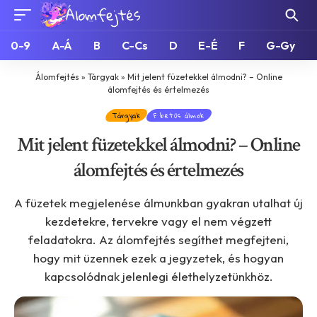
0-9
A-Á
B
C-Cs
D
E-É
F
G-Gy
Álomfejtés
»
Tárgyak
»
Mit jelent füzetekkel álmodni? – Online
álomfejtés és értelmezés
Tárgyak
F betűs álmok
Mit jelent füzetekkel álmodni? – Online
álomfejtés és értelmezés
A füzetek megjelenése álmunkban gyakran utalhat új
kezdetekre, tervekre vagy el nem végzett
feladatokra. Az álomfejtés segíthet megfejteni,
hogy mit üzennek ezek a jegyzetek, és hogyan
kapcsolódnak jelenlegi élethelyzetünkhöz.