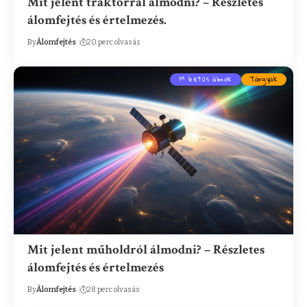
Mit jelent traktorral álmodni? – Részletes
álomfejtés és értelmezés.
By
Álomfejtés
20 perc olvasás
M betűs álmok
Tárgyak
Mit jelent műholdról álmodni? – Részletes
álomfejtés és értelmezés
By
Álomfejtés
28 perc olvasás