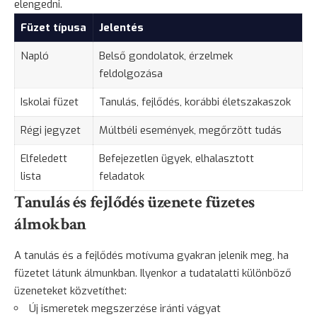
elengedni.
Füzet típusa
Jelentés
Napló
Belső gondolatok, érzelmek
feldolgozása
Iskolai füzet
Tanulás, fejlődés, korábbi életszakaszok
Régi jegyzet
Múltbéli események, megőrzött tudás
Elfeledett
Befejezetlen ügyek, elhalasztott
lista
feladatok
Tanulás és fejlődés üzenete füzetes
álmokban
A tanulás és a fejlődés motívuma gyakran jelenik meg, ha
füzetet látunk álmunkban. Ilyenkor a tudatalatti különböző
üzeneteket közvetíthet:
Új ismeretek megszerzése iránti vágyat