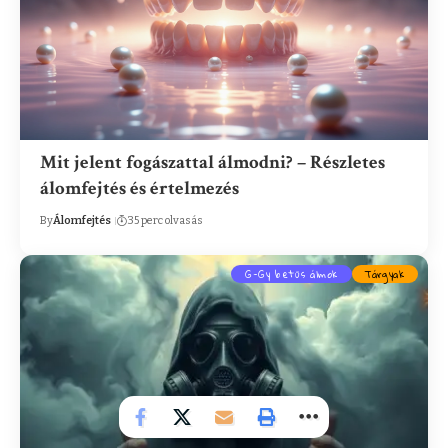
Mit jelent fogászattal álmodni? – Részletes
álomfejtés és értelmezés
By
Álomfejtés
35 perc olvasás
G-Gy betűs álmok
Tárgyak