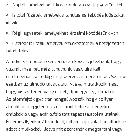
Naplók, amelyekbe titkos gondolatokat jegyeztünk fel
Iskolai füzetek, amelyek a tanulás és fejlődés időszakát
idézik
Régi jegyzetek, amelyekhez érzelmi kötődésünk van
Elfeledett listák, amelyek emlékeztetnek a befejezetlen
feladatokra
A tudás szimbólumaként a füzetek azt is jelezhetik, hogy
valamit meg kell még tanulnunk, vagy újra kell
értelmeznünk az eddig megszerzett ismereteinket. Számos
esetben az álmodó tudat alatti vágya mutatkozik meg,
hogy visszatérjen vagy elmélyüljön egy régi témában.
Az álomfejtők gyakran hangsúlyozzák, hogy az ilyen
álmokban megjelenő füzetek múltbeli eseményekre,
emlékekre vagy akár elfelejtett tapasztalatokra utalnak.
Érdemes ilyenkor átgondolni, milyen kapcsolatban állunk az
adott emlékekkel, illetve mit szeretnénk megtartani vagy