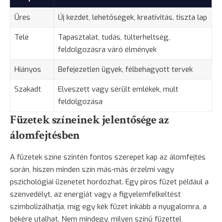
Üres
Új kezdet, lehetőségek, kreativitás, tiszta lap
Tele
Tapasztalat
, tudás, túlterheltség,
feldolgozásra váró élmények
Hiányos
Befejezetlen ügyek, félbehagyott tervek
Szakadt
Elveszett vagy sérült emlékek, múlt
feldolgozása
Füzetek színeinek jelentősége az
álomfejtésben
A füzetek színe szintén fontos szerepet kap az álomfejtés
során, hiszen minden szín más-más érzelmi vagy
pszichológiai üzenetet hordozhat. Egy piros füzet például a
szenvedélyt, az energiát vagy a figyelemfelkeltést
szimbolizálhatja, míg egy kék füzet inkább a nyugalomra, a
békére utalhat. Nem mindegy, milyen színű füzettel