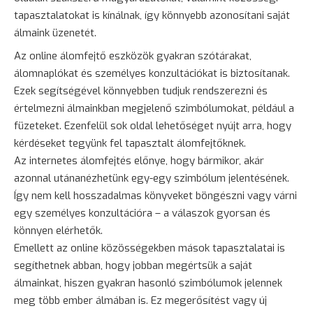
tapasztalatokat is kínálnak, így könnyebb azonosítani saját
álmaink üzenetét.
Az online álomfejtő eszközök gyakran szótárakat,
álomnaplókat és személyes konzultációkat is biztosítanak.
Ezek segítségével könnyebben tudjuk rendszerezni és
értelmezni álmainkban megjelenő szimbólumokat, például a
füzeteket. Ezenfelül sok oldal lehetőséget nyújt arra, hogy
kérdéseket tegyünk fel tapasztalt álomfejtőknek.
Az internetes álomfejtés előnye, hogy bármikor, akár
azonnal utánanézhetünk egy-egy szimbólum jelentésének.
Így nem kell hosszadalmas könyveket böngészni vagy várni
egy személyes konzultációra – a válaszok gyorsan és
könnyen elérhetők.
Emellett az online közösségekben mások tapasztalatai is
segíthetnek abban, hogy jobban megértsük a saját
álmainkat, hiszen gyakran hasonló szimbólumok jelennek
meg több ember álmában is. Ez megerősítést vagy új