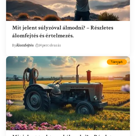
Mit jelent súlyzóval álmodni? – Részletes
álomfejtés és értelmezés.
By
Álomfejtés
14 perc olvasás
Tárgyak