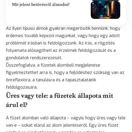
Mit jelent betörésről álmodni?
Az ilyen típusú álmok gyakran megerősítik bennünk, hogy
érdemes tovább képezni magunkat, vagy hogy egy adott
problémát írásban is feldolgozzunk. Az írás, a rögzítés
folyamata elősegítheti az érzelmek feldolgozását és a
gondolatok rendszerezését.
Összefoglalva, a füzetek álombeli megjelenése
figyelmeztethet arra is, hogy a fejlődéshez szükség van az
önreflexióra, a tanulásra és a tapasztalataink
feldolgozására.
Üres vagy tele: a füzetek állapota mit
árul el?
A füzet álomban való állapota – vagyis hogy üres vagy tele
van-e – sokat elárul az álom jelentéséről. Egy üres füzet