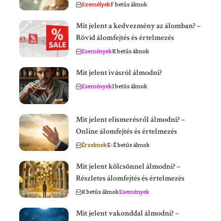
Személyek
F betűs álmok
Mit jelent a kedvezmény az álomban? –
Rövid álomfejtés és értelmezés
Események
K betűs álmok
Mit jelent ivásról álmodni?
Események
I betűs álmok
Mit jelent elismerésről álmodni? –
Online álomfejtés és értelmezés
Érzelmek
E-É betűs álmok
Mit jelent kölcsönnel álmodni? –
Részletes álomfejtés és értelmezés
K betűs álmok
Események
Mit jelent vakonddal álmodni? –