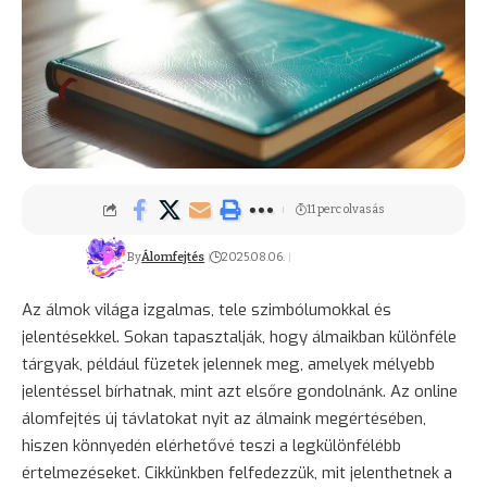
11 perc olvasás
By
Álomfejtés
2025.08.06.
Az álmok világa izgalmas, tele szimbólumokkal és
jelentésekkel. Sokan tapasztalják, hogy álmaikban különféle
tárgyak, például füzetek jelennek meg, amelyek mélyebb
jelentéssel bírhatnak, mint azt elsőre gondolnánk. Az online
álomfejtés új távlatokat nyit az álmaink megértésében,
hiszen könnyedén elérhetővé teszi a legkülönfélébb
értelmezéseket. Cikkünkben felfedezzük, mit jelenthetnek a