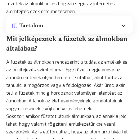
füzetek az álmokban, és hogyan segít az internetes
álomfejtés ezek értelmezésében.
Tartalom
Mit jelképeznek a füzetek az álmokban
általában?
A füzetek az álmokban rendszerint a tudás, az emlékek és
az önkifejezés szimbólumai. Egy füzet megjelenése az
álmodó életének olyan területére utalhat, ahol fontos a
tanulás, a megőrzés vagy a feldolgozás. Akár üres, akár
teli, a füzetek mindig hordoznak valamilyen jelentést az
álmokban. A lapok az élet eseményeinek, gondolatainak
vagy érzéseinek gyűjtőhelyei is lehetnek.
Sokszor, amikor füzetet látunk álmunkban, az annak a jele
lehet, hogy valamit rögzíteni, emlékezetünkbe vésni
szeretnénk. Az is előfordulhat, hogy az álom arra hívja fel