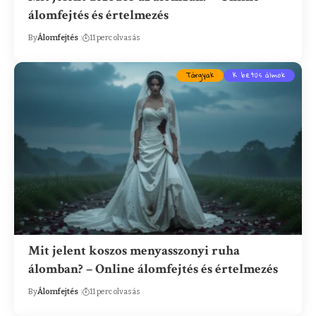
álomfejtés és értelmezés
By
Álomfejtés
11 perc olvasás
Tárgyak
K betűs álmok
Mit jelent koszos menyasszonyi ruha
álomban? – Online álomfejtés és értelmezés
By
Álomfejtés
11 perc olvasás