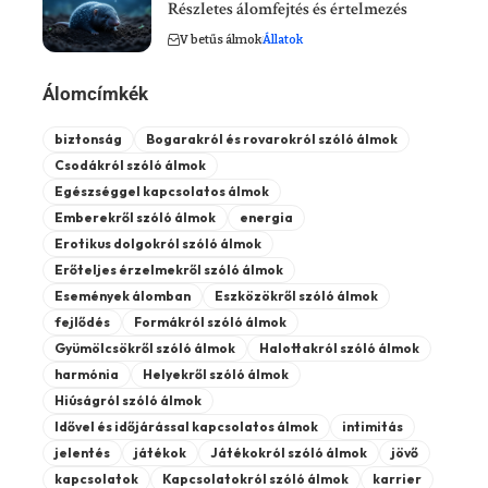
Részletes álomfejtés és értelmezés
V betűs álmok
Állatok
Álomcímkék
biztonság
Bogarakról és rovarokról szóló álmok
Csodákról szóló álmok
Egészséggel kapcsolatos álmok
Emberekről szóló álmok
energia
Erotikus dolgokról szóló álmok
Erőteljes érzelmekről szóló álmok
Események álomban
Eszközökről szóló álmok
fejlődés
Formákról szóló álmok
Gyümölcsökről szóló álmok
Halottakról szóló álmok
harmónia
Helyekről szóló álmok
Hiúságról szóló álmok
Idővel és időjárással kapcsolatos álmok
intimitás
jelentés
játékok
Játékokról szóló álmok
jövő
kapcsolatok
Kapcsolatokról szóló álmok
karrier