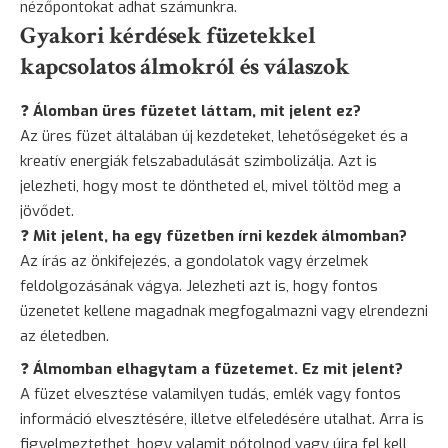
nézőpontokat adhat számunkra.
Gyakori kérdések füzetekkel
kapcsolatos álmokról és válaszok
❓
Álomban üres füzetet láttam, mit jelent ez?
Az üres füzet általában új kezdeteket, lehetőségeket és a
kreatív energiák felszabadulását szimbolizálja. Azt is
jelezheti, hogy most te döntheted el, mivel töltöd meg a
jövődet.
❓
Mit jelent, ha egy füzetben írni kezdek álmomban?
Az írás az önkifejezés, a gondolatok vagy érzelmek
feldolgozásának vágya. Jelezheti azt is, hogy fontos
üzenetet kellene magadnak megfogalmazni vagy elrendezni
az életedben.
❓
Álmomban elhagytam a füzetemet. Ez mit jelent?
A füzet elvesztése valamilyen tudás, emlék vagy fontos
információ elvesztésére, illetve elfeledésére utalhat. Arra is
figyelmeztethet, hogy valamit pótolnod vagy újra fel kell