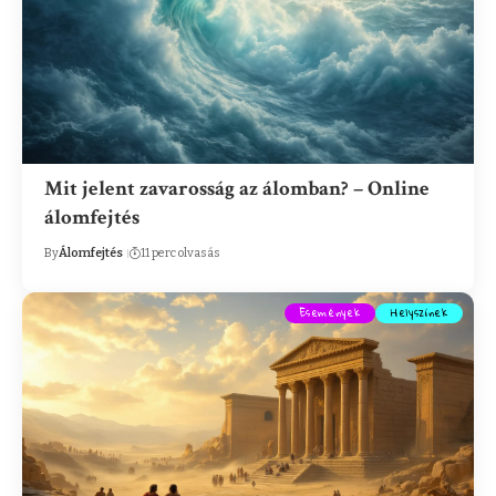
Mit jelent zavarosság az álomban? – Online
álomfejtés
By
Álomfejtés
11 perc olvasás
Események
Helyszínek