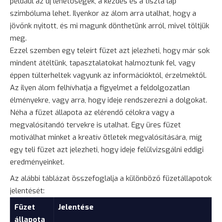
például az új lehetőségek, a kezdés és a tiszta lap
szimbóluma lehet. Ilyenkor az álom arra utalhat, hogy a
jövőnk nyitott, és mi magunk dönthetünk arról, mivel töltjük
meg.
Ezzel szemben egy teleírt füzet azt jelezheti, hogy már sok
mindent átéltünk, tapasztalatokat halmoztunk fel, vagy
éppen túlterheltek vagyunk az információktól, érzelmektől.
Az ilyen álom felhívhatja a figyelmet a feldolgozatlan
élményekre, vagy arra, hogy ideje rendszerezni a dolgokat.
Néha a füzet állapota az elérendő célokra vagy a
megvalósítandó tervekre is utalhat. Egy üres füzet
motiválhat minket a kreatív ötletek megvalósítására, míg
egy teli füzet azt jelezheti, hogy ideje felülvizsgálni eddigi
eredményeinket.
Az alábbi táblázat összefoglalja a különböző füzetállapotok
jelentését:
Füzet
Jelentése
állapota