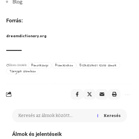
Blog
Forrás:
dreamdictionary.org
Álmoskönyv
Álomlexikon
Eszközökről szóló álmok
Álom címkék:
Tárgyak álomban
Keresés
Álmok és jelentéseik