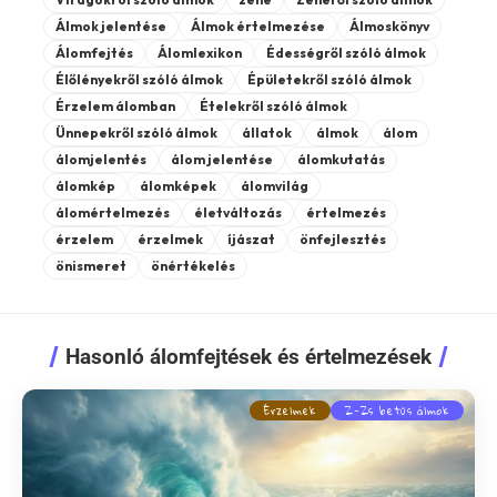
Álmok jelentése
Álmok értelmezése
Álmoskönyv
Álomfejtés
Álomlexikon
Édességről szóló álmok
Élőlényekről szóló álmok
Épületekről szóló álmok
Érzelem álomban
Ételekről szóló álmok
Ünnepekről szóló álmok
állatok
álmok
álom
álomjelentés
álom jelentése
álomkutatás
álomkép
álomképek
álomvilág
álomértelmezés
életváltozás
értelmezés
érzelem
érzelmek
íjászat
önfejlesztés
önismeret
önértékelés
Hasonló álomfejtések és értelmezések
Érzelmek
Z-Zs betűs álmok