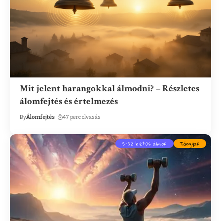
Mit jelent harangokkal álmodni? – Részletes
álomfejtés és értelmezés
By
Álomfejtés
47 perc olvasás
S-Sz betűs álmok
Tárgyak