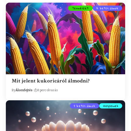
Természet
K betűs álmok
Mit jelent kukoricáról álmodni?
By
Álomfejtés
8 perc olvasás
F betűs álmok
Helyszínek