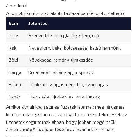
álmodunk!
A színek jelentése az alábbi táblázatban összefoglalható:
Szín
Jelentés
Piros
Szenvedély, energia,
figyelem
, erő
Kék
Nyugalom, béke,
bölcsesség
, belső harmónia
Zöld
Növekedés
,
remény
, újrakezdés
Sárga
Kreativitás, vidámság, inspiráció
Fekete
Titokzatosság
, ismeretlen,
szorongás
Fehér
Tisztaság, újrakezdés, ártatlanság
Amikor álmainkban színes füzetek jelennek meg, érdemes
külön is odafigyelnünk a szín nyújtotta üzenetekre. Ezek az
üzenetek segíthetnek abban, hogy jobban megértsük
álmaink mögöttes jelentését és a bennünk zajló lelki