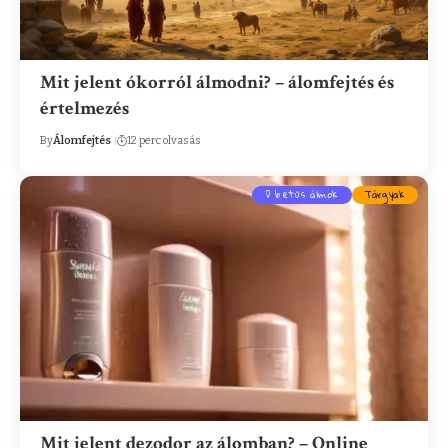
Mit jelent ókorról álmodni? – álomfejtés és
értelmezés
By
Álomfejtés
12 perc olvasás
D betűs álmok
Tárgyak
Mit jelent dezodor az álomban? – Online