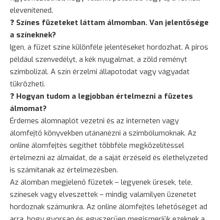
elevenítened.
❓
Színes füzeteket láttam álmomban. Van jelentősége
a színeknek?
Igen, a füzet színe különféle jelentéseket hordozhat. A piros
például szenvedélyt, a kék nyugalmat, a zöld reményt
szimbolizál. A szín érzelmi állapotodat vagy vágyadat
tükrözheti.
❓
Hogyan tudom a legjobban értelmezni a füzetes
álmomat?
Érdemes álomnaplót vezetni és az interneten vagy
álomfejtő könyvekben utánanézni a szimbólumoknak. Az
online álomfejtés segíthet többféle megközelítéssel
értelmezni az álmaidat, de a saját érzéseid és élethelyzeted
is számítanak az értelmezésben.
Az álomban megjelenő füzetek – legyenek üresek, tele,
színesek vagy elveszettek – mindig valamilyen üzenetet
hordoznak számunkra. Az online álomfejtés lehetőséget ad
arra, hogy gyorsan és egyszerűen megismerjük ezeknek a