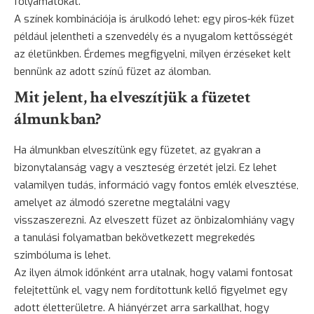
folyamatokat.
A színek kombinációja is árulkodó lehet: egy piros-kék füzet
például jelentheti a szenvedély és a nyugalom kettősségét
az életünkben. Érdemes megfigyelni, milyen érzéseket kelt
bennünk az adott színű füzet az álomban.
Mit jelent, ha elveszítjük a füzetet
álmunkban?
Ha álmunkban elveszítünk egy füzetet, az gyakran a
bizonytalanság
vagy a veszteség érzetét jelzi. Ez lehet
valamilyen tudás, információ vagy fontos emlék elvesztése,
amelyet az álmodó szeretne megtalálni vagy
visszaszerezni. Az elveszett füzet az önbizalomhiány vagy
a tanulási folyamatban bekövetkezett megrekedés
szimbóluma is lehet.
Az ilyen álmok időnként arra utalnak, hogy valami fontosat
felejtettünk el, vagy nem fordítottunk kellő figyelmet egy
adott életterületre. A hiányérzet arra sarkallhat, hogy