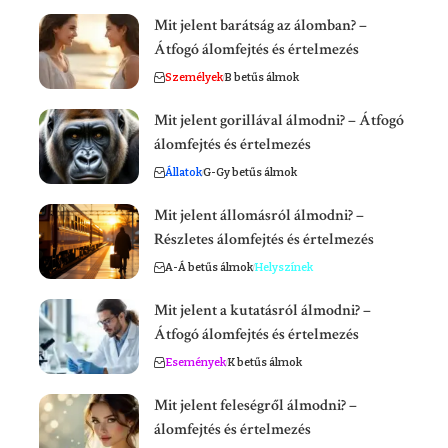
Mit jelent barátság az álomban? –
Átfogó álomfejtés és értelmezés
Személyek
B betűs álmok
Mit jelent gorillával álmodni? – Átfogó
álomfejtés és értelmezés
Állatok
G-Gy betűs álmok
Mit jelent állomásról álmodni? –
Részletes álomfejtés és értelmezés
A-Á betűs álmok
Helyszínek
Mit jelent a kutatásról álmodni? –
Átfogó álomfejtés és értelmezés
Események
K betűs álmok
Mit jelent feleségről álmodni? –
álomfejtés és értelmezés