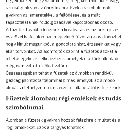
figyelmünket, hogy valamit még meg kell tanulnunk, vagy
szükségünk van az önreflexióra. Ezek a szimbólumok
gyakran az ismeretekkel, a fejlődéssel és a múlt
tapasztalatainak feldolgozásával kapcsolódnak össze.
A füzetek továbbá lehetnek a kreativitás és az önkifejezés
eszközei is. Az álomban megjelenő füzet arra ösztönözhet,
hogy kiírjuk magunkból a gondolatainkat, érzéseinket vagy
akár terveinket. Az álomfejtők szerint a füzetek azokat a
lehetőségeket is jelképezhetik, amelyek előttünk állnak, de
még nem váltottuk őket valóra.
Összességében tehát a füzetek az álmokban rendkívül
gazdag jelentéstartalommal bírnak, amelyek az álmodó
aktuális élethelyzetétől és érzelmi állapotától is függenek.
Füzetek álomban: régi emlékek és tudás
szimbólumai
Álomban a füzetek gyakran hozzák felszínre a múltat és a
régi emlékeket. Ezek a tárgyak lehetnek: