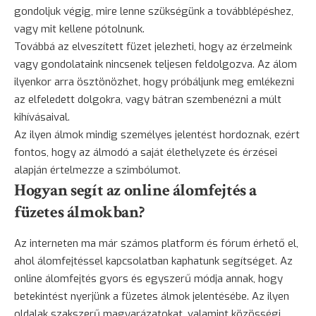
gondoljuk végig, mire lenne szükségünk a továbblépéshez,
vagy mit kellene pótolnunk.
Továbbá az elveszített füzet jelezheti, hogy az érzelmeink
vagy gondolataink nincsenek teljesen feldolgozva. Az álom
ilyenkor arra ösztönözhet, hogy próbáljunk meg emlékezni
az elfeledett dolgokra, vagy bátran szembenézni a múlt
kihívásaival.
Az ilyen álmok mindig személyes jelentést hordoznak, ezért
fontos, hogy az álmodó a saját élethelyzete és érzései
alapján értelmezze a szimbólumot.
Hogyan segít az online álomfejtés a
füzetes álmokban?
Az interneten ma már számos platform és fórum érhető el,
ahol álomfejtéssel kapcsolatban kaphatunk segítséget. Az
online álomfejtés gyors és egyszerű módja annak, hogy
betekintést nyerjünk a füzetes álmok jelentésébe. Az ilyen
oldalak szakszerű magyarázatokat, valamint közösségi