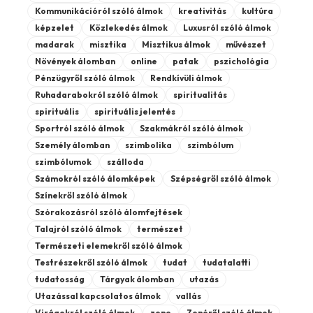
Kommunikációról szóló álmok
kreativitás
kultúra
képzelet
Közlekedés álmok
Luxusról szóló álmok
madarak
misztika
Misztikus álmok
művészet
Növények álomban
online
patak
pszichológia
Pénzügyről szóló álmok
Rendkívüli álmok
Ruhadarabokról szóló álmok
spiritualitás
spirituális
spirituális jelentés
Sportról szóló álmok
Szakmákról szóló álmok
Személy álomban
szimbolika
szimbólum
szimbólumok
szálloda
Számokról szóló álomképek
Szépségről szóló álmok
Színekről szóló álmok
Szórakozásról szóló álomfejtések
Talajról szóló álmok
természet
Természeti elemekről szóló álmok
Testrészekről szóló álmok
tudat
tudatalatti
tudatosság
Tárgyak álomban
utazás
Utazással kapcsolatos álmok
vallás
Virágokról szóló álmok
zene
Zenéről szóló álmok