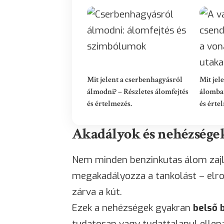
Mit jelent a cserbenhagyásról
Mit jel
álmodni? – Részletes álomfejtés
álomban
és értelmezés.
és érte
Akadályok és nehézségek
Nem minden benzinkutas álom zajli
megakadályozza a tankolást – elr
zárva a kút.
Ezek a nehézségek gyakran
belső 
tudatosan vagy tudattalanul ellená