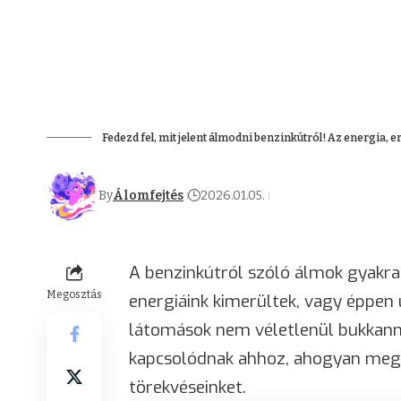
Fedezd fel, mit jelent álmodni benzinkútról! Az energia, 
By
Álomfejtés
2026.01.05.
A benzinkútról szóló álmok gyakra
Megosztás
energiáink kimerültek, vagy éppen ú
látomások nem véletlenül bukkanna
kapcsolódnak ahhoz, ahogyan megél
törekvéseinket.