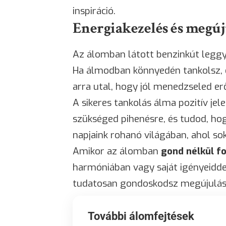
inspiráció.
Energiakezelés és megúj
Az álomban látott benzinkút leggya
Ha álmodban könnyedén tankolsz, 
arra utal, hogy jól menedzseled er
A sikeres tankolás álma pozitív jel
szükséged pihenésre, és tudod, ho
napjaink rohanó világában, ahol s
Amikor az álomban
gond nélkül f
harmóniában vagy saját igényeiddel
tudatosan gondoskodsz megújulás
További álomfejtések