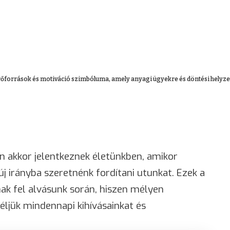
erőforrások és motiváció szimbóluma, amely anyagi ügyekre és döntési helyzete
n akkor jelentkeznek életünkben, amikor
j irányba szeretnénk fordítani utunkat. Ezek a
k fel alvásunk során, hiszen mélyen
jük mindennapi kihívásainkat és