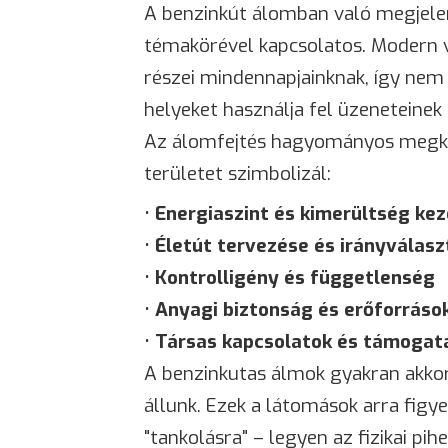
A benzinkút álomban való megjele
témakörével kapcsolatos. Modern v
részei mindennapjainknak, így nem 
helyeket használja fel üzeneteinek 
Az álomfejtés hagyományos megköz
területet szimbolizál:
•
Energiaszint és kimerültség kez
•
Életút tervezése és irányválasz
•
Kontrolligény és függetlenség
•
Anyagi biztonság és erőforráso
•
Társas kapcsolatok és támogat
A benzinkutas álmok gyakran akkor
állunk. Ezek a látomások arra fig
"tankolásra" – legyen az fizikai pi