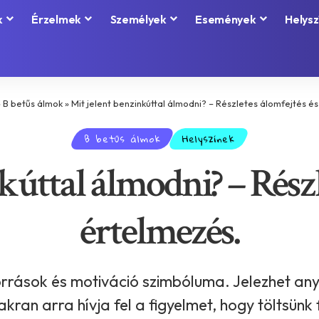
k
Érzelmek
Személyek
Események
Helysz
»
B betűs álmok
»
Mit jelent benzinkúttal álmodni? – Részletes álomfejtés é
B betűs álmok
Helyszínek
kúttal álmodni? – Részl
értelmezés.
orrások és motiváció szimbóluma. Jelezhet any
kran arra hívja fel a figyelmet, hogy töltsünk