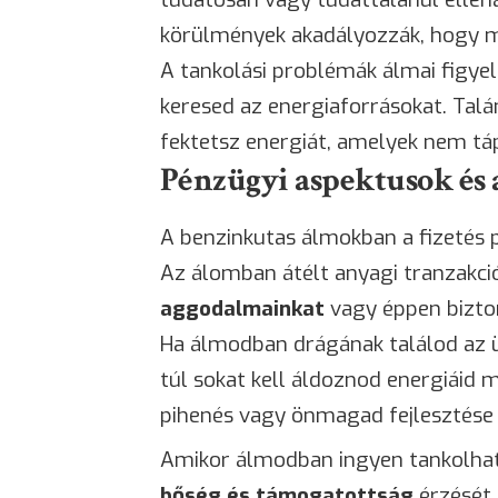
körülmények akadályozzák, hogy 
A tankolási problémák álmai figye
keresed az energiaforrásokat. Tal
fektetsz energiát, amelyek nem tá
Pénzügyi aspektusok és 
A benzinkutas álmokban a fizetés p
Az álomban átélt anyagi tranzakció
aggodalmainkat
vagy éppen bizto
Ha álmodban drágának találod az ü
túl sokat kell áldoznod energiáid 
pihenés vagy önmagad fejlesztés
Amikor álmodban ingyen tankolha
bőség és támogatottság
érzését 