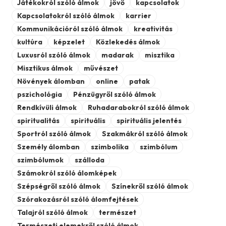
Játékokról szóló álmok
jövő
kapcsolatok
Kapcsolatokról szóló álmok
karrier
Kommunikációról szóló álmok
kreativitás
kultúra
képzelet
Közlekedés álmok
Luxusról szóló álmok
madarak
misztika
Misztikus álmok
művészet
Növények álomban
online
patak
pszichológia
Pénzügyről szóló álmok
Rendkívüli álmok
Ruhadarabokról szóló álmok
spiritualitás
spirituális
spirituális jelentés
Sportról szóló álmok
Szakmákról szóló álmok
Személy álomban
szimbolika
szimbólum
szimbólumok
szálloda
Számokról szóló álomképek
Szépségről szóló álmok
Színekről szóló álmok
Szórakozásról szóló álomfejtések
Talajról szóló álmok
természet
Természeti elemekről szóló álmok