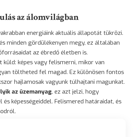
ulás az álomvilágban
krabban energiáink aktuális állapotát tükrözi.
és minden gördülékenyen megy, ez általában
őforrásaidat az ébredő életben is.
et küld: képes vagy felismerni, mikor van
gyan töltheted fel magad. Ez különösen fontos
okszor hajlamosak vagyunk túlhajtani magunkat.
olyik az üzemanyag
, ez azt jelzi, hogy
 és képességeiddel. Felismered határaidat, és
odról.