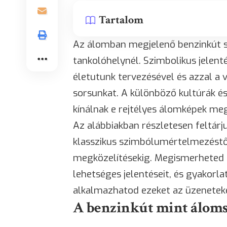
Tartalom
Az álomban megjelenő benzinkút s
tankolóhelynél. Szimbolikus jelen
életutunk tervezésével és azzal a v
sorsunkat. A különböző kultúrák és
kínálnak e rejtélyes álomképek meg
Az alábbiakban részletesen feltárj
klasszikus szimbólumértelmezéstő
megközelítésekig. Megismerheted a
lehetséges jelentéseit, és gyakorl
alkalmazhatod ezeket az üzenetek
A benzinkút mint álom