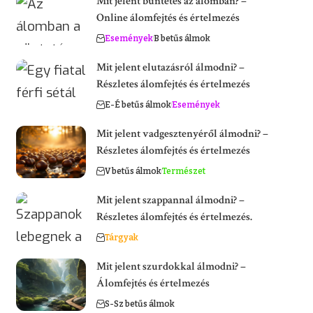
Mit jelent büntetés az álomban? –
Online álomfejtés és értelmezés
Események
B betűs álmok
Mit jelent elutazásról álmodni? –
Részletes álomfejtés és értelmezés
E-É betűs álmok
Események
Mit jelent vadgesztenyéről álmodni? –
Részletes álomfejtés és értelmezés
V betűs álmok
Természet
Mit jelent szappannal álmodni? –
Részletes álomfejtés és értelmezés.
Tárgyak
Mit jelent szurdokkal álmodni? –
Álomfejtés és értelmezés
S-Sz betűs álmok