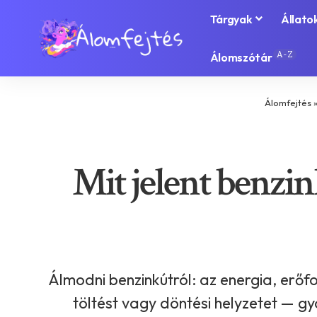
Tárgyak
Állato
A-Z
Álomszótár
Álomfejtés
Mit jelent benzin
Álmodni benzinkútról: az energia, erőf
töltést vagy döntési helyzetet — gya