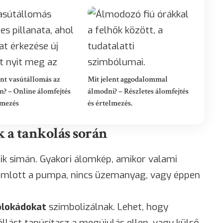
ent vasútállomás az
Mit jelent aggodalommal
? – Online álomfejtés
álmodni? – Részletes álomfejtés
lmezés
és értelmezés.
 a tankolás során
k simán. Gyakori álomkép, amikor valami
omlott a pumpa, nincs üzemanyag, vagy éppen
blokádokat
szimbolizálnak. Lehet, hogy
llást tanúsítasz a megújulás ellen, vagy külső