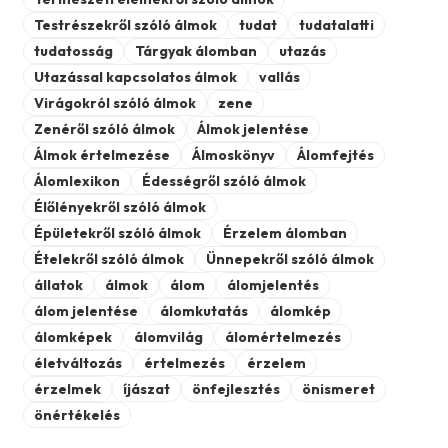
Testrészekről szóló álmok
tudat
tudatalatti
tudatosság
Tárgyak álomban
utazás
Utazással kapcsolatos álmok
vallás
Virágokról szóló álmok
zene
Zenéről szóló álmok
Álmok jelentése
Álmok értelmezése
Álmoskönyv
Álomfejtés
Álomlexikon
Édességről szóló álmok
Élőlényekről szóló álmok
Épületekről szóló álmok
Érzelem álomban
Ételekről szóló álmok
Ünnepekről szóló álmok
állatok
álmok
álom
álomjelentés
álom jelentése
álomkutatás
álomkép
álomképek
álomvilág
álomértelmezés
életváltozás
értelmezés
érzelem
érzelmek
íjászat
önfejlesztés
önismeret
önértékelés