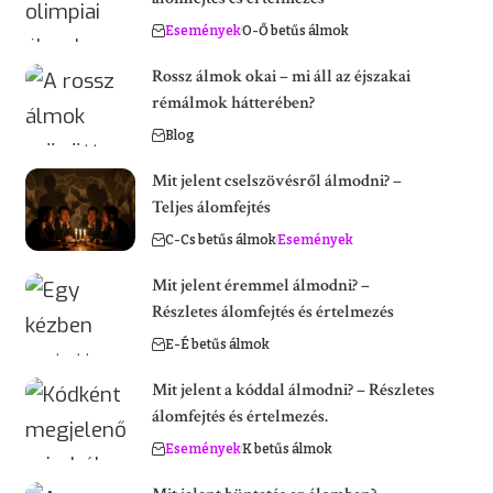
Események
O-Ő betűs álmok
Rossz álmok okai – mi áll az éjszakai
rémálmok hátterében?
Blog
Mit jelent cselszövésről álmodni? –
Teljes álomfejtés
C-Cs betűs álmok
Események
Mit jelent éremmel álmodni? –
Részletes álomfejtés és értelmezés
E-É betűs álmok
Mit jelent a kóddal álmodni? – Részletes
álomfejtés és értelmezés.
Események
K betűs álmok