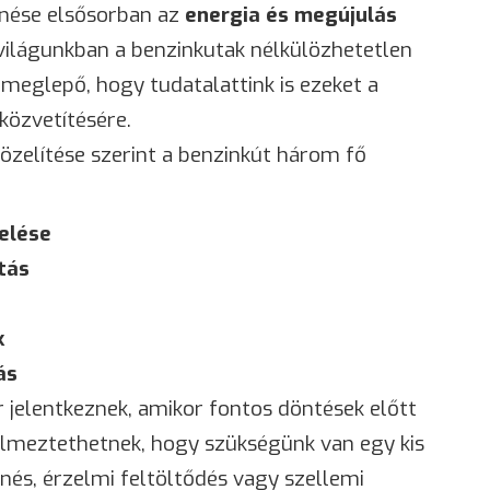
nése elsősorban az
energia és megújulás
ilágunkban a benzinkutak nélkülözhetetlen
meglepő, hogy tudatalattink is ezeket a
közvetítésére.
elítése szerint a benzinkút három fő
elése
tás
k
ás
 jelentkeznek, amikor fontos döntések előtt
yelmeztethetnek, hogy szükségünk van egy kis
henés, érzelmi feltöltődés vagy szellemi