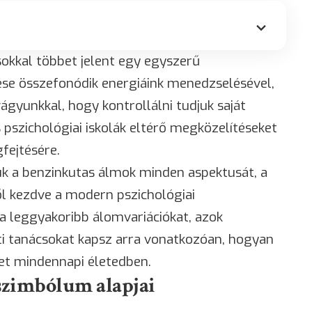
okkal többet jelent egy egyszerű
tése összefonódik energiáink menedzselésével,
ágyunkkal, hogy kontrollálni tudjuk saját
 pszichológiai iskolák eltérő megközelítéseket
fejtésére.
uk a benzinkutas álmok minden aspektusát, a
l kezdve a modern pszichológiai
 leggyakoribb álomvariációkat, azok
ati tanácsokat kapsz arra vonatkozóan, hogyan
et mindennapi életedben.
szimbólum alapjai