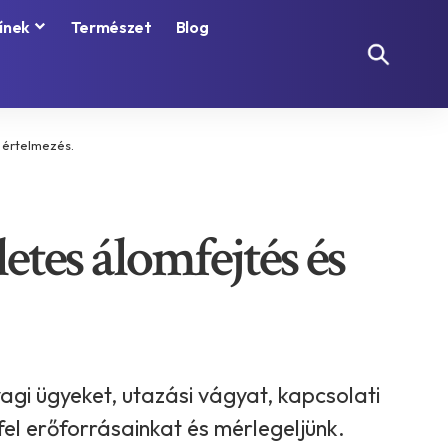
ínek
Természet
Blog
s értelmezés.
etes álomfejtés és
agi ügyeket, utazási vágyat, kapcsolati
 fel erőforrásainkat és mérlegeljünk.