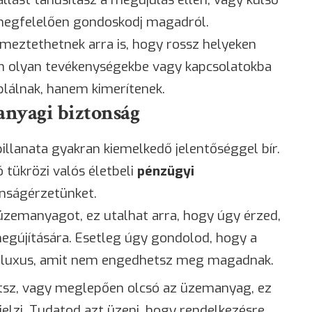
megfelelően gondoskodj magadról.
lmeztethetnek arra is, hogy rossz helyeken
án olyan tevékenységekbe vagy kapcsolatokba
plálnak, hanem kimerítenek.
anyagi biztonság
illanata gyakran kiemelkedő jelentőséggel bír.
 tükrözi valós életbeli
pénzügyi
nságérzetünket.
zemanyagot, ez utalhat arra, hogy úgy érzed,
megújítására. Esetleg úgy gondolod, hogy a
e luxus, amit nem engedhetsz meg magadnak.
tsz, vagy meglepően olcsó az üzemanyag, ez
jelzi. Tudatod azt üzeni, hogy rendelkezésre