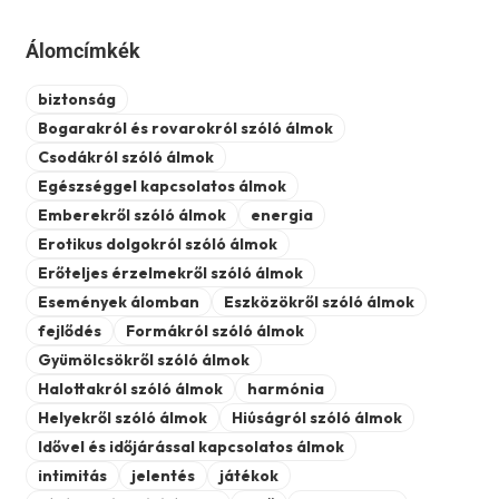
Álomcímkék
biztonság
Bogarakról és rovarokról szóló álmok
Csodákról szóló álmok
Egészséggel kapcsolatos álmok
Emberekről szóló álmok
energia
Erotikus dolgokról szóló álmok
Erőteljes érzelmekről szóló álmok
Események álomban
Eszközökről szóló álmok
fejlődés
Formákról szóló álmok
Gyümölcsökről szóló álmok
Halottakról szóló álmok
harmónia
Helyekről szóló álmok
Hiúságról szóló álmok
Idővel és időjárással kapcsolatos álmok
intimitás
jelentés
játékok