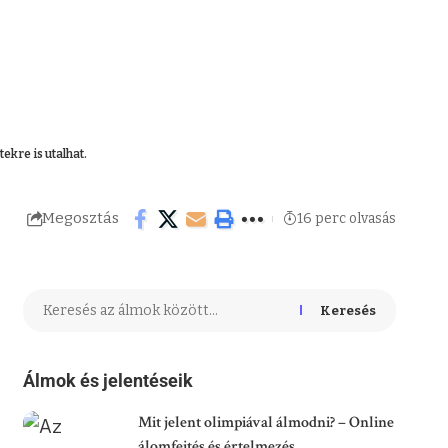
kre is utalhat.
Megosztás
16 perc olvasás
Keresés
Álmok és jelentéseik
Mit jelent olimpiával álmodni? – Online
álomfejtés és értelmezés