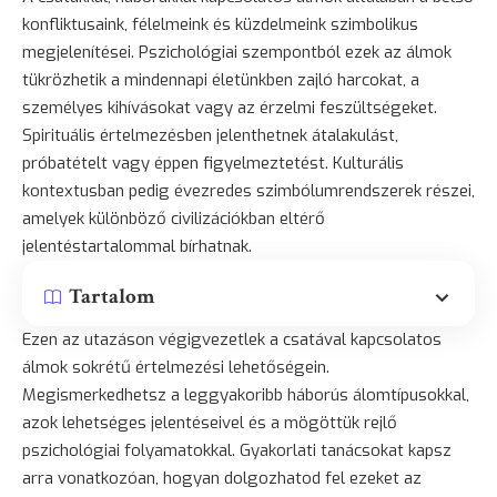
konfliktusaink, félelmeink és küzdelmeink szimbolikus
megjelenítései. Pszichológiai szempontból ezek az álmok
tükrözhetik a mindennapi életünkben zajló harcokat, a
személyes kihívásokat vagy az érzelmi feszültségeket.
Spirituális értelmezésben jelenthetnek átalakulást,
próbatételt vagy éppen figyelmeztetést. Kulturális
kontextusban pedig évezredes szimbólumrendszerek részei,
amelyek különböző civilizációkban eltérő
jelentéstartalommal bírhatnak.
Tartalom
Ezen az utazáson végigvezetlek a csatával kapcsolatos
álmok sokrétű értelmezési lehetőségein.
Megismerkedhetsz a leggyakoribb háborús álomtípusokkal,
azok lehetséges jelentéseivel és a mögöttük rejlő
pszichológiai folyamatokkal. Gyakorlati tanácsokat kapsz
arra vonatkozóan, hogyan dolgozhatod fel ezeket az