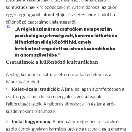
jóslatként tekintettek rájuk, másrészt a lélek belső
konfliktusainak kifejeződéseként. Artemidórosz, az ókor
egyik legnagyobb álomfejtője részletes leírást adott a
különböző csataálmok jelentéséről.
„A régiek számára a csataálom nem pusztán
pszichológiai jelenség volt, hanem a látható és
láthatatlan világ közötti híd, amely
betekintést engedett az istenek szándékaiba
és a sors szövetébe.”
Csataálmok a különböző kultúrákban
A világ különböző kultúrái eltérő módon értelmezik a
háborús álmokat:
Kelet-ázsiai tradíciók
: A kínai és japán álomfejtésben a
csaták gyakran a belső energiák egyensúlyának
felborulását jelzik. A háborús álmokat a jin és jang erők
küzdelmeként értelmezik.
Indiai hagyomány
: A hindu álomfejtésben a csatákról
szóló álmok gyakran karmikus leckékre utalnak, és a dharma