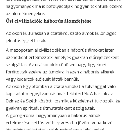
hagyományok ma is befolyásolják, hogyan tekintünk ezekre
az álomélményekre.
Ősi civilizációk háborús álomfejtése
Az ókori kultúrákban a csatákról szóló álmok különleges
jelentőséggel bírtak:
A mezopotámiai civilizációkban a háborús álmokat isteni
üzenetként értelmezték, amelyek gyakran előrejelzésként
szolgáltak. Az uralkodók különösen nagy figyelmet
fordítottak ezekre az álmokra, hiszen a háborús sikerek
vagy kudarcok előjeleit látták bennük.
Az ókori Egyiptomban a csataálmokat a túlvilággal való
kapcsolat megnyilvánulásának tekintették. A harcok az
Ozirisz és Széth közötti kozmikus küzdelmet tükrözték, és
gyakran spirituális útmutatásként szolgáltak.
A görög-római hagyományban a háborús álmok
értelmezése kettős volt: egyrészt a jövőre vonatkozó