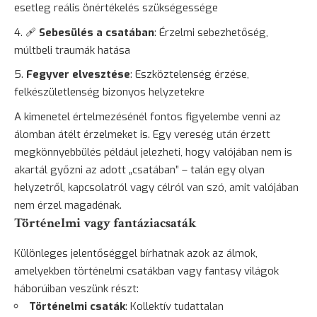
esetleg reális önértékelés szükségessége
🩹
Sebesülés a csatában
: Érzelmi sebezhetőség,
múltbeli traumák hatása
Fegyver elvesztése
: Eszköztelenség érzése,
felkészületlenség bizonyos helyzetekre
A kimenetel értelmezésénél fontos figyelembe venni az
álomban átélt érzelmeket is. Egy vereség után érzett
megkönnyebbülés például jelezheti, hogy valójában nem is
akartál győzni az adott „csatában” – talán egy olyan
helyzetről, kapcsolatról vagy célról van szó, amit valójában
nem érzel magadénak.
Történelmi vagy fantáziacsaták
Különleges jelentőséggel bírhatnak azok az álmok,
amelyekben történelmi csatákban vagy fantasy világok
háborúiban veszünk részt:
Történelmi csaták
: Kollektív tudattalan