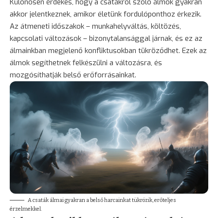
Különösen érdekes, hogy a csatákról szóló álmok gyakran
akkor jelentkeznek, amikor életünk fordulóponthoz érkezik.
Az átmeneti időszakok – munkahelyváltás, költözés,
kapcsolati változások – bizonytalansággal járnak, és ez az
álmainkban megjelenő konfliktusokban tükröződhet. Ezek az
álmok segíthetnek felkészülni a változásra, és
mozgósíthatják belső erőforrásainkat.
A csaták álmai gyakran a belső harcainkat tükrözik, erőteljes
érzelmekkel.