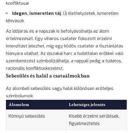
konfliktusai
Idegen, ismeretlen táj
: Új élethelyzetek, ismeretlen
kihívások
Az időjárás és a napszak is befolyásolhatja az álom
értelmezését. Egy viharos csatatér fokozott érzelmi
intenzitást jelezhet, míg egy ködös csatatér a tisztánlátás
hiányára utalhat. Az éjszakai harc a tudattalan erőkkel való
szembenézést szimbolizálhatja, a nappali pedig a tudatos,
racionális konfliktuskezelést.
Sebesülés és halál a csataálmokban
Az álombeli sebesülés vagy halál különösen erőteljes
szimbólumok:
Álomelem
Lehetséges jelentés
Könnyű sebesülés
Kisebb érzelmi sérülések,
figyelmeztetés