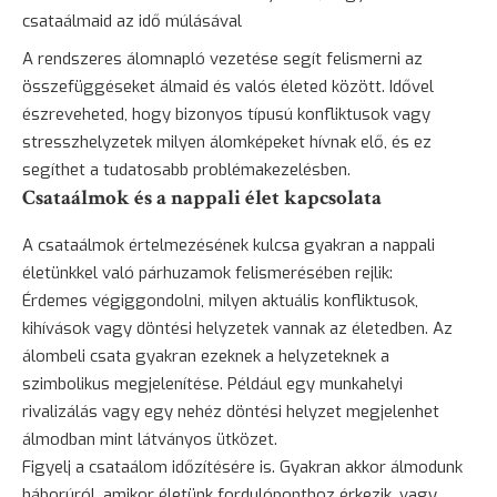
csataálmaid az idő múlásával
A rendszeres álomnapló vezetése segít felismerni az
összefüggéseket álmaid és valós életed között. Idővel
észreveheted, hogy bizonyos típusú konfliktusok vagy
stresszhelyzetek milyen álomképeket hívnak elő, és ez
segíthet a tudatosabb problémakezelésben.
Csataálmok és a nappali élet kapcsolata
A csataálmok értelmezésének kulcsa gyakran a nappali
életünkkel való párhuzamok felismerésében rejlik:
Érdemes végiggondolni, milyen aktuális konfliktusok,
kihívások vagy döntési helyzetek vannak az életedben. Az
álombeli csata gyakran ezeknek a helyzeteknek a
szimbolikus megjelenítése. Például egy
munkahelyi
rivalizálás
vagy egy nehéz döntési helyzet megjelenhet
álmodban mint látványos ütközet.
Figyelj a csataálom időzítésére is. Gyakran akkor álmodunk
háborúról, amikor életünk fordulóponthoz érkezik, vagy