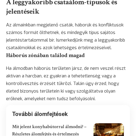
A leggyakoribb csataálom-típusok és
jelentéseik
Az álmainkban megjelenő csaták, háborúk és konfliktusok
számos formát ölthetnek, és mindegyik típus sajátos
jelentéstartalommal bír. Ismerkedjünk meg a leggyakoribb
csataálmokkal és azok lehetséges értelmezéseivel.
Háborús zónában találod magad
Ha álmodban háborús területen jársz, de nem veszel részt
aktívan a harcban, ez gyakran a tehetetlenség vagy a
kontrollvesztés érzését tükrözi. Talán úgy érzed, hogy
életed bizonyos területein ki vagy szolgáltatva olyan
erőknek, amelyeket nem tudsz befolyásolni.
További álomfejtések
Mit jelent konyhabútorral álmodni? –
Részletes álomfejtés és értelmezés