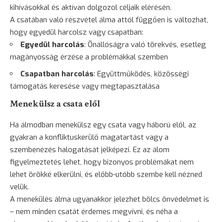
kihívásokkal és aktívan dolgozol céljaik elérésén.
A csatában való részvétel álma attól függően is változhat,
hogy egyedül harcolsz vagy csapatban:
Egyedül harcolás
: Önállóságra való törekvés, esetleg
magányosság érzése a problémákkal szemben
Csapatban harcolás
: Együttműködés, közösségi
támogatás keresése vagy megtapasztalása
Menekülsz a csata elől
Ha álmodban menekülsz egy csata vagy háború elől, az
gyakran a konfliktuskerülő magatartást vagy a
szembenézés halogatását jelképezi. Ez az álom
figyelmeztetés lehet, hogy bizonyos problémákat nem
lehet örökké elkerülni, és előbb-utóbb szembe kell nézned
velük.
A
menekülés
álma ugyanakkor jelezhet bölcs önvédelmet is
– nem minden csatát érdemes megvívni, és néha a