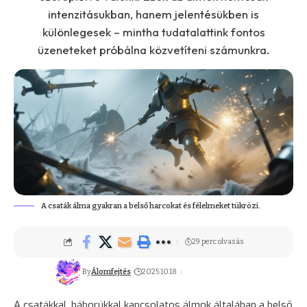
intenzitásukban, hanem jelentésükben is
különlegesek – mintha tudatalattink fontos
üzeneteket próbálna közvetíteni számunkra.
A csaták álma gyakran a belső harcokat és félelmeket tükrözi.
29 perc olvasás
By
Álomfejtés
2025.10.18.
A csatákkal, háborúkkal kapcsolatos álmok általában a belső