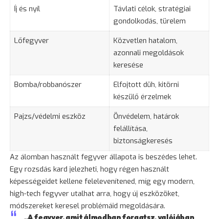
Íj és nyíl
Távlati célok, stratégiai
gondolkodás, türelem
Lőfegyver
Közvetlen hatalom,
azonnali megoldások
keresése
Bomba/robbanószer
Elfojtott
düh
, kitörni
készülő érzelmek
Pajzs/védelmi eszköz
Önvédelem, határok
felállítása,
biztonságkeresés
Az álomban használt fegyver állapota is beszédes lehet.
Egy rozsdás kard jelezheti, hogy régen használt
képességeidet kellene felelevenítened, míg egy modern,
high-tech fegyver utalhat arra, hogy új eszközöket,
módszereket keresel problémáid megoldására.
„A fegyver, amit álmodban forgatsz, valójában