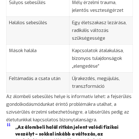
Súlyos sebesülés
Mély érzelmi trauma,
jelentős veszteségérzet
Halálos sebesülés
Egy életszakasz lezárása,
radikális változás
szükségessége
Mások halála
Kapcsolatok átalakulása,
bizonyos tulajdonságok
„elengedése”
Feltámadás a csata után
Újrakezdés, megújulás,
transzformáció
Az álombeli sebesülés helye is informatív lehet: a fejsérülés
gondolkodásmódunkat érintő problémákra utalhat, a
szívsérülés érzelmi sebezhetőségre, a lábsérülés pedig az
életutunkkal kapcsolatos bizonytalanságra.
„Az álombeli halál ritkán jelent valódi fizikai
veszélyt – sokkal inkább a változás, az