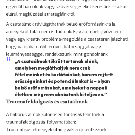
egyedül harcolunk vagy szövetségeseket keresünk – sokat
elárul megküzdési stratégiáinkról.
A csataálmok rávilágíthatnak belső erőforrásainkra is,
amelyekről talán nem is tudtunk. Egy álombeli győzelem
vagy egy kreatív probléma-megoldás a csatatéren jelezheti,
hogy valójában több erővel, bátorsággal vagy
leleményességgel rendelkezünk, mint gondolnánk.
„A csataálmok tükröt tartanak elénk,
amelyben megláthatjuk nem csak
félelmeinket és korlátainkat, hanem rejtett
erősségeinket és potenciálunkat is – olyan
belső erőforrásokat, amelyeket a nappali
életben még nem aknáztunk ki teljesen.”
Traumafeldolgozás és csataálmok
A háborús álmok különösen fontosak lehetnek a
traumafeldolgozás folyamatában:
Traumatikus élmények után gyakran jelentkeznek