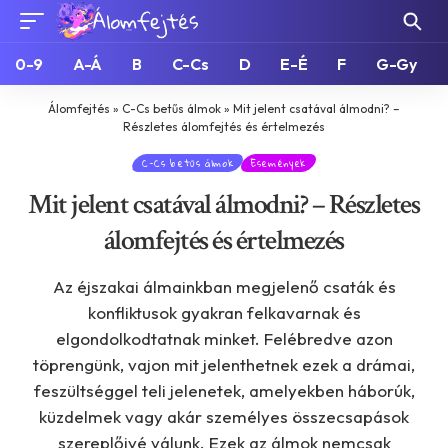
0-9
A-Á
B
C-Cs
D
E-É
F
G-Gy
Álomfejtés
»
C-Cs betűs álmok
»
Mit jelent csatával álmodni? –
Részletes álomfejtés és értelmezés
C-Cs betűs álmok
Események
Mit jelent csatával álmodni? – Részletes
álomfejtés és értelmezés
Az éjszakai álmainkban megjelenő csaták és
konfliktusok gyakran felkavarnak és
elgondolkodtatnak minket. Felébredve azon
töprengünk, vajon mit jelenthetnek ezek a drámai,
feszültséggel teli jelenetek, amelyekben háborúk,
küzdelmek vagy akár személyes összecsapások
szereplőivé válunk. Ezek az álmok nemcsak