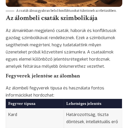
A csaták álmai gyakran belső konfliktusokat tükröznek az életünkben.
Az álombeli csaták szimbolikája
Az álmainkban megjelenő csaták, háborúk és konfliktusok
gazdag szimbolikával rendelkeznek. Ezek a szimbólumok
segíthetnek megérteni, hogy tudatalattink milyen
üzeneteket próbál közvetíteni számunkra. A csataálmok
egyes elemei különböző jelentésrétegeket hordoznak,
amelyek feltárása mélyebb önismerethez vezethet.
Fegyverek jelentése az álomban
Az álombeli fegyverek típusa és használata fontos
információkat hordozhat:
Fegyver típusa
Lehetséges jelentés
Kard
Határozottság, tiszta
döntések, intellektuális erő