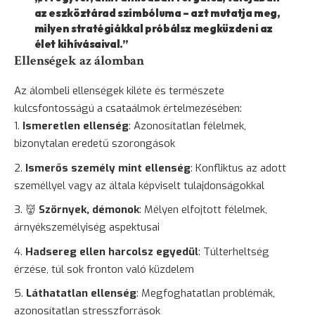
az eszköztárad szimbóluma – azt mutatja meg,
milyen stratégiákkal próbálsz megküzdeni az
élet kihívásaival.”
Ellenségek az álomban
Az álombeli ellenségek kiléte és természete
kulcsfontosságú a csataálmok értelmezésében:
Ismeretlen ellenség
: Azonosítatlan félelmek,
bizonytalan eredetű szorongások
Ismerős személy mint ellenség
: Konfliktus az adott
személlyel vagy az általa képviselt tulajdonságokkal
👹
Szörnyek, démonok
: Mélyen elfojtott félelmek,
árnyékszemélyiség aspektusai
Hadsereg ellen harcolsz egyedül
: Túlterheltség
érzése, túl sok fronton való küzdelem
Láthatatlan ellenség
: Megfoghatatlan problémák,
azonosítatlan stresszforrások