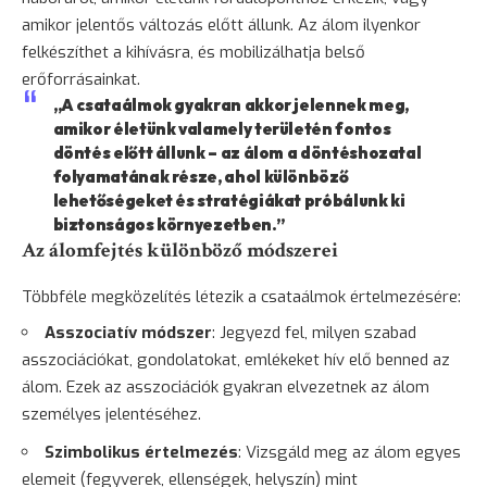
amikor jelentős változás előtt állunk. Az álom ilyenkor
felkészíthet a kihívásra, és mobilizálhatja belső
erőforrásainkat.
„A csataálmok gyakran akkor jelennek meg,
amikor életünk valamely területén fontos
döntés előtt állunk – az álom a döntéshozatal
folyamatának része, ahol különböző
lehetőségeket és stratégiákat próbálunk ki
biztonságos környezetben.”
Az álomfejtés különböző módszerei
Többféle megközelítés létezik a csataálmok értelmezésére:
Asszociatív módszer
: Jegyezd fel, milyen szabad
asszociációkat, gondolatokat, emlékeket hív elő benned az
álom. Ezek az asszociációk gyakran elvezetnek az álom
személyes jelentéséhez.
Szimbolikus értelmezés
: Vizsgáld meg az álom egyes
elemeit (fegyverek, ellenségek, helyszín) mint