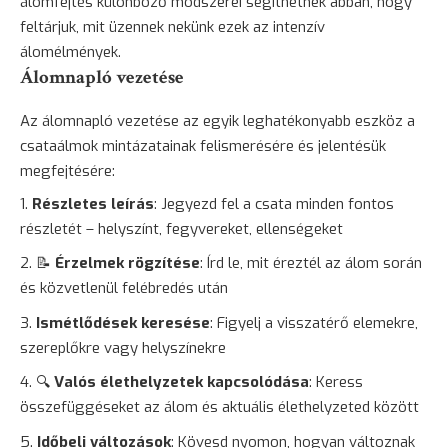
álomfejtés különböző módszerei segíthetnek abban, hogy
feltárjuk, mit üzennek nekünk ezek az intenzív
álomélmények.
Álomnapló vezetése
Az
álomnapló vezetése
az egyik leghatékonyabb eszköz a
csataálmok mintázatainak felismerésére és jelentésük
megfejtésére:
Részletes leírás
: Jegyezd fel a csata minden fontos
részletét – helyszínt, fegyvereket, ellenségeket
📝
Érzelmek rögzítése
: Írd le, mit éreztél az álom során
és közvetlenül felébredés után
Ismétlődések keresése
: Figyelj a visszatérő elemekre,
szereplőkre vagy helyszínekre
🔍
Valós élethelyzetek kapcsolódása
: Keress
összefüggéseket az álom és aktuális élethelyzeted között
Időbeli változások
: Kövesd nyomon, hogyan változnak