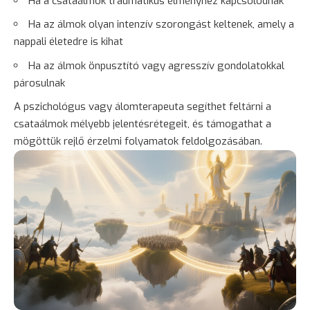
Ha a csataálmok traumatikus élményhez kapcsolódnak
Ha az álmok olyan intenzív szorongást keltenek, amely a
nappali életedre is kihat
Ha az álmok önpusztító vagy agresszív gondolatokkal
párosulnak
A pszichológus vagy álomterapeuta segíthet feltárni a
csataálmok mélyebb jelentésrétegeit, és támogathat a
mögöttük rejlő érzelmi folyamatok feldolgozásában.