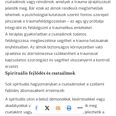
csataálmok vagy
rémálmok
, amelyek a trauma újrajátszását
jelenítik meg. Bár ezek az álmok rendkívül megterhelőek
lehetnek, a pszichológiai kutatások szerint fontos szerepet
játszanak a traumafeldolgozásban – az agy így próbálja
integrálni és feldolgozni a traumatikus emlékeket.
A terápiás gyakorlatban a csataálmok tudatos
feldolgozása, megbeszélése segíthet a trauma hatásainak
enyhítésében. Az álmok biztonságos környezetben való
újraélése és átértelmezése csökkentheti a traumával
kapcsolatos szorongást és segíthet visszanyerni a kontroll
érzetét.
Spirituális fejlődés és csataálmok
Sok spirituális hagyományban a csataálmokat a szellemi
fejlődés állomásaiként értelmezik:
A spirituális úton a belső démonokkal, kísértésekkel vagy
akadályokkal való szembenézés gyakran jelenik meg
csataként vagy küzdelemként. Ezek az álmok jelezhetik a