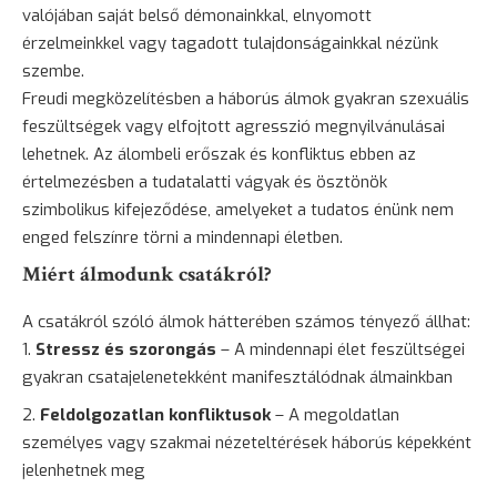
valójában saját belső démonainkkal, elnyomott
érzelmeinkkel vagy tagadott tulajdonságainkkal nézünk
szembe.
Freudi megközelítésben a háborús álmok gyakran szexuális
feszültségek vagy elfojtott agresszió megnyilvánulásai
lehetnek. Az álombeli erőszak és konfliktus ebben az
értelmezésben a tudatalatti vágyak és ösztönök
szimbolikus kifejeződése, amelyeket a tudatos énünk nem
enged felszínre törni a mindennapi életben.
Miért álmodunk csatákról?
A csatákról szóló álmok hátterében számos tényező állhat:
Stressz és
szorongás
– A mindennapi élet feszültségei
gyakran csatajelenetekként manifesztálódnak álmainkban
Feldolgozatlan konfliktusok
– A megoldatlan
személyes vagy szakmai nézeteltérések háborús képekként
jelenhetnek meg