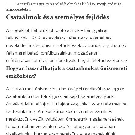
A csaták álma gyakran a belső félelmek és kihívások megjelenése az
álmodó életében.
Csataálmok és a személyes fejlődés
A csatákról, háborúkról szóló álmok – bár gyakran
felkavarók – értékes eszközei lehetnek a személyes
növekedésnek és önismeretnek. Ezek az álmok segíthetnek
felismerni belső konfliktusainkat, mozgósítani
erőforrásainkat és új perspektívákat nyitni élethelyzetünkre.
Hogyan használhatjuk a csataálmokat önismereti
eszközként?
A csataálmok önismereti lehetőségei rendkívül gazdagok:
Az álombeli ellenfelek gyakran saját személyiségünk
árnyékoldalát, elfojtott tulajdonságainkat vagy félelmeinket
testesítik meg. Amikor álmunkban szembenézünk és
megküzdünk velük, valójában önmagunk megismerésének
folyamatában veszünk részt. Az, ahogyan a csatában
viselkedünk – bátran szembenézünk vagy menekülünk,