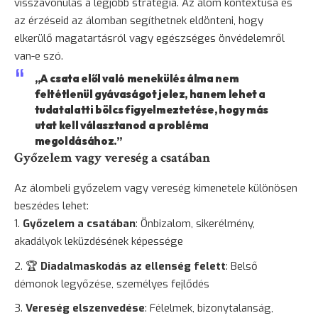
visszavonulás a legjobb stratégia. Az álom kontextusa és
az érzéseid az álomban segíthetnek eldönteni, hogy
elkerülő magatartásról vagy egészséges önvédelemről
van-e szó.
„A csata elől való menekülés álma nem
feltétlenül gyávaságot jelez, hanem lehet a
tudatalatti bölcs figyelmeztetése, hogy más
utat kell választanod a probléma
megoldásához.”
Győzelem vagy vereség a csatában
Az álombeli győzelem vagy vereség kimenetele különösen
beszédes lehet:
Győzelem a csatában
: Önbizalom, sikerélmény,
akadályok leküzdésének képessége
🏆
Diadalmaskodás az ellenség felett
: Belső
démonok legyőzése, személyes fejlődés
Vereség elszenvedése
: Félelmek,
bizonytalanság
,