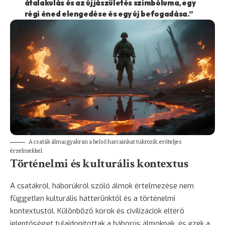
átalakulás és az újjászületés szimbóluma, egy
régi éned elengedése és egy új befogadása.”
A csaták álmai gyakran a belső harcainkat tükrözik, erőteljes
érzelmekkel.
Történelmi és kulturális kontextus
A csatákról, háborúkról szóló álmok értelmezése nem
független kulturális hátterünktől és a történelmi
kontextustól. Különböző korok és civilizációk eltérő
jelentőséget tulajdonítottak a háborús álmoknak, és ezek a