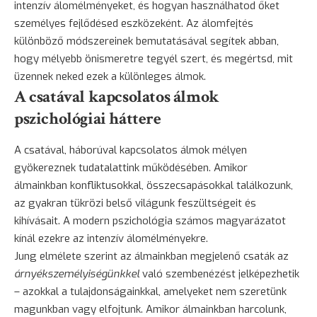
intenzív álomélményeket, és hogyan használhatod őket
személyes fejlődésed eszközeként. Az álomfejtés
különböző módszereinek bemutatásával segítek abban,
hogy mélyebb önismeretre tegyél szert, és megértsd, mit
üzennek neked ezek a különleges álmok.
A csatával kapcsolatos álmok
pszichológiai háttere
A csatával, háborúval kapcsolatos álmok mélyen
gyökereznek tudatalattink működésében. Amikor
álmainkban konfliktusokkal, összecsapásokkal találkozunk,
az gyakran tükrözi belső világunk feszültségeit és
kihívásait. A modern pszichológia számos magyarázatot
kínál ezekre az intenzív álomélményekre.
Jung elmélete szerint az álmainkban megjelenő csaták az
árnyékszemélyiségünkkel
való szembenézést jelképezhetik
– azokkal a tulajdonságainkkal, amelyeket nem szeretünk
magunkban vagy elfojtunk. Amikor álmainkban harcolunk,