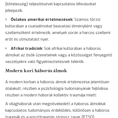
(kötelesség) teljesítésével kapcsolatos kihívásokat
jelképezik.
Őslakos amerikai értelmezések
: Számos törzsi
kultúrában a csataálmokat beavatási élményként vagy
szellemútként értelmezik, amelyek során a harcos szellemi
erőt és útmutatást nyer.
Afrikai tradíciók
: Sok afrikai kultúrában a háborús
álmokat az ősök üzeneteinek vagy a közösséget fenyegető
veszélyekre való figyelmeztetésnek tekintik.
Modern kori háborús álmok
A modern korban a háborús álmok értelmezése jelentősen
átalakult, részben a pszichológia tudományának fejlődése,
részben a modern háborúk kollektív traumája miatt:
A világháborúk után megnövekedett a háborús álmokkal
kapcsolatos tudományos érdeklődés, különösen a háborús
traumák és a poszttraumás stressz zavar (PTSD)