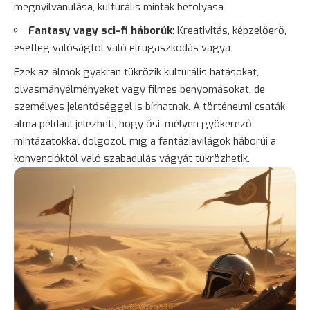
megnyilvánulása, kulturális minták befolyása
Fantasy vagy sci-fi háborúk
: Kreativitás, képzelőerő,
esetleg valóságtól való elrugaszkodás vágya
Ezek az álmok gyakran tükrözik kulturális hatásokat,
olvasmányélményeket vagy filmes benyomásokat, de
személyes jelentőséggel is bírhatnak. A történelmi csaták
álma például jelezheti, hogy ősi, mélyen gyökerező
mintázatokkal dolgozol, míg a fantáziavilágok háborúi a
konvencióktól való szabadulás vágyát tükrözhetik.