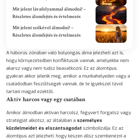
Mit jelent lávafolyammal álmodni? –
Részletes álomfejtés és értelmezés
Mit jelent szőkével álmodni? –
Részletes álomfejtés és értelmezés
A háborús zónában való bolyongás álma jelezheti azt is,
hogy környezetedben konfliktusok vannak, amelyekbe nem
akarsz vagy nem tudsz beavatkozni. Ez az álomtípus
gyakran akkor jelenik meg, amikor a munkahelyeden vagy a
családodban feszültségek vannak, de te igyekszel távol
tartani magad ezektől.
Aktív harcos vagy egy csatában
Amikor álmodban aktívan harcolsz, fegyvert forgatsz vagy
stratégiát alkotsz, az általában a
személyes
küzdelmeidet és elszántságodat
szimbolizálja. Ez az
álomtípus azt jelezheti, hogy készen állsz szembenézni a