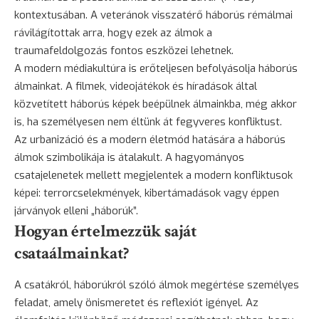
kontextusában. A veteránok visszatérő háborús rémálmai
rávilágítottak arra, hogy ezek az álmok a
traumafeldolgozás fontos eszközei lehetnek.
A modern médiakultúra is erőteljesen befolyásolja háborús
álmainkat. A filmek, videojátékok és híradások által
közvetített háborús képek beépülnek álmainkba, még akkor
is, ha személyesen nem éltünk át fegyveres konfliktust.
Az urbanizáció és a modern életmód hatására a háborús
álmok szimbolikája is átalakult. A hagyományos
csatajelenetek mellett megjelentek a modern konfliktusok
képei: terrorcselekmények, kibertámadások vagy éppen
járványok elleni „háborúk”.
Hogyan értelmezzük saját
csataálmainkat?
A csatákról, háborúkról szóló álmok megértése személyes
feladat, amely önismeretet és reflexiót igényel. Az