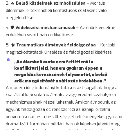
🔥
Belső küzdelmek szimbolizálása
– Morális
dilemmák, értékrendbeli konfliktusok csataként való
megjelenítése
🛡️
Védekezési mechanizmusok
– Az énünk védelme
érdekében vívott harcok kivetítése
🧠
Traumatikus élmények feldolgozása
– Korábbi
megrázkódtatások újraélése és feldolgozási kísérlete
„Az álombeli csata nem feltétlenül a
konfliktust jelzi, hanem gyakran éppen a
megoldás keresésének folyamatát, a belső
erők mozgósítását a változás érdekében.”
A modern idegtudományi kutatások azt sugallják, hogy a
csatákkal kapcsolatos álmok az agy érzelmi szabályozó
mechanizmusainak részei lehetnek. Amikor álmodunk, az
agyunk feldolgozza és rendszerezi az aznapi érzelmi
benyomásokat, és a feszültséggel teli élményeket gyakran
dramatizált formában, például harcok képében jeleníti meg.