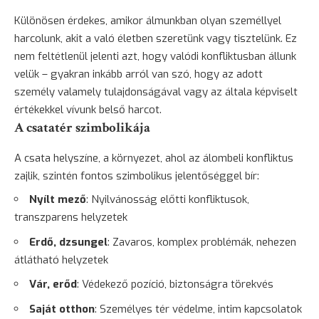
Különösen érdekes, amikor álmunkban olyan személlyel
harcolunk, akit a való életben szeretünk vagy tisztelünk. Ez
nem feltétlenül jelenti azt, hogy valódi konfliktusban állunk
velük – gyakran inkább arról van szó, hogy az adott
személy valamely tulajdonságával vagy az általa képviselt
értékekkel vívunk belső harcot.
A csatatér szimbolikája
A csata helyszíne, a környezet, ahol az álombeli konfliktus
zajlik, szintén fontos szimbolikus jelentőséggel bír:
Nyílt mező
: Nyilvánosság előtti konfliktusok,
transzparens helyzetek
Erdő, dzsungel
: Zavaros, komplex problémák, nehezen
átlátható helyzetek
Vár, erőd
: Védekező pozíció, biztonságra törekvés
Saját otthon
: Személyes tér védelme, intim kapcsolatok