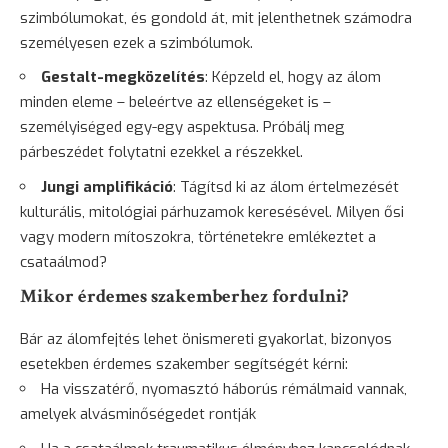
szimbólumokat, és gondold át, mit jelenthetnek számodra
személyesen ezek a szimbólumok.
Gestalt-megközelítés
: Képzeld el, hogy az álom
minden eleme – beleértve az ellenségeket is –
személyiséged egy-egy aspektusa. Próbálj meg
párbeszédet folytatni ezekkel a részekkel.
Jungi amplifikáció
: Tágítsd ki az álom értelmezését
kulturális, mitológiai párhuzamok keresésével. Milyen ősi
vagy modern mítoszokra, történetekre emlékeztet a
csataálmod?
Mikor érdemes szakemberhez fordulni?
Bár az álomfejtés lehet önismereti gyakorlat, bizonyos
esetekben érdemes szakember segítségét kérni:
Ha visszatérő, nyomasztó háborús rémálmaid vannak,
amelyek alvásminőségedet rontják