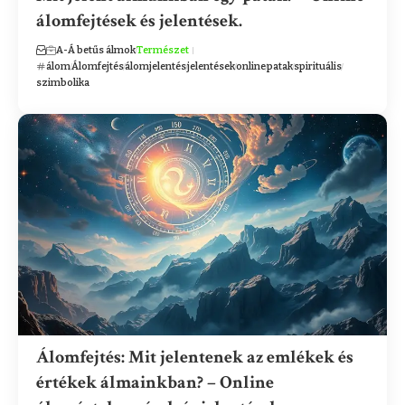
álomfejtések és jelentések.
A-Á betűs álmok
Természet
álom
Álomfejtés
álomjelentés
jelentések
online
patak
spirituális
szimbolika
Álomfejtés: Mit jelentenek az emlékek és
értékek álmainkban? – Online