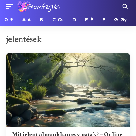
0-9
A-Á
B
C-Cs
D
E-É
F
G-Gy
jelentések
Mit jelent álmunkban egy patak? – Online