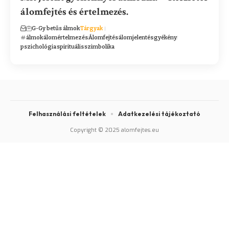
álomfejtés és értelmezés.
G-Gy betűs álmok
Tárgyak
álmok
álomértelmezés
Álomfejtés
álomjelentés
gyékény
pszichológia
spirituális
szimbolika
Felhasználási feltételek
Adatkezelési tájékoztató
Copyright © 2025 alomfejtes.eu