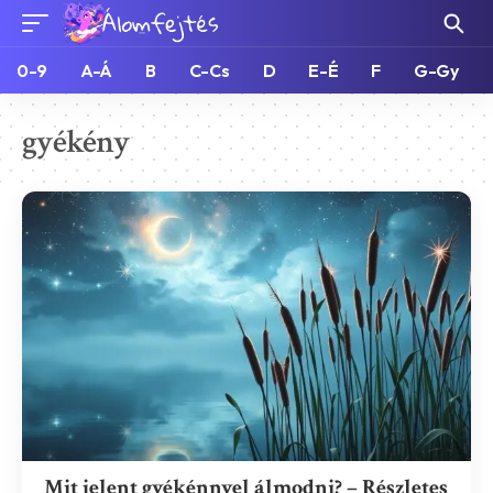
0-9
A-Á
B
C-Cs
D
E-É
F
G-Gy
gyékény
Mit jelent gyékénnyel álmodni? – Részletes