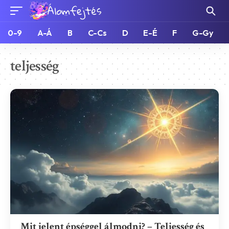
0-9
A-Á
B
C-Cs
D
E-É
F
G-Gy
teljesség
Mit jelent épséggel álmodni? – Teljesség és