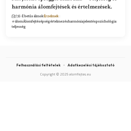
harmónia álomfejtések és értelmezések.
E-É betűs álmok
Érzelmek
álom
Álomfejtés
épség
értelmezés
harmónia
jelentés
pszichológia
teljesség
Felhasználási feltételek
Adatkezelési tájékoztató
Copyright © 2025 alomfejtes.eu