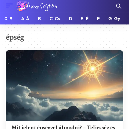
0-9
A-Á
B
C-Cs
D
E-É
F
G-Gy
épség
Mit jelent épséggel álmodni? – Teljesség és