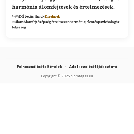
harmónia álomfejtések és értelmezések.
E-É betűs álmok
Érzelmek
álom
Álomfejtés
épség
értelmezés
harmónia
jelentés
pszichológia
teljesség
Felhasználási feltételek
Adatkezelési tájékoztató
Copyright © 2025 alomfejtes.eu