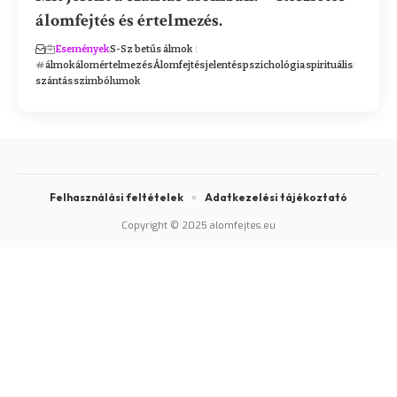
álomfejtés és értelmezés.
Események
S-Sz betűs álmok
álmok
álomértelmezés
Álomfejtés
jelentés
pszichológia
spirituális
szántás
szimbólumok
Felhasználási feltételek
Adatkezelési tájékoztató
Copyright © 2025 alomfejtes.eu