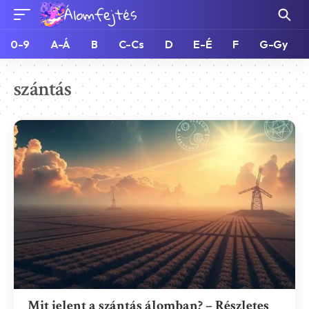
0-9
A-Á
B
C-Cs
D
E-É
F
G-Gy
szántás
Mit jelent a szántás álomban? – Részletes