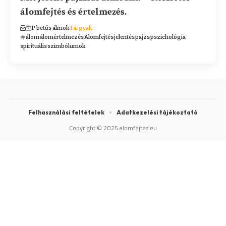
álomfejtés és értelmezés.
P betűs álmok
Tárgyak
álom
álomértelmezés
Álomfejtés
jelentés
pajzs
pszichológia
spirituális
szimbólumok
Felhasználási feltételek
Adatkezelési tájékoztató
Copyright © 2025 alomfejtes.eu