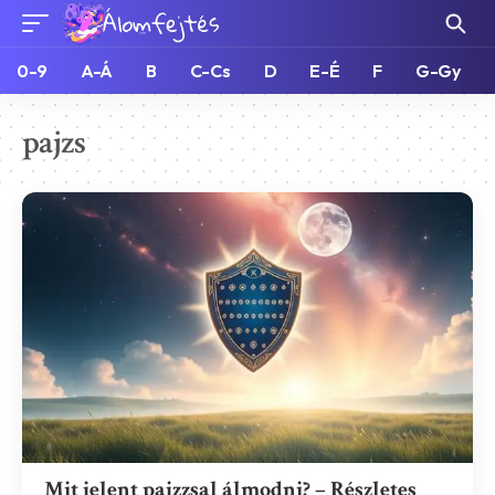
0-9
A-Á
B
C-Cs
D
E-É
F
G-Gy
pajzs
Mit jelent pajzzsal álmodni? – Részletes