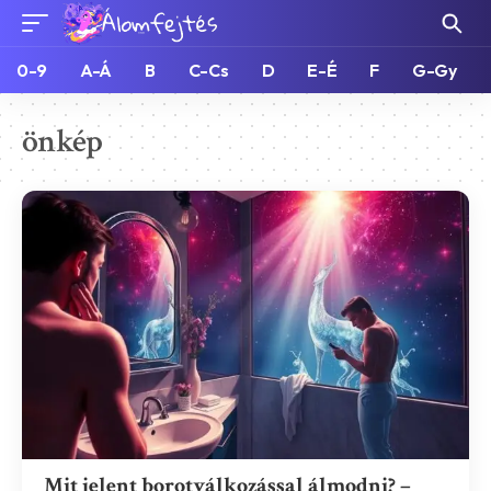
0-9
A-Á
B
C-Cs
D
E-É
F
G-Gy
önkép
Mit jelent borotválkozással álmodni? –