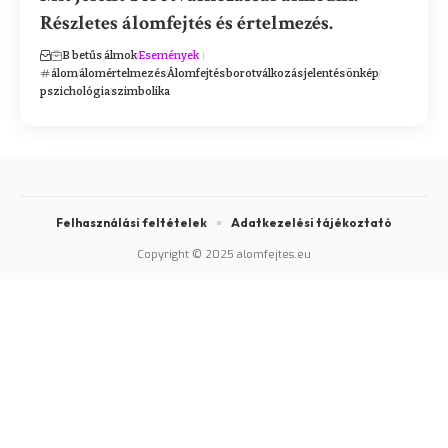
Részletes álomfejtés és értelmezés.
B betűs álmok
Események
álom
álomértelmezés
Álomfejtés
borotválkozás
jelentés
önkép
pszichológia
szimbolika
Felhasználási feltételek
Adatkezelési tájékoztató
Copyright © 2025 alomfejtes.eu