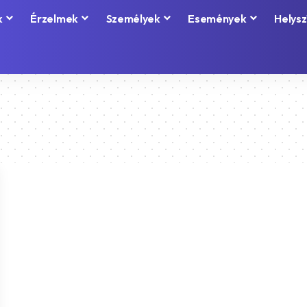
k
Érzelmek
Személyek
Események
Helysz