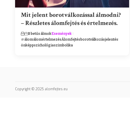
Mit jelent borotválkozással álmodni?
– Részletes álomfejtés és értelmezés.
B betűs álmok
Események
álom
álomértelmezés
Álomfejtés
borotválkozás
jelentés
önkép
pszichológia
szimbolika
Copyright © 2025 alomfejtes.eu