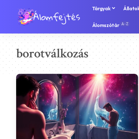
Tárgyak
Állato
A-Z
Álomszótár
borotválkozás