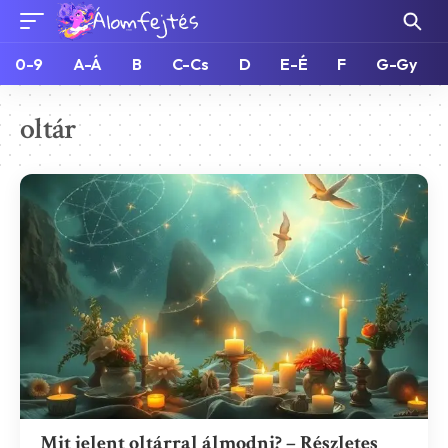
0-9
A-Á
B
C-Cs
D
E-É
F
G-Gy
oltár
Mit jelent oltárral álmodni? – Részletes