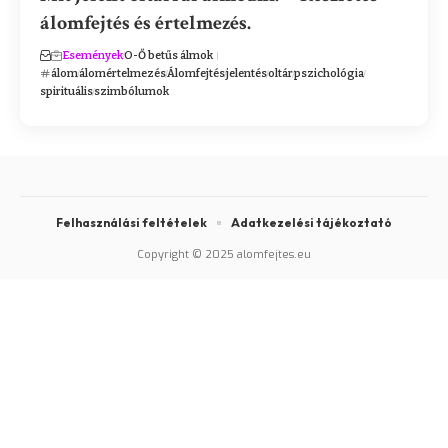
álomfejtés és értelmezés.
Események
O-Ő betűs álmok
álom
álomértelmezés
Álomfejtés
jelentés
oltár
pszichológia
spirituális
szimbólumok
Felhasználási feltételek
Adatkezelési tájékoztató
Copyright © 2025 alomfejtes.eu