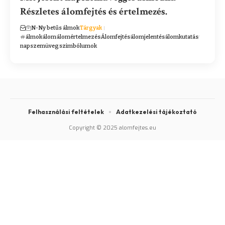
Részletes álomfejtés és értelmezés.
N-Ny betűs álmok
Tárgyak
álmok
álom
álomértelmezés
Álomfejtés
álomjelentés
álomkutatás
napszemüveg
szimbólumok
Felhasználási feltételek
Adatkezelési tájékoztató
Copyright © 2025 alomfejtes.eu