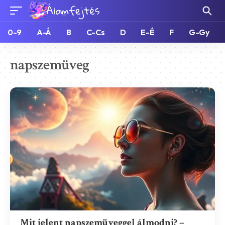
0-9
A-Á
B
C-Cs
D
E-É
F
G-Gy
napszemüveg
Mit jelent napszemüveggel álmodni? –