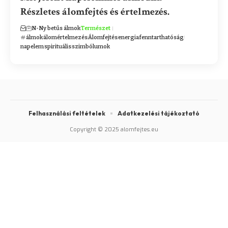
Részletes álomfejtés és értelmezés.
N-Ny betűs álmok
Természet
álmok
álomértelmezés
Álomfejtés
energia
fenntarthatóság
napelem
spirituális
szimbólumok
Felhasználási feltételek
Adatkezelési tájékoztató
Copyright © 2025 alomfejtes.eu