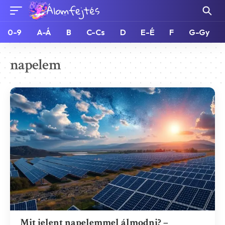
0-9
A-Á
B
C-Cs
D
E-É
F
G-Gy
napelem
Mit jelent napelemmel álmodni? –