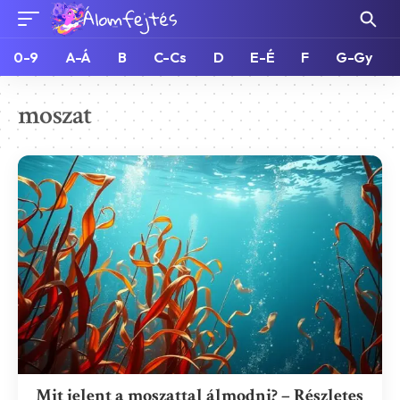
0-9
A-Á
B
C-Cs
D
E-É
F
G-Gy
moszat
Mit jelent a moszattal álmodni? – Részletes