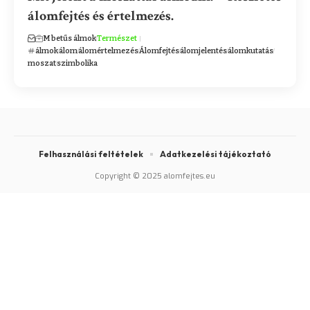
álomfejtés és értelmezés.
M betűs álmok
Természet
álmok
álom
álomértelmezés
Álomfejtés
álomjelentés
álomkutatás
moszat
szimbolika
Felhasználási feltételek
Adatkezelési tájékoztató
Copyright © 2025 alomfejtes.eu