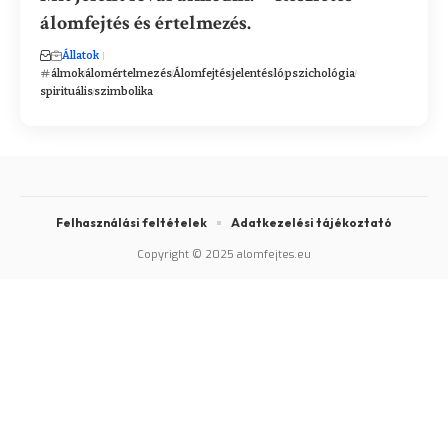
álomfejtés és értelmezés.
Állatok
álmok
álomértelmezés
Álomfejtés
jelentés
ló
pszichológia
spirituális
szimbolika
Felhasználási feltételek
Adatkezelési tájékoztató
Copyright © 2025 alomfejtes.eu