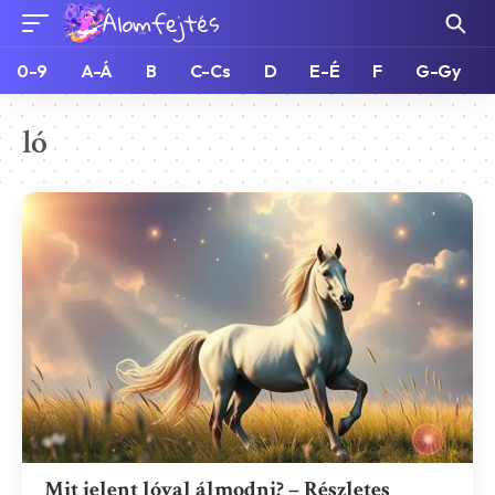
0-9
A-Á
B
C-Cs
D
E-É
F
G-Gy
ló
Mit jelent lóval álmodni? – Részletes