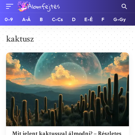
0-9
A-Á
B
C-Cs
D
E-É
F
G-Gy
kaktusz
Mit jelent kaktusszal álmodni? – Részletes