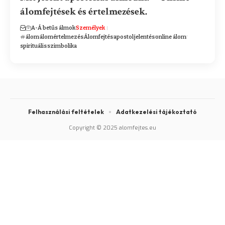
álomfejtések és értelmezések.
A-Á betűs álmok
Személyek
álom
álomértelmezés
Álomfejtés
apostol
jelentés
online álom
spirituális
szimbolika
Felhasználási feltételek
Adatkezelési tájékoztató
Copyright © 2025 alomfejtes.eu