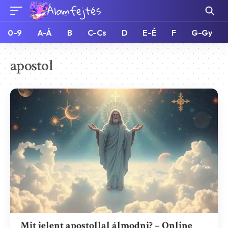
0-9
A-Á
B
C-Cs
D
E-É
F
G-Gy
apostol
Mit jelent apostollal álmodni? – Online