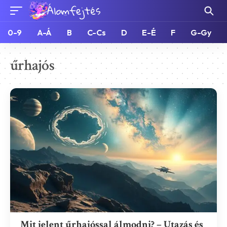
0-9
A-Á
B
C-Cs
D
E-É
F
G-Gy
űrhajós
Mit jelent űrhajóssal álmodni? – Utazás és