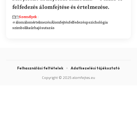
felfedezés álomfejtése és értelmezése.
Személyek
álom
álomértelmezés
Álomfejtés
felfedezés
pszichológia
szimbolika
űrhajós
utazás
Felhasználási feltételek
Adatkezelési tájékoztató
Copyright © 2025 alomfejtes.eu