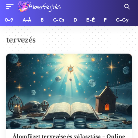
0-9
A-Á
B
C-Cs
D
E-É
F
G-Gy
tervezés
Álomfüzet tervezése és választása – Online