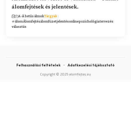
álomfejtések és jelentések.
A-Á betűs álmok
Tárgyak
álom
Álomfejtés
álomfüzet
jelentés
online
pszichológia
tervezés
választás
Felhasználási feltételek
Adatkezelési tájékoztató
Copyright © 2025 alomfejtes.eu