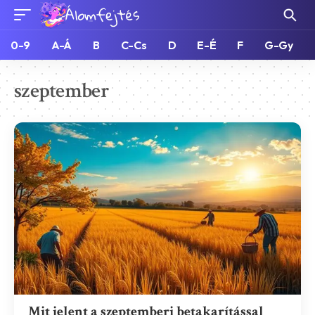
0-9
A-Á
B
C-Cs
D
E-É
F
G-Gy
szeptember
Mit jelent a szeptemberi betakarítással