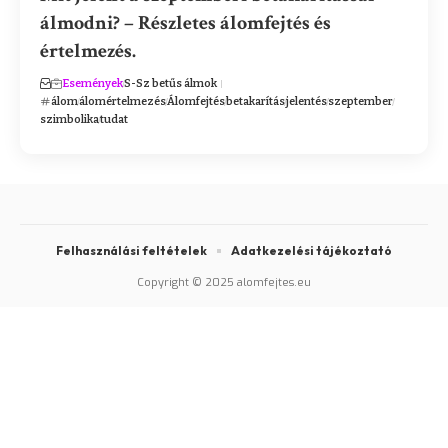
álmodni? – Részletes álomfejtés és
értelmezés.
Események
S-Sz betűs álmok
álom
álomértelmezés
Álomfejtés
betakarítás
jelentés
szeptember
szimbolika
tudat
Felhasználási feltételek
Adatkezelési tájékoztató
Copyright © 2025 alomfejtes.eu